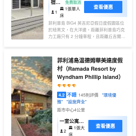
宿
免費取消
免費洗浴用品和吹風機。便利設施包括電
查看優惠
1張單人
舍，
1
熱水壺和熨斗/熨衣板；而且每天提供客房
床
男女
服務。
菲利普島 BIG4 英吉尼亞假日度假園區位
混合
於紐黑文，在大洋邊，距離菲利普島巧克
宿
力工廠只有 2 分鐘車程，且距離丘吉爾島
舍，
傳統農莊有 8 分鐘車程。 此海灘度假公園
無煙
距離迷宮世界 6.4 英里（10.3 公里），距
房
離菲利普島汽車大獎賽賽道 8.3 英里
菲利浦島温德姆華美達度假
（13.3 公里）。 您可到花園欣賞美景，還
村
（Ramada Resort by
可利用免費 WiFi和遊樂廳/遊戲室等服務和
Wyndham Phillip Island）
設施。此度假公園的其他特色包括旅遊/票
務服務、燒烤爐和自動售貨機。 特色服務/
設施包括行李寄存、洗衣設施和自動售貨
不錯
4.2
145則評價
"環境優
機。酒店提供免費自助停車。 酒店的 30
雅"
"設施齊全"
間客房定能讓您在旅途中找到家的舒適。
提供免費無線網絡，方便您與朋友保持聯
距市中心4公里
繫。提供公共浴室。
一室公寓別
查看優惠
1張大
墅
2
床