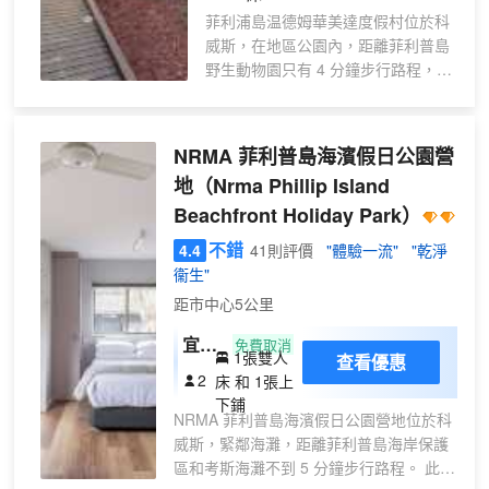
菲利浦島温德姆華美達度假村位於科
威斯，在地區公園內，距離菲利普島
野生動物園只有 4 分鐘步行路程，距
離迷宮世界只有 4 分鐘車程。 此度假
村距離菲利普島汽車大獎賽賽道 2.8
英里（4.6 公里），距離菲利普島釀
NRMA 菲利普島海濱假日公園營
酒廠 4.3 英里（7 公里）。 您可在2
地
（Nrma Phillip Island
個室外游泳池中放鬆一下，或者享受
Beachfront Holiday Park）
室外網球場和桑拿等其他度假設施。
此度假村的其他特色包括免費 WiFi、
不錯
4.4
41則評價
"體驗一流"
"乾淨
遊樂廳/遊戲室和婚慶服務。 您可以
衞生"
去Flametrees Restaurant家庭餐館盡
距市中心5公里
享美味佳餚，也可在這裏的酒吧/酒廊
小酌一杯放鬆一下。此外，咖啡館也
宜必
免費取消
1張雙人
提供餐飲服務。週末 07:30 至 11:00
查看優惠
思小
2
床 和 1張上
提供收費的即點即煮早餐。 前台只在
屋
下鋪
規定時段有服務人員值班。酒店提供
NRMA 菲利普島海濱假日公園營地位於科
免費自助停車。 有 35 間空調客房提
威斯，緊鄰海灘，距離菲利普島海岸保護
供冰箱和平板電視；您定能在旅途中
區和考斯海灘不到 5 分鐘步行路程。 此海
找到家的舒適。客房設有私人備有傢