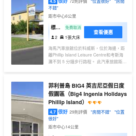
很好
4.5
72則評價
"位置很好"
"房間
不錯"
距市中心6公里
標準
免費取消
查看優惠
雙人
2
1張大床
房
海馬汽車旅館位於科威斯，位於海邊，距
離Phillip Island Leisure Centre和考斯海
灘不到 5 分鐘步行路程。 此汽車旅館距離
菲利普島海岸保護區 0.1 英里（0.2 公
里），距離銀葉海灘 0.2 英里（0.4 公
里）。 享受室外游泳池等度假設施，或者
菲利普島 BIG4 英吉尼亞假日度
到花園欣賞美景。此汽車旅館的其他設施
假園區
（Big4 Ingenia Holidays
包括免費 WiFi、旅遊/票務服務和野餐區。
Phillip Island）
特色服務/設施包括乾洗/洗衣服務和洗衣設
施。酒店提供免費自助停車。 有 24 間空
很好
4.7
29則評價
"房間不錯"
"位置
調客房提供微波爐和DVD 播放器；您定能
很好"
在旅途中找到家的舒適。提供免費無線網
距市中心14公里
絡，方便您與朋友保持聯繫；數碼頻道可
滿足您的娛樂需求。浴室提供淋浴設施、