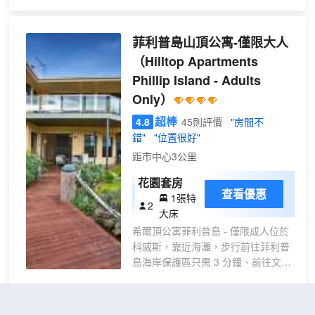
灘度假公園距離菲利普島渡輪碼頭 0.9 英
俱的陽台或露台。提供免費無線網
里（1.5 公里），距離Phillip Island
絡，方便您與朋友保持聯繫；有線頻
Leisure Centre 1 英里（1.7 公里）。 您
道可滿足您的娛樂需求。浴室提供淋
菲利普島山頂公寓-僅限大人
可到花園欣賞美景，還可利用免費 WiFi和
浴設施和吹風機。
（Hilltop Apartments
遊樂廳/遊戲室等服務和設施。此度假公園
Phillip Island - Adults
的其他設施包括野餐區和燒烤爐。 前台只
在規定時段有服務人員值班。酒店提供免
Only）
費自助停車。 19 間空調客房提供備有冰
超棒
4.8
45則評價
"房間不
箱和爐灶的廚房；您定能在旅途中找到家
錯"
"位置很好"
的舒適。提供平板電視和DVD 播放器，可
滿足您的娛樂需求。便利設施包括微波爐
距市中心3公里
和電熱水壺。
花園套房
查看優惠
1張特
2
大床
希爾頂公寓菲利普島 - 僅限成人位於
科威斯，靠近海灘，步行前往菲利普
島海岸保護區只需 3 分鐘、前往文特
諾海灘需 14 分鐘。 此公寓距離考斯
海灘 0.7 英里（1.1 公里），距離
Ventnor叢林保護區 1.9 英里（3 公