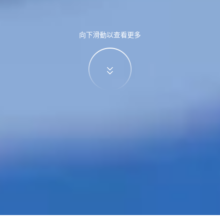
向下滑動以查看更多