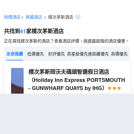
特價酒店
>
英國酒店
>
樸次茅斯
酒店
共找到
41
家樸次茅斯
酒店
正在尋找樸次茅斯的酒店？查看酒店評價，挑選最超值的酒店優惠。
永安推薦
低價優先
好評優先
高星級優先
進距離優先
高價優先
樸次茅斯岡沃夫碼頭智選假日酒店
（Holiday Inn Express PORTSMOUTH
- GUNWHARF QUAYS by IHG）
不錯
4.4
97則評價
"位置很好"
"服務很好"
距市中心3公里
標
免費取消
包含餐食
查看優惠
準
2
房