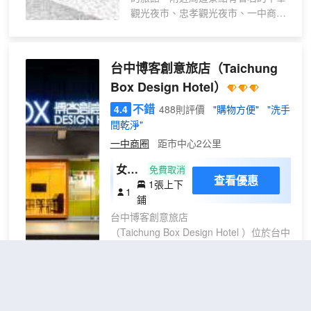
觀光夜市、忠孝觀光夜市、一中商
圈、秀泰商城、新時代購物中心...等
台中博客創意旅店
（Taichung
Box Design Hotel）
不錯
4.4
488則評價
"購物方便"
"洗手
間乾淨"
一中商圈
距市中心2公里
女性
免費取消
查看優惠
1張上下
宿舍
1
鋪
(單
台中博客創意旅店
人床
（Taichung Box Design Hotel ）位於台中
位)
北區錦新街，臨近中友百貨，出行交通便
(床
捷。
位
房)
這裏沒有奢華的裝飾、高貴的客房，有的
博奇大飯店
（Palmer Hotel）
是温暖的服務及舒適的客房。前台專員是