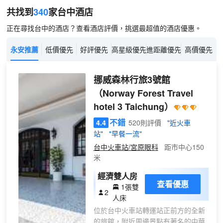
共找到
340
家台中
酒店
正在尋找台中的酒店？查看酒店評價，挑選最超值的酒店優惠。
永安推薦
低價優先
好評優先
高星級優先
進距離優先
高價優先
挪威森林行旅3號館
（Norway Forest Travel
hotel 3 Taichung）
不錯
4.4
520則評價
"近火車
站"
"早餐一流"
台中火車站/宮原眼科
距市中心150
米
經濟雙人房
查看優惠
1張雙
2
人床
位於台中火車站轉運站正前方的全新
的旅館，附近周邊景點有著名的中華