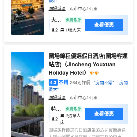
優雅"
建議確認行程後儘早預訂。 點擊“預訂”按鈕，開啟您
圍場城區
距市中心1公里
的壩上度假之旅。
大床
免費取消
查看優惠
房
2
1張大床
（親
膚床
品
圍場錦程優選假日酒店(圍場客運
+55
寸投
站店)
（Jincheng Youxuan
屏電
Holiday Hotel）
視）
不錯
4.3
264則評價
"房間不錯"
"房間
很大"
圍場城區
距市中心1公里
特價
免費取消
查看優惠
2張單人
標準
2
床
間
圍場錦程優選假日酒店坐落於迎賓街惠通
大橋西側麗水灣底商。門前設有公交車