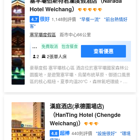
塞罕壩伯斯特君瀾度假酒店
（Narada
視
晶電視，無線網全域覆蓋，環境乾淨、温
+遮
Hotel Weichang）
馨、舒適、安全、性價比高、是您商務、
光窗
辦公、中轉的理想下榻之地，全體員工期
很好
4.7
1,148則評價
"早餐一流"
"前台熱情好
簾）
待您的光臨。
客"
塞罕壩度假區
距市中心66公里
悠
免費取消
包含餐食
查看優惠
瀾
2
2張單人床
雙
豪華度假·塞罕壩核心區 酒店位於塞罕壩國家森林公
床
園腹地，是遊覽塞罕壩、烏蘭布統草原、御道口風景
房
區的核心樞紐。夏季均温20℃，森林氧吧環繞，推
窗即景。 君瀾品質·度假體驗 承襲君瀾“真正的度假
在君瀾”品牌理念。推出滿蒙特色美食（烤全羊金
獎）、專屬“塞罕壩管家”定製遊玩路線。 天然氧吧·
漢庭酒店(承德圍場店)
迴歸自然體驗 依託高負氧離子資源，獨享森林之
（HanTing Hotel (Chengde
樂，遠離城市喧囂。夏避暑、冬玩雪。 親子友好·家
Weichang)）
庭首選 配備兒童娛樂室、廣場活動，全家樂在其
中。 地址：河北省承德市圍場縣塞罕壩國家自然保
超棒
4.8
440則評價
"設施很好"
"環境
護區機械林場總場 提示：7-8月為旺季，房源緊張，