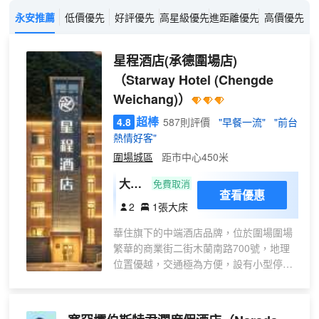
永安推薦
低價優先
好評優先
高星級優先
進距離優先
高價優先
星程酒店(承德圍場店)
（Starway Hotel (Chengde
Weichang)）
超棒
4.8
587則評價
"早餐一流"
"前台
熱情好客"
圍場城區
距市中心450米
大床
免費取消
查看優惠
房
2
1張大床
（好
華住旗下的中端酒店品牌，位於圍場圍場
眠床
繁華的商業街二街木蘭南路700號，地理
品
位置優越，交通極為方便，設有小型停車
+65
場，可免費停車，酒店內配有商務休閒
寸投
區，自助洗衣房，送物機器人等服務設
屏電
施，房間內設有中央空調和地暖，65寸液