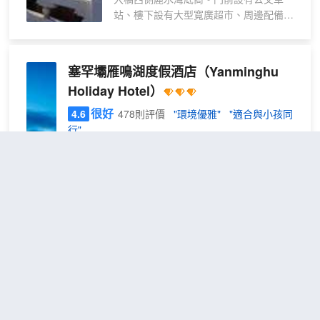
站、樓下設有大型寬廣超市、周邊配備汽
車南站、行政中心。緊鄰承圍支線高速路
口，伊遜河畔景色迷人。 圍場錦程優選假
日酒店共設68間，更有觀景大床房供您領
塞罕壩雁鳴湖度假酒店
（Yanminghu
略伊遜風采，做到水岸棲居。酒店房間寬
Holiday Hotel）
敞明亮，簡約舒適，優質的床品配套齊
全。酒店全網絡覆蓋高清數字電視。 圍場
很好
4.6
478則評價
"環境優雅"
"適合與小孩同
錦程優選假日酒店的宗旨是用我們專業的
行"
服務理念為您打造一個高品質，好期望的
塞罕壩度假區
距市中心67公里
温馨港灣。
高
免費取消
包含餐食
查看優惠
級
2
2張單人床
雙
塞罕壩雁鳴湖度假酒店位於河北省承德市圍場滿族蒙
床
古自治縣御道口牧場風景區，處於“國家一號風景大
房
道”起點。是承德雁鳴湖旅遊發展有限公司精心打造
的綜合性度假勝地。 營地憑藉卓越的品質，於2022
年被國家文旅部、中國車船旅遊協會評定為中國4C
級自駕車度假營地，並在2023年完成4C認證授牌。
泰楓酒店(承德圍場店)
（Pai
這裏地處塞罕壩生態功能圈，受惠於京津冀協同發展