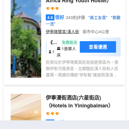
Africa Ring Youth Hostel）
台服務可為您隨時提供信息，以幫助您探
索這個魅力之都。酒店會為自駕的客人提
供免費停車場。
很好
4.6
243則評價
"員工友善"
"景觀
一流"
伊寧喀贊其/漢人街
距市中心4公里
《特
免費取消
查看優惠
1張單人
惠》
1
床
伊藍
民宿位於伊寧喀贊其民俗旅遊景區內。南
男生
鄰伊犁河風景區，北鄰臨近漢人街和人民
八人
廣場。周邊的傳統“伊犁藍”維族院落清爽
間臨
雅緻，特色美食烤肉烤包子讓你的味覺享
街
受級致，維吾爾族大型原生態民俗風情人
（床
文景區更是美的別緻，到了這裏讓你體驗
伊寧漫街酒店(六星街店)
位
吃、住、行全方位的濃郁的"新疆味"。
房）
（Hotels in Yiningbaiman）
我們是一傢俱有新疆少數民族特色建築風
（僅
格的民宿，每一間都獨具特色。街頭巷
男生
尾，人間煙火，幽靜小院，讓您感受這抹
不錯
4.1
616則評價
"房間很大"
"前台
入
藍的獨特的“東方摩洛哥”。
熱情好客"