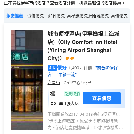
正在尋找伊寧市的酒店？查看酒店評價，挑選最超值的酒店優惠。
永安推薦
低價優先
好評優先
高星級優先
進距離優先
高價優先
城市便捷酒店(伊寧機場上海城
店)
（City Comfort Inn Hotel
(Yining Airport Shanghai
City)）
很好
4.6
1,409則評價
"前台熱情好
客"
"早餐一流"
六星街
距市中心4公里
標準
免費取消
查看優惠
大床
2
1張大床
房
下榻開業於2017-04-01的城市便捷酒店
（温
(伊寧上海城店)，感受伊寧市的獨特魅
馨安
力。酒店地處便捷區域，距離伊寧機場僅
靜丨
4km，距離伊寧站僅5km。對於入住酒店