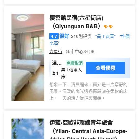
舒適
的旅客來說，閒暇時間去附近的喀贊其民
床品
俗村和漢人街遊玩是一個不錯的選擇。
棲雲館民宿(六星街店)
丨地
酒店為您在客房內配備了空調、液晶電視
暖）
（Qiyunguan B&B）
機和房間內高速上網，所有入住的客人均
可便捷的使用。電熱水壺和免費瓶裝水可
很好
4.7
216則評價
"員工友善"
"性價
供使用，便捷的客房設施定能讓您倍感舒
比高"
適。浴室內提供拖鞋、24小時熱水和吹風
六星街
距市中心3公里
機，讓您感受到賓至如歸的享受。旅客可
以在酒店的中餐廳中挑選自己喜愛的風味
温馨
免費取消
查看優惠
美食。您可以在大堂吧點上一杯，在優雅
1張單人
單間
1
的氛圍中小酌一番。貼心的送餐服務可以
床
（獨
滿足那些喜歡在私人場合進餐的旅客。若
想象一下，清晨醒來，窗外是一片寧靜的
立衞
是覺得酒店的餐飲無法滿足您挑剔的味
風景。温暖的陽光透過窗簾灑在柔軟的床
浴空
蕾，不妨去附近的火小二私家菜館（湘
上，一天的活力從這裏開始。
調，
菜）、西域老回民飯莊(解放路店)（其他
公區
中餐）或柴火雞音樂餐吧（火鍋）品嚐下
洗衣
一流的推薦美食。
伊藍•亞歐非環線青年旅舍
機）
旅客可以在閒暇時間去酒店的休閒區，提
升健康幸福感。酒店設有會議廳，為旅客
（Yilan• Central Asia-Europe-
提供高品質的商務服務。24小時開放的前