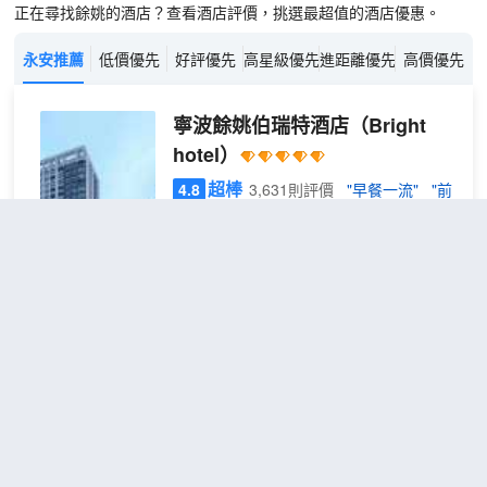
正在尋找餘姚的酒店？查看酒店評價，挑選最超值的酒店優惠。
永安推薦
低價優先
好評優先
高星級優先
進距離優先
高價優先
寧波餘姚伯瑞特酒店
（Bright
hotel）
超棒
4.8
3,631則評價
"早餐一流"
"前
台熱情好客"
餘姚市中心商圈
距市中心4公里
舒緩
免費取消
查看優惠
2張雙人
高級
2
床
雙床
寧波伯瑞特酒店，位於餘姚市城區北中軸
房
線旁，北側為中國塑料城及現代物流園
（按
區，東側為中國模具城，周邊交通便利，
摩
距離G92高速餘姚出口約7.5公里，多路公
椅）
共交通在酒店門口停靠。酒店毗鄰眾安時
代廣場，地上總建築面積近七萬平方，層