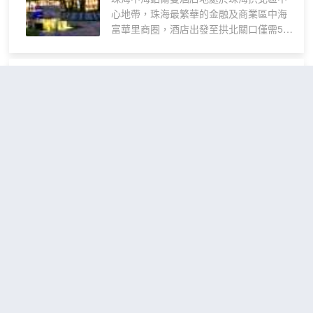
心地帶，珠海最繁華的金融及商業區中海
富華里商圈，酒店出發至拱北關口僅需5分
鐘車程，到達九州港碼頭僅需15分鐘車
程，到達橫琴長隆海洋王國也僅需30分鐘
車程。
億鉑酒店(珠海拱北口岸富華
珠海中海鉑爾曼酒店擁有各類舒適的客
里店)
（Yibo Hotel (Zhuhai
房，同時設有2個無柱式的宴會廳和5個
Gongbei Port Fuhuali
70-130㎡多功能會議室，讓您的每一個會
議都盡善盡美。更有游泳池及健身中心等
Store)）
娛樂設施，讓您在這裏盡享歡樂，重塑活
很好
4.7
9,243則評價
"房間不
力。周邊富華里商業圈引進200多家國內
錯"
"房間很大"
外知名品牌，其中包括環影天地影城，各
類主題餐飲以及休閒美容，時尚精品KTV
拱北口岸/富華里
距市中心5公里
等高端娛樂時尚的生活業態，為您提供了
豪華大床房
一塊休憩、娛樂、和工作的輕鬆天地。
查看優惠
1張大
（辦公桌
2
床
+55寸投屏
歡迎光臨本酒店。
電視）