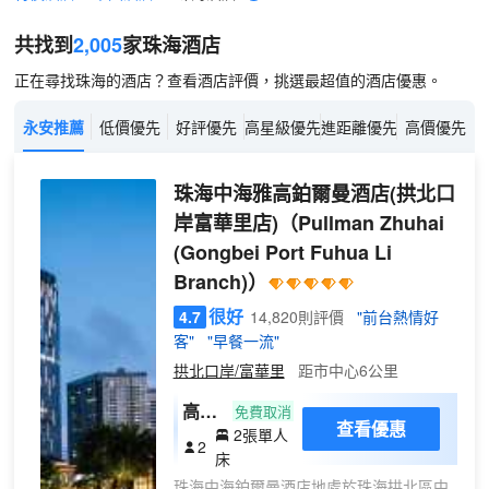
共找到
2,005
家珠海
酒店
正在尋找珠海的酒店？查看酒店評價，挑選最超值的酒店優惠。
永安推薦
低價優先
好評優先
高星級優先
進距離優先
高價優先
珠海中海雅高鉑爾曼酒店(拱北口
岸富華里店)
（Pullman Zhuhai
(Gongbei Port Fuhua Li
Branch)）
很好
4.7
14,820則評價
"前台熱情好
客"
"早餐一流"
拱北口岸/富華里
距市中心6公里
高級
免費取消
查看優惠
2張單人
雙床
2
床
房
珠海中海鉑爾曼酒店地處於珠海拱北區中