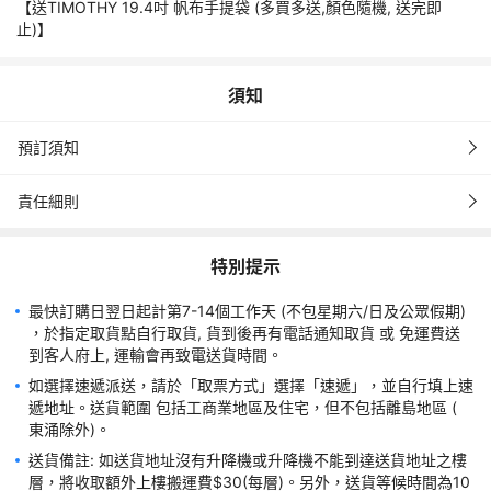
東涌除外)。
【送TIMOTHY 19.4吋 帆布手提袋 (多買多送,顏色隨機, 送完即
止)】
送貨備註: 如送貨地址沒有升降機或升降機不能到達送貨地址之樓
層，將收取額外上樓搬運費$30(每層)。另外，送貨等候時間為10
分鐘內，如超時續10分鐘加收一個基本服務費用(以每10分鐘為一
須知
個單位)。到貨時以現金支付。
購買後一經確認，將不得更改或退換，優惠不可與其他優惠及折扣
預訂須知
同時使用。
責任細則
此產品由 供應商 提供。
商品顏色或會因電腦螢幕設定差異會略有不同，一切以實物為準。
特別提示
如有任何爭議， World Way (Pacific) Limited及 供應商 保留權利
隨時暫停﹑更改或終止優惠，並保留最終決定權。
最快訂購日翌日起計第7-14個工作天 (不包星期六/日及公眾假期) 
💢請自行參考各航空公司手提上機行李尺寸及重量規定💢
，於指定取貨點自行取貨, 貨到後再有電話通知取貨 或 免運費送
到客人府上, 運輸會再致電送貨時間。
如選擇速遞派送，請於「取票方式」選擇「速遞」，並自行填上速
遞地址。送貨範圍 包括工商業地區及住宅，但不包括離島地區 ( 
東涌除外)。
送貨備註: 如送貨地址沒有升降機或升降機不能到達送貨地址之樓
層，將收取額外上樓搬運費$30(每層)。另外，送貨等候時間為10