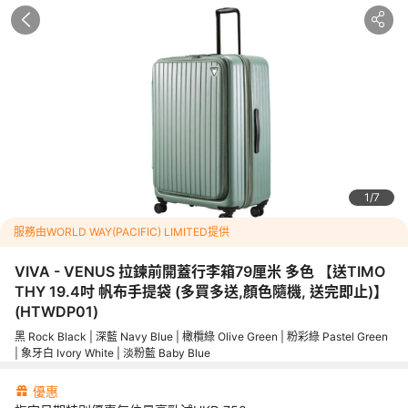
1750
HKD
HKD
2500
-
30
%
已包括特別優惠
指定日期特別優惠每位最高勁減HKD
750
KESUO Quiet & Smooth靜音雙滾輪設計
前平開蓋設計，方便存取物品
雙層安全拉鍊
團號：
HTWDP01
1
7
採用100%德國拜耳Markrolon®聚碳酸酯，具獨特高強度防衝擊刮
服務由WORLD WAY(PACIFIC) LIMITED提供
花物料
VIVA - VENUS 拉鍊前開蓋行李箱79厘米 多色 【送TIMO
擴充放大功能，增加20%容量
THY 19.4吋 帆布手提袋 (多買多送,顏色隨機, 送完即止)】
外置鋁合金拉桿
(
HTWDP01
)
Safe Skies TSA美國海關密碼鎖
黑 Rock Black | 深藍 Navy Blue | 橄欖綠 Olive Green | 粉彩綠 Pastel Green
| 象牙白 Ivory White | 淡粉藍 Baby Blue
5年免費保用維修 
#特別之處: 兼具備前開蓋及中間開合之選擇
優惠