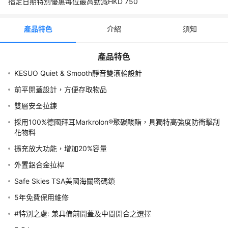
指定日期特別優惠每位最高勁減HKD
750
5.5 kg
容量 (升): 94 / 108
產品特色
介紹
須知
物料: 100%德國拜耳Markrolon®聚碳酸酯聚碳酸酯
類別: 硬身
產品特色
體積 (闊x高x深 毫米) :535x790x320
KESUO Quiet & Smooth靜音雙滾輪設計
包裝重量 (公斤): 7.46
前平開蓋設計，方便存取物品
雙層安全拉鍊
最快訂購日翌日起計第7-14個工作天 (不包星期六/日及公眾假期) 
採用100%德國拜耳Markrolon®聚碳酸酯，具獨特高強度防衝擊刮
，於指定取貨點自行取貨, 貨到後再有電話通知取貨 或 免運費送
花物料
到客人府上, 運輸會再致電送貨時間。
擴充放大功能，增加20%容量
💢請自行參考各航空公司手提上機行李尺寸及重量規定💢
外置鋁合金拉桿
Safe Skies TSA美國海關密碼鎖
行程介紹
5年免費保用維修 
VIVA - VENUS 拉鍊前開蓋行李箱79厘米 多色
#特別之處: 兼具備前開蓋及中間開合之選擇
💢請自行參考各航空公司手提上機行李尺寸及重量規定💢