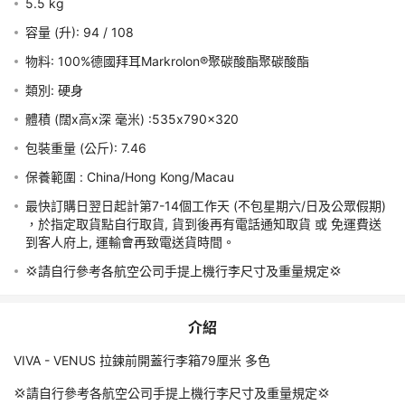
5.5 kg
【送TIMOTHY 19.4吋 帆布手提袋 (多買多送,顏色隨機, 送完即
容量 (升): 94 / 108
止)】
物料: 100%德國拜耳Markrolon®聚碳酸酯聚碳酸酯
須知
類別: 硬身
體積 (闊x高x深 毫米) :535x790x320
費用
包裝重量 (公斤): 7.46
預訂須知
最快訂購日翌日起計第7-14個工作天 (不包星期六/日及公眾假期) 
責任細則
，於指定取貨點自行取貨, 貨到後再有電話通知取貨 或 免運費送
到客人府上, 運輸會再致電送貨時間。
💢請自行參考各航空公司手提上機行李尺寸及重量規定💢
特別提示
最快訂購日翌日起計第7-14個工作天 (不包星期六/日及公眾假期) 
介紹
，於指定取貨點自行取貨, 貨到後再有電話通知取貨 或 免運費送
到客人府上, 運輸會再致電送貨時間。
VIVA - VENUS 拉鍊前開蓋行李箱79厘米 多色
如選擇速遞派送，請於「取票方式」選擇「速遞」，並自行填上速
遞地址。送貨範圍 包括工商業地區及住宅，但不包括離島地區 ( 
💢請自行參考各航空公司手提上機行李尺寸及重量規定💢