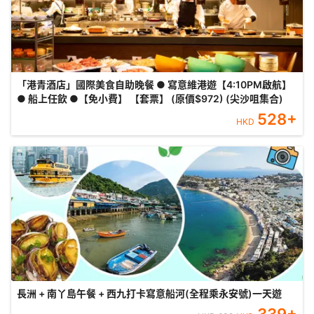
「港青酒店」國際美食自助晚餐 ● 寫意維港遊【4:10PM啟航】
● 船上任飲 ●【免小費】 【套票】 (原價$972) (尖沙咀集合)
528
+
HKD
長洲 + 南丫島午餐 + 西九打卡寫意船河(全程乘永安號)一天遊