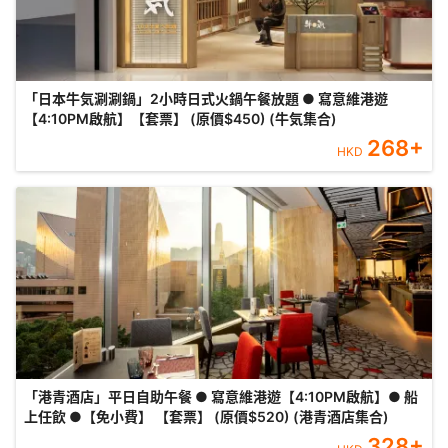
「日本牛気涮涮鍋」2小時日式火鍋午餐放題 ● 寫意維港遊
【4:10PM啟航】【套票】 (原價$450) (牛気集合)
268
+
HKD
「港青酒店」平日自助午餐 ● 寫意維港遊【4:10PM啟航】● 船
上任飲 ●【免小費】 【套票】 (原價$520) (港青酒店集合)
328
+