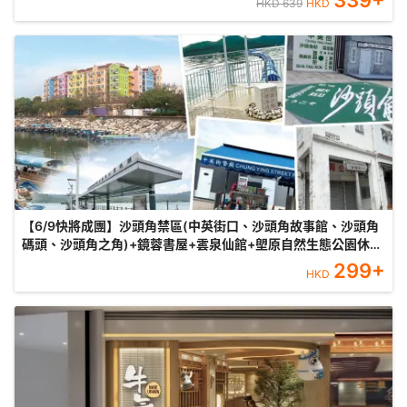
339
+
HKD
639
HKD
【6/9快將成團】沙頭角禁區(中英街口、沙頭角故事館、沙頭角
碼頭、沙頭角之角)+鏡蓉書屋+雲泉仙館+塱原自然生態公園休閑
一天遊
299
+
HKD