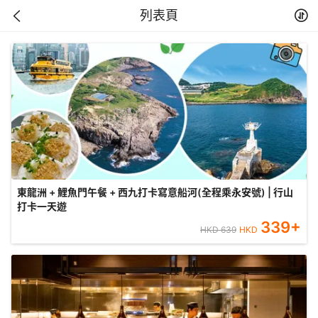
列表頁
東龍洲 + 鯉魚門午餐 + 西九打卡寫意船河(全程乘永安號) | 行山
打卡一天遊
339
+
HKD
639
HKD