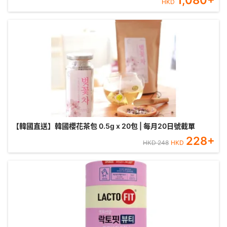
1,080
+
HKD
【韓國直送】韓國櫻花茶包 0.5g x 20包 | 每月20日號截單
228
+
HKD
248
HKD