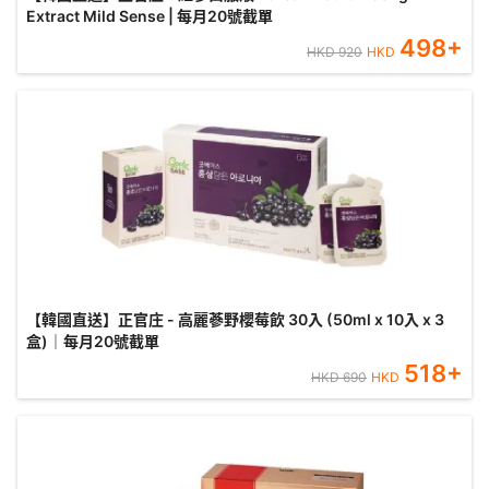
Extract Mild Sense | 每月20號截單
498
+
HKD
920
HKD
【韓國直送】正官庄 - 高麗蔘野櫻莓飲 30入 (50ml x 10入 x 3
盒)｜每月20號截單
518
+
HKD
690
HKD