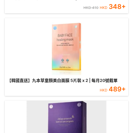
348
+
HKD
410
HKD
【韓國直送】九本草童顏美白面膜 5片裝 x 2 | 每月20號截單
489
+
HKD