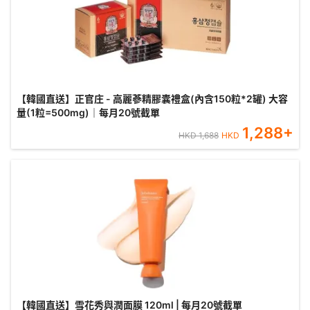
【韓國直送】正官庄 - 高麗蔘精膠囊禮盒(內含150粒*2罐) 大容
量(1粒=500mg)｜每月20號截單
1,288
+
HKD
1,688
HKD
【韓國直送】雪花秀與潤面膜 120ml | 每月20號截單