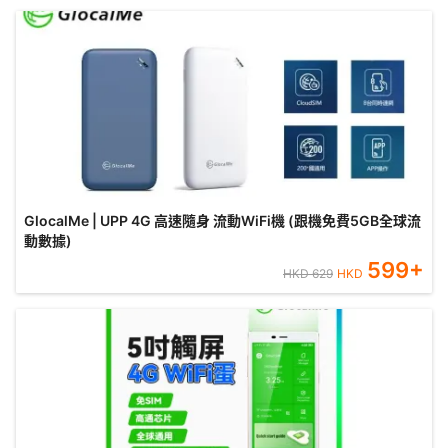
GlocalMe | UPP 4G 高速隨身 流動WiFi機 (跟機免費5GB全球流
動數據)
599
+
HKD
629
HKD