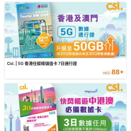
Csl. | 5G 香港任縱橫儲值卡 7日通行證
88
+
HKD