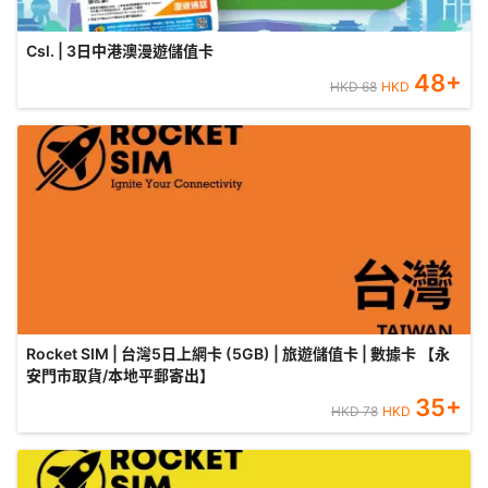
Csl. | 3日中港澳漫遊儲值卡
48
+
HKD
68
HKD
Rocket SIM | 台灣5日上網卡 (5GB) | 旅遊儲值卡 | 數據卡 【永
安門市取貨/本地平郵寄出】
35
+
HKD
78
HKD