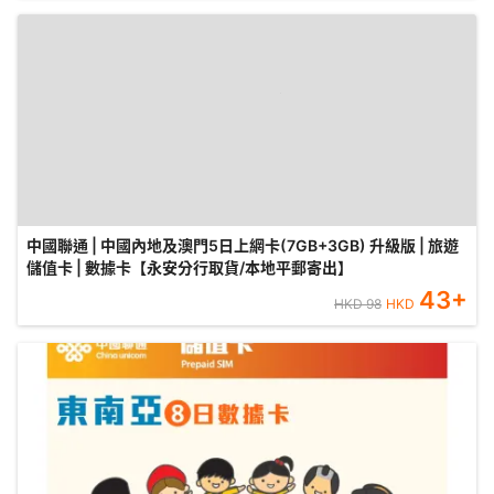
中國聯通 | 中國內地及澳門5日上網卡(7GB+3GB) 升級版 | 旅遊
儲值卡 | 數據卡【永安分行取貨/本地平郵寄出】
43
+
HKD
98
HKD