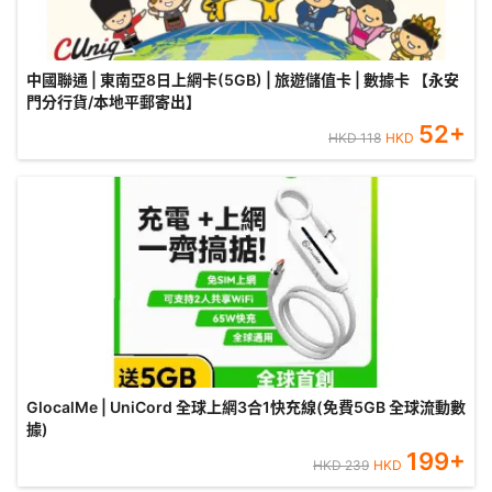
中國聯通 | 東南亞8日上網卡(5GB) | 旅遊儲值卡 | 數據卡 【永安
門分行貨/本地平郵寄出】
52
+
HKD
118
HKD
GlocalMe | UniCord 全球上網3合1快充線(免費5GB 全球流動數
據)
199
+
HKD
239
HKD