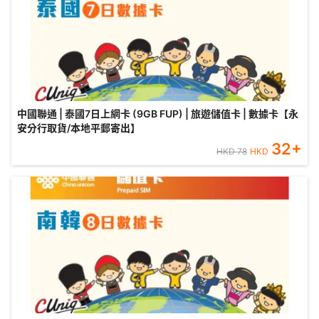
中國聯通 | 泰國7日上網卡 (9GB FUP) | 旅遊儲值卡 | 數據卡【永
安分行取貨/本地平郵寄出】
32
+
HKD
78
HKD