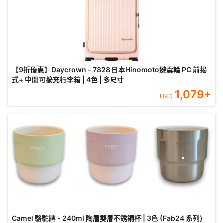
【9折優惠】Daycrown - 7828 日本Hinomoto避震輪 PC 前揭
式+ 中開可擴充行李箱 | 4色 | 多尺寸
1,079
+
HKD
Camel 駱駝牌 - 240ml 陶層雙層不銹鋼杯 | 3色 (Fab24 系列)