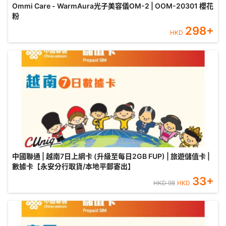
Ommi Care - WarmAura光子美容儀OM-2 | OOM-20301 櫻花
粉
298
+
HKD
中國聯通 | 越南7日上網卡 (升級至每日2GB FUP) | 旅遊儲值卡 |
數據卡【永安分行取貨/本地平郵寄出】
33
+
HKD
98
HKD