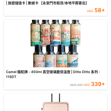
| 旅遊儲值卡 | 數據卡 【永安門市取貨/本地平郵寄出】
58
+
HKD
Camel 駱駝牌 - 450ml 真空玻璃膽保溫壺 | Ditto Ditto 系列 -
116DT
339
+
HKD
399
HKD