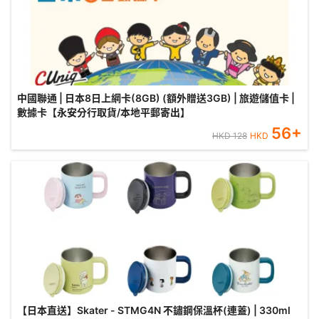
中國聯通 | 日本8日上網卡(8GB) (額外贈送3GB) | 旅遊儲值卡 |
數據卡【永安分行取貨/本地平郵寄出】
56
+
HKD
128
HKD
【日本直送】Skater - STMG4N 不鏽鋼保溫杯(連蓋) | 330ml