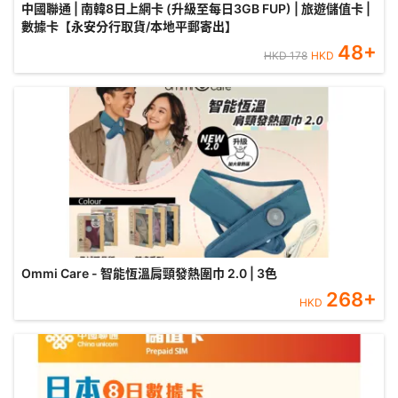
中國聯通 | 南韓8日上網卡 (升級至每日3GB FUP) | 旅遊儲值卡 |
數據卡【永安分行取貨/本地平郵寄出】
48
+
HKD
178
HKD
Ommi Care - 智能恆溫肩頸發熱圍巾 2.0 | 3色
268
+
HKD