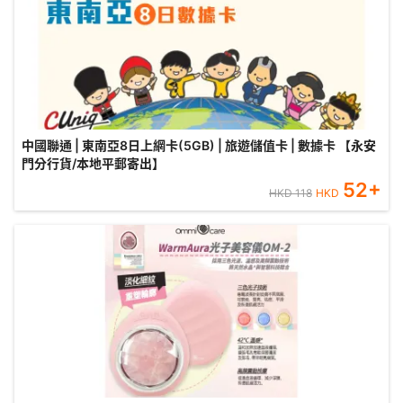
中國聯通 | 東南亞8日上網卡(5GB) | 旅遊儲值卡 | 數據卡 【永安
門分行貨/本地平郵寄出】
52
+
HKD
118
HKD