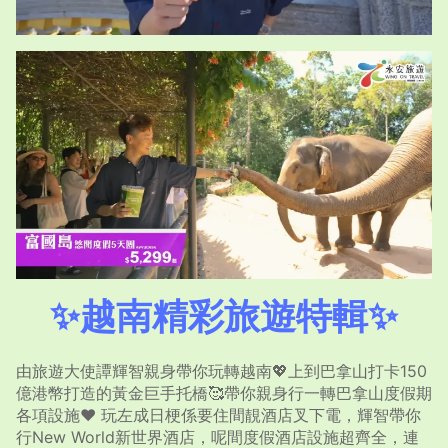
✨越南精彩旅遊特輯✨
由旅遊大使譚輝智親身帶你玩轉越南💖上到巴拿山打卡150
億港幣打造的黃金巨手托橋🥰帶你親身行一轉巴拿山度假期
各項設施❤️ 玩左成日梗係要住間靚酒店叉下電，輝智帶你
行New World新世界酒店，呢間度假酒店設施超齊全，連