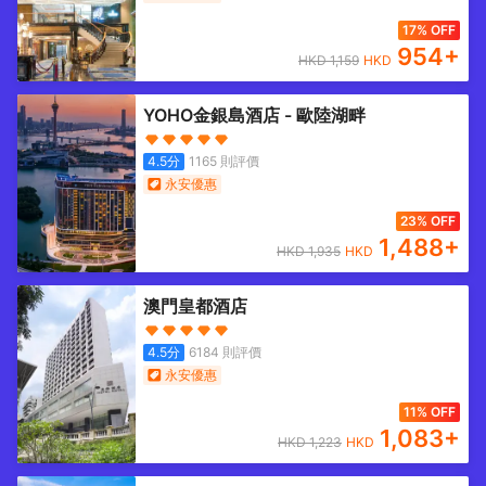
17% OFF
954
+
HKD
1,159
HKD
YOHO金銀島酒店 - 歐陸湖畔
4.5
分
1165
則評價
永安優惠
23% OFF
1,488
+
HKD
1,935
HKD
澳門皇都酒店
4.5
分
6184
則評價
永安優惠
11% OFF
1,083
+
HKD
1,223
HKD