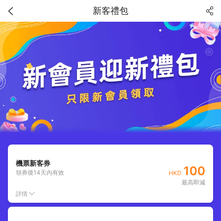
新客禮包
機票新客券
100
領券後
14
天內有效
HKD
最高即減
詳情