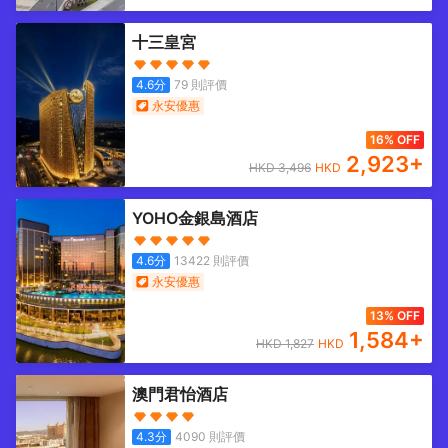
十三皇宮
4.6
分
79
則評價
永安優惠
16% OFF
2,923
+
HKD
3,496
HKD
YOHO金銀島酒店
4.6
分
13422
則評價
永安優惠
13% OFF
1,584
+
HKD
1,827
HKD
澳門君怡酒店
4.3
分
4090
則評價