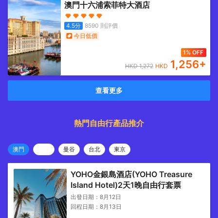
澳門十六浦索菲特大酒店
4.5
分
8590
則評價
今日低價
1% OFF
1,256
+
HKD
1,272
HKD
查看更多
熱門自由行產品推介
澳門
曼谷
台北
東京
YOHO金銀島酒店(YOHO Treasure
Island Hotel)2天1晚自由行套票
出發日期：
8月12日
回程日期：
8月13日