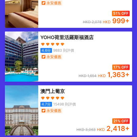
永安優惠
51% OFF
999
+
HKD
2,078
HKD
YOHO荷里活羅斯福酒店
4.6
分
9883
則評價
永安優惠
17% OFF
1,363
+
HKD
1,654
HKD
澳門上葡京
4.7
分
15498
則評價
永安優惠
21% OFF
2,418
+
HKD
3,063
HKD