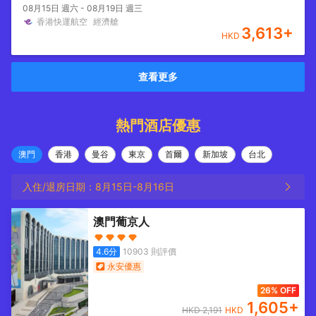
08月15日 週六 - 08月19日 週三
香港快運航空
經濟艙
3,613
+
HKD
查看更多
熱門酒店優惠
澳門
香港
曼谷
東京
首爾
新加坡
台北
入住/退房日期：
8月15日
-
8月16日
澳門葡京人
4.6
分
10903
則評價
永安優惠
26% OFF
1,605
+
HKD
2,191
HKD