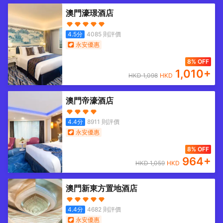
澳門濠璟酒店
4.5
分
4085
則評價
永安優惠
8% OFF
1,010
+
HKD
1,098
HKD
澳門帝濠酒店
4.4
分
8911
則評價
永安優惠
8% OFF
964
+
HKD
1,059
HKD
澳門新東方置地酒店
4.4
分
4682
則評價
永安優惠