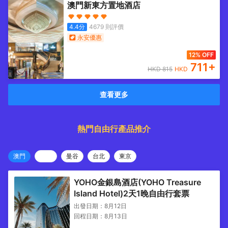
澳門新東方置地酒店
4.4
分
4679
則評價
永安優惠
12% OFF
711
+
HKD
815
HKD
查看更多
熱門自由行產品推介
澳門
曼谷
台北
東京
YOHO金銀島酒店(YOHO Treasure
Island Hotel)2天1晚自由行套票
出發日期：
8月12日
回程日期：
8月13日