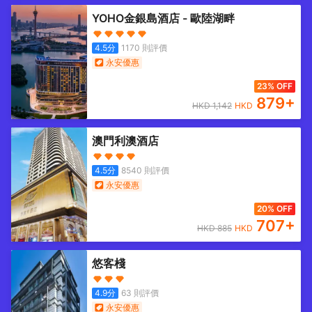
YOHO金銀島酒店 - 歐陸湖畔
4.5
分
1170
則評價
永安優惠
23% OFF
879
+
HKD
1,142
HKD
澳門利澳酒店
4.5
分
8540
則評價
永安優惠
20% OFF
707
+
HKD
885
HKD
悠客棧
4.9
分
63
則評價
永安優惠