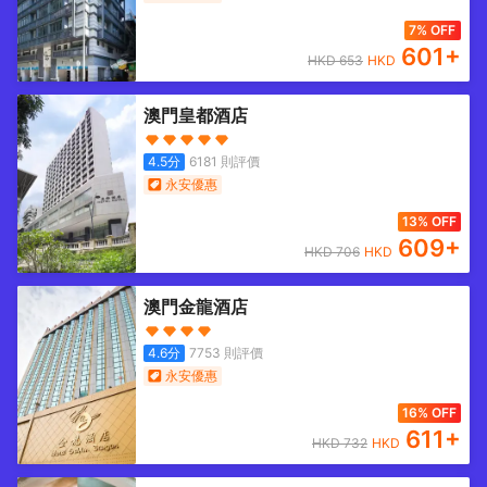
7% OFF
601
+
HKD
653
HKD
澳門皇都酒店
4.5
分
6181
則評價
永安優惠
13% OFF
609
+
HKD
706
HKD
澳門金龍酒店
4.6
分
7753
則評價
永安優惠
16% OFF
611
+
HKD
732
HKD