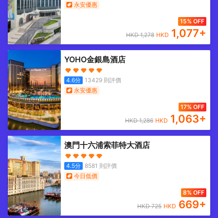
永安優惠
15% OFF
1,077
+
HKD
1,278
HKD
YOHO金銀島酒店
4.6
分
13429
則評價
永安優惠
17% OFF
1,063
+
HKD
1,286
HKD
澳門十六浦索菲特大酒店
4.5
分
8581
則評價
今日低價
8% OFF
669
+
HKD
725
HKD