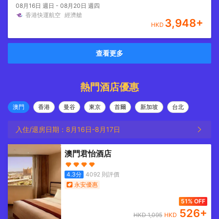
08月16日 週日 - 08月20日 週四
香港快運航空
經濟艙
3,948
+
HKD
查看更多
熱門酒店優惠
澳門
香港
曼谷
東京
首爾
新加坡
台北
入住/退房日期：
8月16日
-
8月17日
澳門君怡酒店
4.3
分
4092
則評價
永安優惠
51% OFF
526
+
HKD
1,095
HKD