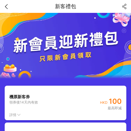
新客禮包
機票新客券
100
領券後
14
天內有效
HKD
最高即減
詳情