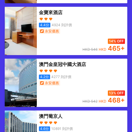
金寶來酒店
4.4
分
4924
則評價
永安優惠
14% OFF
465
+
HKD
546
HKD
澳門金皇冠中國大酒店
4.2
分
4277
則評價
永安優惠
13% OFF
468
+
HKD
542
HKD
澳門葡京人
4.6
分
10891
則評價