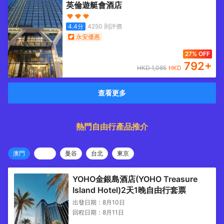
英倫遊艇會酒店
4.4
分
4250
則評價
永安優惠
27% OFF
792
+
HKD
1,085
HKD
查看更多
熱門自由行產品推介
澳門
曼谷
台北
東京
YOHO金銀島酒店(YOHO Treasure
Island Hotel)2天1晚自由行套票
出發日期：
8月10日
回程日期：
8月11日