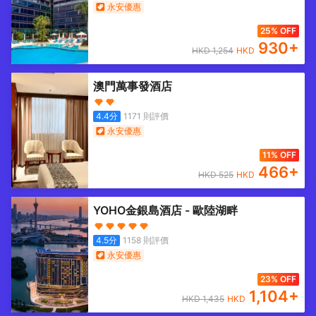
永安優惠
25% OFF
930
+
HKD
1,254
HKD
澳門萬事發酒店
4.4
分
1171
則評價
永安優惠
11% OFF
466
+
HKD
525
HKD
YOHO金銀島酒店 - 歐陸湖畔
4.5
分
1158
則評價
永安優惠
23% OFF
1,104
+
HKD
1,435
HKD