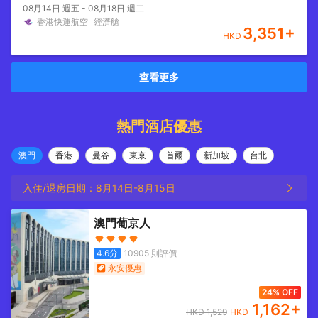
08月14日 週五 - 08月18日 週二
香港快運航空
經濟艙
3,351
+
HKD
查看更多
熱門酒店優惠
澳門
香港
曼谷
東京
首爾
新加坡
台北
入住/退房日期：
8月14日
-
8月15日
澳門葡京人
4.6
分
10905
則評價
永安優惠
24% OFF
1,162
+
HKD
1,529
HKD