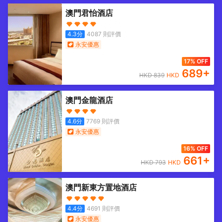
澳門君怡酒店
4.3
分
4087
則評價
永安優惠
17% OFF
689
+
HKD
839
HKD
澳門金龍酒店
4.6
分
7769
則評價
永安優惠
16% OFF
661
+
HKD
793
HKD
澳門新東方置地酒店
4.4
分
4691
則評價
永安優惠