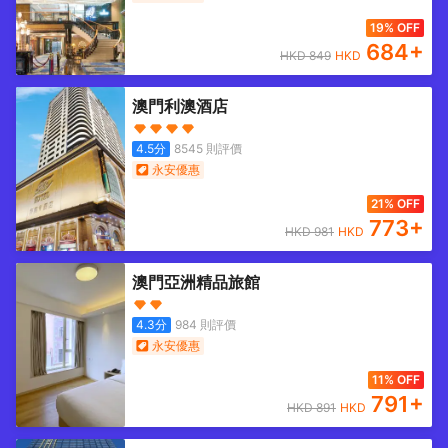
19% OFF
684
+
HKD
849
HKD
澳門利澳酒店
4.5
分
8545
則評價
永安優惠
21% OFF
773
+
HKD
981
HKD
澳門亞洲精品旅館
4.3
分
984
則評價
永安優惠
11% OFF
791
+
HKD
891
HKD