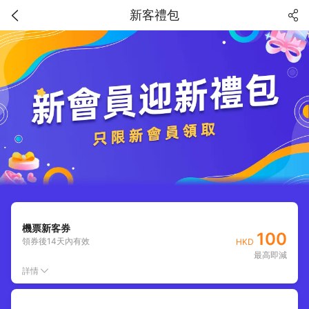
新客禮包
機票新客券
100
領券後
14
天內有效
HKD
最高即減
詳情