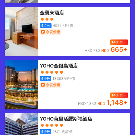
金寶來酒店
4.4
分
4926
則評價
永安優惠
14% OFF
665
+
HKD
780
HKD
YOHO金銀島酒店
4.6
分
13398
則評價
永安優惠
14% OFF
1,148
+
HKD
1,342
HKD
YOHO荷里活羅斯福酒店
4.5
分
9874
則評價