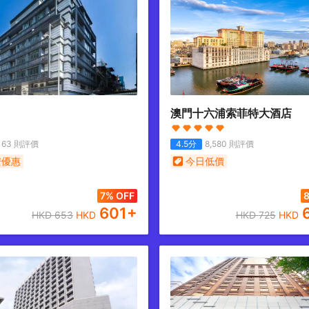
澳門十六浦索菲特大酒店
63
則評價
4.5
分
8,580
則評價
安優惠
今日低價
7% OFF
8
601
+
HKD
653
HKD
HKD
725
HKD