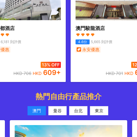
都酒店
澳門駿龍酒店
6,181
則評價
4.6
分
5,665
則評價
安優惠
永安優惠
13% OFF
1
609
+
HKD
706
HKD
HKD
701
HKD
熱門自由行產品推介
澳門
曼谷
台北
東京