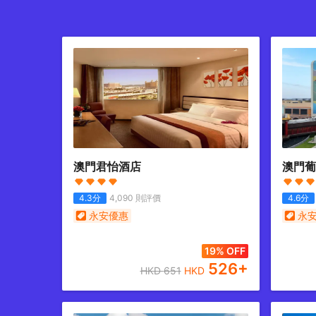
澳門君怡酒店
澳門葡
4.3
分
4,090
則評價
4.6
分
永安優惠
永
19% OFF
526
+
HKD
651
HKD