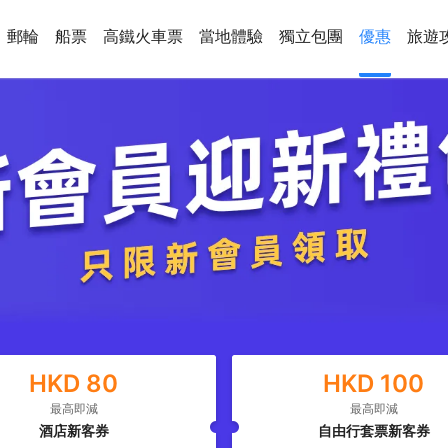
郵輪
船票
高鐵火車票
當地體驗
獨立包團
優惠
旅遊
HKD
80
HKD
100
最高即減
最高即減
酒店新客券
自由行套票新客券