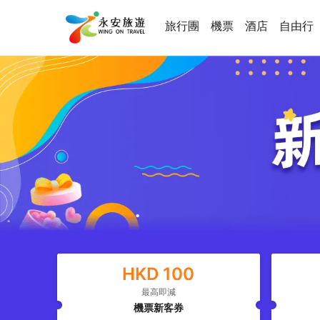
旅行團
機票
酒店
自由行
HKD
100
最高即減
機票新客券