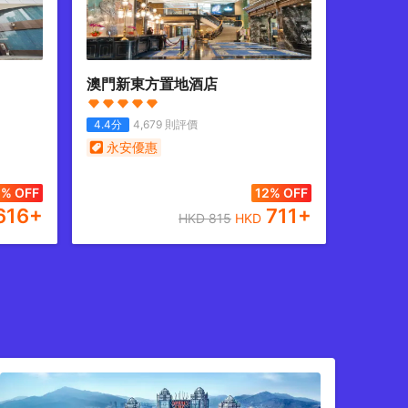
澳門新東方置地酒店
4.4
分
4,679
則評價
永安優惠
2% OFF
12% OFF
616
+
711
+
HKD
815
HKD