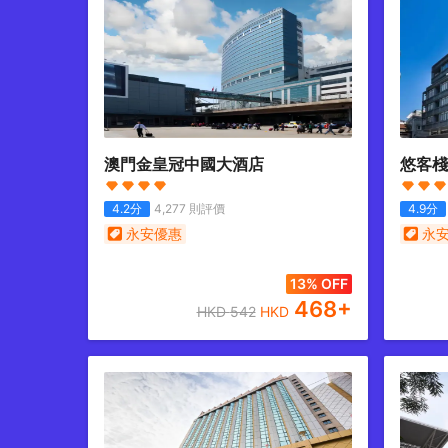
澳門金皇冠中國大酒店
悠客棧
4.2
分
4,277
則評價
4.9
分
永安優惠
永
13% OFF
468
+
HKD
542
HKD