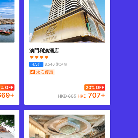
澳門利澳酒店
4.5
分
8,540
則評價
永安優惠
% OFF
20% OFF
669
+
707
+
HKD
885
HKD