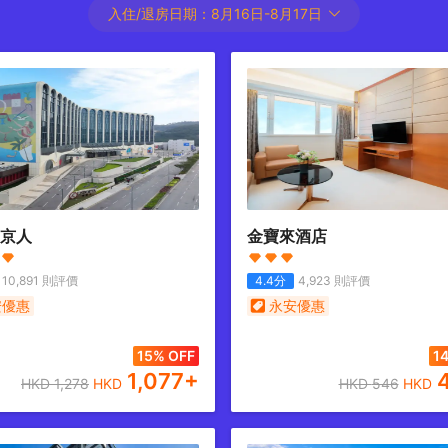
入住/退房日期：
8月16日
-
8月17日
京人
金寶來酒店
10,891
則評價
4.4
分
4,923
則評價
安優惠
永安優惠
15% OFF
1
1,077
+
HKD
1,278
HKD
HKD
546
HKD