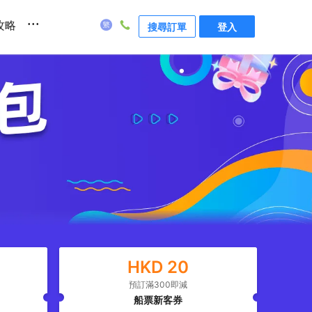
...
攻略
搜尋訂單
登入
HKD
20
預訂滿300即減
船票新客券