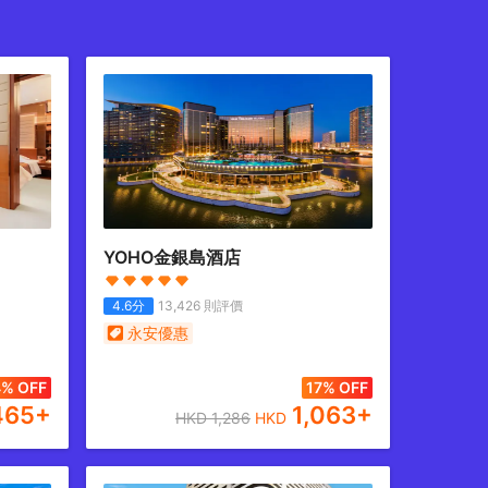
YOHO金銀島酒店
4.6
分
13,426
則評價
永安優惠
4% OFF
17% OFF
465
+
1,063
+
HKD
1,286
HKD