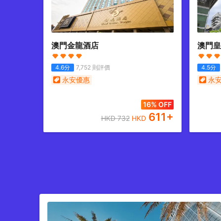
澳門金龍酒店
澳門皇
4.6
分
7,752
則評價
4.5
分
永安優惠
永
16% OFF
611
+
HKD
732
HKD