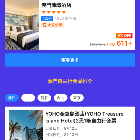
澳門濠璟酒店
4.5
分
4080
則評價
永安優惠
9% OFF
611
+
HKD
675
HKD
查看更多
熱門自由行產品推介
澳門
曼谷
台北
東京
YOHO金銀島酒店(YOHO Treasure
Island Hotel)2天1晚自由行套票
出發日期：
8月12日
回程日期：
8月13日