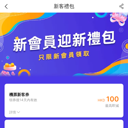
新客禮包
機票新客券
100
領券後
14
天內有效
HKD
最高即減
詳情