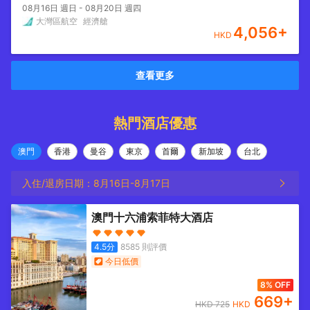
08月16日 週日 - 08月20日 週四
大灣區航空
經濟艙
4,056
+
HKD
查看更多
熱門酒店優惠
澳門
香港
曼谷
東京
首爾
新加坡
台北
入住/退房日期：
8月16日
-
8月17日
澳門十六浦索菲特大酒店
4.5
分
8585
則評價
今日低價
8% OFF
669
+
HKD
725
HKD