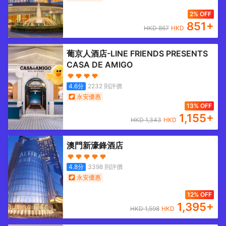
2% OFF
851
+
HKD
867
HKD
葡京人酒店-LINE FRIENDS PRESENTS
CASA DE AMIGO
4.6
分
2232
則評價
永安優惠
13% OFF
1,155
+
HKD
1,343
HKD
澳門新濠鋒酒店
4.8
分
3398
則評價
永安優惠
12% OFF
1,395
+
HKD
1,598
HKD