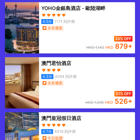
YOHO金銀島酒店 - 歐陸湖畔
4.5
分
1175
則評價
永安優惠
23% OFF
879
+
HKD
1,142
HKD
澳門君怡酒店
4.3
分
4094
則評價
永安優惠
51% OFF
526
+
HKD
1,095
HKD
澳門皇冠假日酒店
4.7
分
4016
則評價
今日低價