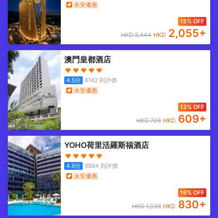
永安優惠
15% OFF
2,055
+
HKD
2,444
HKD
澳門皇都酒店
4.5
分
6182
則評價
永安優惠
13% OFF
609
+
HKD
706
HKD
YOHO荷里活羅斯福酒店
4.6
分
9884
則評價
永安優惠
19% OFF
830
+
HKD
1,036
HKD