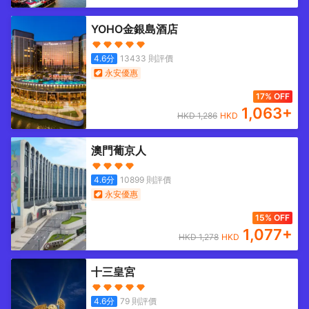
YOHO金銀島酒店
4.6
分
13433
則評價
永安優惠
17% OFF
1,063
+
HKD
1,286
HKD
澳門葡京人
4.6
分
10899
則評價
永安優惠
15% OFF
1,077
+
HKD
1,278
HKD
十三皇宮
4.6
分
79
則評價