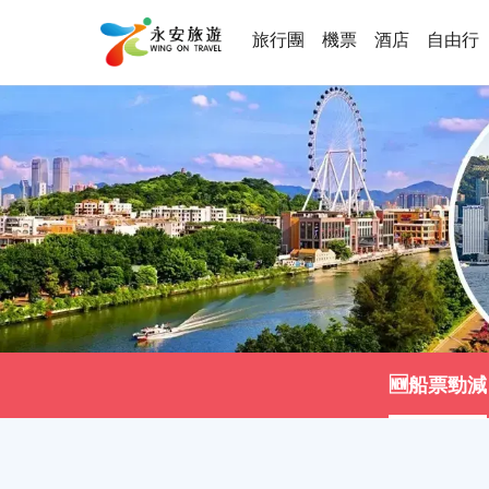
旅行團
機票
酒店
自由行
🆕船票勁減