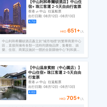
酒店設計風格將燈都特色與威斯汀健康活力元素完美融
【中山利和希爾頓酒店】中山住
合。
宿+ 珠江客運 2-5天自由行套票
香港
中山
往返船票
出行日期
:
08月12日
-
08月13日
4.7
分
651
+
HKD
/人
中山利和希爾頓酒店矗立於“城市地標”的繁華商業中心
區，直接與擁有各類一流時尚購物品牌，集餐飲、娛
樂、住宿、商業設施於一體的全新購物中心“利和廣
場”與“國際金融中心”相連。
【中山温泉賓館（中心園店）】
中山住宿+ 珠江客運 2-5天自由
行套票
香港
中山
往返船票
出行日期
:
08月12日
-
08月13日
4.6
分
705
+
HKD
/人