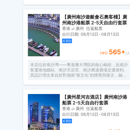
時便捷可達深圳、香港、澳門等國內主要城市。 酒店
的設計匠心獨運，融入中式古典美學。飄檐承襲古典起
翹之韻，整體造型俯瞰如字母“A”，既展中國氣派，又
含西式願景——Amazing（令人驚歎），
【廣州南沙遊艇會石奧客棧】廣
Astonishing（令人震撼），隱含着酒店將成為南沙乃
州南沙港船票 2-5天自由行套票
至全球矚目的中式美學新地標的美好期許。 酒店作為
香港
廣州
往返船票
南沙國際會展中心綜合體重要組成部分，以“木棉花
出行日期
:
08月12日
-
08月13日
開，鴻翔海絲”之設計理念，以大灣區金融新地標之姿
4.8
分
態，締造南沙“立足灣區、協同港澳、面向世界”的實踐
範本。
565
+
HKD
/人
本店位於南沙灣——粵港澳大灣區的核心樞紐，近南沙
客運港地鐵站、南沙天后宮、南沙萬達廣場交通便利。
其設計理念來自於對嶺南“家文化”的懷舊與復古，融合
南洋傢俱的熱情奔放精髓，是一家現代海上絲綢之路上
讓各路賓客品味嶺南與南洋風情的輕鬆茶室精品酒店，
在經典家居與裝潢中重逢嶺南文化的歸屬感。 客棧共
五層，一層為大堂及茶室，二至五層為客房，寬敞、舒
【廣州星河吉酒店】廣州南沙港
適、風格各異的客房眾多；供賓客休閒暢談的石奧茶
船票 2-5天自由行套票
室，主要提供早餐、茶點、飲品、簡餐等服務；同時亦
香港
廣州
往返船票
與中國大陸獲得“五金錨”獎的南沙遊艇會提供宴會/婚
出行日期
:
08月12日
-
08月13日
宴/會議、中西式餐飲、遊艇觀光/租賃、帆船租賃/體
4.8
分
驗、遊艇帆船駕證考取等不同種服務功能，打造出一種
特色的休閒度假空間。