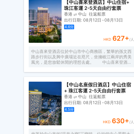
【中山喜來登酒店】中山住宿+
央空調、全套高端阿芙精油系列洗浴用品、高速光纖、
珠江客運 2-5天自由行套票
wifi等設施，酒店設有餐廳、健身房、多功能會議廳、
洗熨烘乾自助洗衣房及寬敞的閲讀會友書吧，為您提供
香港
中山
往返船票
一個自在、放鬆、休憩、充電、會友的居停空間。同時
出行日期
:
08月12日
-
08月13日
自然、靜謐、温暖、樸實的入住體驗與您隨行，是您商
4.6
分
務及旅遊出行的上佳選擇。
627
+
HKD
/人
中山喜來登酒店位於中山市中心商務區，繁華的孫文西
路步行街以及興中廣場近在咫尺，坐擁岐江兩岸的秀美
風光，是您放鬆休閒的理想去處。 中山喜來登酒店
集住宿、娛樂設施和零售商店於一體，設有各類舒適客
房，客房內配有整潔的床褥、舒適的羽絨被、柔軟的枕
頭-喜來登酒店獨有的甜夢之床將為你帶來超凡的睡眠
體驗。所有客房配有高速無線上網、當地和國外精選電
【中山名座假日酒店】中山住宿
視頻道及24小時客房服務，將確保您獲得舒適便利的
+ 珠江客運 2-5天自由行套票
住宿體驗。
香港
中山
往返船票
出行日期
:
08月12日
-
08月13日
4.5
分
630
+
HKD
/人
坐落於中山市的“温泉之鄉”三鄉鎮，位於鎮中心景觀大