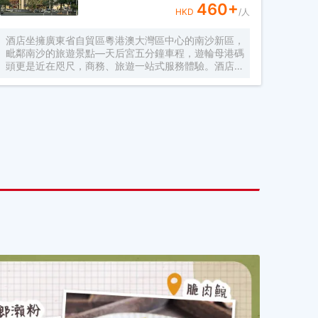
460
+
質、高效的服務，是您商旅、洽談、會友的好去處。
HKD
/人
酒店坐擁廣東省自貿區粵港澳大灣區中心的南沙新區，
毗鄰南沙的旅遊景點—天后宮五分鐘車程，遊輪母港碼
頭更是近在咫尺，商務、旅遊一站式服務體驗。酒店由
廣州金聯酒店管理有限公司全資控股，並攜手美豪酒管
集團對酒店進行專業、成熟、高效完善的管理。 酒店
輕奢的裝修，舒適温馨的客房環境，都將為您提供非同
一般的體驗。酒店擁有多種裝修風格的豪華客房，配套
的健身房、會議室，洗衣房等設施能全方位滿足您商
務、休閒、旅遊、度假的需求。酒店二樓的自助餐廳，
氛圍素雅，讓您遠離喧囂的同時，還可盡情享受江海交
匯之處的獨特美食。無論您是商旅洽談還是休閒度假，
酒店都將竭力為您打造旅途中完美的休憩之所，帶給您
舒適、愜意的入住體驗。