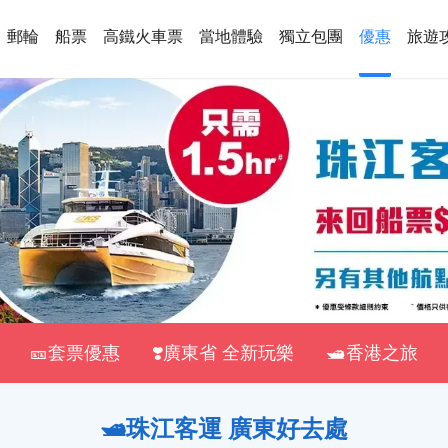
郵輪
船票
高鐵火車票
當地體驗
獨立包團
優惠
旅遊
🎫套票優惠
❣️廣東省 全新玩樂
🛥️香港之旅
🛥️珠江客運 廣東好去處