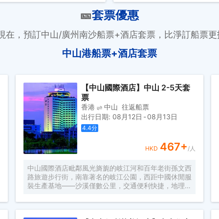
🎫
套票優惠
 現在，預訂中山/廣州南沙船票+酒店套票，比淨訂船票更
中山港船票+酒店套票
【中山國際酒店】中山 2-5天套
票
香港
中山
往返船票
出行日期
:
08月12日
-
08月13日
4.4
分
467
+
HKD
/人
中山國際酒店毗鄰風光旖旎的岐江河和百年老街孫文西
路旅遊步行街，南靠著名的岐江公園，西距中國休閒服
裝生產基地——沙溪僅數公里，交通便利快捷，地理位
置得天獨厚。 中山國際酒店擁有精心設計的各式客房
和豪華套間，房間均配備了光纖專線接口，並在全店範
圍內實現了免登陸wifi連接到互聯網，讓閣下商務活動