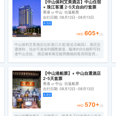
和精彩旅途更加便利紛呈。享有“國家特級酒家”和“中
【中山保利艾美酒店】中山住宿
華餐飲名店”稱號的中西餐廳，分別經營粵菜、淮揚
+ 珠江客運 2-5天自由行套票
菜、川菜、以及西餐、日本料理等；位於四樓的“鳴翠
香港
中山
往返船票
園”是市內少有的具有蘇州景觀特色的園林式餐廳； 中
出行日期
:
08月12日
-
08月13日
山國際酒店會議設施完備，國際會議廳配有同聲傳譯系
4.5
分
統；各類中、小型會議室是舉辦會議、新聞發佈會、演
講、表演、展覽的場所。康樂服務設施一應俱全。酒店
605
+
的客運服務快捷安全，各類豪華客車直通香港、澳門和
HKD
/人
省內等城市；並配有票務服務、委託代辦、專車接載住
客等人性化的服務。 中山國際酒店從開業至今，先後
中山保利艾美酒店位於港口大道(靠近石岐區)，酒店交
接待了加拿大夏博諾議長、新加坡黃金輝總統等國際組
通便利，信步可達保利國際廣場，驅車約9分鐘即可到
織官員及數十位中外國家政要和知名人士。酒店先後評
達中山北站。 酒店擁有兩百餘間雅緻的客房與套房，
為“國家旅遊行業高質量等級單位”、“全國旅遊優質服
每一間均能為您提供別緻舒適的生活空間。
務先進單位”、“全國星級飯店五十佳”、“首屆商務人士
最喜愛的中國百家商務/度假酒店”……專業的服務，備
受肯定！
【中山港船票】+ 中山自選酒店
2-5天套票
香港
中山
往返船票
出行日期
:
08月12日
-
08月13日
4.8
分
570
+
HKD
/人
中山的歷史悠久，古稱香山，後來為了紀念孫中山先生