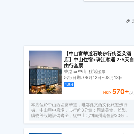

【中山富華道石岐步行街亞朵酒
店】中山住宿+珠江客運 2-5天自
由行套票
香港
中山
往返船票
出行日期
:
08月12日
-
08月13日
4.8
分
570
+
HKD
/人
本店位於中山西區富華道，毗鄰孫文西文化旅遊步行
街、中山興中廣場，步行約3分鐘；周邊美食、娛樂、
購物等設施設備齊全，從中山北到廣州南僅需30分
鐘，深中通道開通後，中山至深圳寶安機場僅30分
鐘；酒店以閲讀和屬地攝影為主題的人文酒店，擁有多
種温馨舒適的客房，房內配有普蘭特系列定製床墊、中