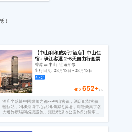
抵
！
【中山利和威斯汀酒店】中山住
宿+ 珠江客運 2-5天自由行套票
香港
中山
往返船票
出行日期
:
08月12日
-
08月13日
4.7
分
652
+
HKD
/人
酒店坐落於中國燈飾之都---中山古鎮，酒店毗鄰古鎮
輕軌站，利和燈博中心及利和購物廣場，周邊彙集了各
大燈飾廣場與娛樂設施，距燈都濕地公園約5分鐘車
程。 酒店擁有兩百餘間客房及二十餘間套房，有別於
其他商務酒店，中山利和威斯汀酒店為賓客打造一個舒
適放鬆的居所，幫助他們喚醒自我並釋放旅行的倦意。