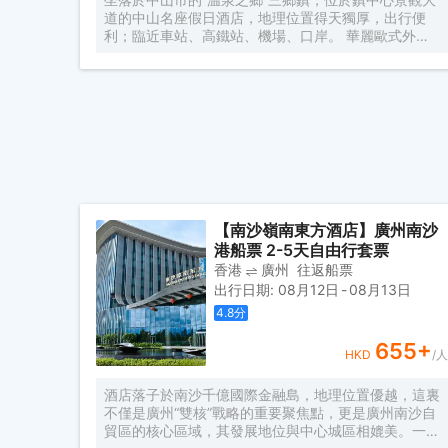
道的中山名座假日酒店，地理位置得天獨厚，出行便
利；臨近車站、高鐵站、機場、口岸。 華麗歐式外
表，星級酒店以及星級標準服務，擁有500餘間客房、
整片地下停車場、尊貴享受禮遇、高級轎車接送服務、
免費洗衣服務、會議宴會熱門選擇地；還有中西餐廳、
優雅咖啡廳/酒吧、KTV、足浴、棋牌、健身房、室外
泳池、兒童樂園、電影院、商務會議室的大型酒店；無
論是規模、檔次還是設施都達到了國際化水平的人氣豪
華酒店，出遊必選。
【南沙嶺南東方酒店】廣州南沙
港船票 2-5天自由行套票
香港
廣州
往返船票
出行日期
:
08月12日
-
08月13日
4.8
分
655
+
HKD
/人
酒店落子於南沙千億國際金融島，地理位置優越，這裏
不僅是廣州“雙核”戰略的重要聚焦點，更是廣州南沙自
貿區的核心區域，其發展地位與中心城區相媲美。一小