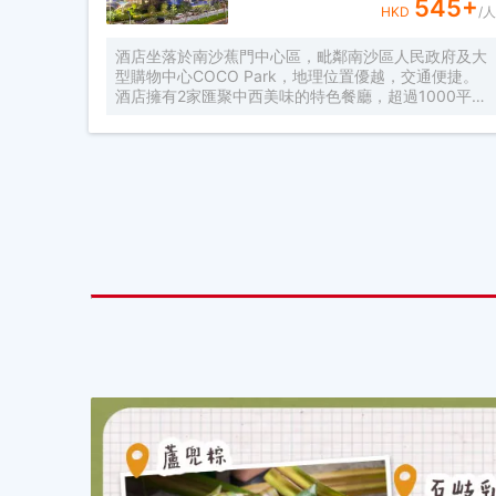
545
+
HKD
/人
酒店坐落於南沙蕉門中心區，毗鄰南沙區人民政府及大
型購物中心COCO Park，地理位置優越，交通便捷。
酒店擁有2家匯聚中西美味的特色餐廳，超過1000平方
米的宴會及會議空間，包括一個800平方米的無柱大宴
會廳及2個多功能會議廳。酒店將致力為賓客提供旅居
南沙“星”體驗。