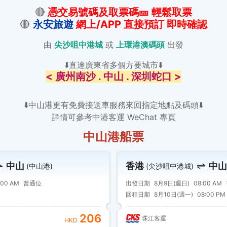
🔴
憑交易號碼及取票碼
🎫
輕鬆取票
🔴
永安旅遊
網
上/APP 直接預訂 即時確認
由
尖沙咀中港城
或
上環港澳碼頭
出發
⬇️直達廣東省多個方要城市⬇️
< 廣州南沙 . 中山 . 深圳蛇口 >
⬇️中山港更有免費接送車服務來回指定地點及碼頭⬇️
詳情可參考中港客運 WeChat 專頁
中山港船票
中山
香港
中山
(中山港)
(尖沙咀中港城)
:00 AM
普通位
出發日期
8月9日(週日)
08:00 AM
回程日期
8月10日(週一)
08:00 PM
206
珠江客運
HKD