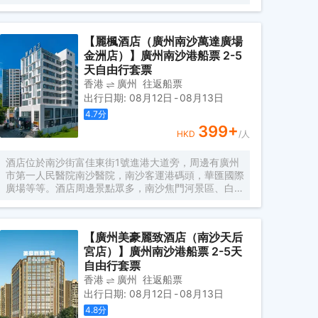
廈內137米-165米，南沙郵輪母港、虎門大橋、遊艇
會、高爾夫球場盡收眼底。由國際著名設計師周光明先
生傾力打造的莫蘭迪色系風格客房，簡約唯美又精緻典
【麗楓酒店（廣州南沙萬達廣場
雅，是商務人士出差首善之選。 酒店客房內配有恒温
金洲店）】廣州南沙港船票 2-5
恒壓淋浴、全交換新風系統，高級自動智能馬桶及科勒
浴缸，AI客控系統給您帶來全新的入住體驗。酒店全體
天自由行套票
工作人員攜人工智能機器人小美在“Make A Day A
香港
廣州
往返船票
Better Day”的理念下靜候您的光臨。
出行日期
:
08月12日
-
08月13日
4.7
分
399
+
HKD
/人
酒店位於南沙街富佳東街1號進港大道旁，周邊有廣州
市第一人民醫院南沙醫院，南沙客運港碼頭，華匯國際
廣場等等。酒店周邊景點眾多，南沙焦門河景區、白水
湖、天后宮、遊艇會、黃山魯森林公園、南沙湖鳳凰公
園等等。距離琶洲駕車40分鐘。酒店距離金洲地鐵站5
分鐘車程，讓您的出行變得簡單。 全部配備大尺寸床
【廣州美豪麗致酒店（南沙天后
型，雙床1.35m×2m，大床1.8m×2m，定製慕思床
宮店）】廣州南沙港船票 2-5天
墊，完美承託你的身體，給你一整夜舒適睡眠；房間配
備3.0智能化控制系統、電動窗簾，花灑音樂，超大屏
自由行套票
幕液晶數字電視、特質香氛洗護用品、無線wifi暢遊；
香港
廣州
往返船票
為您營造舒適温暖而趣味好玩的體驗空間。 同時，設
出行日期
:
08月12日
-
08月13日
有商務會議室、早餐廳、健身房、棋牌室及停車場。個
4.8
分
性化的服務理念及專業的管理團隊，為商旅賓客提供優