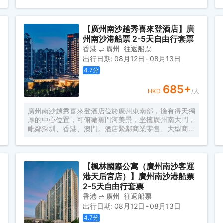
場大巴快線或深中跨市公交等，快速連接大灣區核心商
圈，距離深圳國際寶安機場僅需50分鐘車程。店內提
供小馬智行無人駕駛體驗券，可輕鬆前往南沙天后宮、
南沙濕地公園、廣汽科技館及環宇城購物中心等。 酒
【廣州南沙越秀喜來登酒店】廣
店共有261間以海洋為設計靈感的客房及套房，詮釋現
州南沙港船票 2-5天自由行套票
代經典與優雅，滿足休閒賓客對在地文化的探索與體
香港
廣州
往返船票
驗。配備粵式風味的林苑中餐廳、中西結合的漁人碼頭
出行日期
:
08月12日
-
08月13日
全日餐廳以及”雙重身份”的薄荷酒吧，體驗創新融合的
4.7
分
珍饈美饌。酒店擁有馬丁叔叔的農場，小朋友們可盡情
與小動物們互動亦或參與馬丁叔叔課堂，共度愉快的親
685
+
子時光。同時，酒店擁有1,600平方米的宴會及會議場
HKD
/人
地以及寬敞的戶外草坪，可滿足不同的會議及宴會需
求，無論商務出行亦或休閒旅遊期待與您共赴南沙，遇
廣州南沙越秀喜來登酒店位於廣州東南部，擁有得天獨
見另一種可能。
厚的中心位置，可俯瞰蕉門河美景，坐擁廣州南大門，
毗鄰深圳、香港、澳門。酒店緊鄰商業零售、大型商場
和酒吧街，數步之外便是地鐵4號線金洲站。 作為廣州
南沙區一家國際品牌酒店，賓客可以在酒店一如既往的
體驗到喜來登品牌的舒適和服務。酒店交通便利，在這
裏，您能夠輕鬆外出，探索這座城市每一處不容錯過的
【楓林國際公寓（廣州南沙客運
地方。酒店距離著名景點南沙天后宮，南沙水鳥世界，
港天后宮店）】廣州南沙港船票
南沙濕地公園，十九湧海鮮水產市場等約30分鐘車
2-5天自由行套票
程。 酒店設有豐富的兒童設施，商務出行、休閒出行
香港
廣州
往返船票
皆宜。酒店客房共計兩百餘間，客房均配備特別為喜來
出行日期
:
08月12日
-
08月13日
登品牌定製使用的喜來登特色睡床，55英寸超大純平
4.7
分
電視，高速上網及獨立的浴缸和淋浴間。 酒店三個餐