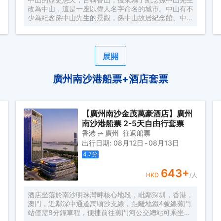
改為中山，這是一座以偉人名字命名的城市。中山有不
少為紀念孫中山先生的景觀，孫中山故居紀念館、中山
詹園、中山影視城等，也有孫文老街、小欖鎮等古色古
香的建築，很適合攝影愛好者前往拍照。中山南郊的長
江水世界是親子遊的好地方，著各種水上遊樂設施和水
療項目，感受清涼。情侶們則可以前往幻彩摩天輪，和
展開
心愛的人在輪頂欣賞中山的無敵夜景。 作為孫中山的
故鄉，這裡有很多紀念孫中山先生的景觀，孫中山故
廣州南沙港船票+酒店套票
居、中山城、岐江公園等都可以找到孫中山的遺跡。同
時這裡也充滿山清水秀的田園風光，古樸幽靜的中山詹
園，可以眺望城市全景的紫馬嶺公園，擁有美麗海景田
園風光的崖口村，可以一覽秀麗的南粵風光。
【廣州南沙金茂萬豪酒店】廣州
南沙港船票 2-5天自由行套票
香港
廣州
往返船票
出行日期
:
08月12日
-
08月13日
4.7
分
643
+
HKD
/人
酒店坐落於南沙明珠灣畔核心地段，毗鄰深圳，香港，
澳門，近鄰深中通道萬頃沙支線，距離地鐵4號線蕉門
站僅需8分鐘車程，便捷前往蕉門河公交總站可乘坐機