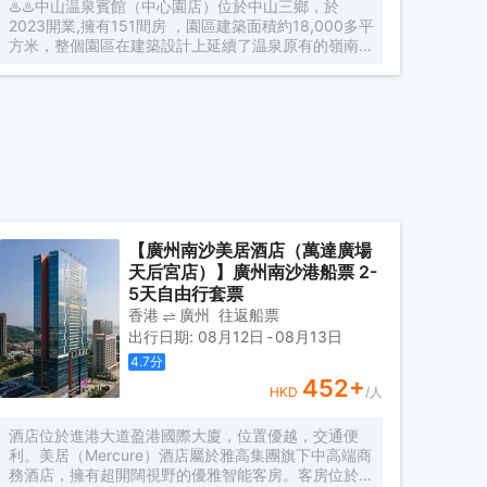
♨️♨️中山温泉賓館（中心園店）位於中山三鄉，於
2023開業,擁有151間房 ，園區建築面積約18,000多平
方米，整個園區在建築設計上延續了温泉原有的嶺南風
情，古樹造景，尊重自然，傳承歷史 充分體現嶺南文
化的魅力，入住中山温泉賓館讓我深深的感受到心曠神
怡
【廣州南沙美居酒店（萬達廣場
天后宮店）】廣州南沙港船票 2-
5天自由行套票
香港
廣州
往返船票
出行日期
:
08月12日
-
08月13日
4.7
分
452
+
HKD
/人
酒店位於進港大道盈港國際大廈，位置優越，交通便
利。美居（Mercure）酒店屬於雅高集團旗下中高端商
務酒店，擁有超開闊視野的優雅智能客房。客房位於大