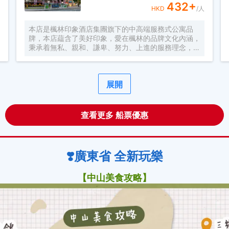
廳可使顧客體驗到本地及各國美食。酒店的喜來登健身
432
+
HKD
/人
中心旨在為賓客提供快速集中健身智能解決方案，讓他
們在最短的時間內達到較好的運動效果。在專業技巧和
本店是楓林印象酒店集團旗下的中高端服務式公寓品
先進器材的幫助下，賓客可根據自己的時間與住宿安排
牌，本店藴含了美好印象，愛在楓林的品牌文化內涵，
定製專屬健身日程。
秉承着無私、親和、謙卑、努力、上進的服務理念，真
誠為每一位顧客提供細緻周到的服務。 酒店是一家集
客房、餐飲、會議型於一體的豪華酒店，是南沙區按酒
店裝修建造。酒店座落在南沙區漾濱路珠江灣FA-3
展開
棟，擁有高檔客房，酒店南臨珠江，北臨大腳山，交通
極其便利。 酒店環境優美，格調高雅。客房舒適、豪
華，餐飲風味獨特，設施先進的商務中心隨時為您提供
周到、快捷的服務。是您商務、會議的理想之選。
查看更多 船票優惠
❣️廣東省 全新玩樂
【中山美食攻略】