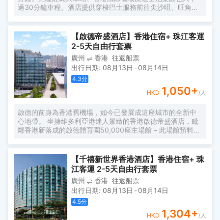
過30分鐘車程。酒店提供穿梭巴士服務前往尖沙咀、旺角
區、機場快線青衣站和香港西九龍站。 香港悅來酒店區內大
型商場林立，令荃灣誠如一個購物天堂。價格比港島及九龍
同類酒店更具性價比。酒店擁有各類客房，為客人帶來無限
【啟德帝盛酒店】香港住宿+ 珠江客運
的舒適和方便。
2-5天自由行套票
廣州
香港
往返船票
出行日期
:
08月13日
-
08月14日
4.3
分
1,050
+
HKD
/人
啟德的前身為香港舊機場，如今已發展成這座城市的全新中
心地帶。 坐擁維多利亞港迷人景緻的香港啟德帝盛酒店，毗
鄰香港新落成的啟德體育園50,000座主場館 – 此場館預料為
未來主要體育賽事和演唱會場地。從機場前往酒店只需約35
分鐘車程。 全新373客房的啟德帝盛酒店提供相連套房及兩
間配有私人露台的豪華套房，更有獨享10米長私人露天泳池
【千禧新世界香港酒店】香港住宿+ 珠
的海景總統泳池套房，滿足休閒旅客、長期商務旅客及不同
江客運 2-5天自由行套票
類型的旅客需求。酒店設施包括空中酒吧、西班牙川菜全日
廣州
香港
往返船票
餐廳 Siete Ocho（七滋八味）、露天無邊際泳池、100平方
出行日期
:
08月13日
-
08月14日
米健身中心，及雙層挑高的豪華宴會廳。 房間景觀即使在同
一房型內，也可能因房間位置而有所不同；圖片僅供參考。
4.5
分
1,304
+
HKD
/人