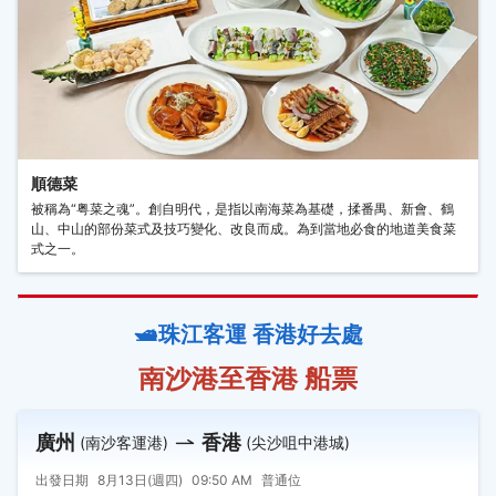
順德菜
被稱為“粤菜之魂”。創自明代，是指以南海菜為基礎，揉番禺、新會、鶴
山、中山的部份菜式及技巧變化、改良而成。為到當地必食的地道美食菜
式之一。
🛥️珠江客運 香港好去處
南沙港至香港 船票
廣州
香港
(南沙客運港)
(尖沙咀中港城)
出發日期
8月13日(週四)
09:50 AM
普通位