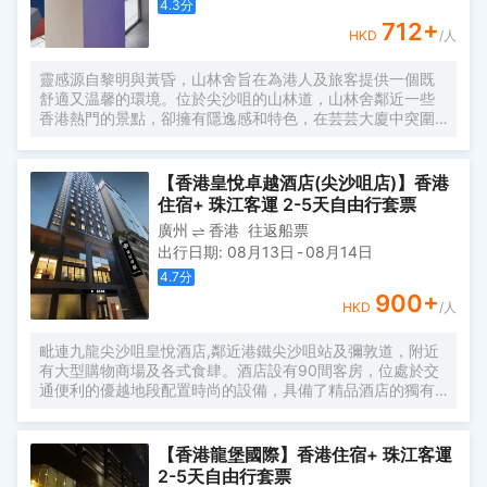
4.3
分
712
+
HKD
/人
靈感源自黎明與黃昏，山林舍旨在為港人及旅客提供一個既
舒適又温馨的環境。位於尖沙咀的山林道，山林舍鄰近一些
香港熱門的景點，卻擁有隱逸感和特色，在芸芸大廈中突圍
而出。 酒店以深淺色調的對比，以及在不同房間的球形設計
元素，使我們遠離了香港的喧囂，真正地放鬆自己。別緻的
內置傢俱和用色增加了旅客的度假氛圍，併為尋求安逸寧靜
【香港皇悅卓越酒店(尖沙咀店)】香港
的港人照亮了平淡的日常。 通過使用我們高效的自助入住和
住宿+ 珠江客運 2-5天自由行套票
退房辦理系統，客房清潔和前台服務，山林舍保證將客人的
廣州
香港
往返船票
舒適，衞生和私隱度放在第一位。
出行日期
:
08月13日
-
08月14日
4.7
分
900
+
HKD
/人
毗連九龍尖沙咀皇悅酒店,鄰近港鐵尖沙咀站及彌敦道，附近
有大型購物商場及各式食肆。酒店設有90間客房，位處於交
通便利的優越地段配置時尚的設備，具備了精品酒店的獨有
魅力。專業友善的酒店團隊讓住客咫尺間盡享舒適閒致及超
值的酒店住宿服務，令旅途更寫意自在。
【香港龍堡國際】香港住宿+ 珠江客運
2-5天自由行套票