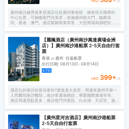
HKD
/人
廣州南沙越秀喜來登酒店位於廣州東南部，擁有得天獨厚的
中心位置，可俯瞰蕉門河美景，坐擁廣州南大門，毗鄰深
圳、香港、澳門。酒店緊鄰商業零售、大型商場和酒吧街，
數步之外便是地鐵4號線金洲站。 作為廣州南沙區一家國際
品牌酒店，賓客可以在酒店一如既往的體驗到喜來登品牌的
舒適和服務。酒店交通便利，在這裏，您能夠輕鬆外出，探
【麗楓酒店（廣州南沙萬達廣場金洲
索這座城市每一處不容錯過的地方。酒店距離著名景點南沙
店）】廣州南沙港船票 2-5天自由行套
天后宮，南沙水鳥世界，南沙濕地公園，十九湧海鮮水產市
票
場等約30分鐘車程。 酒店設有豐富的兒童設施，商務出行、
香港
廣州
往返船票
休閒出行皆宜。酒店客房共計兩百餘間，客房均配備特別為
出行日期
:
08月13日
-
08月14日
喜來登品牌定製使用的喜來登特色睡床，55英寸超大純平電
視，高速上網及獨立的浴缸和淋浴間。 酒店三個餐廳可使顧
4.7
分
客體驗到本地及各國美食。酒店的喜來登健身中心旨在為賓
399
+
HKD
/人
客提供快速集中健身智能解決方案，讓他們在最短的時間內
達到較好的運動效果。在專業技巧和先進器材的幫助下，賓
客可根據自己的時間與住宿安排定製專屬健身日程。
酒店位於南沙街富佳東街1號進港大道旁，周邊有廣州市第一
人民醫院南沙醫院，南沙客運港碼頭，華匯國際廣場等等。
酒店周邊景點眾多，南沙焦門河景區、白水湖、天后宮、遊
艇會、黃山魯森林公園、南沙湖鳳凰公園等等。距離琶洲駕
車40分鐘。酒店距離金洲地鐵站5分鐘車程，讓您的出行變
得簡單。 全部配備大尺寸床型，雙床1.35m×2m，大床
【廣州星河吉酒店】廣州南沙港船票
1.8m×2m，定製慕思床墊，完美承託你的身體，給你一整夜
2-5天自由行套票
舒適睡眠；房間配備3.0智能化控制系統、電動窗簾，花灑音