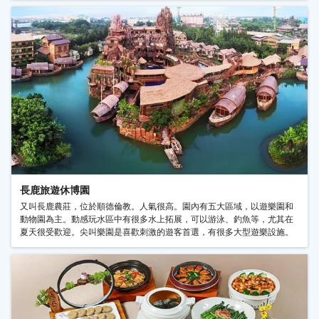
長鹿旅遊休博園
又叫長鹿農莊，位於順德倫教。人氣很高。園內有五大區域，以遊樂園和
動物園為主。動感玩水區中有很多水上拓展，可以游泳、釣魚等，尤其在
夏天很受歡迎。尖叫樂園是喜歡刺激的遊客首選，有很多大型遊樂設施。