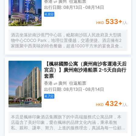
香港
廣州
往返船票
樂，超大屏幕液晶數字電視、特質香氛洗護用品、無線wifi暢
出行日期
:
08月13日
-
08月14日
遊；為您營造舒適温暖而趣味好玩的體驗空間。 同時，設有
商務會議室、早餐廳、健身房、棋牌室及停車場。個性化的
4.8
分
服務理念及專業的管理團隊，為商旅賓客提供優質、高效的
533
+
HKD
/人
服務，是您商旅、洽談、會友的好去處。
酒店坐落於南沙蕉門中心區，毗鄰南沙區人民政府及大型購
物中心COCO Park，地理位置優越，交通便捷。酒店擁有2
家匯聚中西美味的特色餐廳，超過1000平方米的宴會及會議
空間，包括一個800平方米的無柱大宴會廳及2個多功能會議
廳。酒店將致力為賓客提供旅居南沙“星”體驗。
【楓林國際公寓（廣州南沙客運港天后
宮店）】廣州南沙港船票 2-5天自由行
套票
香港
廣州
往返船票
出行日期
:
08月13日
-
08月14日
4.7
分
432
+
HKD
/人
本店是楓林印象酒店集團旗下的中高端服務式公寓品牌，本
店藴含了美好印象，愛在楓林的品牌文化內涵，秉承着無
私、親和、謙卑、努力、上進的服務理念，真誠為每一位顧
客提供細緻周到的服務。 酒店是一家集客房、餐飲、會議型