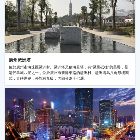
廣州琶洲塔
位於廣州市海珠區琶洲村。琶洲塔又稱海鰲塔，有“琶州砥柱”的美譽，是
清代羊城八景之一，位於廣州市新港東路的琶洲村。琶洲塔為八角形樓閣
式，青磚砌築，外觀有九級，內部分為十七層。