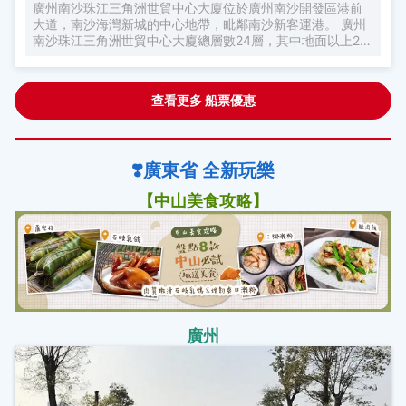
廣州南沙珠江三角洲世貿中心大廈位於廣州南沙開發區港前
大道，南沙海灣新城的中心地帶，毗鄰南沙新客運港。 廣州
南沙珠江三角洲世貿中心大廈總層數24層，其中地面以上22
層，樓高87.71米，總建築面積32642平方米。 大廈以酒店式
服務公寓為主，停車場、展覽廳、會議區域、商務中心、咖
啡廳、泳池、休閒等各類設施齊全；二十一、二層是觀景餐
查看更多 船票優惠
廳，能容納近二百人把酒言歡。 廣州南沙珠江三角洲世貿中
心大廈採用開放式設計，引入大量天然空氣，公寓樓層每層
均有空中花園，採用立體式的綠化佈局。公寓內設計簡約、
高效、現代，先進的網絡支持使無線寬頻覆蓋所有的公共區
❣️廣東省 全新玩樂
域，實現智能化管理，讓您在這裏體驗家一般的便捷，家一
般的温馨。
【中山美食攻略】
廣州