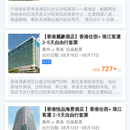
千禧新世界香港酒店位於尖沙咀東部——麼地道，毗鄰聞名
的維多利亞港旁及尖沙咀東部的商業中心，交通四通八達，
無論購物、餐飲及娛樂設施均近在咫尺。 酒店步行 5 分鐘即
可到達紅磡及尖東港鐵站，前往本港體育及娛樂場館 — 啟德
體育園（紅磡站出只需3站）和其他旅遊熱點均十分便利。
另外，酒店與高速鐵路香港西九龍站只是數分鐘車程之距，
【香港麗豪酒店】香港住宿+ 珠江客運
往來內地各大城市實屬方便。 酒店客房設計以瑰麗高雅為
2-5天自由行套票
主，並提供現代化設備讓賓客盡享舒適奢華，落地取景器盡
廣州
香港
往返船票
覽城市或維港美景。 入住行政樓層客房及套房之客人可享聚
出行日期
:
08月16日
-
08月17日
賢薈禮遇，全天候使用聚賢薈行政酒廊的設備及服務：Café
East自助早餐; 不絕供應的輕怡美點包括早上的烘焙包點、中
4.1
分
午的簡約三文治、精緻茶點及傍晚佐酒小吃、以及全日供應
727
+
HKD
/人
咖啡、茗茶、果汁及汽水; 傍晚雞尾酒時段無限暢飲手工雞尾
酒及無酒精特飲，還有品酒師推薦的各款葡萄佳釀及汽泡酒;
香港麗豪酒店位處沙田城門河畔，鄰近多個旅遊景點，包括
免費享用迷你酒吧內的非酒精飲品。 頂樓的24小時健身中心
新城市廣場、沙田馬場、車公廟、香港文化博物館等地。自
及露天泳池是賓客一展身心的好去處，讓您盡享城市中的悠
酒店可步行前往沙田新城市廣場購物熱點；鄰近交通樞紐，
閒寧靜。
前往九龍尖沙咀的娛樂、購物及商業中心均十分方便。 香港
麗豪酒店擁有1,147間客房及套房，環境清幽；並提供體貼窩
心的住宿服務，讓觀光及商務旅客如置身家中，倍感舒適。
【香港悅品海景酒店 】香港住宿+ 珠江
客運 2-5天自由行套票
廣州
香港
往返船票
出行日期
:
08月13日
-
08月14日