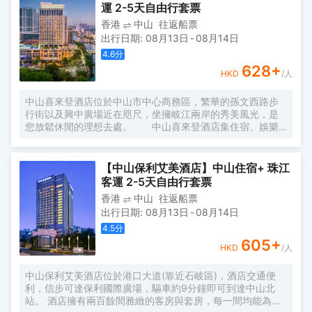
汀健康活力元素完美融合。
運 2-5天自由行套票
香港
中山
往返船票
出行日期
:
08月13日
-
08月14日
4.6
分
628
+
HKD
/人
中山喜來登酒店位於中山市中心商務區，繁華的孫文西路步
行街以及興中廣場近在咫尺，坐擁岐江兩岸的秀美風光，是
您放鬆休閒的理想去處。 中山喜來登酒店集住宿、娛樂
設施和零售商店於一體，設有各類舒適客房，客房內配有整
潔的床褥、舒適的羽絨被、柔軟的枕頭-喜來登酒店獨有的甜
夢之床將為你帶來超凡的睡眠體驗。所有客房配有高速無線
【中山保利艾美酒店】中山住宿+ 珠江
上網、當地和國外精選電視頻道及24小時客房服務，將確保
客運 2-5天自由行套票
您獲得舒適便利的住宿體驗。
香港
中山
往返船票
出行日期
:
08月13日
-
08月14日
4.5
分
605
+
HKD
/人
中山保利艾美酒店位於港口大道(靠近石岐區)，酒店交通便
利，信步可達保利國際廣場，驅車約9分鐘即可到達中山北
站。 酒店擁有兩百餘間雅緻的客房與套房，每一間均能為您