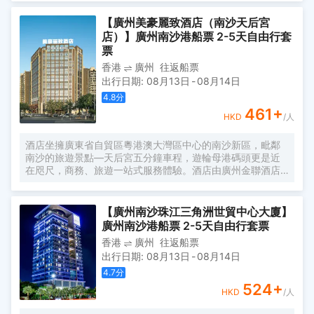
於一體的豪華酒店，是南沙區按酒店裝修建造。酒店座落在
南沙區漾濱路珠江灣FA-3棟，擁有高檔客房，酒店南臨珠
【廣州美豪麗致酒店（南沙天后宮
江，北臨大腳山，交通極其便利。 酒店環境優美，格調高
店）】廣州南沙港船票 2-5天自由行套
雅。客房舒適、豪華，餐飲風味獨特，設施先進的商務中心
票
隨時為您提供周到、快捷的服務。是您商務、會議的理想之
香港
廣州
往返船票
選。
出行日期
:
08月13日
-
08月14日
4.8
分
461
+
HKD
/人
酒店坐擁廣東省自貿區粵港澳大灣區中心的南沙新區，毗鄰
南沙的旅遊景點—天后宮五分鐘車程，遊輪母港碼頭更是近
在咫尺，商務、旅遊一站式服務體驗。酒店由廣州金聯酒店
管理有限公司全資控股，並攜手美豪酒管集團對酒店進行專
業、成熟、高效完善的管理。 酒店輕奢的裝修，舒適温馨的
客房環境，都將為您提供非同一般的體驗。酒店擁有多種裝
【廣州南沙珠江三角洲世貿中心大廈】
修風格的豪華客房，配套的健身房、會議室，洗衣房等設施
廣州南沙港船票 2-5天自由行套票
能全方位滿足您商務、休閒、旅遊、度假的需求。酒店二樓
香港
廣州
往返船票
的自助餐廳，氛圍素雅，讓您遠離喧囂的同時，還可盡情享
出行日期
:
08月13日
-
08月14日
受江海交匯之處的獨特美食。無論您是商旅洽談還是休閒度
假，酒店都將竭力為您打造旅途中完美的休憩之所，帶給您
4.7
分
舒適、愜意的入住體驗。
524
+
HKD
/人