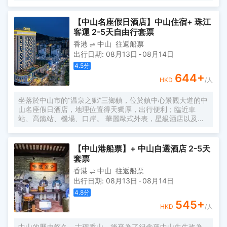
提供別緻舒適的生活空間。
【中山名座假日酒店】中山住宿+ 珠江
客運 2-5天自由行套票
香港
中山
往返船票
出行日期
:
08月13日
-
08月14日
4.5
分
644
+
HKD
/人
坐落於中山市的“温泉之鄉”三鄉鎮，位於鎮中心景觀大道的中
山名座假日酒店，地理位置得天獨厚，出行便利；臨近車
站、高鐵站、機場、口岸。 華麗歐式外表，星級酒店以及星
級標準服務，擁有500餘間客房、整片地下停車場、尊貴享
受禮遇、高級轎車接送服務、免費洗衣服務、會議宴會熱門
選擇地；還有中西餐廳、優雅咖啡廳/酒吧、KTV、足浴、棋
【中山港船票】+ 中山自選酒店 2-5天
牌、健身房、室外泳池、兒童樂園、電影院、商務會議室的
套票
大型酒店；無論是規模、檔次還是設施都達到了國際化水平
香港
中山
往返船票
的人氣豪華酒店，出遊必選。
出行日期
:
08月13日
-
08月14日
4.8
分
545
+
HKD
/人
中山的歷史悠久，古稱香山，後來為了紀念孫中山先生改為