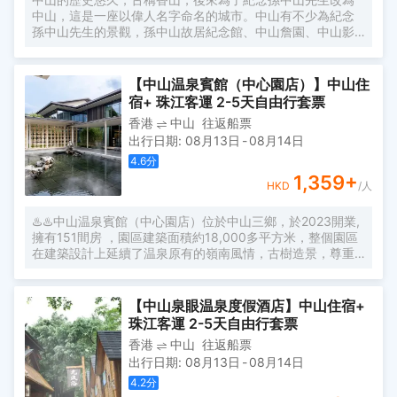
中山，這是一座以偉人名字命名的城市。中山有不少為紀念
孫中山先生的景觀，孫中山故居紀念館、中山詹園、中山影
視城等，也有孫文老街、小欖鎮等古色古香的建築，很適合
攝影愛好者前往拍照。中山南郊的長江水世界是親子遊的好
地方，著各種水上遊樂設施和水療項目，感受清涼。情侶們
【中山温泉賓館（中心園店）】中山住
則可以前往幻彩摩天輪，和心愛的人在輪頂欣賞中山的無敵
宿+ 珠江客運 2-5天自由行套票
夜景。 作為孫中山的故鄉，這裡有很多紀念孫中山先生的景
香港
中山
往返船票
觀，孫中山故居、中山城、岐江公園等都可以找到孫中山的
出行日期
:
08月13日
-
08月14日
遺跡。同時這裡也充滿山清水秀的田園風光，古樸幽靜的中
山詹園，可以眺望城市全景的紫馬嶺公園，擁有美麗海景田
4.6
分
園風光的崖口村，可以一覽秀麗的南粵風光。
1,359
+
HKD
/人
♨️♨️中山温泉賓館（中心園店）位於中山三鄉，於2023開業,
擁有151間房 ，園區建築面積約18,000多平方米，整個園區
在建築設計上延續了温泉原有的嶺南風情，古樹造景，尊重
自然，傳承歷史 充分體現嶺南文化的魅力，入住中山温泉賓
館讓我深深的感受到心曠神怡
【中山泉眼温泉度假酒店】中山住宿+
珠江客運 2-5天自由行套票
香港
中山
往返船票
出行日期
:
08月13日
-
08月14日
4.2
分