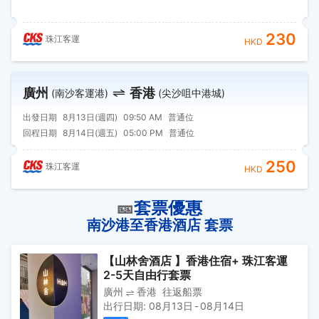
230
珠江客運
HKD
廣州
香港
(南沙客運港)
(尖沙咀中港城)
出發日期
8月13日(週四)
09:50 AM
普通位
回程日期
8月14日(週五)
05:00 PM
普通位
250
珠江客運
HKD
🎫
套票優惠
南沙港至香港酒店 套票
【山林舍酒店 】香港住宿+ 珠江客運
2-5天自由行套票
廣州
香港
往返船票
出行日期
:
08月13日
-
08月14日