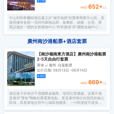
4.7
分
652
+
HKD
/人
中山利和希爾頓酒店矗立於“城市地標”的繁華商業中心區，直
接與擁有各類一流時尚購物品牌，集餐飲、娛樂、住宿、商
業設施於一體的全新購物中心“利和廣場”與“國際金融中心”相
連。
廣州南沙港船票+酒店套票
【南沙嶺南東方酒店】廣州南沙港船票
2-5天自由行套票
香港
廣州
往返船票
出行日期
:
08月13日
-
08月14日
4.8
分
669
+
HKD
/人
酒店落子於南沙千億國際金融島，地理位置優越，這裏不僅
是廣州“雙核”戰略的重要聚焦點，更是廣州南沙自貿區的核心
區域，其發展地位與中心城區相媲美。一小時便捷可達深
圳、香港、澳門等國內主要城市。 酒店的設計匠心獨運，融
入中式古典美學。飄檐承襲古典起翹之韻，整體造型俯瞰如