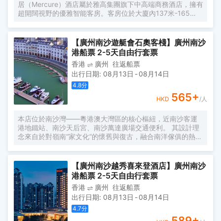
居（Mercure）酒店屬於雅高集團旗下中高端商務酒店，擁有
超開闊視野的優雅智能客房。客房位於大廈內137米-165
米，南沙郵輪母港、虎門大橋、遊艇會、高爾夫球場盡收眼
底。由國際著名設計師周光明先生傾力打造的莫蘭迪色系風
格客房，簡約唯美又精緻典雅，是商務人士出差首善之選。
【廣州南沙遊艇會石奧客棧】廣州南沙
酒店客房內配有恒温恒壓淋浴、全交換新風系統，高級自動
港船票 2-5天自由行套票
智能馬桶及科勒浴缸，AI客控系統給您帶來全新的入住體
香港
廣州
往返船票
驗。酒店全體工作人員攜人工智能機器人小美在“Make A
出行日期
:
08月13日
-
08月14日
Day A Better Day”的理念下靜候您的光臨。
4.8
分
565
+
HKD
/人
本店位於南沙灣——粵港澳大灣區的核心樞紐，近南沙客運
港地鐵站、南沙天后宮、南沙萬達廣場交通便利。 其設計理
念來自於對嶺南“家文化”的懷舊與復古，融合南洋傢俱的熱情
奔放精髓，是一家現代海上絲綢之路上讓各路賓客品味嶺南
與南洋風情的輕鬆茶室精品酒店，在經典家居與裝潢中重逢
嶺南文化的歸屬感。 客棧共五層，一層為大堂及茶室，二至
【廣州南沙越秀喜來登酒店】廣州南沙
五層為客房，寬敞、舒適、風格各異的客房眾多；供賓客休
港船票 2-5天自由行套票
閒暢談的石奧茶室，主要提供早餐、茶點、飲品、簡餐等服
香港
廣州
往返船票
務；同時亦與中國大陸獲得“五金錨”獎的南沙遊艇會提供宴
出行日期
:
08月13日
-
08月14日
會/婚宴/會議、中西式餐飲、遊艇觀光/租賃、帆船租賃/體
驗、遊艇帆船駕證考取等不同種服務功能，打造出一種特色
4.7
分
的休閒度假空間。
589
+