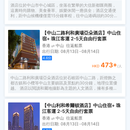
酒店位於中山市中心城區，坐落在繁華的大信新都匯商圈，
這裏時尚購物、美食薈萃、娛樂休閒一應俱全；酒店交通便
利，距中山候機樓僅需15分鐘車程，往中山港碼頭約30分鐘
車程，城軌北站更是近在咫尺。酒店設計風格簡約、新穎、
時尚，114間雅緻客房均採用優質床品和品牌潔具，温馨典
雅，明亮潔淨，置身其間，舒適愜意的氛圍帶您走進寧靜甜
【中山二路利和廣場亞朵酒店】中山住
美的夢鄉；更有精心設計的“童趣親子房”，趣味小帳篷、卡通
宿+ 珠江客運 2-5天自由行套票
玩具、精緻兒童用品...為孩子們的旅途再添驚喜！
香港
中山
往返船票
出行日期
:
08月13日
-
08月14日
4.6
分
473
+
HKD
/人
中山二路利和廣場亞朵酒店位於石岐區中山二路，距燈飾之
都古鎮和小欖等中山主要鎮區及景點約30分鐘，地理位置優
越。 酒店以閲讀和屬地攝影為主題的人文酒店，擁有多種温
馨舒適的客房，房內配有普蘭特系列定製床墊、中央空調、
全套高端阿芙精油系列洗浴用品、100M高速光纖、wifi等設
施。
【中山利和希爾頓酒店】中山住宿+ 珠
江客運 2-5天自由行套票
香港
中山
往返船票
出行日期
:
08月13日
-
08月14日