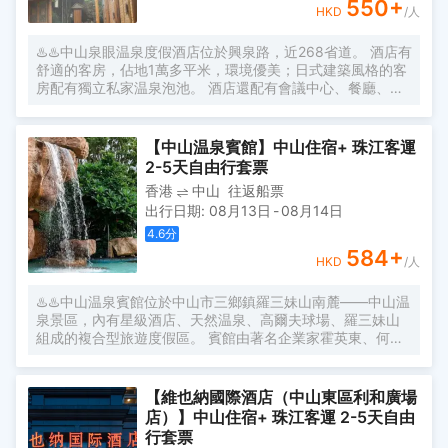
550
+
HKD
/人
♨️♨️中山泉眼温泉度假酒店位於興泉路，近268省道。 酒店有
舒適的客房，佔地1萬多平米，環境優美；日式建築風格的客
房配有獨立私家温泉泡池。 酒店還配有會議中心、餐廳、多
功能廳、露天温泉區（含的網吧、書吧、足球吧、乒乓球
等）。 温泉區設有匯聚各類風格的温泉浴池50餘個，其中主
水區有泉眼神湯泉中泉大浴池一個，各種特色小池有魚療
【中山温泉賓館】中山住宿+ 珠江客運
池、熱石板浴等，還有中藥谷的陳皮池、木爪池、檸檬池。
2-5天自由行套票
更有設計新穎的温泉瀑布、果味幹蒸、中藥浴濕蒸、自生汗
香港
中山
往返船票
蒸沐浴，充滿神祕色彩的溶洞泉，人體皮膚可直接吸收各種
出行日期
:
08月13日
-
08月14日
微量元素。 處於鬧中取靜的觀景亭，俯瞰温泉的一景一致，
伴有古典樂器的演奏，讓舒適感在這裏得到昇華。
4.6
分
584
+
HKD
/人
♨️♨️中山温泉賓館位於中山市三鄉鎮羅三妹山南麓——中山温
泉景區，內有星級酒店、天然温泉、高爾夫球場、羅三妹山
組成的複合型旅遊度假區。 賓館由著名企業家霍英東、何鴻
燊先生等人投資興建，嶺南派建築大師莫伯治先生設計，由
多個各具特色的庭院式園區組成，有翠亨園、中餐廳、國際
會議中心、温泉園等特色園區。 景區擁有的天然温泉是“中國
【維也納國際酒店（中山東區利和廣場
十大温泉”之一，素有“嶺南名湯”的美稱。泉眼温度高達93
店）】中山住宿+ 珠江客運 2-5天自由
度，帶着家人浸浴，可調節身體機能、促進血液循環和新陳
行套票
代謝。 景區內的36洞高爾夫球會是中國內地一家高爾夫球