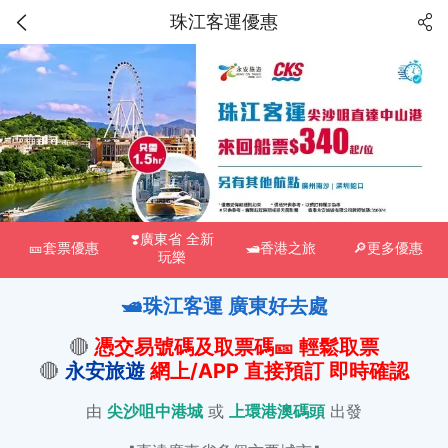
珠江客運優惠
❣️廣東省 全新
🎫套票優惠
🛥️香港之旅
🔎更多優惠
玩樂
🛥️珠江客運 廣東好去處
🔴
憑交易號碼及取票碼
🎫
輕鬆取票
🔴
永安旅遊
網
上/APP 直接預訂 即時確認
由
尖沙咀中港城
或
上環港澳碼頭
出發