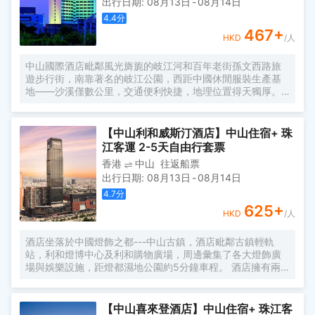
出行日期
:
08月13日
-
08月14日
提供一個自在、放鬆、休憩、充電、會友的居停空間。同時
自然、靜謐、温暖、樸實的入住體驗與您隨行，是您商務及
4.4
分
旅遊出行的上佳選擇。
467
+
HKD
/人
中山國際酒店毗鄰風光旖旎的岐江河和百年老街孫文西路旅
遊步行街，南靠著名的岐江公園，西距中國休閒服裝生產基
地——沙溪僅數公里，交通便利快捷，地理位置得天獨厚。
中山國際酒店擁有精心設計的各式客房和豪華套間，房間均
配備了光纖專線接口，並在全店範圍內實現了免登陸wifi連接
到互聯網，讓閣下商務活動和精彩旅途更加便利紛呈。享
【中山利和威斯汀酒店】中山住宿+ 珠
有“國家特級酒家”和“中華餐飲名店”稱號的中西餐廳，分別經
江客運 2-5天自由行套票
營粵菜、淮揚菜、川菜、以及西餐、日本料理等；位於四樓
香港
中山
往返船票
的“鳴翠園”是市內少有的具有蘇州景觀特色的園林式餐廳；
出行日期
:
08月13日
-
08月14日
中山國際酒店會議設施完備，國際會議廳配有同聲傳譯系
統；各類中、小型會議室是舉辦會議、新聞發佈會、演講、
4.7
分
表演、展覽的場所。康樂服務設施一應俱全。酒店的客運服
625
+
HKD
/人
務快捷安全，各類豪華客車直通香港、澳門和省內等城市；
並配有票務服務、委託代辦、專車接載住客等人性化的服
酒店坐落於中國燈飾之都---中山古鎮，酒店毗鄰古鎮輕軌
務。 中山國際酒店從開業至今，先後接待了加拿大夏博諾議
站，利和燈博中心及利和購物廣場，周邊彙集了各大燈飾廣
長、新加坡黃金輝總統等國際組織官員及數十位中外國家政
場與娛樂設施，距燈都濕地公園約5分鐘車程。 酒店擁有兩
要和知名人士。酒店先後評為“國家旅遊行業高質量等級單
百餘間客房及二十餘間套房，有別於其他商務酒店，中山利
位”、“全國旅遊優質服務先進單位”、“全國星級飯店五十
和威斯汀酒店為賓客打造一個舒適放鬆的居所，幫助他們喚
佳”、“首屆商務人士最喜愛的中國百家商務/度假酒店”……專
醒自我並釋放旅行的倦意。酒店設計風格將燈都特色與威斯
業的服務，備受肯定！
【中山喜來登酒店】中山住宿+ 珠江客