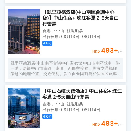
計，飽覽孫中山故鄉的迷人景緻，處處滲透宮廷式貴族氣
息，讓賓客體驗城中獨有的古堡、宮廷式服務。
【凱里亞德酒店(中山南區會議中心
店)】中山住宿+ 珠江客運 2-5天自由
行套票
香港
中山
往返船票
出行日期
:
08月13日
-
08月14日
4.8
分
493
+
HKD
/人
凱里亞德酒店(中山南區會議中心店)位於中山市南區城南一路
一號，居於中山市南區、東區、西區交接處。具有交通樞紐
優越的地理位置。交通便利。旨在向全國商務和休閒的旅客
打造充滿活力、浪漫主義的精彩體驗。 近高檔酒樓、豪華
KTV、沐足、健身房、石岐大信新都匯、悅盈食街、親子王
國約五分鐘車程，距離孫中山步行街、孫中山紀念公園、興
【中山石岐大信酒店】中山住宿+ 珠江
中廣場幻彩摩天輪約3公里，配備露天、地下停車場也為您的
客運 2-5天自由行套票
出行方便提供保障。
香港
中山
往返船票
出行日期
:
08月13日
-
08月14日
4.6
分
483
+
HKD
/人