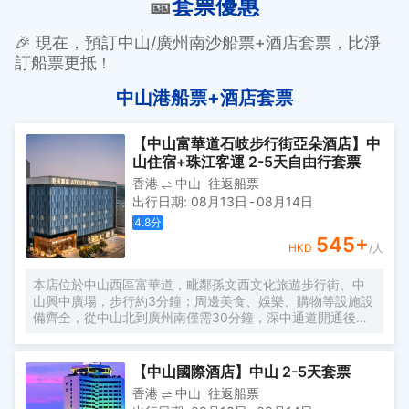
🎫
套票優惠
🎉 現在，預訂中山/廣州南沙船票+酒店套票，比淨
訂船票更抵
！
中山港船票+酒店套票
【中山富華道石岐步行街亞朵酒店】中
山住宿+珠江客運 2-5天自由行套票
香港
中山
往返船票
出行日期
:
08月13日
-
08月14日
4.8
分
545
+
HKD
/人
本店位於中山西區富華道，毗鄰孫文西文化旅遊步行街、中
山興中廣場，步行約3分鐘；周邊美食、娛樂、購物等設施設
備齊全，從中山北到廣州南僅需30分鐘，深中通道開通後，
中山至深圳寶安機場僅30分鐘；酒店以閲讀和屬地攝影為主
題的人文酒店，擁有多種温馨舒適的客房，房內配有普蘭特
系列定製床墊、中央空調、全套高端阿芙精油系列洗浴用
【中山國際酒店】中山 2-5天套票
品、高速光纖、wifi等設施，酒店設有餐廳、健身房、多功能
香港
中山
往返船票
會議廳、洗熨烘乾自助洗衣房及寬敞的閲讀會友書吧，為您