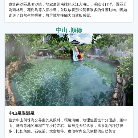
位於南沙區萬頃沙鎮，地處廣州南端的珠江入海口，瀕臨伶仃洋。景區分
為雨林島、花樹島等六個小島，並以放養形式飼養眾多的保護動物。猶如
走進了自然生態叢林，無屏障地接觸大自然般感覺。
中山 . 順德
中山泉眼温泉
位於中山與珠海交界處的泉眼村，環境清幽，地理位置也十分優越，距中
山、珠海等地的車程在半小時左右。這裡是天然溫泉，溫泉池的種類很
多，比如魚療、石板浴、太空艙等。度假村內全天候提供自助美食