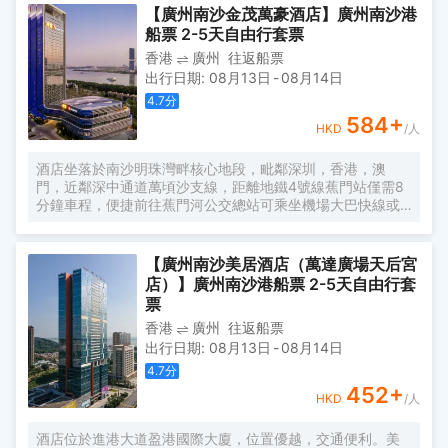
字母“A”，既展中國氣派，又含西式願景——Amazing（令人
【廣州南沙金茂萬豪酒店】廣州南沙港
驚歎），Astonishing（令人震撼），隱含着酒店將成為南沙
船票 2-5天自由行套票
乃至全球矚目的中式美學新地標的美好期許。 酒店作為南沙
香港
廣州
往返船票
國際會展中心綜合體重要組成部分，以“木棉花開，鴻翔海
出行日期
:
08月13日
-
08月14日
絲”之設計理念，以大灣區金融新地標之姿態，締造南沙“立足
灣區、協同港澳、面向世界”的實踐範本。
4.7
分
584
+
HKD
/人
酒店坐落於南沙明珠灣畔核心地段，毗鄰深圳，香港，澳
門，近鄰深中通道萬頃沙支線，距離地鐵4號線蕉門站僅需8
分鐘車程，便捷前往蕉門河公交總站可乘坐機場大巴快線或
深中跨市公交等，快速連接大灣區核心商圈，距離深圳國際
寶安機場僅需50分鐘車程。店內提供小馬智行無人駕駛體驗
券，可輕鬆前往南沙天后宮、南沙濕地公園、廣汽科技館及
【廣州南沙美居酒店（萬達廣場天后宮
環宇城購物中心等。 酒店共有261間以海洋為設計靈感的客
店）】廣州南沙港船票 2-5天自由行套
房及套房，詮釋現代經典與優雅，滿足休閒賓客對在地文化
票
的探索與體驗。配備粵式風味的林苑中餐廳、中西結合的漁
香港
廣州
往返船票
人碼頭全日餐廳以及”雙重身份”的薄荷酒吧，體驗創新融合的
出行日期
:
08月13日
-
08月14日
珍饈美饌。酒店擁有馬丁叔叔的農場，小朋友們可盡情與小
動物們互動亦或參與馬丁叔叔課堂，共度愉快的親子時光。
4.7
分
同時，酒店擁有1,600平方米的宴會及會議場地以及寬敞的戶
452
+
HKD
/人
外草坪，可滿足不同的會議及宴會需求，無論商務出行亦或
休閒旅遊期待與您共赴南沙，遇見另一種可能。
酒店位於進港大道盈港國際大廈，位置優越，交通便利。美