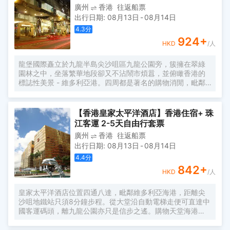
廣州
香港
往返船票
出行日期
:
08月13日
-
08月14日
4.3
分
924
+
HKD
/人
龍堡國際矗立於九龍半島尖沙咀區九龍公園旁，簇擁在翠綠
園林之中，坐落繁華地段卻又不沾鬧市煩囂，並俯瞰香港的
標誌性美景 - 維多利亞港。四周都是著名的購物消閒，毗鄰
栢麗購物大道、海港城等；名聞遐邇的旅遊熱點如玉器巿場
和廟街夜市亦近在咫尺；而且交通網絡四通八達，不論是休
閒觀光或洽談商務，都盡享地利。最鄰近的機場快線九龍站
【香港皇家太平洋酒店】香港住宿+ 珠
只距離龍堡國際五分鐘車程，前往香港國際機場需時大約三
江客運 2-5天自由行套票
十五分鐘車程。
廣州
香港
往返船票
出行日期
:
08月13日
-
08月14日
4.4
分
842
+
HKD
/人
皇家太平洋酒店位置四通八達，毗鄰維多利亞海港，距離尖
沙咀地鐵站只須8分鐘步程。從大堂沿自動電梯走便可直達中
國客運碼頭，離九龍公園亦只是信步之遙。購物天堂海港
城、西九龍文化區內的M+博物館、香港故宮博物館及戲曲中
心、高鐵車站及象徵香港的天星小輪全都近在咫尺。從皇家