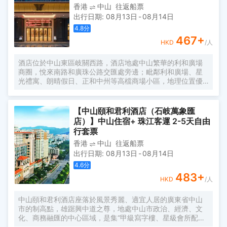
香港
中山
往返船票
會，由兩位舉世聞名的職業球手阿諾龐瑪(Arnold Palmer)和
出行日期
:
08月13日
-
08月14日
積尼告斯(Jack Nicklaus)悉心設計。 景區的羅三妹山是一座
極富紀念意義的名山，景區不可複製的文化底藴和生態環
4.8
分
境，構成了“休閒商務兩相宜、山水湖景齊環繞”的旅遊大格
467
+
HKD
/人
局，是你和家人一同度假放鬆、休閒的世外桃源。
酒店位於中山東區岐關西路，酒店地處中山繁華的利和廣場
商圈，悅來南路和廣珠公路交匯處旁邊；毗鄰利和廣場、星
光禮寓、朗晴假日、正和中州等高檔商場小區，地理位置優
越；酒店周邊配套完善：美食有老地方茶餐廳，岐遇西餐
廳，東北菜，美食一條街；娛樂有靜心沐足、玉軒棋牌；著
名景點有孫中山故居、金鐘湖公園等；酒店周邊交通便利，
【中山頤和君利酒店（石岐萬象匯
廣珠公路從酒店門口貫穿而過，京珠、東線、西線高速出入
店）】中山住宿+ 珠江客運 2-5天自由
口約10分鐘車程，距離中山汽車總站約15分鐘車程；是您商
行套票
務，會展，旅遊，休閒購物，親朋好友接待的上佳選擇。
香港
中山
往返船票
出行日期
:
08月13日
-
08月14日
4.6
分
483
+
HKD
/人
中山頤和君利酒店座落於風景秀麗、適宜人居的廣東省中山
市的制高點，雄踞興中道之尊，地處中山市政治、經濟、文
化、商務融匯的中心區域，是集“甲級寫字樓、星級會所配
套”一體的綜合性現代商務酒店！酒店採用歐洲地中海城堡設