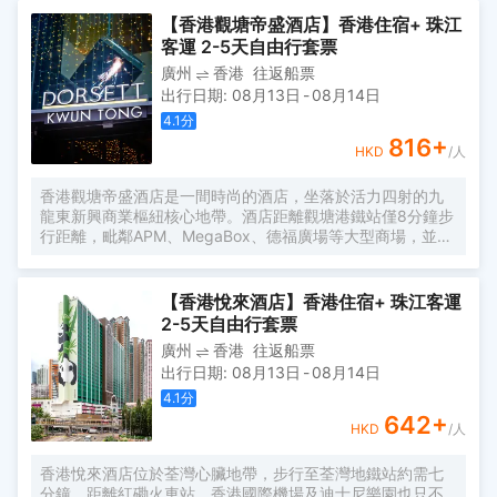
太平洋酒店出發乘坐港鐵只須20分鐘車程(柯士甸站至宋皇台
【香港觀塘帝盛酒店】香港住宿+ 珠江
共5個車站)便可到達啟德體育園，助您佔盡地利，輕鬆參與
客運 2-5天自由行套票
各項精彩體育盛事。
廣州
香港
往返船票
出行日期
:
08月13日
-
08月14日
4.1
分
816
+
HKD
/人
香港觀塘帝盛酒店是一間時尚的酒店，坐落於活力四射的九
龍東新興商業樞紐核心地帶。酒店距離觀塘港鐵站僅8分鐘步
行距離，毗鄰APM、MegaBox、德福廣場等大型商場，並鄰
近啟德體育園、啟德零售館和啟德郵輪碼頭及觀塘著名景點
觀塘海濱花園，地理位置優越，可達度高。 酒店擁有361間
時尚客房及套房，提供免費無線網路、24小時貼心禮賓服
【香港悅來酒店】香港住宿+ 珠江客運
務，並配備完善設施，為商務及休閒旅客打造舒適便捷的住
2-5天自由行套票
宿體驗。 無論是商務公幹還是悠閒度假，香港觀塘帝盛酒店
廣州
香港
往返船票
憑藉卓越服務與優越的地理位置，為旅客打造賓至如歸的住
出行日期
:
08月13日
-
08月14日
宿體驗，是探索香港的理想之選。
4.1
分
642
+
HKD
/人
香港悅來酒店位於荃灣心臟地帶，步行至荃灣地鐵站約需七
分鐘。距離紅磡火車站、香港國際機場及迪士尼樂園也只不