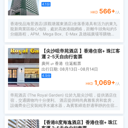
4.1
分
566
+
HKD
/人
香港悅品海景酒店(原觀塘麗東酒店)坐落香港具有活力的東九
龍新商業區核心地段，處於高效港鐵網絡，距離牛頭角站約5
分鐘路程，APM、Mega Box、E-Max 及德福廣場等購物中
心均在咫尺之遙，購物餐飲選擇多不勝數。 酒店地理位置優
越，坐落九龍灣國際展貿中心旁，臨近觀塘海濱長廊，住客
可從酒店高層飽覽維多利亞港的壯麗景色，以及遠眺香港
【尖沙咀帝苑酒店 】香港住宿+ 珠江客
島、啟德郵輪碼頭及鯉魚門的迷人夜景。 酒店樓高31層，提
運 2-5天自由行套票
供伍百餘間寬敞的現代時尚客房及套房，每間客房均配備高
廣州
香港
往返船票
速無線網絡及各種便利的客房設施。
出行日期
:
08月13日
-
08月14日
4.5
分
1,069
+
HKD
/人
帝苑酒店 (The Royal Garden) 位於九龍尖沙咀，提供酒店住
宿，交通購物均十分便利。 酒店提供時尚典雅客房和套房，
設備齊全已安裝純淨水濾水器，為賓客締造舒適寧靜的住宿
體驗。位於18-19樓天際樓層客房採用落地玻璃窗設計，可眺
望部分維多利亞港和香港天際線美景。 帝苑酒店共有七間餐
廳及酒吧，賓客可在多間榮獲獎項的餐廳品嚐美膳佳餚。25
【香港8度海逸酒店】香港住宿+ 珠江
米天際恆温水底音樂泳池以地中海式設計深得賓客喜愛。酒