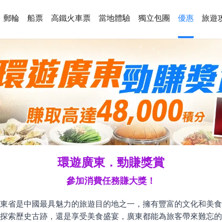
郵輪
船票
高鐵火車票
當地體驗
獨立包團
優惠
旅遊
環遊廣東．勁賺獎賞
參加消費任務賺大獎！
東省是中國最具魅力的旅遊目的地之一，擁有豐富的文化和美食
探索歷史古跡，還是享受美食盛宴，廣東都能為旅客帶來難忘的