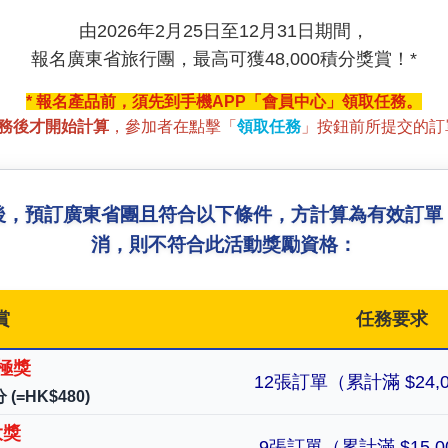
由2026年2月25日至12月31日期間，
報名廣東省旅行團，最高可獲48,000積分獎賞！*
* 報名產品前，須先到手機APP「會員中心」領取任務。
務後才開始計算
，參加者在點擊「
領取任務
」按鈕前所提交的訂
後，預訂廣東省團且符合以下條件，方計算為有效訂單
消，則不符合此活動獎勵資格：
賞
任務要求
終極獎
12張訂單（累計滿 $24,
 (=HK$480)
大獎
9張訂單（累計滿 $15,0