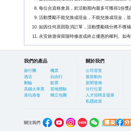
每位合資格會員，於活動期內最多可獲得1份獎
活動獎勵不能兌換成現金，不能兌換成現金，並
如因任何原因取消訂單，活動獎勵積分將不獲補
永安旅遊保留隨時修改或終止優惠的權利。如有
我們的產品
關於我們
旅行團
機票
公司背景
酒店
自由行
最新動向
郵輪
船票
新聞發佈
高鐵火車票
當地體驗
分行位置
港玩港食
獨立包團
人才招聘及發展
私隱政策
關注我們