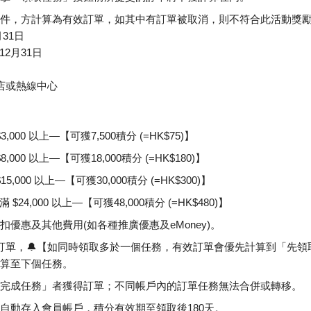
件，方計算為有效訂單，如其中有訂單被取消，則不符合此活動獎
31日
12月31日
店或熱線中心
000 以上—【可獲7,500積分 (=HK$75)】
000 以上—【可獲18,000積分 (=HK$180)】
,000 以上—【可獲30,000積分 (=HK$300)】
24,000 以上—【可獲48,000積分 (=HK$480)】
優惠及其他費用(如各種推廣優惠及eMoney)。
訂單，🔔【如同時領取多於一個任務，有效訂單會優先計算到「先
算至下個任務。
完成任務」者獲得訂單；不同帳戶內的訂單任務無法合併或轉移。
自動存入會員帳戶，積分有效期至領取後180天。