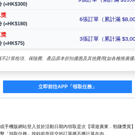
 (=HK$300)
二獎
6張訂單（累計滿 $8,0
 (=HK$180)
三獎
3張訂單（累計滿 $3,0
 (=HK$75)
概不計算稅項、保險費、產品原本折扣優惠及其他費用(如各種推廣優惠及
立即前往APP「領取任務」
P或手機版網站登入並於活動日期內領取是次【環遊廣東．勁賺獎賞
擊「領取任務」按鈕前所提交的訂單將不獲計算在內。