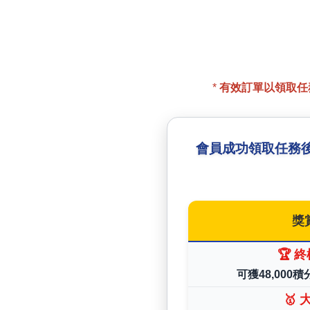
*
有效訂單以領取任
會員成功領取任務
獎
🏆 
可獲48,000積分
🥇 