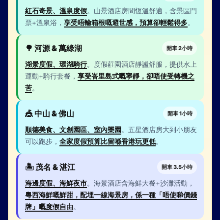
紅石奇景、溫泉度假
。山景酒店房間恆溫舒適，含景區門
票+溫泉浴，
享受唔輸箱根嘅避世感，預算卻輕鬆得多
。
🌳 河源 & 萬綠湖
開車 2小時
湖景度假、環湖騎行
。度假莊園酒店靜謐舒服，提供水上
運動+騎行套餐，
享受峇里島式嘅寧靜，卻唔使受轉機之
苦
。
🎪 中山 & 佛山
開車 1小時
順德美食、文創園區、室內樂園
。五星酒店房大到小朋友
可以跑步，
全家度假預算比留喺香港玩更低
。
🏝️ 茂名 & 湛江
開車 3.5小時
海邊度假、海鮮夜市
。海景酒店含海鮮大餐+沙灘活動，
粵西海鮮嘅鮮甜，配埋一線海景房，係一種「唔使睇價錢
牌」嘅度假自由
。