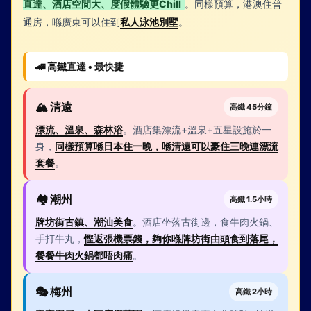
直達、酒店空間大、度假體驗更Chill
。同樣預算，港澳住普
通房，喺廣東可以住到
私人泳池別墅
。
🚄 高鐵直達 • 最快捷
🏔️ 清遠
高鐵 45分鐘
漂流、溫泉、森林浴
。酒店集漂流+溫泉+五星設施於一
身，
同樣預算喺日本住一晚，喺清遠可以豪住三晚連漂流
套餐
。
🏘️ 潮州
高鐵 1.5小時
牌坊街古鎮、潮汕美食
。酒店坐落古街邊，食牛肉火鍋、
手打牛丸，
慳返張機票錢，夠你喺牌坊街由頭食到落尾，
餐餐牛肉火鍋都唔肉痛
。
🎭 梅州
高鐵 2小時