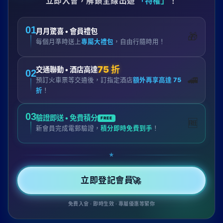
立即入會，解鎖全線出遊
「特權」
！
01
月月驚喜 • 會員禮包
🎁
每個月準時送上
專屬大禮包
，自由行隨時用！
75 折
交通聯動 • 酒店高達
02
🚄
預訂火車票等交通後，訂指定酒店
額外再享高達 75
折
！
03
驗證即送 • 免費積分
FREE
🆓
新會員完成電郵驗證，
積分即時免費到手
！
★
🚀
立即登記會員
免費入會 · 即時生效 · 專屬優惠等緊你