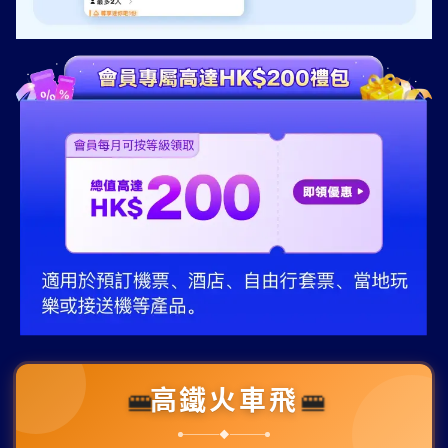
高鐵火車飛
🚝
🚝
◆