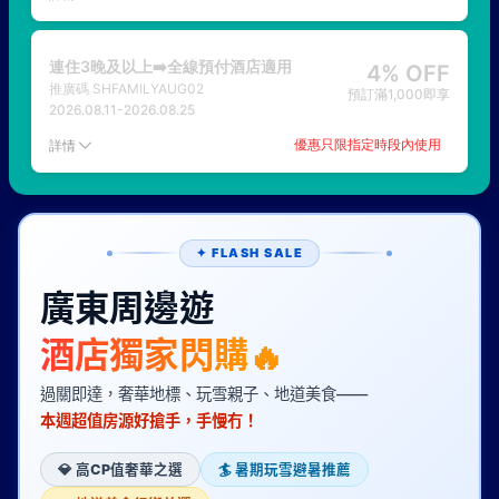
連住3晚及以上➡️全線預付酒店適用
4% OFF
推廣碼
SHFAMILYAUG02
預訂滿1,000即享
2026.08.11
-
2026.08.25
優惠只限指定時段內使用
詳情
✦ FLASH SALE
廣東周邊遊
酒店獨家閃購
🔥
過關即達，奢華地標、玩雪親子、地道美食——
本週超值房源好搶手，手慢冇！
💎 高CP值奢華之選
🏄 暑期玩雪避暑推薦