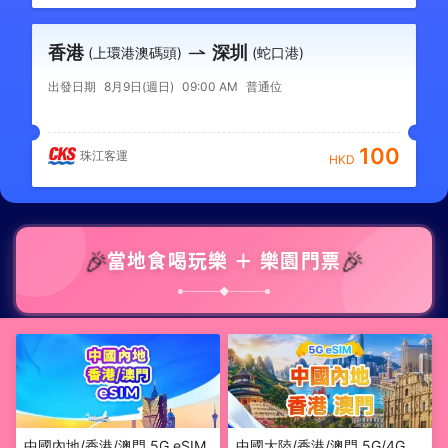
香港
深圳
(上環港澳碼頭)
(蛇口港)
出發日期
8月9日(週日)
09:00 AM
普通位
100
珠江客運
HKD
🎉
🎉
當地食喝玩樂 ＋ 樂園門票
◆
中國內地/香港/澳門 5G eSIM
中國大陸/香港/澳門 5G/4G