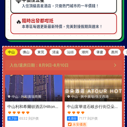
💎
半價住五星
入住頂級高星酒店，只需熱門城市的一半價錢！
🔥
隨時出發都咁抵
本專區每週更新最新特價，完美對接假期與週末！
中山
佛山
東莞
清遠
汕頭
潮州
肇慶
惠州
入住/退房日期：
8月9日
-
8月10日
中山
·
利和廣場商圈
中山
·
興中廣場/孫文西路
中山利和希爾頓酒店
(Hilton
中山富華道石岐步行街亞朵酒
Zhongshan Downtown)
店
(Atour Hotel Shiqi
Pedestrian Street, Fuhua
4.7
分
6532
則評價
4.8
分
7177
則評價
Road, Zhongshan)
永安優惠