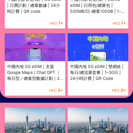
| 日費計劃 / 總量數據 | 24小
eSIM | 日用包/總量包 |
時計費 | QR code
500MB/日-總量100GB | 1-
60天 | 24小時計費 | QR code
1
+
1
+
HKD
HKD
中國內地 5G eSIM｜支援
中國內地 5G eSIM | 雙網絡 |
Google Maps / Chat GPT ｜
每日/總流量套餐 | 1–30日 |
每日型／總量型數據計劃｜24
24小時計費 | QR Code
小時計費制｜1–365日｜QR
code
3
+
3
+
HKD
HKD