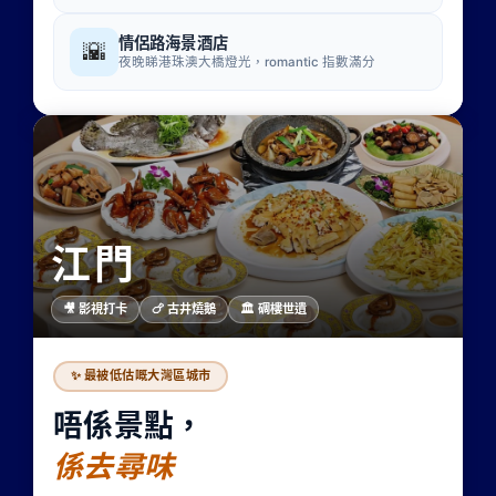
情侶路海景酒店
🌇
夜晚睇港珠澳大橋燈光，romantic 指數滿分
江門
🎥 影視打卡
🍗 古井燒鵝
🏛 碉樓世遺
✨ 最被低估嘅大灣區城市
唔係景點，
係去尋味