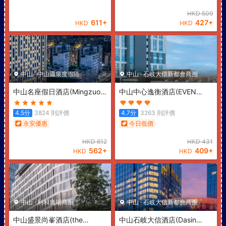
HKD
509
611
+
427
+
HKD
HKD
中山
·
中山温泉度假區
中山
·
石岐大信新都會商圈
中山名座假日酒店
(Mingzuo
中山中心逸衡酒店
(EVEN
Hotel)
Hotel ZHONGSHAN CITY
CENTER)
4.5
分
3824
則評價
4.7
分
3263
則評價
永安優惠
今日低價
HKD
612
HKD
431
562
+
409
+
HKD
HKD
中山
·
利和廣場商圈
中山
·
石岐大信新都會商圈
中山盛景尚峯酒店
(the
中山石岐大信酒店
(Dasin