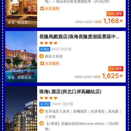
晚） + 御温泉住客免費接駁車（共2份/間）
永安優惠
10% OFF
1,168
+
HKD
1,307
HKD
珠海
·
御温泉/金
台寺
長隆馬戲酒店(珠海長隆度假區景區中心
店)
4.6
分
6422
則評價
雜技大床房
永安優惠
1% OFF
1,625
+
HKD
1,642
HKD
珠海
·
長隆旅遊度
假區
珠海L酒店(拱北口岸高鐵站店)
4.7
分
19497
則評價
悅享城景大床房｜斑斕城景｜投屏電視｜落地窗｜
小冰箱
【L禮遇】前廳自助區Welcome drinks（1份/間/
晚）