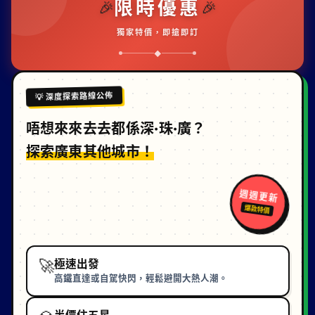
限時優惠
🎉
🎉
獨家特價，即搶即訂
◆
💡 深度探索路線公佈
唔想來來去去都係深·珠·廣？
探索廣東其他城市！
週週更新
爆款特價
🚀
極速出發
高鐵直達或自駕快閃，輕鬆避開大熱人潮。