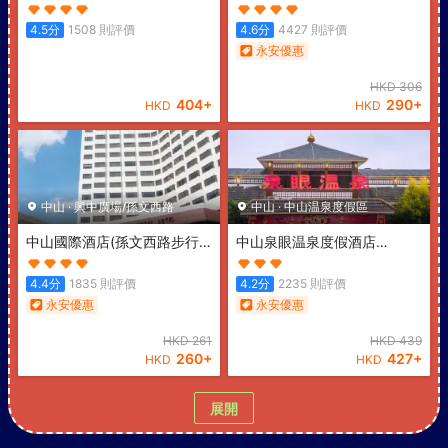
Summit Hotel)
Hotel)
4.5
分
1508
則評價
4.6
分
4427
則評價
永安優惠
HKD
306
404
+
290
+
HKD
HKD
中山
·
興中廣場/孫文西路
中山
·
中山温泉度假區
中山國際酒店(孫文西路步行
中山泉眼温泉度假酒店
街興中廣場店)
(Zhongshan
(Quanyan Hotspring Holiday
International Hotel)
Hotel)
4.4
分
1835
則評價
4.2
分
2235
則評價
永安優惠
永安優惠
HKD
261
HKD
439
260
+
427
+
HKD
HKD
展開