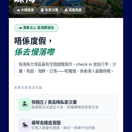
🚗 大橋直達
🏖 私家沙灘
🎪 長隆馬戲
🚗 港車北上 直接開過去
唔係度假，
係去慢落嚟
珠海係大灣區最有空間感嘅城市。check in 放低行李，沙
灘、馬戲、海鮮、日落——呢種慢，係香港人最難得嘅。
本期主推酒店氛圍
悅榕庄 / 美高梅私家沙灘
🏝
無邊際泳池望住大海，呢種體驗飛峇里先有
橫琴長隆度假圈
🎠
住客入園優先通道，兩日一夜親子玩到飽