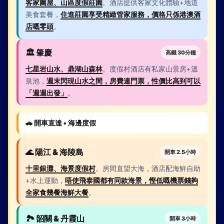
客家圍屋、山區度假莊園
。酒店提供客家文化體驗+地道
美食套餐，
住進莊園享受精緻管家服務，價格只係港澳酒
店嘅零頭
。
🏛️ 肇慶
高鐵 30分鐘
七星岩山水、鼎湖山森林
。度假村酒店有私家山景房+溫
泉池，
週末閃現山水之間，房費連門票，性價比高到可以
「週週出發」
。
🚗 開車直達 • 海邊度假
🌊 陽江 & 海陵島
開車 2.5小時
十里銀灘、海景度假村
。房間直望大海，酒店配海鮮自助
+水上運動，
唔使飛泰國都有同款海景，慳低嘅機票錢夠
全家食幾餐海鮮大餐
。
🏞️ 韶關 & 丹霞山
開車 3小時