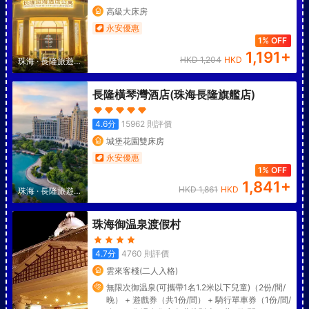
高級大床房
永安優惠
1% OFF
1,191
+
HKD
1,204
HKD
珠海
·
長隆旅遊度
假區
長隆橫琴灣酒店(珠海長隆旗艦店)
4.6
分
15962
則評價
城堡花園雙床房
永安優惠
1% OFF
1,841
+
HKD
1,861
HKD
珠海
·
長隆旅遊度
假區
珠海御温泉渡假村
4.7
分
4760
則評價
雲來客棧(二人入格)
無限次御温泉(可攜帶1名1.2米以下兒童)（2份/間/
晚） + 遊戲券（共1份/間） + 騎行單車券（1份/間/