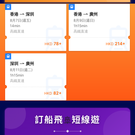
香港
深圳
香港
廣州
8月7日(週五)
8月9日(週日)
14min
1h15min
高鐵直達
高鐵直達
78
+
214
+
HKD
HKD
深圳
廣州
8月11日(週二)
1h15min
高鐵直達
82
+
HKD
訂船飛
短線遊
🚢
◆