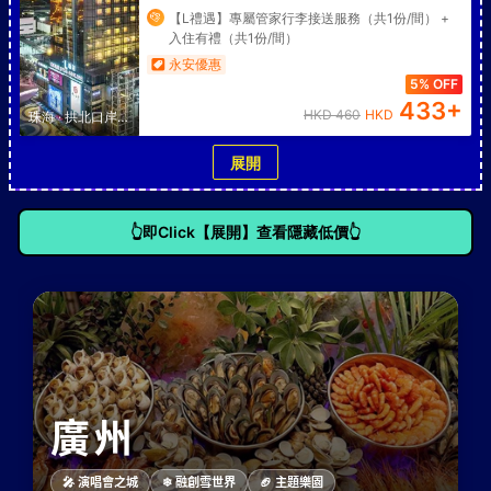
【L禮遇】專屬管家行李接送服務（共1份/間） +
入住有禮（共1份/間）
永安優惠
5% OFF
433
+
HKD
460
HKD
珠海
·
拱北口岸/
富華里
展開
👆即Click【展開】查看隱藏低價👆
廣州
🎤 演唱會之城
❄ 融創雪世界
🏈 主題樂園