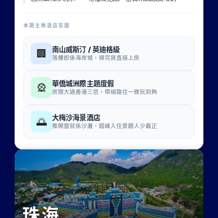
本期主推酒店氛圍
南山威斯汀 / 英迪格級
🏢
落樓即係海岸城，掃完貨直接上房
華僑城洲際主題度假
🎡
房間大過香港三倍，帶細路住一晚玩到夠
大梅沙海景酒店
🌅
推開窗就係沙灘，錯峰入住景靚人少最正
珠海