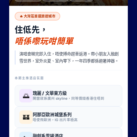
🔥 大灣區首選旅遊城市
住低先，
唔係嚟玩咁簡單
演唱會睇完即入住，唔使搏命趕車返港。帶小朋友入融創
雪世界，室外炎夏、室內零下，一年四季都係避暑神器。
本期主推酒店氛圍
瑰麗 / 文華東方級
🌅
開窗就係廣州 skyline，同等價錢香港住唔到
阿那亞歐洲城堡系列
🏰
唔使飛歐洲，IG 出片率極高
融創系雪場酒店