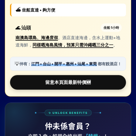
⛴️ 坐船直達 • 夠方便
🌊 汕頭
坐船 1小時
南澳島環島、海邊度假
。酒店直達海邊，含水上運動+地
道海鮮，
同樣嘅海島風情，預算只需沖繩嘅三分之一
。
💡
仲有：
江門 • 台山 • 開平 • 惠州 • 汕尾 • 東莞
都有靚酒店！
留意本頁面最新特價
🆕
✨ UNLOCK BENEFITS
仲未係會員？