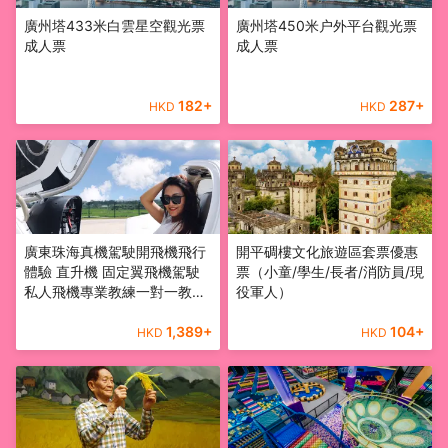
廣州塔433米白雲星空觀光票
廣州塔450米户外平台觀光票
成人票
成人票
182
+
287
+
HKD
HKD
廣東珠海真機駕駛開飛機飛行
開平碉樓文化旅遊區套票優惠
體驗 直升機 固定翼飛機駕駛
票（小童/學生/長者/消防員/現
私人飛機專業教練一對一教學
役軍人）
可無證駕駛
1,389
+
104
+
HKD
HKD