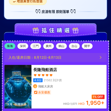
🍳 地道美食行街首選
👇👇 房源有限 即刻落單 👇👇
珠海
深圳
江門
廣州
鶴山
台山
開平
入住/退房日期：
8月12日
-
8月13日
長隆飛船酒店
4.6
分
21562
則評價
飛船大床房
永安優惠
1% OFF
1,950
+
HKD
1,971
HKD
珠海
·
長隆旅遊度