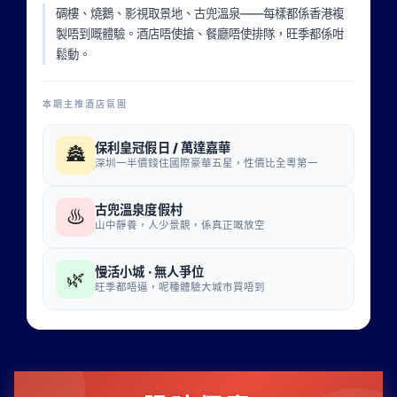
碉樓、燒鵝、影視取景地、古兜溫泉——每樣都係香港複
製唔到嘅體驗。酒店唔使搶、餐廳唔使排隊，旺季都係咁
鬆動。
本期主推酒店氛圍
保利皇冠假日 / 萬達嘉華
🏯
深圳一半價錢住國際豪華五星，性價比全粵第一
古兜溫泉度假村
♨
山中靜養，人少景靚，係真正嘅放空
慢活小城 · 無人爭位
🌿
旺季都唔逼，呢種體驗大城市買唔到