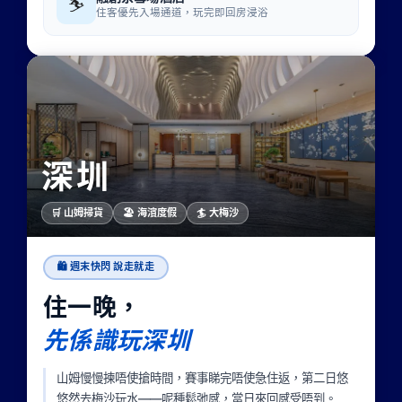
⛷
住客優先入場通道，玩完即回房浸浴
深圳
🛒 山姆掃貨
🏖 海濱度假
🏄 大梅沙
🛍 週末快閃 說走就走
住一晚，
先係識玩深圳
山姆慢慢揀唔使搶時間，賽事睇完唔使急住返，第二日悠
悠然去梅沙玩水——呢種鬆弛感，當日來回感受唔到。