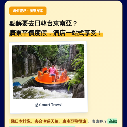
暑假靈感 • 廣東探索
點解要去日韓台東南亞？
廣東平價度假，酒店一站式享受！
💰 Smart Travel
飛日本排隊、去台灣睇天氣、東南亞飛得遠
。廣東呢？
高鐵