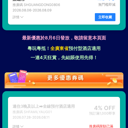
無門檻即減
推廣碼
SHGUANGDONG0806
2026.08.06
-
2026.08.09
詳情
立即收藏
最新優惠於8月6日發放，敬請留意本頁面
粵玩粵抵！
全廣東省
預付型酒店適用
一連4天狂賞，先結賬使用先得！
連住3晚及以上➡️全線預付酒店適用
4% OFF
推廣碼
SHFAMILYAUG01
預訂滿1,000即享
2026.07.28
-
2026.08.11
推廣碼限額已滿
詳情