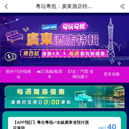
粵玩粵抵：廣東酒店特輯！週四起連搶 4 天 每週都有新優惠
多
額外75折指南
🚝訂高鐵/船票
$1起！門票·食
更多攻略
㊙
🚢
喝玩樂🎈
【APP預訂】粵住粵抵✅全線廣東省預付酒
40
店適用
HKD