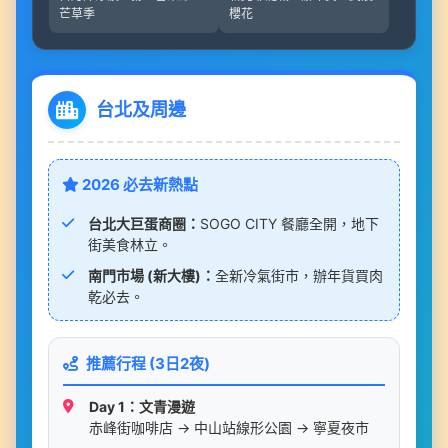
芒草季
櫻花
台北及周邊
2026 必去新熱點
台北大巨蛋商圈：
SOGO CITY 餐廳全開，地下
街美食林立。
南門市場 (新大樓)：
全新冷氣街市，辦年貨買肉
乾必去。
推薦行程 (3日2夜)
Day 1：文青漫遊
赤峰街咖啡店 → 中山站線形公園 → 寧夏夜市