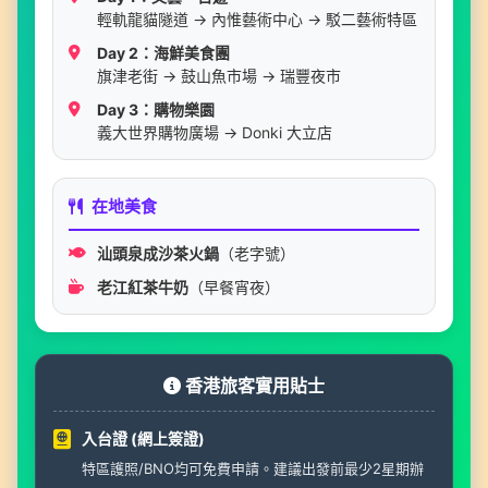
輕軌龍貓隧道 → 內惟藝術中心 → 駁二藝術特區
Day 2：海鮮美食團
旗津老街 → 鼓山魚市場 → 瑞豐夜市
Day 3：購物樂園
義大世界購物廣場 → Donki 大立店
在地美食
汕頭泉成沙茶火鍋
（老字號）
老江紅茶牛奶
（早餐宵夜）
香港旅客實用貼士
入台證 (網上簽證)
特區護照/BNO均可免費申請。建議出發前最少2星期辦