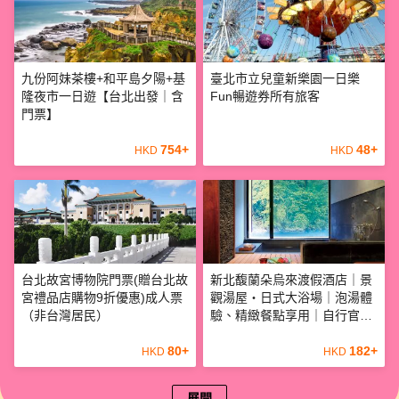
九份阿妹茶樓+和平島夕陽+基
臺北市立兒童新樂園一日樂
隆夜市一日遊【台北出發｜含
Fun暢遊券所有旅客
門票】
754
+
48
+
HKD
HKD
台北故宮博物院門票(贈台北故
新北馥蘭朵烏來渡假酒店｜景
宮禮品店購物9折優惠)成人票
觀湯屋・日式大浴場｜泡湯體
（非台灣居民）
驗、精緻餐點享用｜自行官網
線上預約
80
+
182
+
HKD
HKD
展開