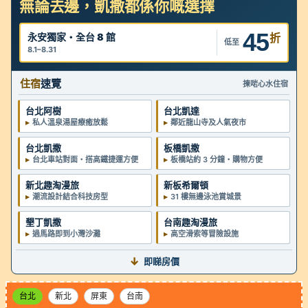
無論去邊，凱撒都係你嘅選擇
45
永安獨家・全台 8 館
折
低至
8.1–8.31
住宿
速覽
揀啱心水住宿
台北阿樹
台北凱達
▸
私人溫泉湯屋療癒放鬆
▸
鄰近龍山寺及人氣夜市
台北凱撒
板橋凱撒
▸
台北車站對面・搭高鐵捷運方便
▸
板橋站約 3 分鐘・購物方便
新北趣淘漫旅
新板希爾頓
▸
潮流設計結合科技房型
▸
31 樓無邊泳池賞城景
墾丁凱撒
台南趣淘漫旅
▸
過馬路即到小灣沙灘
▸
高空滑索等冒險設施
↓
即睇房價
台北
新北
屏東
台南