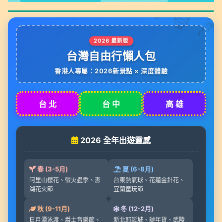
🌸🏮
2026 最新版
台灣自由行懶人包
香港人專屬：2026新景點 × 深度體驗
台 北
台 中
高 雄
2026 全年出遊靈感
春 (3-5月)
夏 (6-8月)
阿里山櫻花、螢火蟲季、澎
台東熱氣球、花蓮金針花、
湖花火節
宜蘭童玩節
秋 (9-11月)
冬 (12-2月)
日月潭泳渡、爵士音樂節、
新北耶誕城、辦年貨、武陵