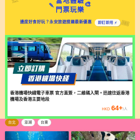
當地體驗
🍡
🎨
門票玩樂
邊度好食好玩？永安旅遊搜羅最新優惠
即訂即用 ⚡
香港機場快綫電子車票 官方直簽，二維碼入閘。迅速往返香港
機場及香港主要地段
64
+
HKD
/人
台北
澎湖
台東