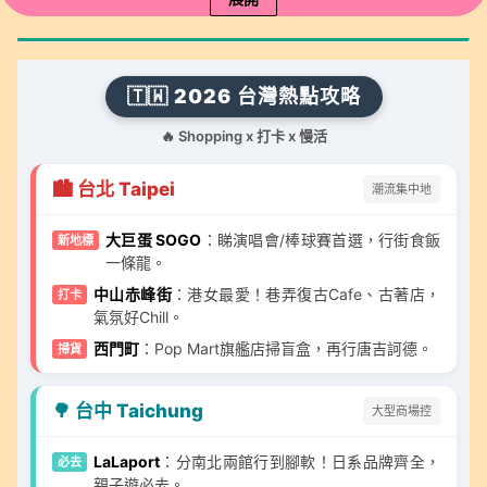
🇹🇼 2026 台灣熱點攻略
🔥 Shopping x 打卡 x 慢活
🏙️ 台北 Taipei
潮流集中地
大巨蛋 SOGO
：睇演唱會/棒球賽首選，行街食飯
新地標
一條龍。
中山赤峰街
：港女最愛！巷弄復古Cafe、古著店，
打卡
氣氛好Chill。
西門町
：Pop Mart旗艦店掃盲盒，再行唐吉訶德。
掃貨
🌳 台中 Taichung
大型商場控
LaLaport
：分南北兩館行到腳軟！日系品牌齊全，
必去
親子遊必去。