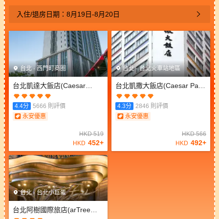
入住/退房日期：
8月19日
-
8月20日
台北
·
西門町商圈
台北
·
台北火車站地區
台北凱達大飯店
(Caesar
台北凱撒大飯店
(Caesar Park
Metro Taipei)
Hotel Taipei)
4.4
分
5666
則評價
4.3
分
2846
則評價
永安優惠
永安優惠
HKD
519
HKD
566
452
+
492
+
HKD
HKD
台北
·
台北小巨蛋
台北阿樹國際旅店
(arTree