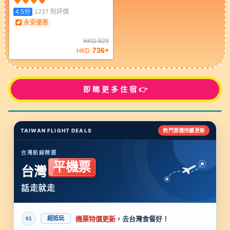
Hotel)
4.5
分
1237
則評價
永安優惠
HKD
829
736
+
HKD
即 睇 更 多 住 宿 👉
TAIWAN FLIGHT DEALS
熱門票價持續更新
台灣航線精選
平機票
台灣
話走就走
機票特價更新
，去台灣食餐好！
超抵玩
01