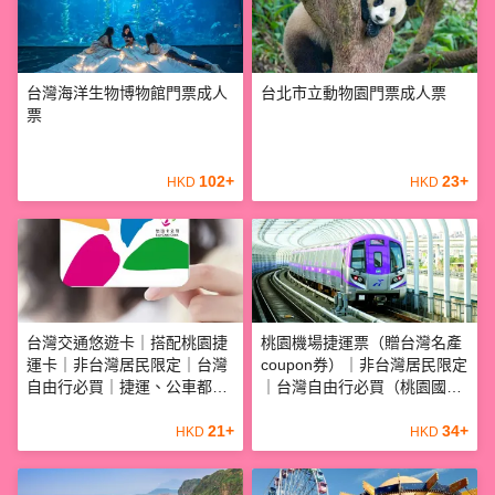
台灣海洋生物博物館門票成人
台北市立動物園門票成人票
票
102
+
23
+
HKD
HKD
台灣交通悠遊卡｜搭配桃園捷
桃園機場捷運票（贈台灣名產
運卡｜非台灣居民限定｜台灣
coupon券）｜非台灣居民限定
自由行必買｜捷運、公車都能
｜台灣自由行必買（桃園國際
刷（桃園國際機場領取）
機場＋商家領取）
21
+
34
+
HKD
HKD