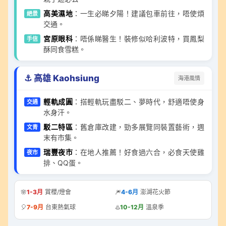
高美濕地
：一生必睇夕陽！建議包車前往，唔使煩
絕景
交通。
宮原眼科
：唔係睇醫生！裝修似哈利波特，買鳳梨
手信
酥同食雪糕。
⚓ 高雄 Kaohsiung
海港風情
輕軌成圓
：搭輕軌玩盡駁二、夢時代，舒適唔使身
交通
水身汗。
駁二特區
：舊倉庫改建，勁多展覽同裝置藝術，週
文青
末有市集。
瑞豐夜市
：在地人推薦！好食過六合，必食天使雞
夜市
排、QQ蛋。
🌸
1-3月
賞櫻/燈會
🎆
4-6月
澎湖花火節
🎈
7-9月
台東熱氣球
♨️
10-12月
溫泉季