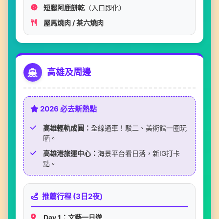
短腿阿鹿餅乾
（入口即化）
屋馬燒肉 / 茶六燒肉
高雄及周邊
2026 必去新熱點
高雄輕軌成圓：
全線通車！駁二、美術館一圈玩
晒。
高雄港旅運中心：
海景平台看日落，新IG打卡
點。
推薦行程 (3日2夜)
Day 1：文藝一日遊