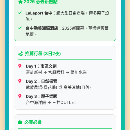
2026 必去新熱點
LaLaport 台中：
超大型日系商場，極多親子設
施。
台中勤美洲際酒店：
2025新開幕，草悟道奢華
地標。
推薦行程 (3日2夜)
Day 1：市區文創
審計新村 → 宮原眼科 → 綠川水岸
Day 2：自然探索
武陵農場(櫻花季) 或 高美濕地(日落)
Day 3：親子樂園
台中海洋館 → 三井OUTLET
必買必食