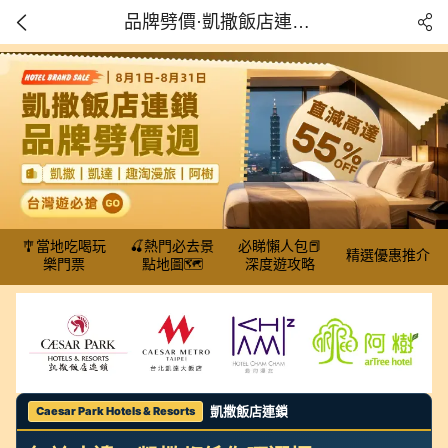
品牌劈價·凱撒飯店連鎖 永安優惠低至45折 凱撒·凱達·趣淘漫旅·阿樹 台灣自由行必搶
🎐當地吃喝玩
🍒熱門必去景
必睇懶人包📕
精選優惠推介
樂門票
點地圖🗺
深度遊攻略
凱撒飯店連鎖
Caesar Park Hotels & Resorts