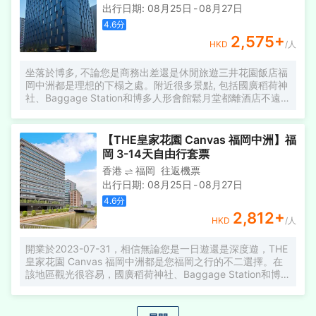
出行日期
:
08月25日
-
08月27日
4.6
分
2,575
+
HKD
/人
坐落於博多, 不論您是商務出差還是休閒旅遊三井花園飯店福
岡中洲都是理想的下榻之處。附近很多景點, 包括國廣稻荷神
社、Baggage Station和博多人形會館鬆月堂都離酒店不遠。
所有極具特色的客房都配備有房內保險箱和空調, 讓您感受到
更加貼心細緻的入住體驗。瓶裝水可供使用, 便捷的客房設施
定能讓您倍感舒適。浴室內提供拖鞋、24小時熱水和吹風機,
【THE皇家花園 Canvas 福岡中洲】福
讓您感受到賓至如歸的享受。 酒店休閒區提供了各類設施, 您
岡 3-14天自由行套票
可以在這裏舒緩身心壓力。24小時開放的前台服務可為您隨
香港
福岡
往返機票
時提供信息, 以幫助您探索這個魅力之都。
出行日期
:
08月25日
-
08月27日
4.6
分
2,812
+
HKD
/人
開業於2023-07-31，相信無論您是一日遊還是深度遊，THE
皇家花園 Canvas 福岡中洲都是您福岡之行的不二選擇。在
該地區觀光很容易，國廣稻荷神社、Baggage Station和博多
人形會館鬆月堂都在酒店附近。 客房內的所有設施都是經過
精心的考慮和安排，包括房內保險箱和空調，滿足您入住需
求的同時又能增添家的温馨感。 在漫長的一天結束後，遊客