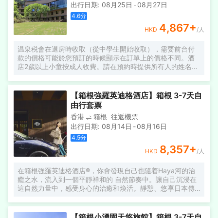
出行日期
:
08月25日
-
08月27日
4.6
分
4,867
+
HKD
/人
温泉税會在退房時收取（從中學生開始收取），需要前台付
款的價格可能於您預訂的時候顯示在訂單上的價格不同。酒
店2歲以上小童按成人收費。請在預約時提供所有人的姓名
（包括小童），否則酒店可能無法安排入住。箱根小湧園酒
店坐落於小湧谷/宮之下，優越的地理位置使它成為箱根一個
令人嚮往的住宿選擇。 酒店距離小湧谷僅有600m。在該地
【箱根強羅英迪格酒店】箱根 3-7天自
區觀光很容易，箱根小湧園温泉樂園、岡田美術館和小湧谷
由行套票
蓬萊園都在酒店附近。從酒店出發可方便前往市內的眾多著
香港
箱根
往返機票
名景點，包括箱根蘆之湯花園、Dollhouse Museum Hakone
出行日期
:
08月14日
-
08月16日
和神山。 酒店對客房的裝飾十分考究，每間設施齊全的客房
都配備有房內保險箱。有飲水需求的旅客，酒店還為您提供
4.5
分
了電熱水壺。除此之外，配備有拖鞋和吹風機的浴室是您消
8,357
+
HKD
/人
除一天疲勞的好地方。閑暇時間在酒店的酒吧喝上一杯，必
定是您休憩放鬆的好選擇。除此之外，周邊餐飲種類繁多。
在箱根強羅英迪格酒店®，你會發現自己也隨着Haya河的治
Hakone Gindofu（箱根 銀豆腐）（日本料理）供應一流的推
癒之水，流入到一個平靜祥和的 自然節奏中。讓自己沉浸在
薦美味-しゃくり豆腐，Hakone Akatsukian Honten（箱根
這自然力量中，感受身心的治癒和煥活。靜憩、悠享日本傳
暁庵 箱根湯本店）（日本料理）提供的蕎麥麪包備受好評，
統文化 和禮儀之道。 離東京約兩小時的路程，古樸的温泉小
Tsutsuji No Chaya （Hotel de Yama）（つつじの茶屋）
鎮被靜謐的羣山和天然温泉所圍繞，邀請訪客前來感受具有
（日本料理）的 懷石料理也是來這裏遊玩不容錯過的美味。
日本特色目的地之一的傳統魅力。
住客既能在 室內泳池揮灑汗水，也可以在按摩室放鬆身心。
【箱根小湧園天悠旅館】箱根 3-7天自