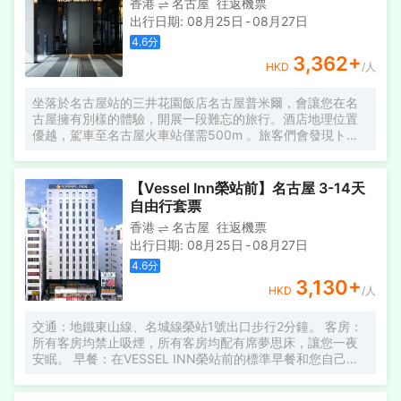
香港
名古屋
往返機票
餐。 酒店還提供雜貨店/便利店。 自助式早餐從 6：30 ~
出行日期
:
08月25日
-
08月27日
10：00 AM 之間提供。設施包括乾洗/洗衣服務、24 小時前
台服務和多種語言的服務。 酒店內提供數量有限的停車位。
4.6
分
酒店有 272 間客房，配備冰箱和液晶電視，讓您有賓至如歸
3,362
+
HKD
/人
的感覺。 免費提供有線和無線上網以及衞星節目。 配備淋
浴/盆浴組合的私人浴室提供浸泡浴缸和免費洗浴用品。 房內
坐落於名古屋站的三井花園飯店名古屋普米爾，會讓您在名
提供電話，以及保險箱和茶具/咖啡用具。
古屋擁有別樣的體驗，開展一段難忘的旅行。酒店地理位置
優越，駕車至名古屋火車站僅需500m 。旅客們會發現トヨ
タ博物館カレーお問合わせダイヤル、愛知縣產業勞動中心
和Tanaka Ninja Gakuin距離酒店都不遠。 酒店為您在客房內
配備了空調、液晶電視機和衣櫃／衣櫥，所有入住的客人均
【Vessel Inn榮站前】名古屋 3-14天
可便捷的使用。有飲水需求的旅客，酒店還為您提供了電熱
自由行套票
水壺和咖啡壺/茶壺。浴室內提供拖鞋、24小時熱水和浴缸，
香港
名古屋
往返機票
讓您感受到賓至如歸的享受。酒店內的西餐廳供應特色菜
出行日期
:
08月25日
-
08月27日
餚，來滿足旅客的需求。（早餐採用一份主菜與半自助形
式。只有成人票價可以選擇主菜。）於常駐旅客來說，若是
4.6
分
厭倦了酒店的餐飲，附近的Isomaru Suisan Fushimi（磯丸水
3,130
+
HKD
/人
産(伏見店)）（海鮮）和Kani Honke Nagoya Ekimae（札幌
かに本家(名古屋駅前店)）（海鮮）或許能勾起您的食慾，他
交通：地鐵東山線、名城線榮站1號出口步行2分鐘。 客房：
們家的名產殼烤蟹黃和水煮帝王蟹均深受好評，Tout la
所有客房均禁止吸煙，所有客房均配有席夢思床，讓您一夜
Joie（トゥ・ラ・ジョア）（創意菜）的美食也不錯哦！ 在
安眠。 早餐：在VESSEL INN榮站前的標準早餐和您自己風
結束一天的行程後，您可以盡情享受酒店的Spa。外國旅客可
格的早餐，您可以在那裏享用至少一次想吃的名古屋美食。
以通過多國語言工作人員瞭解當地風土人情的相關信息。
周邊觀光： 前往主要景點和景點的絕佳通道。 請享受該地區