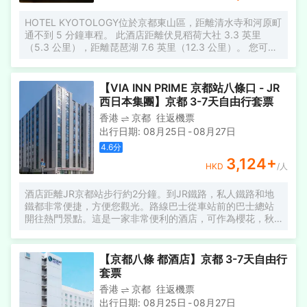
HOTEL KYOTOLOGY位於京都東山區，距離清水寺和河原町
通不到 5 分鐘車程。 此酒店距離伏見稻荷大社 3.3 英里
（5.3 公里），距離琵琶湖 7.6 英里（12.3 公里）。 您可到
露台和花園欣賞美景，還可利用免費 WiFi等服務和設施。此
酒店還提供公共客廳和自動售貨機。 每天一次免費招待會舉
行免費招待會，您可以藉此結識其他住客。 特色服務/設施包
【VIA INN PRIME 京都站八條口 - JR
括快速入住、行李寄存和洗衣設施。 有 14 間客房提供冰箱
西日本集團】京都 3-7天自由行套票
和液晶電視；您定能在旅途中找到家的舒適。提供免費無線
香港
京都
往返機票
網絡，方便您與朋友保持聯繫；數碼頻道可滿足您的娛樂需
出行日期
:
08月25日
-
08月27日
求。私人浴室提供免費洗浴用品和吹風機。便利設施包括保
險箱和電熱水壺；如有需要，還可提供熨斗/熨板。
4.6
分
3,124
+
HKD
/人
酒店距離JR京都站步行約2分鐘。到JR鐵路，私人鐵路和地
鐵都非常便捷，方便您觀光。路線巴士從車站前的巴士總站
開往熱門景點。這是一家非常便利的酒店，可作為櫻花，秋
葉以及參觀神社和廟宇等京都之地。
【京都八條 都酒店】京都 3-7天自由行
套票
香港
京都
往返機票
出行日期
:
08月25日
-
08月27日