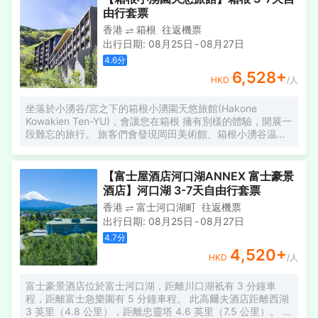
酒店設有24小時前台諮詢服務，為下榻至此的您提供最貼
由行套票
香港
箱根
往返機票
出行日期
:
08月25日
-
08月27日
4.6
分
6,528
+
HKD
/人
坐落於小湧谷/宮之下的箱根小湧園天悠旅館(Hakone
Kowakien Ten-YU)，會讓您在箱根 擁有別樣的體驗，開展一
段難忘的旅行。 旅客們會發現岡田美術館、箱根小湧谷温泉
和蓬萊園距離酒店都不遠。酒店佔盡地理之宜，箱根蘆之湯
花園、大涌谷和神山離此都很近。酒吧旨在為旅客和您的朋
友提供一處消遣的場所。優美的環境，再搭配上細緻周到的
【富士屋酒店河口湖ANNEX 富士豪景
服務，酒店的休閒區定能滿足您的品質需求。酒店設有24小
酒店】河口湖 3-7天自由行套票
時前台諮詢服務，為下榻至此的您提供最貼心的行程安排。
香港
富士河口湖町
往返機票
停車場會對入住酒店的客人開放。
出行日期
:
08月25日
-
08月27日
4.7
分
4,520
+
HKD
/人
富士豪景酒店位於富士河口湖，距離川口湖衹有 3 分鐘車
程，距離富士急樂園有 5 分鐘車程。 此高爾夫酒店距離西湖
3 英里（4.8 公里），距離忠靈塔 4.6 英里（7.5 公里）。 您