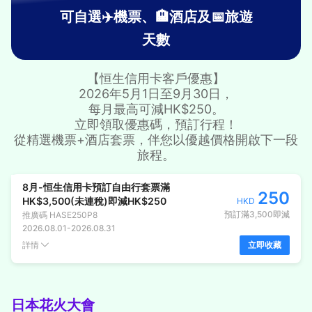
可自選✈️機票、🏨酒店及📅旅遊
天數
【恒生信用卡客戶優惠】
2026年5月1日至9月30日，
每月最高可減HK$250。
立即領取優惠碼，預訂行程！
從精選機票+酒店套票，伴您以優越價格開啟下一段
旅程。
8月-恒生信用卡預訂自由行套票滿
250
HK$3,500(未連稅)即減HK$250
HKD
預訂滿3,500即減
推廣碼
HASE250P8
2026.08.01
-
2026.08.31
詳情
立即收藏
日本花火大會