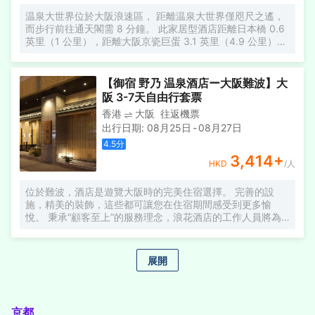
温泉大世界位於大阪浪速區， 距離温泉大世界僅咫尺之遙，
而步行前往通天閣需 8 分鐘。 此家居型酒店距離日本橋 0.6
英里（1 公里），距離大阪京瓷巨蛋 3.1 英里（4.9 公里）。
您可到 SPA 慰勞一下自己，這裏提供按摩、身體護理和麪部
護理。一定要去體驗温泉、水上樂園和室內游泳池等度假設
施。此酒店的其他設施包括免費 WiFi、禮品店/報攤和美髮沙
【御宿 野乃 温泉酒店ー大阪難波】大
龍。 酒店設有 8 間餐廳，您不妨去フードパーク享用美味的
阪 3-7天自由行套票
日本菜。 特色服務/設施包括洗衣設施、公用微波爐和自動售
香港
大阪
往返機票
貨機。酒店提供收費自助停車。 酒店有 125 間客房，提供平
出行日期
:
08月25日
-
08月27日
板電視。提供免費無線網絡，方便您與朋友保持聯繫。浴室
提供坐浴桶和牙刷和牙膏。
4.5
分
3,414
+
HKD
/人
位於難波，酒店是遊覽大阪時的完美住宿選擇。 完善的設
施，精美的裝飾，這些都可讓您在住宿期間感受到更多愉
悅。 秉承“顧客至上”的服務理念，浪花酒店的工作人員將為
您提供最體貼入微的服務。 設計舒適，部分客房內可提供 平
板電視, 無線上網, 無線上網(免費), 禁煙房, 空調等設施，可
讓您在酒店享受愜意與舒適。 酒店內設多種娛樂設施。 不論
展開
您是帶着何種目的前往大阪，酒店都可讓您感受到家的温馨
與舒適。
京都