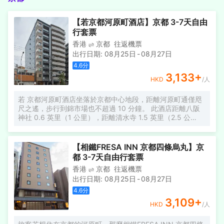
【若京都河原町酒店】京都 3-7天自由
行套票
香港
京都
往返機票
出行日期
:
08月25日
-
08月27日
4.6
分
3,133
+
HKD
/人
若 京都河原町酒店坐落於京都中心地段，距離河原町通僅咫
尺之遙，步行到錦市場也不超過 10 分鐘。 此酒店距離八阪
神社 0.6 英里（1 公里），距離清水寺 1.5 英里（2.5 公
里）。 您可利用免費 WiFi、旅遊/票務服務和自動售貨機等便
利服務和設施。 特色服務/設施包括24 小時前台服務、行李
寄存和洗衣設施。 有 40 間客房提供冰箱和平板電視；您定
【相鐵FRESA INN 京都四條烏丸】京
能在旅途中找到家的舒適。提供免費無線網絡，方便您與朋
都 3-7天自由行套票
友保持聯繫；數碼頻道可滿足您的娛樂需求。配備淋浴/盆浴
香港
京都
往返機票
組合的私人浴室提供坐浴桶和吹風機。便利設施包括書桌和
出行日期
:
08月25日
-
08月27日
免費袋泡茶/速溶咖啡；而且按要求提供提供客房服務。
4.6
分
3,109
+
HKD
/人