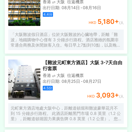
香港
大阪
往返機票
出行日期
:
08月14日
-
08月16日
4.4
分
5,180
+
HKD
/人
「大阪難波假日酒店」位於大阪難波的心臟地帶，距離「難
波」地鐵購物中心僅有 3 分鐘步行路程。酒店雅緻的氛圍非
常適合商務及休閒旅客入住。每日早上7點到10點，以及晚間
6點到隔日清晨4點半，客人都可在設有露台座位區的一流
「Barkt」餐廳內享用早餐及晚餐。所有客房均設備齊全，配
置有設計新穎的席夢思床具及雙層窗，確保客人能獲得寧靜
【難波元町東方酒店】大阪 3-7天自由
優質的睡眠。所有客房均提供免費 WiFi上網服務。
行套票
香港
大阪
往返機票
出行日期
:
08月25日
-
08月27日
4.5
分
3,093
+
HKD
/人
元町東方酒店地處大阪中心，距離道頓堀和難波豪華花月不
到 15 分鐘步行路程。 此酒店距離黑門市場 0.8 英里（1.2 公
里），距離道頓堀固力果廣告牌 0.8 英里（1.2 公里）。 您
可到露台欣賞美景，還可利用免費 WiFi和禮賓服務等服務和
設施。 在元町東方酒店，您可以去餐廳享用美餐。 特色服