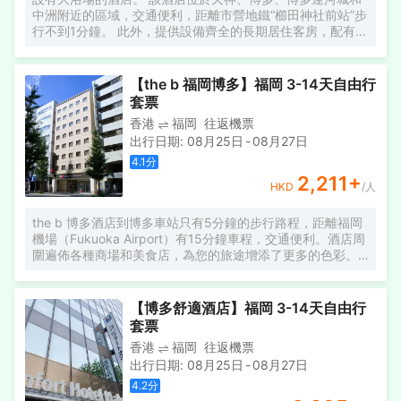
中洲附近的區域，交通便利，距離市營地鐵“櫛田神社前站”步
行不到1分鐘。 此外，提供設備齊全的長期居住客房，配有洗
衣烘乾機、微波爐和迷你廚房，並提供各種客房選擇，包
括“雙人房”、“雙床房”、“三人房”和“四人房”。
【the b 福岡博多】福岡 3-14天自由行
套票
香港
福岡
往返機票
出行日期
:
08月25日
-
08月27日
4.1
分
2,211
+
HKD
/人
the b 博多酒店到博多車站只有5分鐘的步行路程，距離福岡
機場（Fukuoka Airport）有15分鐘車程，交通便利。酒店周
圍遍佈各種商場和美食店，為您的旅途增添了更多的色彩。
酒店各處均設有免費無線和有線網絡連接。the b 博多酒店的
每間客房均設有空調、液晶電視、電熱水壺和冰箱。客人可
以觀看視頻點播電影、品嚐綠茶或在設有衞浴設施的浴室內
【博多舒適酒店】福岡 3-14天自由行
沐浴。 距離Fukuoka Tower塔有15分鐘的車程，距離博多運
套票
河（Hakata Canal）有15分鐘的步行路程。
香港
福岡
往返機票
出行日期
:
08月25日
-
08月27日
4.2
分