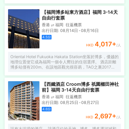
餚。還提供自助早餐。 博多運河城距離酒店有10分鐘的步行
路程，大濠公園距離酒店有15分鐘的火車車程。 博多區推薦
給那些對交通和拉麪感興趣的人。
【福岡博多站東方酒店】福岡 3-14天
自由行套票
香港
福岡
往返機票
出行日期
:
08月14日
-
08月16日
4.5
分
4,017
+
HKD
/人
Oriental Hotel Fukuoka Hakata Station坐落於博多，優越的
地理位置使它成為福岡一個令人嚮往的住宿選擇。 酒店距離
博多站僅有200m。在該地區觀光很容易，TAO之裏2017
TAO之夏音樂盛會、Hakata Bus Terminal和Hakata Station
都在酒店附近。從酒店出發可方便前往市內的眾多著名景
點，包括天神地下街、ARTIUM和WASOMI和服體驗。
【西鐵酒店 Croom博多 祇園櫛田神社
前】福岡 3-14天自由行套票
香港
福岡
往返機票
出行日期
:
08月25日
-
08月27日
4.6
分
2,697
+
HKD
/人
設有大浴場的酒店。 該酒店位於天神、博多、博多運河城和