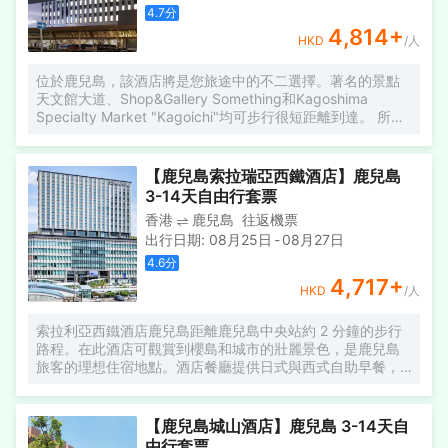
4.7
分
4,814
+
HKD
/人
位於鹿兒島，該酒店將是您旅途中的不二選擇。著名的景點
天文館大道、Shop&Gallery Something和Kagoshima
Specialty Market "Kagoichi"均可步行很短距離到達。 所有
極具特色的客房都配備有空調，讓您感受到更加貼心細緻的
入住體驗。浴室內提供拖鞋、24小時熱水和吹風機，讓您感
受到賓至如歸的享受。咖啡廳給旅客提供了一個舒適的環
【鹿兒島索拉瑞亞西鐵酒店】鹿兒島
境，可供休憩。若是覺得酒店的餐飲無法滿足您挑剔的味
3-14天自由行套票
蕾，不妨去附近的Ramenkokinta（ラーメン小金太）（亞洲
香港
鹿兒島
往返機票
菜）、吉野家(鹿児島天文館店)（日本料理）或Tempura
出行日期
:
08月25日
-
08月27日
Sazen Kagoshima Main Store（天ぷら左膳鹿児島本店）
（其他）品嚐下一流的推薦美食。 住客可享受酒店內的休閒
4.6
分
設施，包括Spa和桑拿浴室 。酒店配備有會議廳，可供旅客
4,717
+
HKD
/人
使用。24小時開放的前台服務可為您隨時提供信息，以幫助
您探索這個魅力之都。
索拉利亞西鐵酒店鹿兒島距離鹿兒島中央站約 2 分鐘的步行
路程。在此酒店可觀賞到櫻島和城市的壯麗景色，是鹿兒島
旅客的理想住宿地點。酒店餐廳提供日式與西式自助早餐，
皆使用當地食材精心製成。現代西式客房提供都市和櫻島美
景。每間客房皆配備衞星電視、電熱水壺、冰箱、加濕器和
坐式馬桶。客房內提供有線網路。
【鹿兒島城山酒店】鹿兒島 3-14天自
由行套票