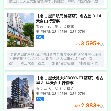
最近的是久屋大通站地鐵站，距離僅300m。附近很多景點，
包括名古屋電視塔、Club Sango和名古屋市營交通資料中心
都離酒店不遠。 酒店休閒區提供了各類設施，您可以在這裏
舒緩身心壓力。
【名古屋日航尚格酒店】名古屋 3-14
天自由行套票
香港
名古屋
往返機票
出行日期
:
08月25日
-
08月27日
4.6
分
3,595
+
HKD
/人
“名古屋日航尚格酒店”將計劃在名古屋車站周邊的具有代表性
的繁榮商務街區“名站區”開業。名古屋車站是目前“中京
圈”（日本三大都市圈之一，別名“名古屋圈”、“中部圈”）內改
造提升最活躍的大型車站。 這是一家以“能提供吸引想嘗試新
型旅行方式和體驗的人們一個舒適的場所”為概念，為迴應消
費者多元化的價值觀而精心打造的“生活方式”型酒店。在酒店
【名古屋伏見大和ROYNET酒店】名古
公共大堂內的活動區域，為了方便民眾能更加便利地體驗到
屋 3-14天自由行套票
名古屋獨特的文化和歷史，酒店將籌辦用當地的新鮮食材進
香港
名古屋
往返機票
行烹飪與學習當地飲食文化的研討活動，也將邀請當地的音
出行日期
:
08月25日
-
08月27日
樂人進行現場表演。通過這些方式使來訪酒店的賓客與當地
的市民能夠互動起來。
4.5
分
2,883
+
HKD
/人