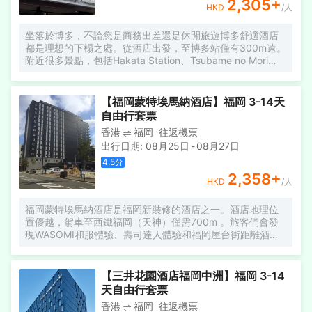
2,305
+
HKD
/人
坐落於博多，不論您是商務出差還是休閒旅遊博多舒適酒店
都是理想的下榻之處。從酒店出發，至博多站僅有300m遠。
附近很多景點，包括Hakata Station、Tsubame no Mori
Hiroba和母裏太兵衞 黒田節 像都離酒店不遠。 除此之外，
配備有24小時熱水的浴室是您消除一天疲勞的好地方。 酒店
休閒區提供了各類設施，您可以在這裏舒緩身心壓力。提供
【福岡蒙特埃馬納酒店】福岡 3-14天
乾洗服務，為您的旅途省心。
自由行套票
香港
福岡
往返機票
出行日期
:
08月25日
-
08月27日
4.5
分
2,358
+
HKD
/人
福岡蒙特埃馬納酒店是福岡新裝修的酒店之一。酒店地理位
置優越，駕車至西鐵福岡（天神）僅需700m 。旅客們會發
現WASOMI和服體驗、壽司達人體驗和福岡屋台街距離酒店
都不遠。讓您感受到更加貼心細緻的入住體驗。
【三井花園酒店福岡中洲】福岡 3-14
天自由行套票
香港
福岡
往返機票