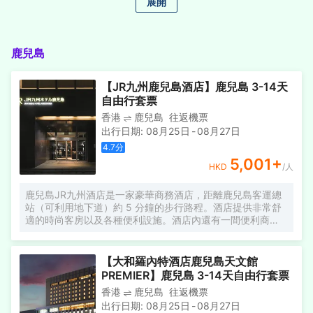
展開
可以在Spa進行放鬆，可大大提升您對酒店的滿意度。酒店設
有24小時前台諮詢服務，為下榻至此的您提供最貼心的行程
安排。
鹿兒島
【JR九州鹿兒島酒店】鹿兒島 3-14天
自由行套票
香港
鹿兒島
往返機票
出行日期
:
08月25日
-
08月27日
4.7
分
5,001
+
HKD
/人
鹿兒島JR九州酒店是一家豪華商務酒店，距離鹿兒島客運總
站（可利用地下道）約 5 分鐘的步行路程。酒店提供非常舒
適的時尚客房以及各種便利設施。酒店內還有一間便利商
店、投幣洗衣店以及按摩水療中心。所有客房皆提供高速區
域及無線網路。
【大和羅內特酒店鹿兒島天文館
PREMIER】鹿兒島 3-14天自由行套票
香港
鹿兒島
往返機票
出行日期
:
08月25日
-
08月27日