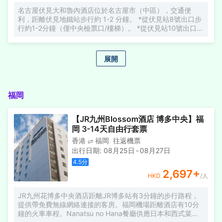
名古屋伏見大和魯內酒店位於名古屋市（中區），交通便
利，距離伏見地鐵站步行約 1-2 分鐘。 *從伏見站8號出口步
行約1-2分鐘（僅中央檢票口/樓梯）。 *從伏見站10號出口步
行約5分鐘（有北檢票口/電梯）。 名古屋市科學館距離酒店
有 5 分鐘步行路程，名古屋城距離酒店有 10 分鐘車程。 位
置便利，距離名古屋站/榮區/大須區僅一站地鐵。 在名古屋
展開
伏見大和魯內酒店，您可以去餐廳享用美餐。 每天早上 6:30
至 10:00 供應自助早餐（收費）。 酒店提供乾洗/洗衣服
務、24 小時前台和行李寄存服務。 233 間空調客房配備冰
箱和純平電視，讓您在其中一間體驗賓至如歸的感覺。 客房
福岡
內提供免費無線網絡連接。 浴室包括免費洗浴用品和吹風
機。
【JR九州Blossom酒店 博多中央】福
岡 3-14天自由行套票
香港
福岡
往返機票
出行日期
:
08月25日
-
08月27日
4.5
分
2,697
+
HKD
/人
JR九州花博多中央酒店距離JR博多站有3分鐘的步行路程，
提供帶免費無線網絡連接的客房。福岡機場距離酒店有10分
鐘的火車車程。Nanatsu no Hana餐廳供應日本和西式菜