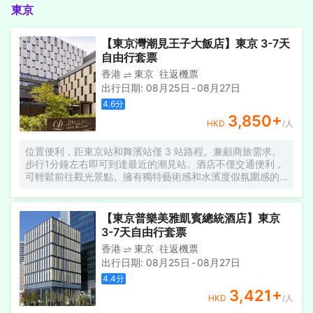
東京
【東京灣潮見王子大飯店】東京 3-7天
自由行套票
香港
東京
往返機票
出行日期
:
08月25日
-
08月27日
4.6
分
3,850
+
HKD
/人
位置便利，距東京站和舞濱站僅 3 站路程。兼顧商旅需求。
步行1分鐘左右即可到達最近的潮見站。酒店不僅交通便利，
可輕鬆前往觀光景點。擁有獨特藝術感和水濱度假氛圍感的
酒店，您可以在公共浴池和桑拿室放鬆身心，或在時尚的餐
廳享受美味愜意的時光。 ＊有關客房床位特別提醒：床位數
量將根據預訂的實際成人人數設定，超過預約成人數的額外
【東京普樂美雅凱賓總統酒店】東京
加床需另支付加床費用，具體費用請跟酒店諮詢。
3-7天自由行套票
香港
東京
往返機票
出行日期
:
08月25日
-
08月27日
4.4
分
3,421
+
HKD
/人