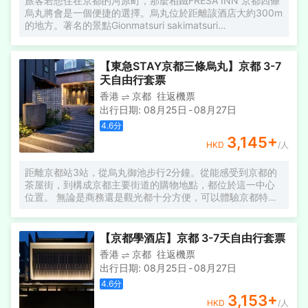
旅客若想住在京都的河原町，那麼相鐵FRESA INN 京都四條
烏丸將會是一個便捷的選擇。烏丸位於距離該酒店大約300m
的地方。著名的景點Gionmatsuri sakimatsuri
niwatoriboko、伊賀流忍者修行體驗和京都嵯峨之館和服體
驗均可步行很短距離到達。 酒店對客房的裝飾十分考究，每
間設施齊全的客房都配備有空調、液晶電視機和房間內高速
【東急STAY京都三條烏丸】京都 3-7
上網。電熱水壺和咖啡壺/茶壺可供使用，便捷的客房設施定
天自由行套票
能讓您倍感舒適。浴室配有拖鞋、24小時熱水和浴缸。 酒店
香港
京都
往返機票
提供的休閒設施，旨在為旅客營造多姿多彩、奢華完美的住
出行日期
:
08月25日
-
08月27日
宿體驗。酒店設有24小時前台諮詢服務，為下榻至此的您提
供最貼心的行程安排。
4.6
分
3,145
+
HKD
/人
距離京都站3站，從烏丸御池步行2分鐘。從能感受到京都的
茶屋街，到構成京都主要街道的購物地點，都位於這一中心
位置。 無論是商務還是觀光都十分方便，可以體驗京都特有
的住宿。 所有客房均配有洗衣機/烘乾機和微波爐，旨在讓您
在旅途中也能「像生活一樣地停留」。 京都東急兩替町三條
鳥丸酒店的設施，讓您在長期旅居中也能很好地度過，為您
【京都學酒店】京都 3-7天自由行套票
的旅途增添色彩。 酒店於餐廳棟提供以京都家常菜為主、日
香港
京都
往返機票
式西式融合的自助餐。您可以品嚐到由時令食材帶來的最天
出行日期
:
08月25日
-
08月27日
然的味道。
4.6
分
3,153
+
HKD
/人