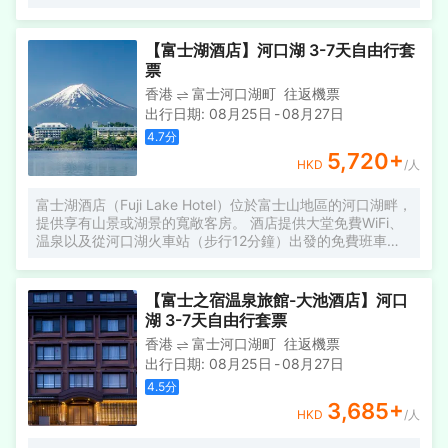
可到 SPA 慰勞一下自己，這裏提供按摩、身體護理和麪部護
理。在高爾夫球場盡興之後，您可以享受温泉和桑拿等其他
度假設施。此酒店的其他特色包括免費 WiFi、禮賓服務和禮
【富士湖酒店】河口湖 3-7天自由行套
品店/報攤。 酒店設有 3 間餐廳，您不妨去Bellevue享用美味
票
的法國菜。每天 7:30 至 9:00 提供收費的自助式早餐。 特色
香港
富士河口湖町
往返機票
服務/設施包括乾洗/洗衣服務、多語言服務和行李寄存。酒店
出行日期
:
08月25日
-
08月27日
提供免費自助停車。 有 79 間空調客房提供冰箱；您定能在
旅途中找到家的舒適。提供免費無線網絡，方便您與朋友保
4.7
分
持聯繫；有線頻道可滿足您的娛樂需求。浴室提供免費洗浴
5,720
+
HKD
/人
用品和坐浴桶。便利設施包括保險箱和茶具/咖啡用具，以及
帶有免費國際長途電話的電話。
富士湖酒店（Fuji Lake Hotel）位於富士山地區的河口湖畔，
提供享有山景或湖景的寬敞客房。 酒店提供大堂免費WiFi、
温泉以及從河口湖火車站（步行12分鐘）出發的免費班車。
客房配有空調、平面電視、冰箱和電熱水壺。 部分客房設有
日式房間區和私人露天浴池。 浴衣（日式浴袍）可供多人使
用。 私人浴室配有吹風機。 酒店設有一個夏季開放的游泳
【富士之宿温泉旅館-大池酒店】河口
池，客人可要求按摩和麪部護理，但需支付額外費用。 前台
湖 3-7天自由行套票
24 小時開放，提供複印和行李寄存服務。 晚上，客人可以在
香港
富士河口湖町
往返機票
休息室免費享用當地飲品。 從 2023 年 3 月 1 日起，晚餐將
出行日期
:
08月25日
-
08月27日
從懷石料理改為日式和西式自助餐。 富士湖酒店距離富士急
樂園（Fujikyu Highland）有 5 分鐘車程，距離河口湖車站
4.5
分
有 5 分鐘車程。
3,685
+
HKD
/人