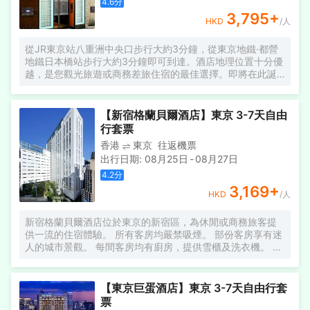
4.6
分
3,795
+
HKD
/人
從JR東京站八重洲中央口步行大約3分鐘，從東京地鐵·都營
地鐵日本橋站步行大約3分鐘即可到達。酒店地理位置十分優
越，是您觀光旅遊或商務差旅住宿的最佳選擇。即將在此誕
生的東京蒙特埃馬納酒店，以長久傳承下來的江户「粋IKI」
和「江戸風」為理念，打造優雅舒適的住宿環境，讓您在繁
華喧囂的都市中享有一份寧靜與安逸。每間客房床邊均設有
【新宿格蘭貝爾酒店】東京 3-7天自由
電源插座·充電用USB接口，採用席夢思公司制高級彈簧床墊
行套票
和床，並配置43英寸的智能電視，竭誠為您提供舒適便捷的
香港
東京
往返機票
入住體驗。
出行日期
:
08月25日
-
08月27日
4.2
分
3,169
+
HKD
/人
新宿格蘭貝爾酒店位於東京的新宿區，為休閒或商務旅客提
供一流的住宿體驗。 所有客房均嚴禁吸煙。 部份客房享有迷
人的城市景觀。 每間客房均有廚房，提供雪櫃及洗衣機。 想
消除疲勞或放鬆身心的話，不妨去住宿的按摩室。 這裡更有
餐廳，入住期間不妨順便過來吃點東西吧。 到酒吧小酌一
杯，為忙錄的一日畫上完美句號。 您可以使用客房及公共區
【東京巨蛋酒店】東京 3-7天自由行套
域的 Wi-Fi，隨時保持聯絡。 此酒店更設有自動售賣機。 住
票
宿提供24小時前台服務。 住宿設施齊全，提供貨幣兌換、免