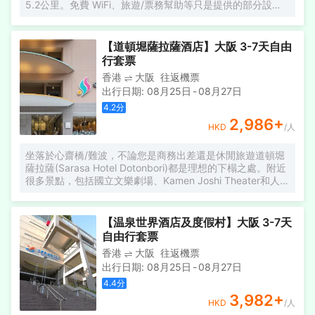
5.2公里。免費 WiFi、旅遊/票務幫助等只是提供的部分設
施。 [煩請乘坐公共交通工具來館] 由於停車位數量有限，連
續從早到夜間停車場可能滿位，包括附近的環球影城步道的
停車場。 來館時，我們強烈推薦使用公共交通工具。
【道頓堀薩拉薩酒店】大阪 3-7天自由
行套票
香港
大阪
往返機票
出行日期
:
08月25日
-
08月27日
4.2
分
2,986
+
HKD
/人
坐落於心齋橋/難波，不論您是商務出差還是休閒旅遊道頓堀
薩拉薩(Sarasa Hotel Dotonbori)都是理想的下榻之處。附近
很多景點，包括國立文樂劇場、Kamen Joshi Theater和人妖
俱樂部都離酒店不遠。 酒店休閒區提供了各類設施，您可以
在這裏舒緩身心壓力。24小時開放的前台服務可為您隨時提
供信息，以幫助您探索這個魅力之都。
【温泉世界酒店及度假村】大阪 3-7天
自由行套票
香港
大阪
往返機票
出行日期
:
08月25日
-
08月27日
4.4
分
3,982
+
HKD
/人