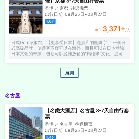
條】京都 3-7天自由行套票
香港
京都
往返機票
出行日期
:
08月25日
-
08月27日
4.6
分
3,371
+
HKD
/人
日式Dormy旅館。【更享受日本】是酒店的關鍵字。 一個日
式高級品牌，使遊客不僅可以在海外，而且可以在日本體驗
日本文化的奇蹟，包括可以脱鞋放鬆的“榻榻米”文化。您可以
在天然温泉中慢慢放鬆。我們希望您“更多地”治癒疲倦的身
體。日常維護熱水是必不可少的。早餐包括當地食材和特色
菜。我們提供各種精美的菜餚，使每個客戶都更加滿意。在
展開
商務酒店特有的便利位置上，您可以感受到和諧精神的空
間。我們特別注重“更”舒適的住宿的設備和設施。
名古屋
【名鐵大酒店】名古屋 3-7天自由行套
票
香港
名古屋
往返機票
出行日期
:
08月25日
-
08月27日
4.4
分