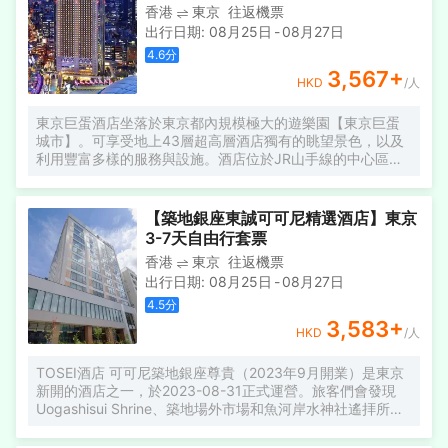
香港
東京
往返機票
費行李寄存、乾洗和洗衣服務。 如果您打算開車前來，可以
出行日期
:
08月25日
-
08月27日
考慮停泊在停車場。
4.6
分
3,567
+
HKD
/人
東京巨蛋酒店坐落於東京都內規模極大的遊樂園【東京巨蛋
城市】。可享受地上43層超高層酒店獨有的眺望景色，以及
利用豐富多樣的服務與設施。酒店位於JR山手線的中心區
域，是最適合商務與度假觀光的地點。 健身室讓閑暇時間更
加充實，按摩室讓悠閑時光更加完美。酒店的會議廳和商務
中心提供優質服務，是眾多商旅客選擇入住這裏的原因。
【築地銀座東誠可可尼精選酒店】東京
3-7天自由行套票
香港
東京
往返機票
出行日期
:
08月25日
-
08月27日
4.5
分
3,583
+
HKD
/人
TOSEI酒店 可可尼築地銀座尊貴（2023年9月開業）是東京
新開的酒店之一，於2023-08-31正式運營。旅客們會發現
Uogashisui Shrine、築地場外市場和魚河岸水神社遙拝所距
離酒店都不遠。 所有極具特色的客房都配備有雨傘、空調和
液晶電視機，讓您感受到更加貼心細緻的入住體驗。電熱水