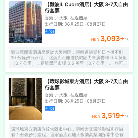
務/設施包括24 小時前台服務、多語言服務和行李寄存。 有
【難波IL Cuore酒店】大阪 3-7天自由
54 間空調客房提供冰箱和平板電視；您定能在旅途中找到家
行套票
的舒適。提供免費無線網絡，方便您與朋友保持聯繫；衞星
香港
大阪
往返機票
頻道可滿足您的娛樂需求。浴室提供淋浴/盆浴組合、免費洗
出行日期
:
08月25日
-
08月27日
浴用品和坐浴桶。便利設施包括電話，以及書桌和微波爐。
4.5
分
3,093
+
HKD
/人
難波庫爾雷酒店坐落於大阪南區，距離道頓堀和日本橋不到
10 分鐘步行路程。 此酒店距離道頓堀固力果廣告牌 0.4 英里
（0.7 公里），距離黑門市場 0.5 英里（0.7 公里）。 您可
利用免費 WiFi、宴會廳和自動售貨機等便利服務和設施。 在
難波庫爾雷酒店，您可以去餐廳享用美餐。每天 7:00 至
9:30 提供收費的自助式早餐。 特色服務/設施包括大堂免費
【環球影城東方酒店】大阪 3-7天自由
報紙、乾洗/洗衣服務和24 小時前台服務。 有 231 間空調客
行套票
房提供平板電視；您定能在旅途中找到家的舒適。提供免費
香港
大阪
往返機票
有線和無線上網。配備淋浴/盆浴組合的私人浴室提供免費洗
出行日期
:
08月25日
-
08月27日
浴用品和吹風機。便利設施包括電話，以及書桌和電熱水
壺。
4.6
分
3,519
+
HKD
/人
環球城東方酒店位於大阪市中心，距離大阪環球影城步行街
有 1 分鐘步行路程。這家酒店距離大阪樂高樂園探索中心有