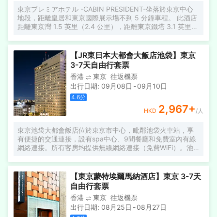
東京プレミアホテル -CABIN PRESIDENT-坐落於東京中心
地段，距離皇居和東京國際展示場不到 5 分鐘車程。 此酒店
距離東京灣 1.5 英里（2.4 公里），距離東京鐵塔 3.1 英里
（5 公里）。 您可充分利用健身中心等度假設施，此外還有
免費 WiFi和自動售貨機等。 您可以去酒店的ベイサイドキッ
チン餐廳享用午餐，或者去咖啡館吃些點心。每天 7:00 至
【JR東日本大都會大飯店池袋】東京
10:00 提供收費的自助式早餐。 特色服務/設施包括乾洗/洗
3-7天自由行套票
衣服務、24 小時前台服務和多語言服務。酒店提供收費自助
香港
東京
往返機票
停車。 有 135 間空調客房提供平板電視；您定能在旅途中找
出行日期
:
09月08日
-
09月10日
到家的舒適。提供數碼電視，可滿足您的娛樂需求。浴室提
供免費洗浴用品和吹風機。便利設施包括電話，以及保險箱
4.6
分
和書桌。
2,967
+
HKD
/人
東京池袋大都會飯店位於東京市中心，毗鄰池袋火車站，享
有便捷的交通連接，設有spa中心、9間餐廳和免費室內有線
網絡連接。所有客房均提供無線網絡連接（免費WiFi）。池
袋車站提供5條火車線路和3條地鐵線路，包括直達新宿、原
宿和涉谷地區的火車連接。通往羽田和成田機場的機場班車
可直達東京大都會飯店。
【東京蒙特埃爾馬納酒店】東京 3-7天
自由行套票
香港
東京
往返機票
出行日期
:
08月25日
-
08月27日