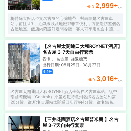
2,999
+
HKD
/人
梅特蘇大飯店位於名古屋的心臟地帶，對面即是名古屋車
站，前往 JR 、近鐵線以及地鐵都非常便利，方便造訪整個名
古屋地區。飯店內附設好幾間餐廳，客人可享用包含中國、
日本和歐洲風味的菜餚。另設有一個大型的購物大道。新改
造的客房空間寬敞，配有現代化的裝飾，備有辦公桌、電視
以及其他設施。WiFi 和 LAN 網路在每間客房內皆有提供。
【名古屋太閣通口大和ROYNET酒店】
名古屋 3-7天自由行套票
香港
名古屋
往返機票
出行日期
:
08月25日
-
08月27日
4.4
分
3,016
+
HKD
/人
名古屋太閤通口大和ROYNET酒店坐落在名古屋車站。從中
部國際機場（Centrair）乘坐名鐵特急到名鐵名古屋站約需
28分鐘。從JR名古屋站太閣通口步行約4分鐘。從名鐵名古
屋站和近鐵名古屋站步行約14分鐘。距離Mode Gakuen
Spiral Towers和Midland Square不到10分鐘步行路程。 此
酒店距離名古屋城 3.5 公里，距離日本樂高樂園 15.9 公里。
【三井花園酒店名古屋普米爾 】名古
客人可使用免費 WiFi和自動售貨機。入住名古屋太閤通口大
屋 3-7天自由行套票
和ROYNET酒店的客人可以在酒店一樓的Nha VietNam用