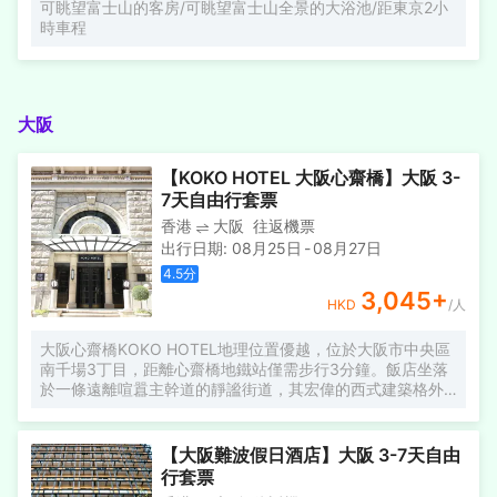
可眺望富士山的客房/可眺望富士山全景的大浴池/距東京2小
時車程
大阪
【KOKO HOTEL 大阪心齋橋】大阪 3-
7天自由行套票
香港
大阪
往返機票
出行日期
:
08月25日
-
08月27日
4.5
分
3,045
+
HKD
/人
大阪心齋橋KOKO HOTEL地理位置優越，位於大阪市中央區
南千場3丁目，距離心齋橋地鐵站僅需步行3分鐘。飯店坐落
於一條遠離喧囂主幹道的靜謐街道，其宏偉的西式建築格外
引人注目。儘管位於心齋橋中心地帶，飯店營造出寧靜祥和
的氛圍，為賓客提供高品質的住宿體驗。
【大阪難波假日酒店】大阪 3-7天自由
行套票