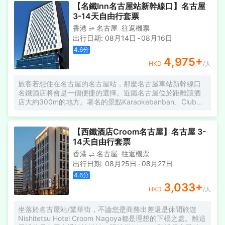
獨特的氛圍，同時讓您的身心煥然一新。
【名鐵Inn名古屋站新幹線口】名古屋
3-14天自由行套票
香港
名古屋
往返機票
出行日期
:
08月14日
-
08月16日
4.6
分
4,975
+
HKD
/人
旅客若想住在名古屋的名古屋站，那麼名古屋車站新幹線口
名鐵酒店將會是一個便捷的選擇。近鐵名古屋位於距離該酒
店大約300m的地方。著名的景點Karaokebanban、Club
Winners和Yuri Fountain均可步行很短距離到達。 所有極具
特色的客房都配備有房內保險箱、空調和液晶電視機，讓您
感受到更加貼心細緻的入住體驗。服務人員會提前為您準備
【西鐵酒店Croom名古屋】名古屋 3-
好電熱水壺和咖啡壺/茶壺，以滿足您的飲水需求。倘若您在
14天自由行套票
忙碌的一天後想在自己的客房內放鬆，提供拖鞋、24小時熱
香港
名古屋
往返機票
水和吹風機的客房浴室是不錯的選擇。 在漫長的一天結束
出行日期
:
08月25日
-
08月27日
後，遊客可以在按摩室進行放鬆，可大大提升您對酒店的滿
意度。酒店設有24小時前台諮詢服務，為下榻至此的您提供
4.6
分
最貼心的行程安排。
3,033
+
HKD
/人
坐落於名古屋站/繁華街，不論您是商務出差還是休閒旅遊
Nishitetsu Hotel Croom Nagoya都是理想的下榻之處。離這