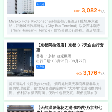
4.6
分
3,082
+
HKD
/人
Miyako Hotel Kyotohachijo(都京都八條酒店) 毗鄰JR京都
站，距離城市汽車總站（City Bus Terminal）以及西本願寺
（Nishi Hongan-ji Temple）僅15分鐘步行路程。酒店地理
位置優越，享有得天獨厚的便利交通條件，讓您的出行更為
輕鬆。 酒店提供舒適温馨的客房，房內配有齊全的現代化設
施，浴室帶有浴缸；同時，工作人員將用他們周至貼心的客
【京都阿拉酒店】京都 3-7天自由行套
房服務讓您享受到像家一樣的温馨感。閒暇之餘，您可以到
票
酒店的美容院享受全方位的按摩和理療服務，放鬆身心；也
香港
京都
往返機票
可以按個人喜好選擇前往酒店內部的6大餐飲場所，盡情享用
出行日期
:
08月25日
-
08月27日
中式川菜、日式料理和其他國際經典美食。此外，酒店還設
有一間便利店和自動售貨機售，給您提供更多方便。
4.7
分
3,176
+
HKD
/人
從京都站中央口徒步4分鐘。 酒店處於觀光和商務都非常方
便的地理位置，在“寬敞舒適的空間”和“大浴場”度過治癒的時
間。 便利店在酒店對面，便利性也很充實。我們提議在京都
逗留的新形式。 ALA HOTEL KYOTO位於京都的門戶，可以
更深地享受今天的京都。
【天然温泉蓮花之湯-御宿野乃京都七