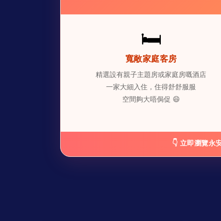
🛏️
寬敞家庭客房
精選設有親子主題房或家庭房嘅酒店
一家大細入住，住得舒舒服服
空間夠大唔侷促 😄
👇 立即瀏覽