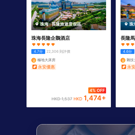
珠海
·
長隆旅遊度假區
珠
珠海長隆企鵝酒店
長隆馬
中心店
4.7
分
22,306
則評價
4.6
分
極地大床房
雜技
永安優惠
永
4% OFF
1,474
+
HKD
1,537
HKD