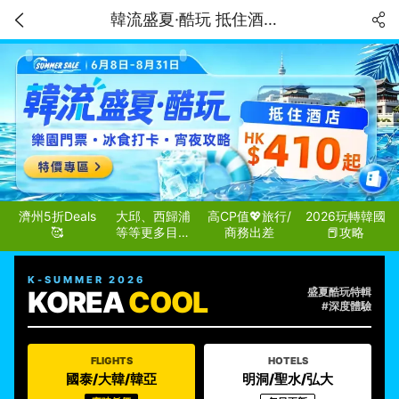
韓流盛夏·酷玩 抵住酒店 HK$410 起！樂園門票 冰食打卡 宵夜攻略
濟州5折Deals
大邱、西歸浦
高CP值💖旅行/
2026玩轉韓國
🥰
等等更多目的
商務出差
📕攻略
地
K-SUMMER 2026
KOREA
COOL
盛夏酷玩特輯
#深度體驗
FLIGHTS
HOTELS
國泰/大韓/韓亞
明洞/聖水/弘大