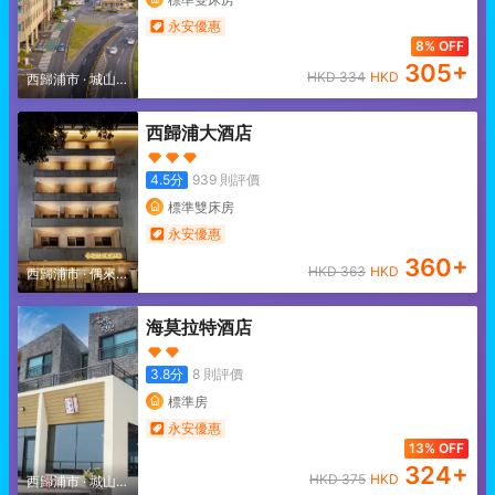
永安優惠
8% OFF
305
+
HKD
334
HKD
西歸浦市
·
城山日
出峯/表善面
西歸浦大酒店
4.5
分
939
則評價
標準雙床房
永安優惠
360
+
HKD
363
HKD
西歸浦市
·
偶來市
場
海莫拉特酒店
3.8
分
8
則評價
標準房
永安優惠
13% OFF
324
+
HKD
375
HKD
西歸浦市
·
城山日