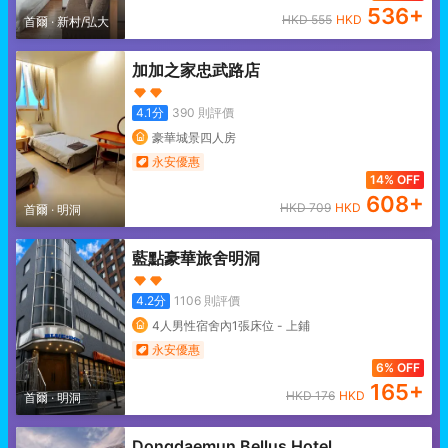
536
+
HKD
555
HKD
首爾
·
新村/弘大
加加之家忠武路店
4.1
分
390
則評價
豪華城景四人房
永安優惠
14% OFF
608
+
HKD
709
HKD
首爾
·
明洞
藍點豪華旅舍明洞
4.2
分
1106
則評價
4人男性宿舍內1張床位 - 上鋪
永安優惠
6% OFF
165
+
HKD
176
HKD
首爾
·
明洞
Dongdaemun Bellus Hotel