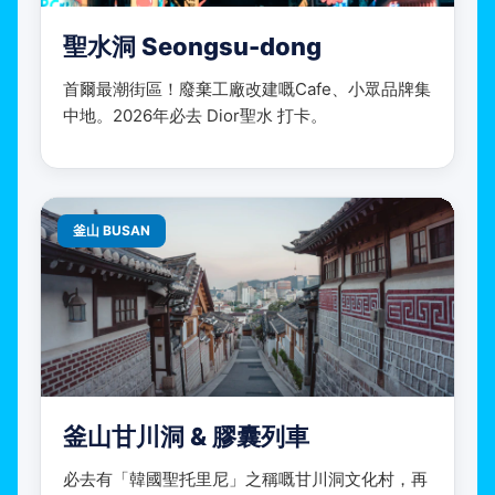
聖水洞 Seongsu-dong
首爾最潮街區！廢棄工廠改建嘅Cafe、小眾品牌集
中地。2026年必去 Dior聖水 打卡。
釜山 BUSAN
釜山甘川洞 & 膠囊列車
必去有「韓國聖托里尼」之稱嘅甘川洞文化村，再