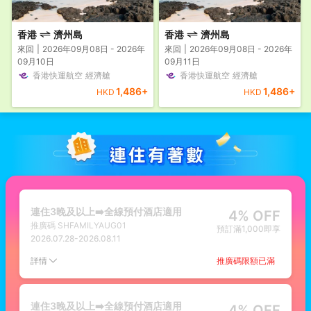
香港
濟州島
香港
濟州島
來回
2026年09月08日 - 2026年
來回
2026年09月08日 - 2026年
09月10日
09月11日
香港快運航空
經濟艙
香港快運航空
經濟艙
1,486
+
1,486
+
HKD
HKD
連住3晚及以上➡️全線預付酒店適用
4% OFF
推廣碼
SHFAMILYAUG01
預訂滿1,000即享
2026.07.28
-
2026.08.11
推廣碼限額已滿
詳情
連住3晚及以上➡️全線預付酒店適用
4% OFF