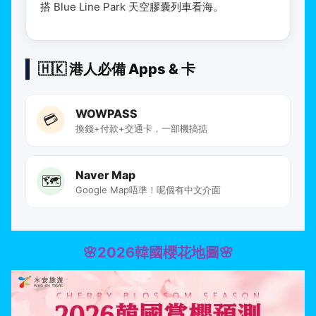
搭 Blue Line Park 天空膠囊列車看海。
🇭🇰 港人必備 Apps & 卡
WOWPASS
💳
換錢+付款+交通卡，一部機搞掂
Naver Map
🗺️
Google Map唔準！呢個有中文介面
🌸2026韓國櫻花地圖🌸