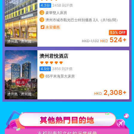
4.3
分
2458
則評價
豪華雙人床房
濟州市城市觀光巴士特別優惠 2人（共1份/間）
永安優惠
53% OFF
524
+
HKD
1,132
HKD
濟州島
·
濟州國際
機場/濟州市/連洞
濟州君悅酒店
4.5
分
3856
則評價
65平米海景大床房
2,308
+
HKD
濟州島
·
濟州國際
機場/濟州市/連洞