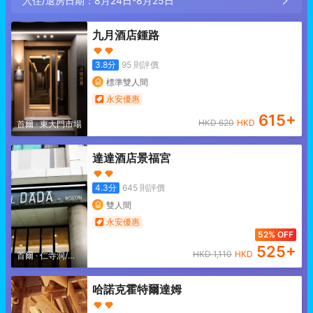
入住/退房日期：
8月24日
-
8月25日
九月酒店鍾路
3.8
分
95
則評價
標準雙人間
永安優惠
615
+
HKD
620
HKD
首爾
·
東大門市場
達達酒店景福宮
4.3
分
645
則評價
雙人間
永安優惠
52% OFF
525
+
HKD
1,110
HKD
首爾
·
仁寺洞/北
村
哈諾克霍特爾達姆