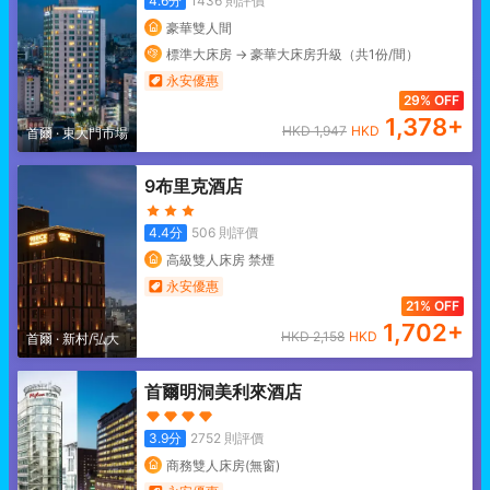
4.6
分
1436
則評價
豪華雙人間
標準大床房 -> 豪華大床房升級（共1份/間）
永安優惠
29% OFF
1,378
+
HKD
1,947
HKD
首爾
·
東大門市場
9布里克酒店
4.4
分
506
則評價
高級雙人床房 禁煙
永安優惠
21% OFF
1,702
+
HKD
2,158
HKD
首爾
·
新村/弘大
首爾明洞美利來酒店
3.9
分
2752
則評價
商務雙人床房(無窗)