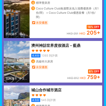
標準雙床房
Coco Culture Club無邊際泳池入場費優惠券（共1
份/間） + Coco Culture Club優惠套餐（共1份/
間）
永安優惠
18% OFF
205
+
HKD
251
HKD
西歸浦市
·
城山日
出峯/表善面
濟州神話世界度假酒店 – 藍鼎
4.4
分
1393
則評價
高級特大床房
永安優惠
6% OFF
759
+
HKD
812
HKD
西歸浦市
·
中文觀
光區
城山合作城市酒店
4.5
分
545
則評價
標準雙床房