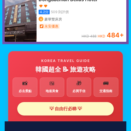
4.2
分
509
則評價
豪華雙床房
永安優惠
484
+
HKD
488
HKD
KOREA TRAVEL GUIDE
韓國超全 📝 旅遊攻略
📸
🍱
🎁
🚌
必去景點
地道美食
必買手信
交通指南
💡 自由行必睇 💡