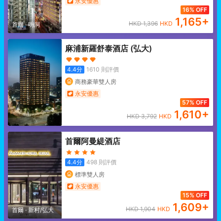
永安優惠
16% OFF
1,165
+
HKD
1,396
HKD
首爾
·
明洞
麻浦新羅舒泰酒店 (弘大)
4.4
分
1610
則評價
商務豪華雙人房
永安優惠
57% OFF
1,610
+
HKD
3,792
HKD
首爾阿曼緹酒店
4.4
分
498
則評價
標準雙人房
永安優惠
15% OFF
1,609
+
HKD
1,904
HKD
首爾
·
新村/弘大