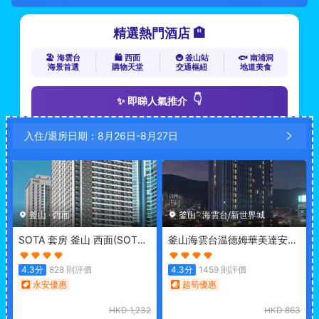
精選熱門酒店 🏨
🏖️ 海雲台
🛍️ 西面
🚇 釜山站
🐟 南浦洞
海景首選
購物天堂
交通樞紐
地道美食
👇
✨ 即睇人氣推介
入住/退房日期：
8月26日
-
8月27日
釜山
·
西面
釜山
·
海雲台/新世界城
SOTA 套房 釜山 西面
(SOTA
釜山海雲台温德姆華美達安可
SUITE Busan Seomyeon)
酒店
(Ramada Encore by
Wyndham Busan
4.3
分
828
則評價
4.3
分
1459
則評價
Haeundae)
永安優惠
超筍優惠
HKD
1,232
HKD
863