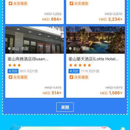
永安優惠
永安優惠
HKD
1,263
HKD
2,870
684
+
2,234
+
HKD
HKD
釜山
·
西面
釜山
·
西面
釜山商務酒店
(Busan
釜山樂天酒店
(Lotte Hotel
Business Hotel)
Busan)
4.5
分
900
則評價
4.5
分
1116
則評價
永安優惠
永安優惠
HKD
1,415
HKD
1,679
514
+
1,566
+
HKD
HKD
展開