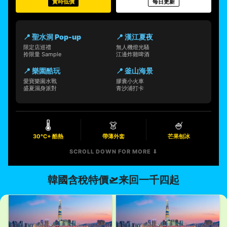
實時低價
每日更新
📍 聖水洞 Pop-up
📍 漢江夏夜
限定店巡禮
無人機燈光騷
拎限量 Sample
江邊炸雞啤酒
📍 樂園酷玩
📍 釜山海景
愛寶樂園水戰
膠囊小火車
盛夏濕身派對
青沙浦打卡
🌡️
👗
🍧
30°C+ 酷熱
帶薄外套
芒果刨冰
SCROLL DOWN FOR MORE ⬇︎
韓國含稅特價🛫来回一千四起