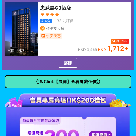
忠武路G3酒店
4.4
分
1133
則評價
標準雙人房
永安優惠
50% OFF
1,712
+
HKD
3,469
HKD
首爾
·
明洞
展開
👆即Click【展開】查看隱藏低價👆