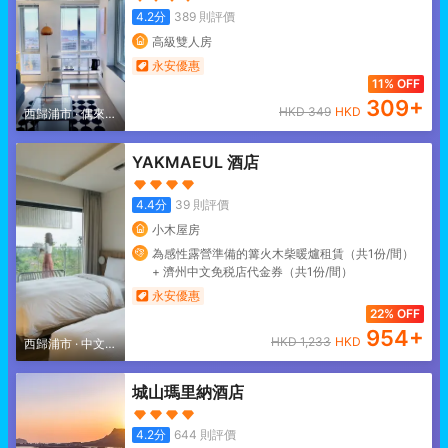
4.2
分
389
則評價
高級雙人房
永安優惠
11% OFF
309
+
HKD
349
HKD
西歸浦市
·
偶來市
場
YAKMAEUL 酒店
4.4
分
39
則評價
小木屋房
為感性露營準備的篝火木柴暖爐租賃（共1份/間）
+ 濟州中文免税店代金券（共1份/間）
永安優惠
22% OFF
954
+
HKD
1,233
HKD
西歸浦市
·
中文觀
光區
城山瑪里納酒店
4.2
分
644
則評價