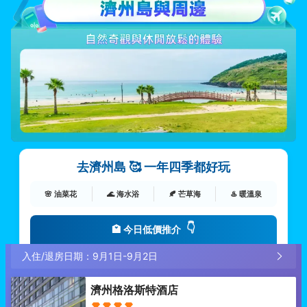
去濟州島 🥰 一年四季都好玩
🌸 油菜花
🌊 海水浴
🍂 芒草海
♨️ 暖溫泉
👇
🏩 今日低價推介
入住/退房日期：
9月1日
-
9月2日
濟州格洛斯特酒店