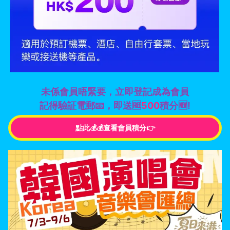
未係會員唔緊要，立即登記成為會員
記得驗証電郵📧，即送🆓
500
積分🆕!
點此💰💰查看會員積分👉