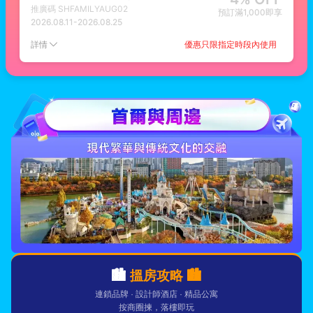
推廣碼
SHFAMILYAUG02
預訂滿1,000即享
2026.08.11
-
2026.08.25
優惠只限指定時段內使用
詳情
🏙️
搵房攻略 🏙️
連鎖品牌 · 設計師酒店 · 精品公寓
按商圈揀，落樓即玩