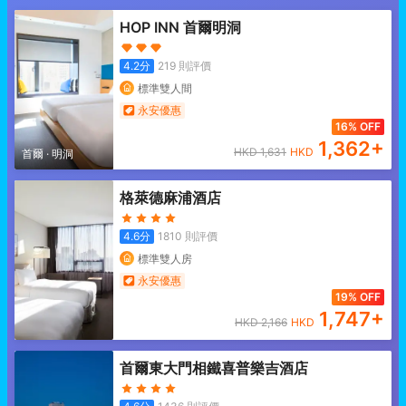
HOP INN 首爾明洞
4.2
分
219
則評價
標準雙人間
永安優惠
16% OFF
1,362
+
HKD
1,631
HKD
首爾
·
明洞
格萊德麻浦酒店
4.6
分
1810
則評價
標準雙人房
永安優惠
19% OFF
1,747
+
HKD
2,166
HKD
首爾東大門相鐵喜普樂吉酒店