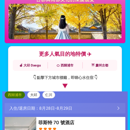
更多人氣目的地特價 ✈️
🍎 大邱 Daegu
🍊 西歸浦市
⛩️ 慶州古都
👇 點擊下方城市標籤，即睇心水住宿 👇
▼
西歸浦市
大邱
仁川
入住/退房日期：
8月28日
-
8月29日
菲斯特 70 號酒店