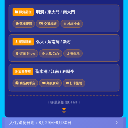
明洞 / 東大門 / 南大門
🛍️ 掃貨必住
🚇 落樓即買
🗺 交通樞紐
🍢 地道小食
弘大 / 延南洞 / 新村
🎸 潮流玩樂
🎤 街頭 Show
☕ 人氣 Cafe
🌙 夜生活
聖水洞 / 江南 / 狎鷗亭
☕ 文青奢華
🛍 精品買手店
🍽 高級食府
📸 打卡聖地
↓ 睇最新抵住Deals ↓
入住/退房日期：
8月29日
-
8月30日