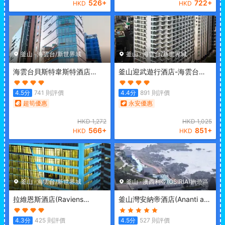
526
+
722
+
HKD
HKD
釜山
·
海雲台/新世界城
釜山
·
海雲台/新世界城
海雲台貝斯特韋斯特酒店
釜山迎武遊行酒店-海雲台海
(Best Western Haeundae
灘
(Busan Yeongmu Parade
Hotel)
Hotel Haeundae Beach)
4.5
分
741
則評價
4.4
分
891
則評價
超筍優惠
永安優惠
HKD
1,272
HKD
1,025
566
+
851
+
HKD
HKD
釜山
·
海雲台/新世界城
釜山
·
澳西利亞(OSIRIA)旅遊區
拉維恩斯酒店
(Raviens
釜山灣安納帝酒店
(Ananti at
Maison de Hotel)
Busan Cove)
4.3
分
425
則評價
4.5
分
527
則評價