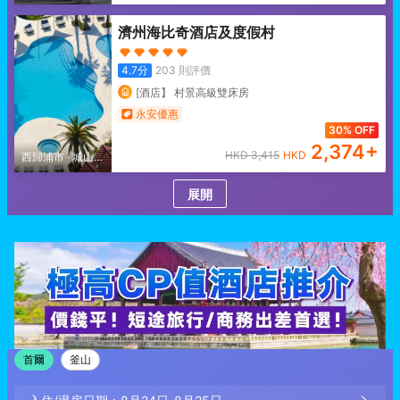
出峯/表善面
濟州海比奇酒店及度假村
4.7
分
203
則評價
[酒店】 村景高級雙床房
永安優惠
30% OFF
2,374
+
HKD
3,415
HKD
西歸浦市
·
城山日
出峯/表善面
展開
首爾
釜山