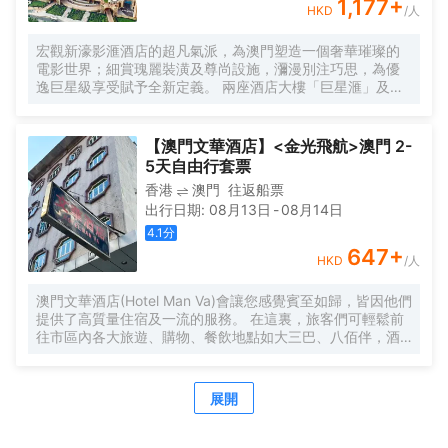
1,177
+
HKD
/人
宏觀新濠影滙酒店的超凡氣派，為澳門塑造一個奢華璀璨的
電影世界；細賞瑰麗裝潢及尊尚設施，瀰漫別注巧思，為優
逸巨星級享受賦予全新定義。 兩座酒店大樓「巨星滙」及氣
派非凡的「明星滙」的客房及套房，時尚型格的客房同時融
合了華麗裝飾派的藝術風格，閃爍耀目，無與倫比，演繹超
凡氣度，一切由您主導。 在這裏，每分每秒都享受巨星度假
【澳門文華酒店】<金光飛航>澳門 2-
禮遇，或選擇於「漣」水療來一趟煥然身心之旅，或於薈萃
5天自由行套票
環球星級美食的多間食府享受多重感官盛宴，以及意想不到
香港
澳門
往返船票
的娛樂體驗，精彩連場，目不暇給。
出行日期
:
08月13日
-
08月14日
4.1
分
647
+
HKD
/人
澳門文華酒店(Hotel Man Va)會讓您感覺賓至如歸，皆因他們
提供了高質量住宿及一流的服務。 在這裏，旅客們可輕鬆前
往市區內各大旅遊、購物、餐飲地點如大三巴、八佰伴，酒
店位置優越讓遊人變得方便快捷。
展開