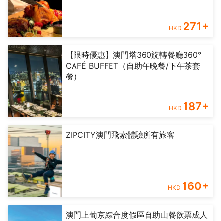
271
+
HKD
【限時優惠】澳門塔360旋轉餐廳360°
CAFÉ BUFFET（自助午晚餐/下午茶套
餐）
187
+
HKD
ZIPCITY澳門飛索體驗所有旅客
160
+
HKD
澳門上葡京綜合度假區自助山餐飲票成人