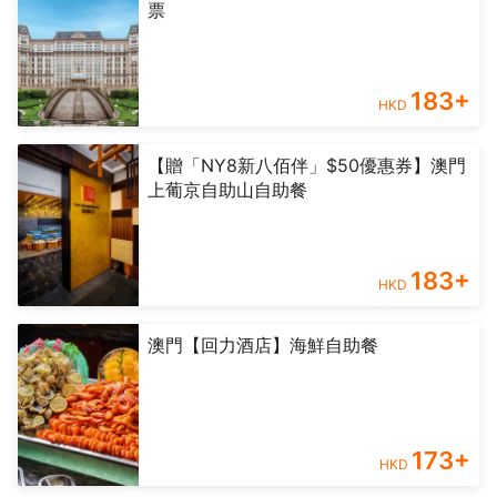
票
183
+
HKD
【贈「NY8新八佰伴」$50優惠券】澳門
上葡京自助山自助餐
183
+
HKD
澳門【回力酒店】海鮮自助餐
173
+
HKD