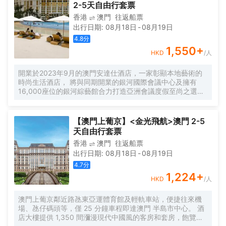
為特色, 是休閒和放鬆的理想之選。卓越的服務團隊讓賓客體
2-5天自由行套票
驗更上一層樓。倫敦人名匯設有多座游泳池、24小時健身中
香港
澳門
往返船票
心及水療中心, 體貼注重健康的賓客。餐飲選項包括喜公館。
出行日期
:
08月18日
-
08月19日
賓客亦可漫步於150 間國際品牌名店, 或於表演場地欣賞精彩
演出。
4.8
分
1,550
+
HKD
/人
開業於2023年9月的澳門安達仕酒店，一家彰顯本地藝術的
時尚生活酒店， 將與同期開業的銀河國際會議中心及擁有
16,000座位的銀河綜藝館合力打造亞洲會議度假至尚之選。
酒店設有專供大型會展及獎勵旅遊團隊辦理入住手續的大
堂，700多間客房和套房、安達仕酒廊、大堂吧、餐廳，以及
配有最先進設備的健身中心和室內恆溫泳池。 在澳門安達仕
【澳門上葡京】<金光飛航>澳門 2-5
酒店，獨樹一幟的安達仕格調隨處可見，為澳門增添了一抹
天自由行套票
絢麗獨特的景點。酒店的設計以澳門多姿多彩的中葡文化傳
香港
澳門
往返船票
統為靈感，配合精雕細琢且充滿生氣的裝潢，並以新鮮本地
出行日期
:
08月18日
-
08月19日
食材精心烹製而成的美饌佳餚等，將為商務及休閒旅遊賓客
帶來無與倫比的美妙享受。
4.7
分
1,224
+
HKD
/人
澳門上葡京鄰近路氹東亞運體育館及輕軌車站，便捷往來機
場、氹仔碼頭等，僅 25 分鐘車程即達澳門 半島市中心。 酒
店大樓提供 1,350 間瀰漫現代中國風的客房和套房，飽覽綠