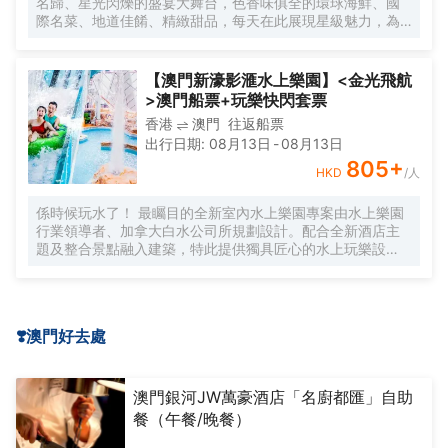
名歸、星光閃爍的盛宴大舞台，色香味俱全的環球海鮮、國
際名菜、地道佳餚、精緻甜品，每天在此展現星級魅力，為
您呈獻華美豐盛的自助餐體驗。
【澳門新濠影滙水上樂園】<金光飛航
>澳門船票+玩樂快閃套票
香港
澳門
往返船票
出行日期
:
08月13日
-
08月13日
805
+
HKD
/人
係時候玩水了！ 最矚目的全新室內水上樂園專案由水上樂園
行業領導者、加拿大白水公司所規劃設計。配合全新酒店主
題及整合景點融入建築，特此提供獨具匠心的水上玩樂設
施，延伸滑水道至室外以創造更大空間感，讓所有年齡層的
玩家均可以共用歡樂難忘的水上活動。
❣️澳門好去處
澳門銀河JW萬豪酒店「名廚都匯」自助
餐（午餐/晚餐）