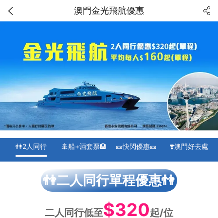
澳門金光飛航優惠
👫2人同行
🚢船+酒套票🏨
🎫快閃優惠🎫
❣️澳門好去處
👫二人同行單程優惠👫
$320
二人同行低至
起/位