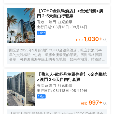
茵勝境花園及路氹醉人景緻。房內備有高 速寬帶上網、55 英
寸平面電視、豪華浴缸及獨立淋浴間，並採用 Grohe
Freehander 淋浴系統。 水療中心設有 14 間奢華典雅的水療
【YOHO金銀島酒店】<金光飛航>澳
套房提供專業護理、Gentlemen's Tonic 美髮中心打造個人化
門 2-5天自由行套票
造型， 以及由 Bastien Gonzalez 主理的 PEDI:MANI:CURE
香港
澳門
往返船票
Studio 美甲中心的護手美足療程；健身房提供泰諾 健
出行日期
:
08月13日
-
08月14日
（Technogym®）的先進器材，並設教練指導；室內外泳池
四季恒温，療愈賓客身心。度假村集結多家首登澳門的食府
4.6
分
及特色主題餐廳，囊括來自澳門、葡萄牙、中國各省及歐美
1,030
+
HKD
/人
的環球佳餚， 多元選擇滿足不同口味。
開業於2023年9月的澳門YOHO金銀島酒店，屹立於澳門半
島的交通樞紐中心處，坐擁全澳最美的景觀。房間風格低調
奢華，可將澳凼海平線上的著名地標，如南灣湖景、繽紛綺
麗的南灣湖心大型噴泉及永利噴泉等盡收眼底。 天與海，湖
與城在這裏交匯共融。 YOHO金銀島更設有適合長期逗留的
酒店公寓式套房，提供設備齊全的廚房和乾洗機，讓您在外
【葡京人-歐舒丹主題住宿】<金光飛航
亦能賓至如歸，感受家一般的舒適。 酒店坐落於澳門半島最
>澳門 2-5天自由行套票
核心地帶，正前方為全澳門最四通八達的巴士轉乘站，附設
香港
澳門
往返船票
行人隧道直通毗鄰的新葡京酒店、葡京酒店、永利度假村、
出行日期
:
08月18日
-
08月19日
美高梅酒店、星際酒店及中國銀行大廈等，交通便捷的同時
更有美景環繞，可以俯瞰整個澳門半島的天際線和海灣。尤
4.6
分
其於落日時分，夕陽把天空染成一片橙紅色，倒映在湖面
997
+
HKD
/人
上，既浪漫又壯觀，令人舒適愜意。當夜幕降臨，可以近距
離地感受璀璨動人的城市夜景，為您帶來前所未見的嶄新體
【葡京人酒店-歐舒丹主題住宿 】Maison L’OCCITANE 是全