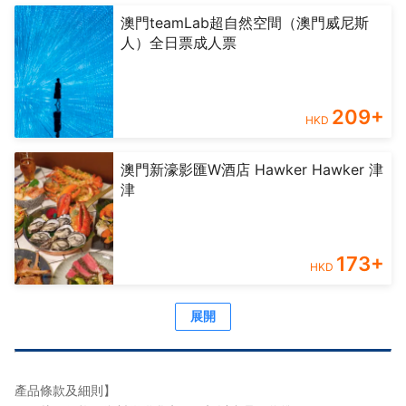
澳門teamLab超自然空間（澳門威尼斯
人）全日票成人票
209
+
HKD
澳門新濠影匯W酒店 Hawker Hawker 津
津
173
+
HKD
展開
產品條款及細則】