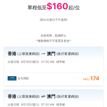
$160
單程低至
起/位
(部分出發日子不適用)
名額有限，額滿即止
*優惠價格不可退票及更改*
香港
澳門
(上環港澳碼頭)
(氹仔客運碼頭)
出發日期
8月16日(週日)
07:30 AM
標準艙
174
金光飛航
HKD
香港
澳門
(上環港澳碼頭)
(氹仔客運碼頭)
出發日期
8月15日(週六)
07:30 AM
標準艙