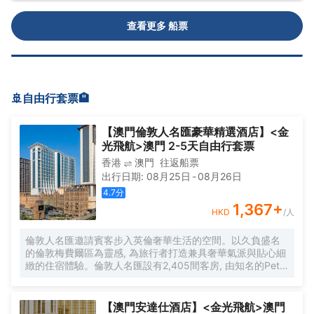
查看更多 船票
🚢自由行套票🏨
【澳門倫敦人名匯豪華精選酒店】<金
光飛航>澳門 2-5天自由行套票
香港
澳門
往返船票
出行日期
:
08月25日
-
08月26日
4.7
分
1,367
+
HKD
/人
倫敦人名匯邀請賓客步入英倫奢華生活的空間。以久負盛名
的倫敦梅費爾區為靈感, 為旅行者打造兼具奢華氣派與貼心細
緻的住宿體驗。倫敦人名匯設有2,405間客房, 由知名的Peter
Silling & Associates設計事務所擔綱設計, 重新詮釋英倫美學,
以強調比例及自然光的玩味個性凸顯喬治式建築的宏偉。精
心設計的一系列客房及套房以現代家居裝飾和典雅宅邸氛圍
【澳門安達仕酒店】<金光飛航>澳門