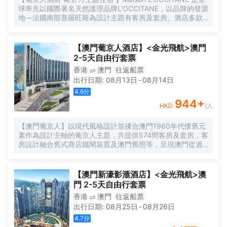
驗。 當您在YOHO金銀島酒店度過美好的一天後，您可以盡
球率先以國際著名天然護理品牌L’OCCITANE，以品牌的發源
情享受我們提供給入住賓客免費使用的無邊際泳池。飽覽主
地—法國南部普羅旺斯為設計主題有客房及套房。酒店多款
教山聖堂、優美海景及被驚豔的南灣湖景色包圍，在這個寧
客房的設計靈感取自L’OCCITANE標誌性的天然植物成分，分
靜而迷人的環境中，您可以沉浸在清涼的水中，放鬆身心，
別為蠟菊、馬鞭草、櫻花及乳木果，每款都展現出普羅旺斯
享受令人愉悅的泳池體驗。無邊際泳池的景觀設計為您提供
的獨特魅力和現代法國風情。
了壯麗的南灣湖景色，讓您感受到與大自然的親密接觸。
【澳門葡京人酒店】<金光飛航>澳門
2-5天自由行套票
香港
澳門
往返船票
出行日期
:
08月13日
-
08月14日
4.6
分
944
+
HKD
/人
【澳門葡京人】以現代風格設計並揉合澳門1960年代懷舊元
素作為設計主軸的葡京人主題，共提供574間客房及套房，客
房設計融合舊式商店鐵閘裝置及澳門舊照等，呈現澳門從過
去到現在的演變。
【澳門新濠影滙酒店】<金光飛航>澳
門 2-5天自由行套票
香港
澳門
往返船票
出行日期
:
08月25日
-
08月26日
4.7
分