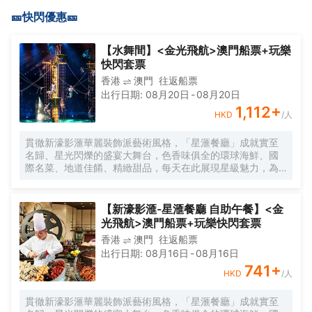
🎫快閃優惠🎫
【水舞間】<金光飛航>澳門船票+玩樂
快閃套票
香港
澳門
往返船票
出行日期
:
08月20日
-
08月20日
1,112
+
HKD
/人
貫徹新濠影滙華麗裝飾派藝術風格，「星滙餐廳」成就實至
名歸、星光閃爍的盛宴大舞台，色香味俱全的環球海鮮、國
際名菜、地道佳餚、精緻甜品，每天在此展現星級魅力，為
您呈獻華美豐盛的自助餐體驗。
【新濠影滙-星滙餐廳 自助午餐】<金
光飛航>澳門船票+玩樂快閃套票
香港
澳門
往返船票
出行日期
:
08月16日
-
08月16日
741
+
HKD
/人
貫徹新濠影滙華麗裝飾派藝術風格，「星滙餐廳」成就實至