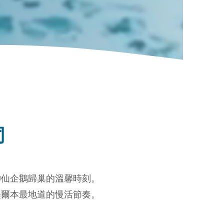
同
仙企鵝歸巢的溫馨時刻。
墨爾本最地道的慢活節奏。