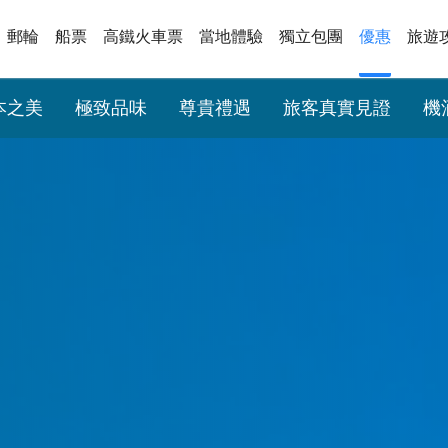
郵輪
船票
高鐵火車票
當地體驗
獨立包團
優惠
旅遊
本之美
極致品味
尊貴禮遇
旅客真實見證
機