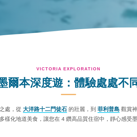
VICTORIA EXPLORATION
墨爾本深度遊：體驗處處不
人之處，從
大洋路十二門徒石
的壯麗，到
菲利普島
觀賞神
多樣化地道美食，讓您在 4 鑽高品質住宿中，靜心感受