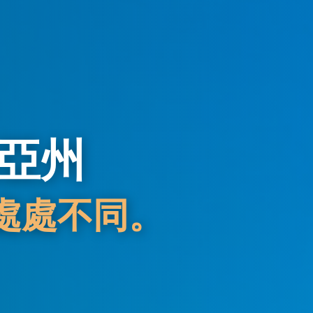
亞州
處處不同。