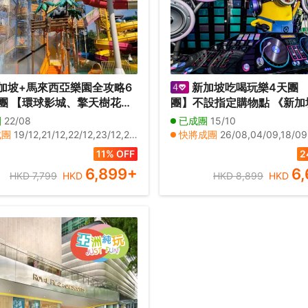
加坡+馬來西亞樂園全攻略6
新加坡吃喝玩樂4天團 
天樹花園
團】不設指定購物點 《新加坡海洋
光Show、Legoland樂高
生態館、環球影城、Gardens
團
22/08
已成團
15/10
全新水上樂園 Gamuda
the Bay濱海灣花園》
成團
19/12,21/12,22/12,23/12,24/12,26/12
快將成團
26/08,04/09,18/09,23/09,23/
SplashMania】
11% OFF
2
6,899
+
6
HKD 7,799
HKD
HKD 8,899
HKD