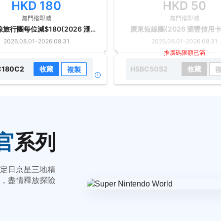
HKD
180
HKD
50
無門檻即減
無門檻即減
中國長線旅行團每位減$180(2026 滙豐信用卡優惠)
廣東短線團(2026 滙豐信用
2026.08.01
-
2026.08.31
2026.08.01
-
2026.08.31
推廣碼限額已滿
C180C2
收藏
HSBC50S2
收藏
複製
官
系列
定日京星三地精
，盡情釋放探險