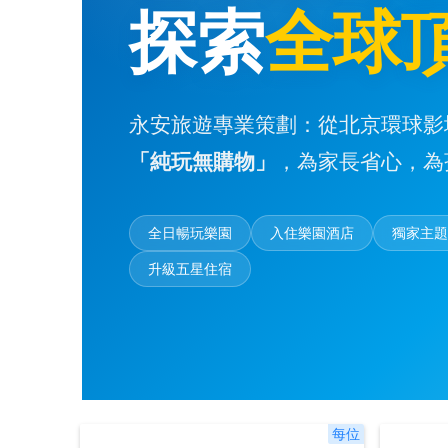
探索
全球
永安旅遊專業策劃：從北京環球影
「純玩無購物」
，為家長省心，為
全日暢玩樂園
入住樂園酒店
獨家主
升級五星住宿
每位