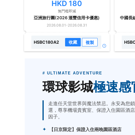
HKD
180
無門檻即減
亞洲旅行團(2026 滙豐信用卡優惠)
2026.08.01
-
2026.08.31
HSBC180A2
收藏
HSB
複製
# ULTIMATE ADVENTURE
環球影城
極速感
走進任天堂世界與魔法禁忌。永安為您鎖
選，尊享機場貴賓室、保證入住園區酒店
因子。
【日京限定】保證入住兩晚園區酒店