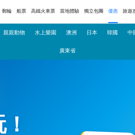
郵輪
船票
高鐵火車票
當地體驗
獨立包團
優惠
旅遊
親親動物
水上樂園
澳洲
日本
韓國
中
廣東省
玩！