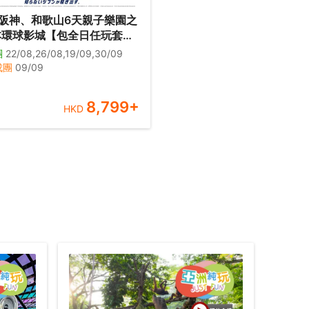
阪神、和歌山6天親子樂園之
京都鐵道博物館、神戶須磨
團
22/08,26/08,19/09,30/09
界、吉慶鯛魚列車體驗、
成團
09/09
 Dolphin Dome、白崎海洋公
台、時令果園~重本包任食
8,799
+
HKD