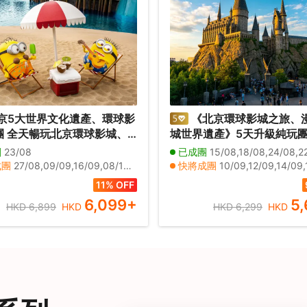
京5大世界文化遺產、環球影
《北京環球影城之旅、
團 全天暢玩北京環球影城、
城世界遺產》5天升級純玩團 
故居~欣賞梅派經典曲目、臉
宮、居庸關長城、頤和園、
團
23/08
已成團
15/08,18/08,24/08,22/09,23/09,24
Y、漢服體驗、漫遊傳統四合
園、國貿大露台、前門大街
成團
27/08,09/09,16/09,08/10,10/10,13/10,16/10,20/10,23/10,27/10,30/10,05/11,07/11,12/11,14/11,17/11,19/11,21/11,26/11,28/11
快將成團
10/09,12/09,14/09,17/09,19/09,09/10,12/10,22/10,24/10,27/10,30/10,02/11,04/11,06/11,09/11,1
宮、居庸關長城、頤和園、
入內參觀、什剎海
日期
30/08,18/09,09/10,17/10,22/10,24/10,29/10,31/10,03/11,06/11,10/11,13/11,20/11,27/11,03/12,05/12,08/12,10/12,12/12,17/12
其他日期
27/08,30/08,01/09,05/09,09/09,15/09,18/09,05/10,06/10,08/10,10/10,11/10,13/10,23/10,25/10,26/
11% OFF
園、定陵、首鋼園
6,099
+
5
HKD 6,899
HKD
HKD 6,299
HKD