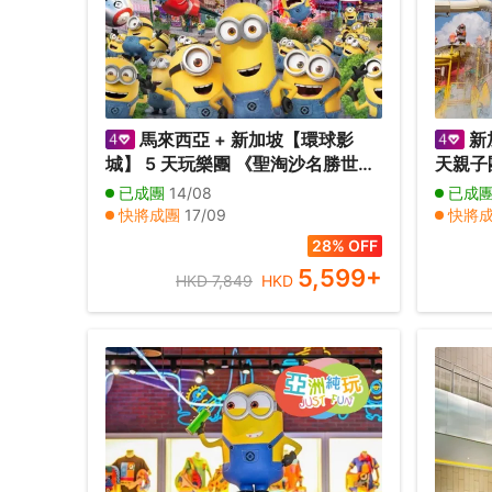
馬來西亞 + 新加坡【環球影
新
城】 5 天玩樂團 《聖淘沙名勝世界
天親子團 【環球影城、擎
+ 連續兩晚入住吉隆坡國際五星級
狂想曲燈
已成團
14/08
已成
酒店 》
樂園、
快將成團
17/09
快將
Cove 
28% OFF
5,599
+
HKD 7,849
HKD