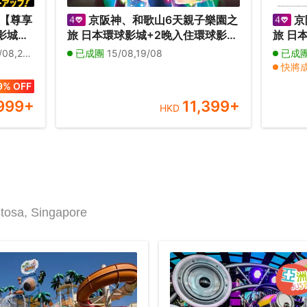
旅【尊享
京阪神、和歌山6天親子樂園之
京
影城
旅 日本環球影城+2晚入住環球影城
旅 日本環球影城【包全日任玩套
入住環
園區酒店*、京都鐵道博物館、神戶
票】、
/09,27/09
已成團
15/08,19/08
已成
天覽
須磨海洋世界、吉慶鯛魚列車體驗
海洋世
快將
山風景
Noah
9% OFF
園展望
999
+
11,399
+
HKD
ntosa, Singapore