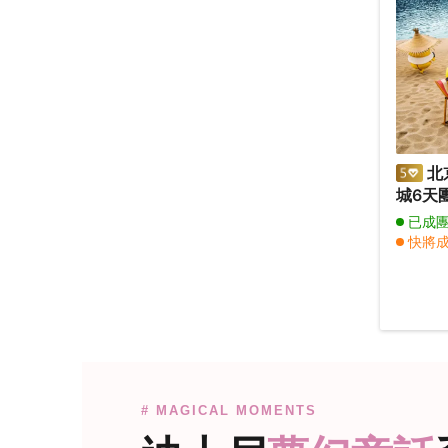
北
城6天
梅蘭芳
已成
譜DI
快將
院、故
其他
天壇公
# MAGICAL MOMENTS