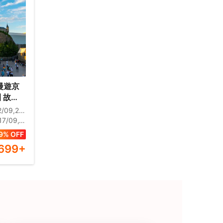
漫遊京
故
天壇公
/09,18/10
、鳥巢
1/11,13/11,16/11,18/11,20/11
10,28/10,29/10,31/10,01/11
9% OFF
,699
+