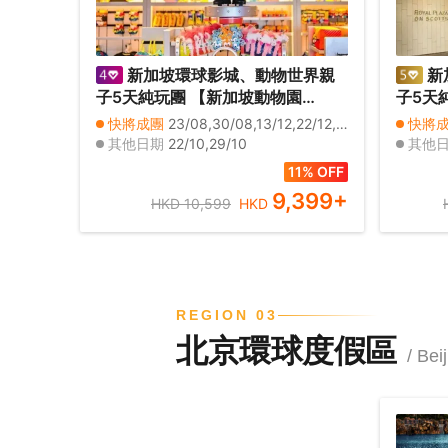
新加坡環球影城、動物世界親
新
子5天純玩團 【新加坡動物園
子5天純玩團 《連
Singapore Zoo、飛禽公園Bird
品牌五星級
快將成團
23/08,30/08,13/12,22/12,24/12,26/12
快將
Paradise 、環球影城、新加坡海洋
Sco
其他日期
22/10,29/10
其他
生態館、《哈利波特：魔法幻境》
園、飛
11% OFF
魔法世界的沉浸式藝術體驗】
灣花園
9,399
+
HKD 10,599
HKD
REGION 03
北京環球度假區
/ Bei