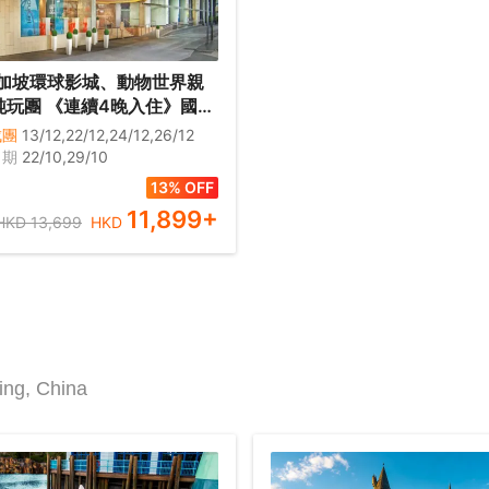
加坡環球影城、動物世界親
續4晚入住》國際
Royal Plaza on
成團
13/12,22/12,24/12,26/12
tts、環球影城、新加坡動物
日期
22/10,29/10
禽公園、海洋生態館、濱海
13% OFF
、《哈利波特：魔法幻境》
11,899
+
HKD 13,699
HKD
jing, China