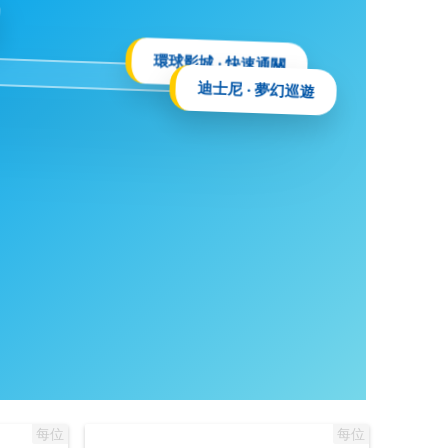
環球影城 ‧ 快速通關
迪士尼 ‧ 夢幻巡遊
每位
每位