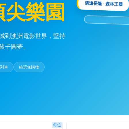
頂尖樂園
清遠長隆 ‧ 森林王國
城到澳洲電影世界，堅持
孩子圓夢。
題列車
純玩無購物
每位