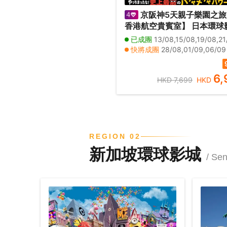
京阪神5天親子樂園之
香港航空貴賓室】 日本環球
【包全日任玩套票+連續2晚
已成團
13/08,15/08,19/08,21/08,23/08,21/09,25
球影城園區酒店】、六甲山
快將成團
28/08,01/09,06/09
台、神戶須磨海洋世界、嵐
區~竹林小徑
6,
HKD 7,699
HKD
REGION 02
新加坡環球影城
/ Se