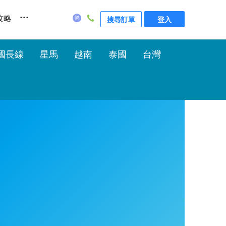
...
攻略
搜尋訂單
登入
國長線
星馬
越南
泰國
台灣