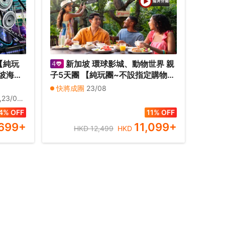
【純玩
新加坡 環球影城、動物世界 親
子5天團 【純玩團~不設指定購物
 by
點】《連續2晚》國際五星級
快將成團
23/08
Mandai Rainforest Resort by
10,30/10
BANYAN TREE 萬態雨林悅榕莊
4% OFF
11% OFF
,699
+
11,099
+
HKD 12,499
HKD