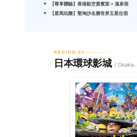
【尊享體驗】香港航空貴賓室 + 溫泉宿
【星馬玩樂】聖淘沙名勝世界五星住宿
REGION 01
日本環球影城
/ Osaka,