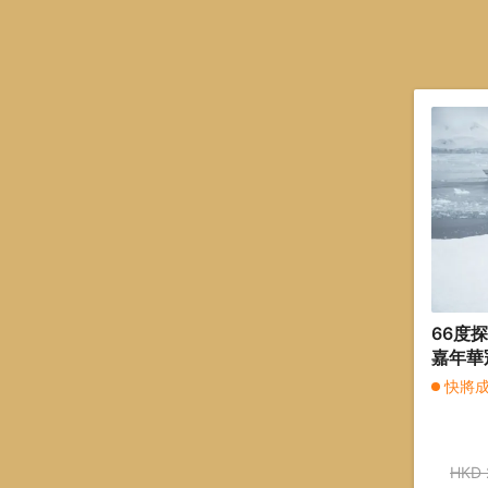
66度
嘉年華
活節島
快將
假期【
HKD 