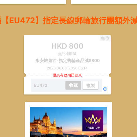
【EU472】指定長線郵輪旅行團額外減
每位
HKD
800
無門檻即減
永安旅遊節-指定郵輪產品減$800
2026.06.08
-
2026.06.14
優惠有效期已結束
EU472
收藏
複製