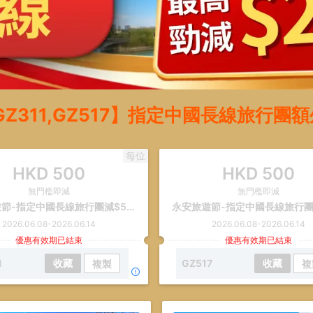
Z311,GZ517】指定中國長線旅行團額
每位
HKD
500
HKD
500
無門檻即減
無門檻即減
永安旅遊節-指定中國長線旅行團減$500
2026.06.08
-
2026.06.14
2026.06.08
-
2026.06.14
優惠有效期已結束
優惠有效期已結束
1
收藏
GZ517
收藏
複製
複