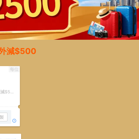
外減$500
每位
永安旅遊節-指定中國長線旅行團減$500
製