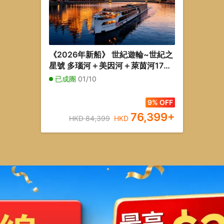
《2026年新船》 世紀遊輪~世紀之
星號 多瑙河＋美因河＋萊茵河17天
河輪假期【優遊緻選】
已成團
01/10
9% OFF
76,399
+
HKD 84,399
HKD