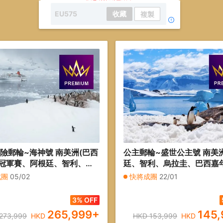
EU575
收藏
複製
探險郵輪~海神號 南美洲(巴西
公主郵輪~盛世公主號 南美
冠軍賽、阿根廷、智利、復
廷、智利、烏拉圭、巴西嘉
、秘魯)、南極洲 32天郵輪
軍賽巡遊)、南極洲 26天豪
成團
05/02
快將成團
22/01
優遊緻選】
假期【優遊緻選】
3% OFF
265,999
+
145,
273,999
HKD
HKD 153,999
HKD