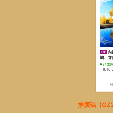
內
城、穿
(篝火晚會)9
已成
宮廷國
8/10,0
林~胡
4/10,
海(觀
H
穿越
推廣碼【GZ2