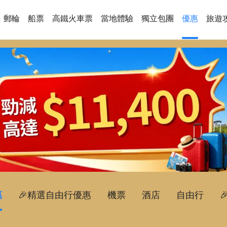
郵輪
船票
高鐵火車票
當地體驗
獨立包團
優惠
旅遊
惠
🎉精選自由行優惠
機票
酒店
自由行
