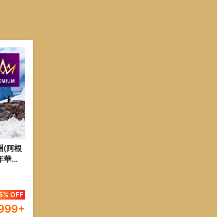
洲(阿根
年華冠
華郵輪
5% OFF
999
+