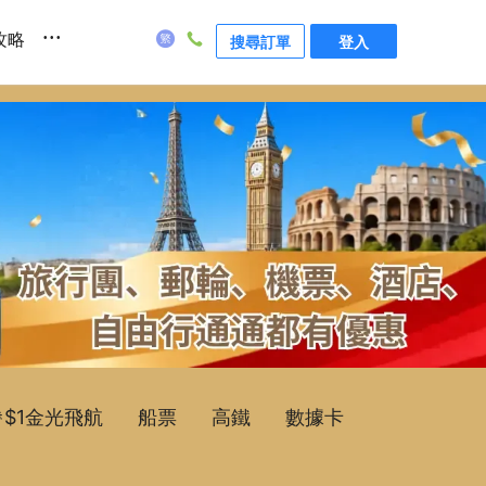
...
攻略
搜尋訂單
登入
$1金光飛航
船票
高鐵
數據卡