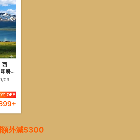
、西
※即將消
、天空之
19/09
大高原內
晚：大柴
9% OFF
乘坐
,699
+
團額外減$300