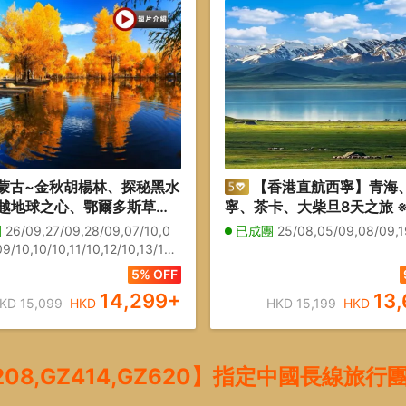
蒙古~金秋胡楊林、探秘黑水
【香港直航西寧】青海
越地球之心、鄂爾多斯草原
寧、茶卡、大柴旦8天之旅 
天團 重本安排：蒙古族
失的中國水墨丹霞~黑獨山
團
26/09,27/09,28/09,07/10,0
已成團
25/08,05/09,08/09,
宴~詐馬宴、額濟納旗金色森
鏡~茶卡鹽湖、中國面積最
9/10,10/10,11/10,12/10,13/10,1
楊林(遊覽一至八道橋)、居延
陸咸水湖~青海湖、連住兩
15/10
5% OFF
日出日落）、怪樹林海、三湖
旦星際野奢酒店、保證安排
14,299
+
13
KD 15,099
HKD
HKD 15,199
HKD
2+1豪華旅遊巴
08,GZ414,GZ620】指定中國長線旅行