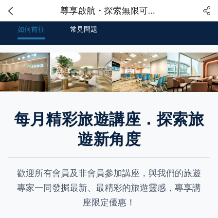
尊享啟航・探索無限可能 | 永安旅遊 VIP Lounge 旅遊講座
如何前往
常見問題
每月精彩旅遊講座．探索旅
遊新角度
歡迎所有會員及非會員參加講座，與我們的旅遊
專家一同發掘最新、最精彩的旅遊靈感，專享講
座限定優惠！