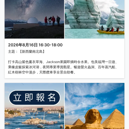
2026年8月16日 16:30-18:00
主題：【新西蘭南北島】
打卡高山紫色薰衣草海、Jackson果園即摘時令水果。包美福灣一日遊、
乘橡皮艇探索冰河湖，夜間專業導賞觀星。暢遊螢火蟲洞、百年蒸汽船、
紅木樹林空中漫步，天際纜車享全景自助餐。