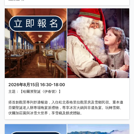
2026年8月15日 16:30-18:00
主題：【哈爾濱聖誕《伊春號》】
搭首創觀景專列舒適暢遊，入住松北香格里拉觀景房及雪鄉民宿。重本邀
芬蘭聖誕老人辦專場晚宴派禮物，尊享冰宮火鍋與非遺魚宴。玩轉雪鄉、
伏爾加莊園與冰雪大世界，享雪橇及餵虎體驗。