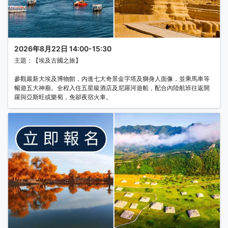
2026年8月22日 14:00-15:30
主題：【埃及古國之旅】
參觀最新大埃及博物館，內進七大奇景金字塔及獅身人面像，並乘馬車等
暢遊五大神廟。全程入住五星級酒店及尼羅河遊船，配合內陸航班往返開
羅與亞斯旺或樂蜀，免卻夜宿火車。