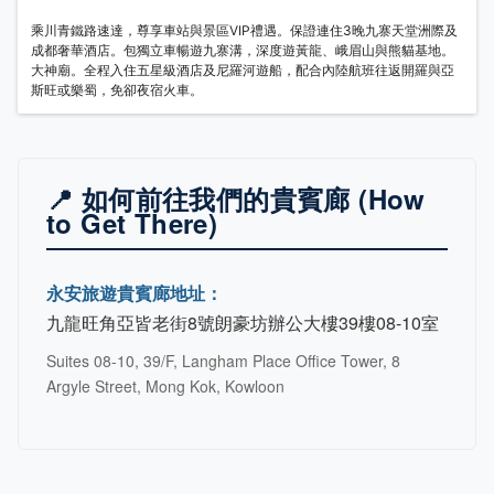
乘川青鐵路速達，尊享車站與景區VIP禮遇。保證連住3晚九寨天堂洲際及
成都奢華酒店。包獨立車暢遊九寨溝，深度遊黃龍、峨眉山與熊貓基地。
大神廟。全程入住五星級酒店及尼羅河遊船，配合內陸航班往返開羅與亞
斯旺或樂蜀，免卻夜宿火車。
📍 如何前往我們的貴賓廊 (How
to Get There)
永安旅遊貴賓廊地址：
九龍旺角亞皆老街8號朗豪坊辦公大樓39樓08-10室
Suites 08-10, 39/F, Langham Place Office Tower, 8
Argyle Street, Mong Kok, Kowloon