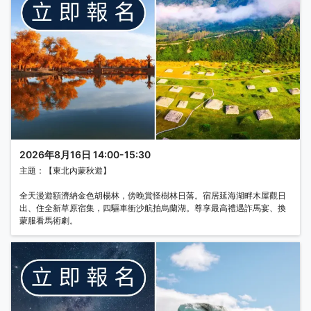
2026年8月16日 14:00-15:30
主題：【東北內蒙秋遊】
全天漫遊額濟納金色胡楊林，傍晚賞怪樹林日落。宿居延海湖畔木屋觀日
出、住全新草原宿集，四驅車衝沙航拍烏蘭湖。尊享最高禮遇詐馬宴、換
蒙服看馬術劇。