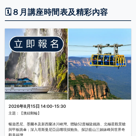
🗓️８月講座時間表及精彩內容
2026年8月15日 14:00-15:30
主題：【澳紐郵輪】
暢遊悉尼、墨爾本及新西蘭冰川峽灣。體驗52度極陡鐵路、北極星觀景艙
與甲板跳傘；深入塔斯曼尼亞品嚐現採鮑魚、探訪藍山三姊妹峰與世界奇
觀美福灣。