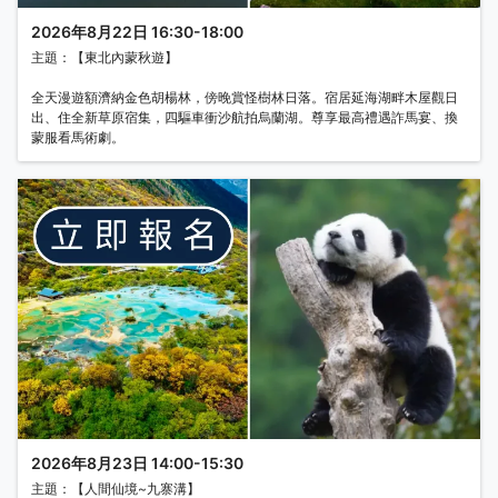
2026年8月22日 16:30-18:00
主題：【東北內蒙秋遊】
全天漫遊額濟納金色胡楊林，傍晚賞怪樹林日落。宿居延海湖畔木屋觀日
出、住全新草原宿集，四驅車衝沙航拍烏蘭湖。尊享最高禮遇詐馬宴、換
蒙服看馬術劇。
2026年8月23日 14:00-15:30
主題：【人間仙境~九寨溝】