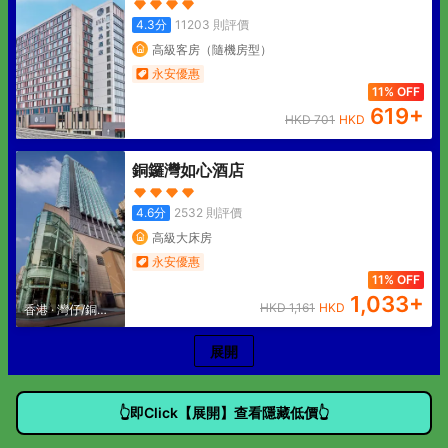
4.3
分
11203
則評價
高級客房（隨機房型）
永安優惠
11% OFF
619
+
HKD
701
HKD
銅鑼灣如心酒店
4.6
分
2532
則評價
高級大床房
永安優惠
11% OFF
1,033
+
HKD
1,161
HKD
香港
·
灣仔/銅鑼
灣
展開
👆即Click【展開】查看隱藏低價👆