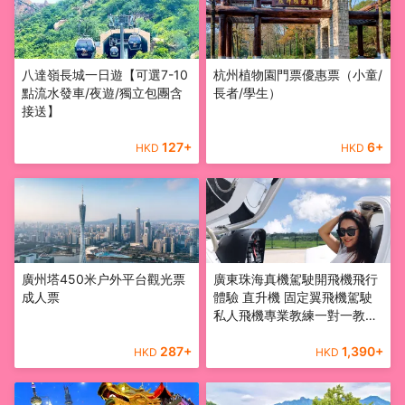
八達嶺長城一日遊【可選7-10
杭州植物園門票優惠票（小童/
點流水發車/夜遊/獨立包團含
長者/學生）
接送】
127
+
6
+
HKD
HKD
廣州塔450米户外平台觀光票
廣東珠海真機駕駛開飛機飛行
成人票
體驗 直升機 固定翼飛機駕駛
私人飛機專業教練一對一教學
可無證駕駛
287
+
1,390
+
HKD
HKD