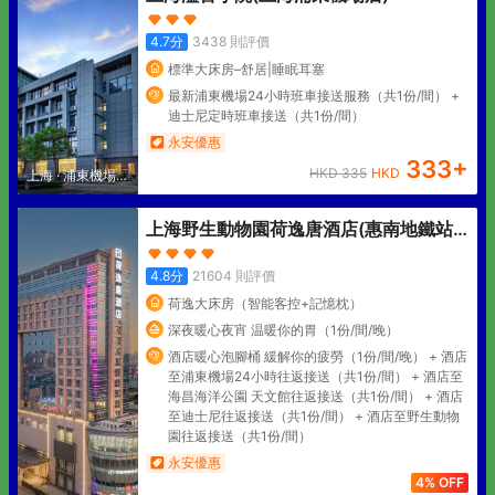
4.7
分
3438
則評價
標準大床房–舒居|睡眠耳塞
最新浦東機場24小時班車接送服務（共1份/間） +
迪士尼定時班車接送（共1份/間）
永安優惠
333
+
HKD
335
HKD
上海
·
浦東機場核
心區
上海野生動物園荷逸唐酒店(惠南地鐵站
店)
4.8
分
21604
則評價
荷逸大床房（智能客控+記憶枕）
深夜暖心夜宵 温暖你的胃（1份/間/晚）
酒店暖心泡腳桶 緩解你的疲勞（1份/間/晚） + 酒店
至浦東機場24小時往返接送（共1份/間） + 酒店至
海昌海洋公園 天文館往返接送（共1份/間） + 酒店
至迪士尼往返接送（共1份/間） + 酒店至野生動物
園往返接送（共1份/間）
永安優惠
4% OFF