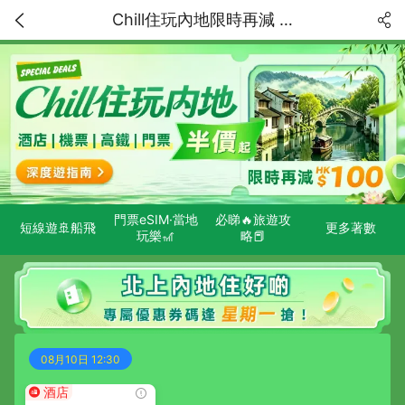
Chill住玩內地限時再減 HK$100！精選特價獨家低至5折！中國内地深度遊指南
門票eSIM·當地
必睇🔥旅遊攻
短線遊🚢船飛
更多著數
玩樂🎢
略📕
08月10日 12:30
酒店