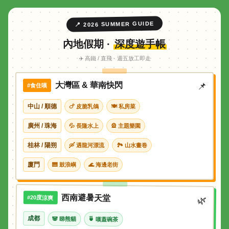
📍 2026 SUMMER GUIDE
內地假期 ·
深度遊手帳
✈️ 高鐵 / 直飛 · 週五放工即走
大灣區 & 華南快閃
📌
#食住嘆
中山 / 順德
🍗 皮脆乳鴿
🍽 私房菜
廣州 / 珠海
💦 長隆水上
🎡 主題樂園
桂林 / 陽朔
🛶 遇龍河漂流
🏞 山水畫卷
廈門
🎹 鼓浪嶼
🌊 海邊老街
西南避暑天堂
#20度涼爽
🌿
成都
🐼 睇熊貓
🍵 嘆蓋碗茶