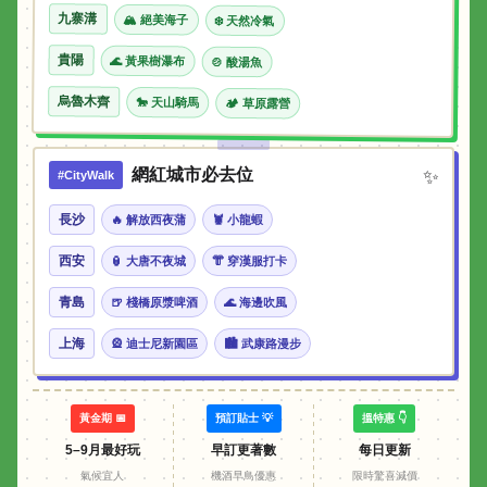
九寨溝
🏔 絕美海子
❄️ 天然冷氣
貴陽
🌊 黃果樹瀑布
🍲 酸湯魚
烏魯木齊
🐎 天山騎馬
🏕 草原露營
網紅城市必去位
✨
#CityWalk
長沙
🔥 解放西夜蒲
🦞 小龍蝦
西安
🏮 大唐不夜城
👘 穿漢服打卡
青島
🍺 棧橋原漿啤酒
🌊 海邊吹風
上海
🎡 迪士尼新園區
🏙 武康路漫步
黃金期 📅
預訂貼士 💡
搵特惠 👇
5–9月最好玩
早訂更著數
每日更新
氣候宜人
機酒早鳥優惠
限時驚喜減價