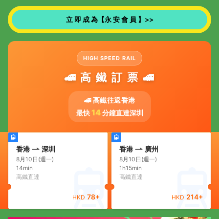
立 即 成 為【永 安 會 員 】>>
HIGH SPEED RAIL
🚄 高 鐵 訂 票 🚄
🚄 高鐵往返香港
14
最快
分鐘直達深圳
香港
深圳
香港
廣州
8月10日(週一)
8月10日(週一)
14min
1h15min
高鐵直達
高鐵直達
78
+
214
+
HKD
HKD