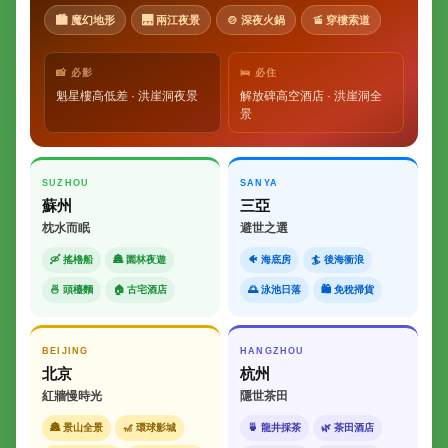
🏙 魔幻地形
🌉 兩江夜景
🍲 深夜火鍋
🚡 穿樓索道
📸 必影
🛌 必住
魁星樓高低差 · 洪崖洞夜景
解放碑高空酒店 · 洪崖洞全
景
SUZHOU
SANYA
蘇州
三亞
枕水而眠
避世之選
🛶 搖櫓船
🏯 園林夜遊
🐠 海底房
🏄 後海衝浪
🍜 頭檯麵
🏠 古宅酒店
🌅 泳池日落
🛍 免稅掃貨
BEIJING
HANGZHOU
北京
杭州
紅牆慢時光
隱世茶田
🏯 景山全景
🎢 環球影城
🍵 龍井採茶
🌿 茶田酒店