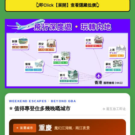
👆即Click【展開】查看隱藏低價👆
WEEKEND ESCAPES · BEYOND GBA
⭐ 值得專登住多幾晚嘅城市
✈️ 週五放工即走
重慶
魔幻江湖氣 · 兩江夜景
⭐ 首選城市