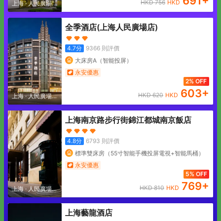
691
+
HKD
756
HKD
上海
·
人民廣場地
區
全季酒店(上海人民廣場店)
4.7
分
9366
則評價
大床房A（智能投屏）
永安優惠
2% OFF
603
+
HKD
620
HKD
上海
·
人民廣場地
區
上海南京路步行街錦江都城南京飯店
4.8
分
6793
則評價
標準雙床房（55寸智能手機投屏電視+智能馬桶）
永安優惠
5% OFF
769
+
HKD
810
HKD
上海
·
人民廣場地
區
上海藝龍酒店