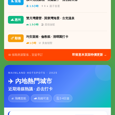
🐬 珠海
🚢 1.5小時
👨‍👩‍👧 親子首選
雙月灣露營 · 巽寮灣海景 · 古兜溫泉
🌊 惠州
🚗 1.5小時
🏖 度假放鬆
均安蒸豬 · 倫教糕 · 清暉園打卡
🍗 順德
🚄 1小時
🥢 美食朝聖
即留意本頁面特價更新 →
📅 假期房源緊張，宜提早訂
MAINLAND HOTSPOTS · 2025
✈️ 內地熱門城市
近期港媒熱議 · 必去打卡
🛫 飛機直航
🚄 高鐵可達
🗓 2-4日遊