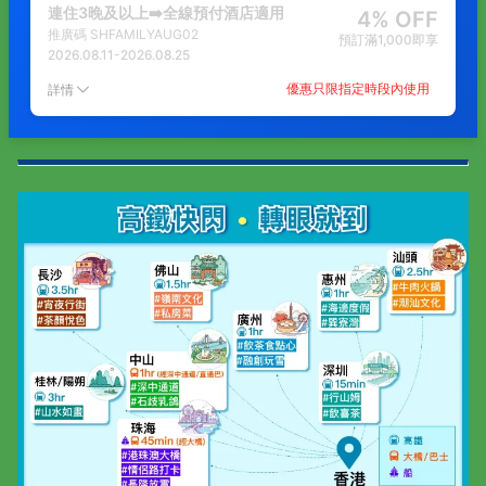
連住3晚及以上➡️全線預付酒店適用
4% OFF
推廣碼
SHFAMILYAUG02
預訂滿1,000即享
2026.08.11
-
2026.08.25
優惠只限指定時段內使用
詳情