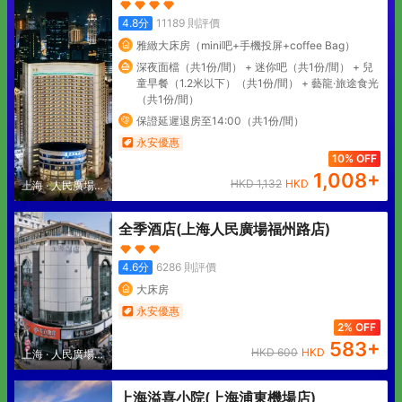
4.8
分
11189
則評價
雅緻大床房（mini吧+手機投屏+coffee Bag）
深夜面檔（共1份/間） + 迷你吧（共1份/間） + 兒
童早餐（1.2米以下）（共1份/間） + 藝龍·旅途食光
（共1份/間）
保證延遲退房至14:00（共1份/間）
永安優惠
10% OFF
1,008
+
HKD
1,132
HKD
上海
·
人民廣場地
區
全季酒店(上海人民廣場福州路店)
4.6
分
6286
則評價
大床房
永安優惠
2% OFF
583
+
HKD
600
HKD
上海
·
人民廣場地
區
上海溢喜小院(上海浦東機場店)