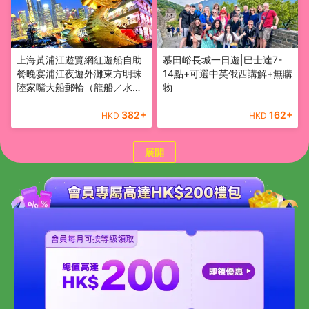
上海黃浦江遊覽網紅遊船自助
慕田峪長城一日遊|巴士達7-
餐晚宴浦江夜遊外灘東方明珠
14點+可選中英俄西講解+無購
陸家嘴大船郵輪（龍船／水晶
物
公主／申城之光）含餐船票
382
+
162
+
HKD
HKD
展開