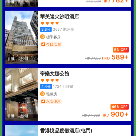
782
+
HKD
864
HKD
香港
·
北角/鰂魚
涌
華美達尖沙咀酒店
3.8
分
3637
則評價
標準客房
今日低價
5% OFF
589
+
HKD
623
HKD
香港
·
尖沙咀
帝樂文娜公館
4.4
分
1724
則評價
雅緻房
永安優惠
46% OFF
900
+
HKD
1,690
HKD
香港
·
尖沙咀
香港悅品度假酒店(屯門)