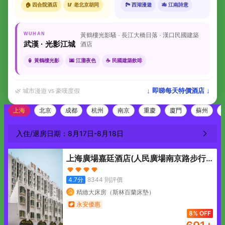
🏠 四合院酒店
🥢 老北京胡同
🏞 西湖漫遊
🎋 江南詩意
WUHAN
黃鶴樓光影騷 · 長江大橋日落 · 漢口民國建築
武漢 · 光影江城
酒店
🏮 黃鶴樓光影
🌆 江灘夜色
☕ 民國建築飲啡
↓ 即睇每天特價酒店 ↓
🌿 城市漫遊 vs 豪嘆度假
上海
北京
成都
杭州
南京
重慶
廈門
蘇州
入住/退房日期：
8月17日
-
8月18日
上海廣場嘉廷酒店(人民廣場南京路步行
街店)
4.7
分
8344
則評價
精緻大床房（斯林百蘭床墊）
永安優惠
8% OFF