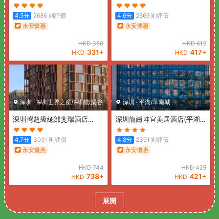
店)
(Pengke Boutique Hotel
站店)
(Shenzhen hongdu
(Shenzhen Science Park
Hotel (Nanshan Subway
4.5
分
2686
則評價
4.6
分
2669
則評價
Coast City))
Station))
永安優惠
永安優惠
HKD
350
HKD
612
331
+
417
+
HKD
HKD
深圳
·
深圳世界之窗/深圳歡樂谷
深圳
·
平湖/華南城
深圳灣超級總部斐瑞酒店
深圳龍崗坤宜美居酒店(平湖
(Shenzhen Bay Super
站店)
(Mercure Shenzhen
Headquarters Feria Hotel)
Longgang(Longgang
4.7
分
3091
則評價
4.8
分
2391
則評價
Wanda Plaza Branch))
永安優惠
永安優惠
HKD
744
HKD
425
738
+
421
+
HKD
HKD
展開