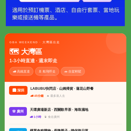
GBA WEEKEND · 大灣區出走
🗺 大灣區
1-3小時直達 · 週末即走
🚄 高鐵直達
🚢 船飛即走
🚗 自駕輕鬆
LABUBU快閃店 · 山姆掃貨 · 蓮花山野餐
🏙 深圳
🚄 45分鐘
🔥 最多港人去
天環廣場新店 · 西關歎早茶 · 海珠濕地
🌸 廣州
🚄 1小時
🍵 食在廣州
橫琴免稅購物 · 長隆親子 · 情侶路日落