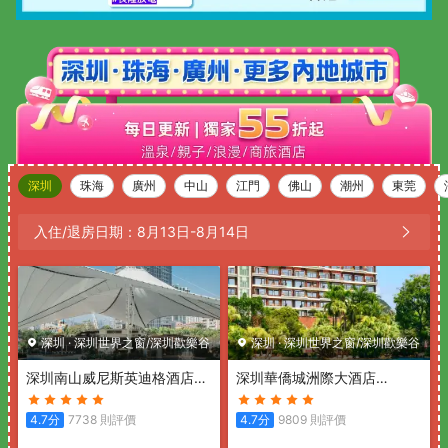
深圳
珠海
廣州
中山
江門
佛山
潮州
東莞
入住/退房日期：
8月13日
-
8月14日
深圳
·
深圳世界之窗/深圳歡樂谷
深圳
·
深圳世界之窗/深圳歡樂谷
深圳南山威尼斯英迪格酒店
深圳華僑城洲際大酒店
(Hotel Indigo SHENZHEN
(InterContinental Shenzhen)
OVERSEAS CHINESE TOWN
4.7
分
7738
則評價
4.7
分
9809
則評價
by IHG)