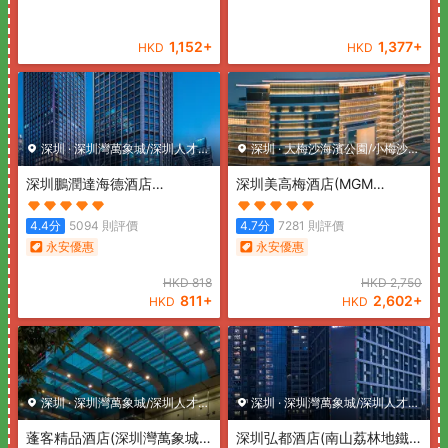
1,152
+
1,377
+
HKD
HKD
深圳
·
深圳灣萬象城/深圳人才公
深圳
·
大梅沙海濱公園/小梅沙海
園
深圳鵬潤達海德酒店
濱樂園
深圳美高梅酒店
(MGM
(Pengrunda Hyde Hotel
Shenzhen)
Shenzhen)
4.4
分
5094
則評價
4.7
分
7281
則評價
永安優惠
永安優惠
HKD
818
HKD
2,750
811
+
2,602
+
HKD
HKD
深圳
·
深圳灣萬象城/深圳人才公
深圳
·
深圳灣萬象城/深圳人才公
園
蓬客精品酒店(深圳灣萬象城
園
深圳弘都酒店(南山荔林地鐵