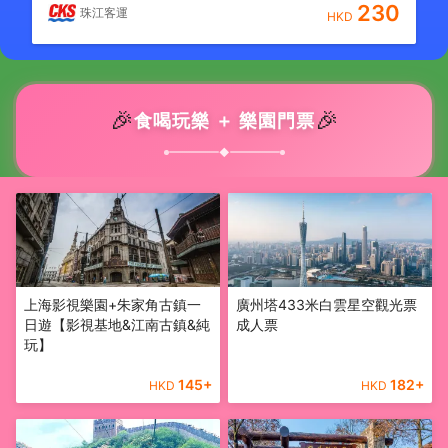
230
珠江客運
HKD
🎉
🎉
食喝玩樂 ＋ 樂園門票
◆
上海影視樂園+朱家角古鎮一
廣州塔433米白雲星空觀光票
日遊【影視基地&江南古鎮&純
成人票
玩】
145
+
182
+
HKD
HKD