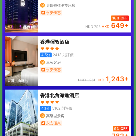
貝爾特標準雙床房
永安優惠
18% OFF
649
+
HKD
795
HKD
香港彌敦酒店
4.5
分
2413
則評價
卓智客房
永安優惠
1,243
+
HKD
1,251
HKD
香港
·
油麻地
香港北角海逸酒店
4.1
分
5162
則評價
高級城景房
永安優惠
9% OFF