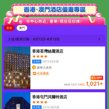
香港
澳門
入住/退房日期：
8月12日
-
8月13日
香港荃灣絲麗酒店
3.9
分
2879
則評價
豪華大床房
永安優惠
8% OFF
1,021
+
HKD
1,117
HKD
香港
·
荃灣
香港屯門貝爾特酒店
4.3
分
3419
則評價