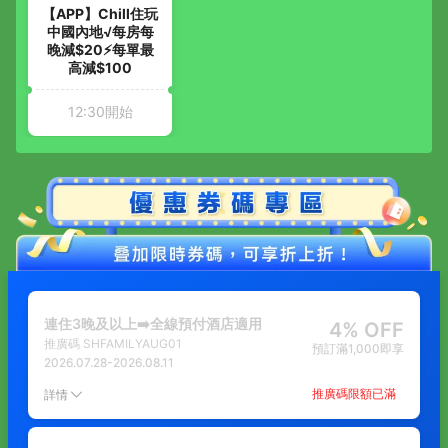
【APP】Chill住玩
中國內地√每房每
晚減$20⚡每單最
高減$100
12:30開始
連住3晚及以上➡️全線預付酒店適用
4% OFF
推廣碼
SHFAMILYAUG01
預訂滿1,000即享
2026.07.28
-
2026.08.11
推廣碼限額已滿
詳情