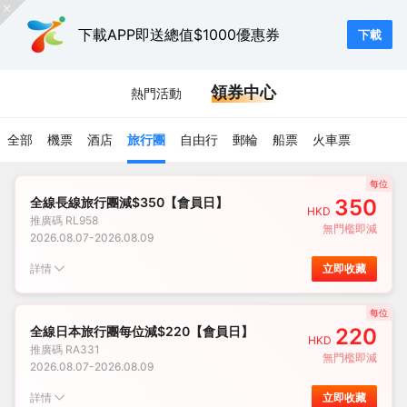
下載APP即送總值$1000優惠券
下載
領券中心
熱門活動
全部
機票
酒店
旅行團
自由行
郵輪
船票
火車票
每位
全線長線旅行團減$350【會員日】
350
HKD
推廣碼
RL958
無門檻即減
2026.08.07
-
2026.08.09
詳情
立即收藏
每位
全線日本旅行團每位減$220【會員日】
220
HKD
推廣碼
RA331
無門檻即減
2026.08.07
-
2026.08.09
詳情
立即收藏