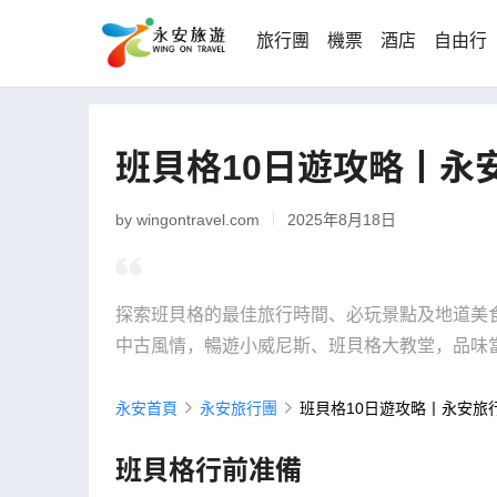
旅行團
機票
酒店
自由行
班貝格10日遊攻略丨永
by wingontravel.com
2025年8月18日
探索班貝格的最佳旅行時間、必玩景點及地道美
中古風情，暢遊小威尼斯、班貝格大教堂，品味
永安首頁
永安旅行團
班貝格10日遊攻略丨永安旅
班貝格行前准備