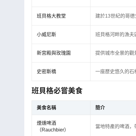
班貝格大教堂
建於13世紀的哥
小威尼斯
班貝格河畔的漁夫
新宮殿與玫瑰園
提供城市全景的觀
史密斯橋
一座歷史悠久的石
班貝格必嘗美食
美食名稱
簡介
煙燻啤酒
當地特產的啤酒，
（Rauchbier）