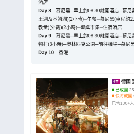
酒店
Day
8
慕尼黑─早上約08:30離開酒店─慕尼黑
王湖及基姆湖)(2小時)─午餐─慕尼黑(車程約
教堂)(外觀)(2小時)─聖誕市集─住宿酒店
Day
9
慕尼黑─早上約08:30離開酒店─慕
物村(3小時)─奧林匹克公園─前往機場─慕尼
Day
10
香港
德國 
已成團
25
快將成團
其他日期
已售
100+
人