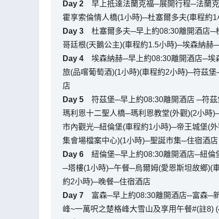
Day
2
早上抵達法蘭克福─展開行程─法蘭克福─
霍享索倫情人橋(1小時)─杜塞爾多夫(車程約1
Day
3
杜塞爾多夫─早上約08:30離開酒店─杜
哥廷根(天鵝公主)(車程約1.5小時)─埃森納
Day
4
埃森納赫─早上約08:30離開酒店─埃
旅(品嚐葡萄酒)(1小時)(車程約2小時)─符茲
店
Day
5
符茲堡─早上約08:30離開酒店 ─符
瑪利恩十二聖人橋─瑪利恩教堂(外觀)(2小時)
市內觀光─紐倫堡(車程約1小時)─帝王城堡(外觀
集會場檔案中心)(1小時)─聖誕市集─住宿酒店
Day
6
紐倫堡─早上約08:30離開酒店─紐倫
─塔樓(1小時)─午餐─烏爾姆(愛恩斯坦故鄉)(
約2小時)─晚餐─住宿酒店
Day
7
富森─早上約08:30離開酒店─富森
峰~一萬呎之楚格峰大雪山及享用午餐#(註8) (