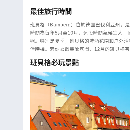
最佳旅行時間
班貝格（Bamberg）位於德國巴伐利亞州
時間為每年5月至10月，這段時間氣候宜人
觀。特別是夏季，班貝格的啤酒花園和戶外活
佳時機。若你喜歡聖誕氛圍，12月的班貝格
班貝格必玩景點