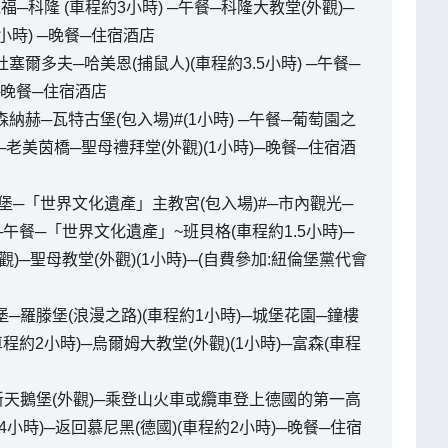
科隆 (車程約3小時) ─午餐─科隆大教堂(外觀)─
小時) ─晚餐─住宿酒店
塞爾多夫─哈美恩(捕鼠人)(車程約3.5小時) ─午餐─
赫─晚餐─住宿酒店
森納赫─瓦特古堡(包入場)#(1小時) ─午餐─葡萄園之
堡─老美茵橋─聖母禮拜堂(外觀)(1小時)─晚餐─住宿酒
茲堡─「世界文化遺產」主教宮(包入場)#─市內觀光─
─午餐─「世界文化遺產」~班貝格(車程約1.5小時)─
)─聖母教堂(外觀)(1小時)─(自費參加:紐倫堡黨代會
堡─羅滕堡(浪漫之路)(車程約1小時)─城堡花園─鐘樓
車程約2小時)─烏爾姆大教堂(外觀)(1小時)─富森(車程
─新天鵝堡(外觀)─乘登山火車或纜車登上德國的第一高
4小時)─返回慕尼黑(德國)(車程約2小時)─晚餐─住宿