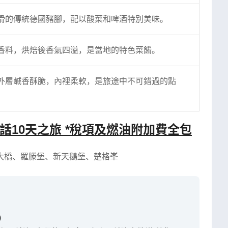
滑的傳統德國豬腳，配以酸菜和啤酒特別美味。
香料，烘焙後香氣四溢，是當地的特色菜餚。
外層鹹香酥脆，內裡柔軟，是旅途中不可錯過的點
話10天之旅 *稅項及燃油附加費全包
大橋
、
羅滕堡
、
新天鵝堡
、
楚格峯
)