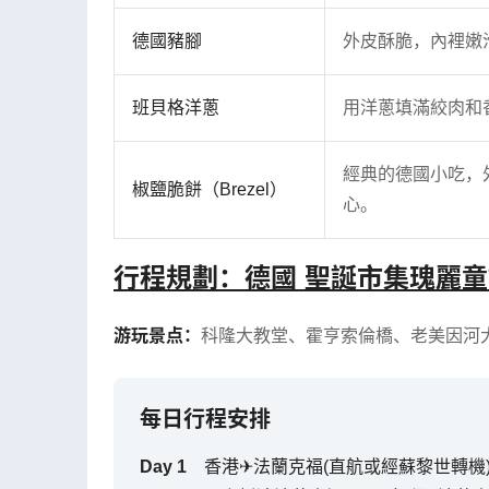
德國豬腳
外皮酥脆，內裡嫩
班貝格洋蔥
用洋蔥填滿絞肉和
經典的德國小吃，
椒鹽脆餅（Brezel）
心。
行程規劃：德國 聖誕市集瑰麗童
游玩景点：
科隆大教堂
、
霍亨索倫橋
、
老美因河
每日行程安排
Day
1
香港✈法蘭克福(直航或經蘇黎世轉機