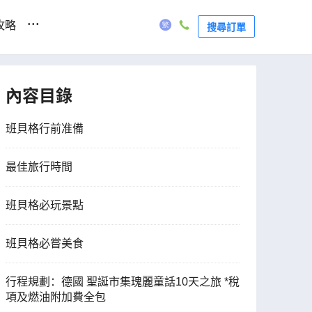
...
攻略
搜尋訂單
內容目錄
班貝格行前准備
最佳旅行時間
班貝格必玩景點
班貝格必嘗美食
行程規劃：德國 聖誕市集瑰麗童話10天之旅 *稅
項及燃油附加費全包