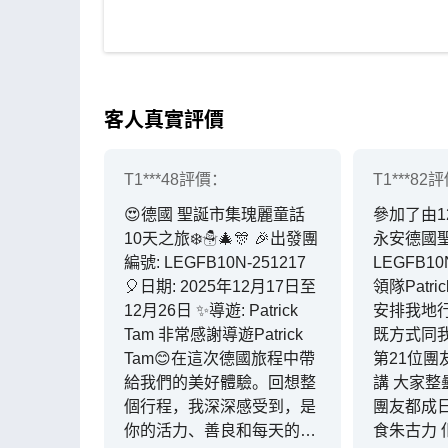
客人真實評價
T1***48
評價：
T1***82
評
😍德國 聖誕市集瑰麗童話
參加了由1
10天之旅❄️☃️🎄🎊 🎉出發團
永安德國
編號: LEGFB10N-251217
LEGFB10
🎈日期: 2025年12月17日至
領隊Patr
12月26日 ✨️導遊: Patrick
安排我地
Tam 非常感謝導遊Patrick
既方式同
Tam😊在這次德國旅程中帶
第21位團
給我們的美好體驗。回想整
講 大家整
個行程，我深深感受到，是
團友都成
你的活力、善良和每天的笑
食朱古力