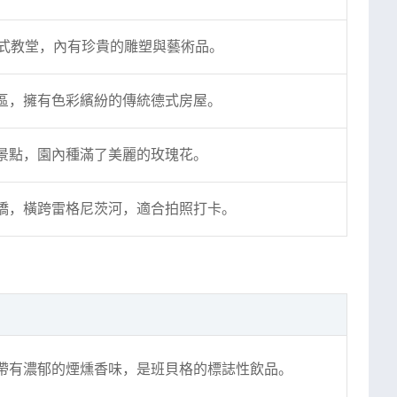
德式教堂，內有珍貴的雕塑與藝術品。
區，擁有色彩繽紛的傳統德式房屋。
景點，園內種滿了美麗的玫瑰花。
橋，橫跨雷格尼茨河，適合拍照打卡。
帶有濃郁的煙燻香味，是班貝格的標誌性飲品。