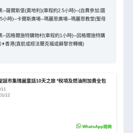
─薩爾斯堡(奧地利)(車程約2.5小時)─(自費參加:國
2.5小時)─卡爾斯廣場─瑪麗恩廣場─瑪麗恩教堂(聖母
尼黑─因格爾施特購物村(車程約1小時)─因格爾施特購
黑✈香港(直航或經法蘭克福或蘇黎世轉機)
聖誕市集瑰麗童話10天之旅 *稅項及燃油附加費全包
/11
01/12
08/12
WhatsApp諮詢