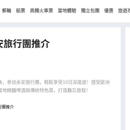
郵輪
船票
高鐵火車票
當地體驗
獨立包團
優惠
旅遊
安旅行團推介
食，參加永安旅行團，輕鬆享受10日深度遊！感受歐洲
當地精釀啤酒與傳統特色菜，打造難忘旅程！
行團推介