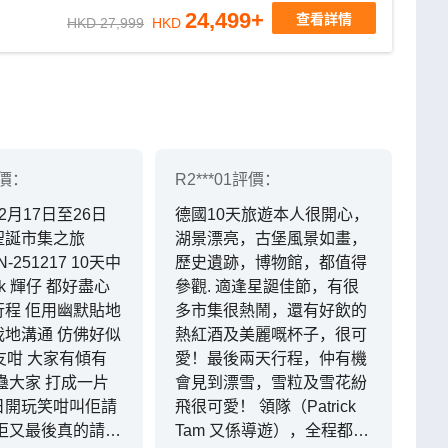
24,499
+
查看詳情
HKD 27,999
HKD
價：
R2***01
評價：
2月17日至26日
德國10天旅遊本人很開心，
聖誕市集之旅
湖景漂亮，古堡風景如畫，
N-251217 10天中
歷史遺跡，博物館，都值得
ick 輝仔 都好盡心
參觀. 適逢星𧩙佳節，有很
行程 佢用幽默貼地
多市集很熱鬧，還有好飲的
我地溝通 仿佛好似
熱紅酒及美麗嘅杯子，很可
友咁 大家有傾有
愛！最後兩天行程，仲有機
蠱大家 打成一片
會見到漂雪，雪粒及雪花紛
日開玩笑咁叫佢請
飛很可愛！ 領隊（Patrick
 佢又最後真的請全
Tam 又係導遊），全程都有