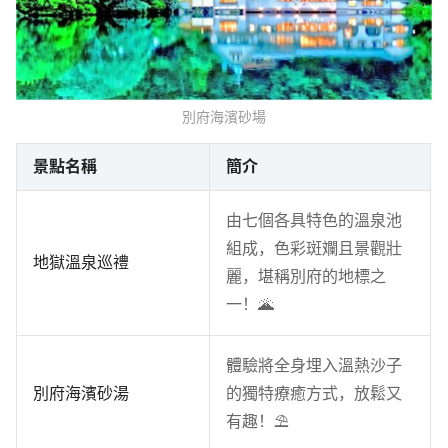
別府海濱砂場
景點名稱
簡介
由七個各具特色的溫泉池
組成，色彩斑斕且景觀壯
地獄溫泉巡禮
麗，堪稱別府的地標之
一！🌋
體驗將全身埋入溫熱沙子
別府海濱砂湯
的獨特療癒方式，放鬆又
有趣！⛱️