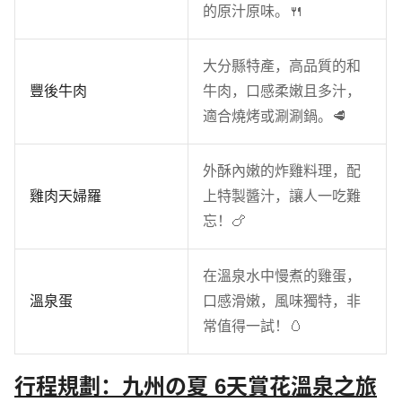
的原汁原味。🍴
大分縣特產，高品質的和
豐後牛肉
牛肉，口感柔嫩且多汁，
適合燒烤或涮涮鍋。🥩
外酥內嫩的炸雞料理，配
雞肉天婦羅
上特製醬汁，讓人一吃難
忘！🍗
在溫泉水中慢煮的雞蛋，
溫泉蛋
口感滑嫩，風味獨特，非
常值得一試！🥚
行程規劃：九州の夏 6天賞花溫泉之旅