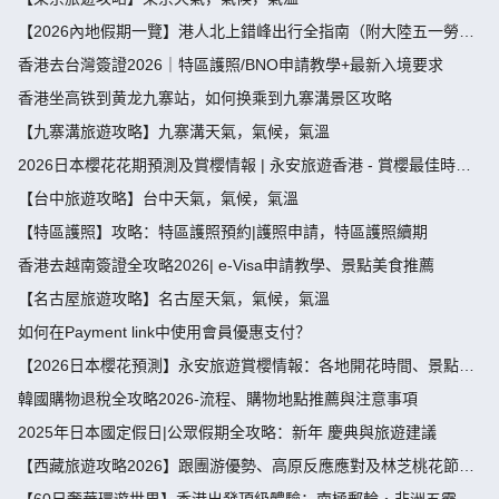
【2026內地假期一覽】港人北上錯峰出行全指南（附大陸五一勞動
節，端午節假期攻略）
香港去台灣簽證2026｜特區護照/BNO申請教學+最新入境要求
香港坐高铁到黄龙九寨站，如何换乘到九寨溝景区攻略
【九寨溝旅遊攻略】九寨溝天氣，氣候，氣溫
2026日本櫻花花期預測及賞櫻情報 | 永安旅遊香港 - 賞櫻最佳時
間、地點推薦
【台中旅遊攻略】台中天氣，氣候，氣溫
【特區護照】攻略：特區護照預約|護照申請，特區護照續期
香港去越南簽證全攻略2026| e-Visa申請教學、景點美食推薦
【名古屋旅遊攻略】名古屋天氣，氣候，氣溫
如何在Payment link中使用會員優惠支付？
【2026日本櫻花預測】永安旅遊賞櫻情報：各地開花時間、景點推
薦
韓國購物退稅全攻略2026-流程、購物地點推薦與注意事項
2025年日本國定假日|公眾假期全攻略：新年 慶典與旅遊建議
【西藏旅遊攻略2026】跟團游優勢、高原反應應對及林芝桃花節深
度指南
【60日奢華環遊世界】香港出發頂級體驗：南極郵輪・非洲五霸・