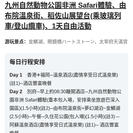
九州自然動物公園非洲 Safari體驗、由
布院溫泉街、稻佐山展望台(乘玻璃列
車/登山纜車)、1天自由活動
游玩景点：
金鱗湖
、
眼鏡橋ハートストーン
、
太宰府天滿宮
每日行程安排
Day
1
香港✈福岡─溫泉酒店(盡情享受日式溫泉樂)
(註1)─酒店豐富晚餐
Day
2
別府─早上約08:30離開酒店─九州自然動物公
園非洲 Safari體驗(重本包入場，安排乘坐旅遊巴深入
園區)(1.5小時)(註2)─由布院溫泉街+夢幻湖泊~金鱗湖
(2.5小時)─午餐─久住花公園(包入場)(1.5小時)(註3) ─
阿蘇溫泉酒店(盡情享受日式溫泉樂) (註1)─ 酒店豐富