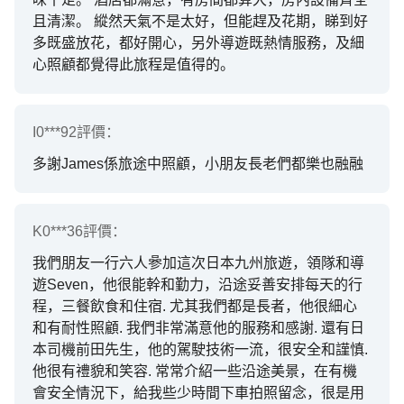
且清潔。 縱然天氣不是太好，但能趕及花期，睇到好
多既盛放花，都好開心，另外導遊既熱情服務，及細
心照顧都覺得此旅程是值得的。
I0***92
評價：
多謝James係旅途中照顧，小朋友長老們都樂也融融
K0***36
評價：
我們朋友一行六人𠻝加這次日本九州旅遊，領隊和導
遊Seven，他很能幹和勤力，沿途妥善安排每天的行
程，三餐飲食和住宿. 尤其我們都是長者，他很細心
和有耐性照顧. 我們非常滿意他的服務和感謝. 還有日
本司機前田先生，他的駕駛技術一流，很安全和𧫴慎.
他很有禮貌和笑容. 常常介紹一些沿途美景，在有機
會安全情況下，給我些少時間下車拍照留念，很是用