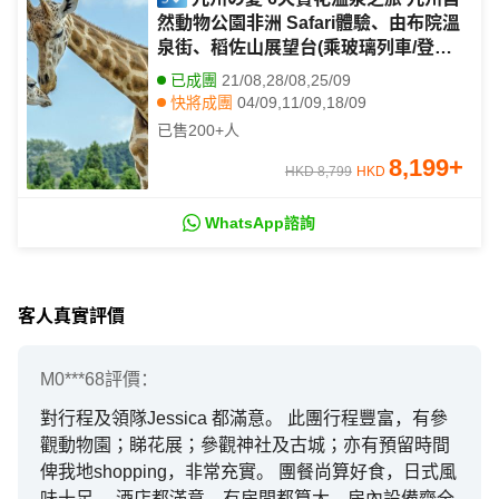
然動物公園非洲 Safari體驗、由布院溫
泉街、稻佐山展望台(乘玻璃列車/登山
纜車)、1天自由活動
已成團
21/08,28/08,25/09
快將成團
04/09,11/09,18/09
已售
200+
人
8,199
+
HKD 8,799
HKD
WhatsApp諮詢
客人真實評價
M0***68
評價：
對行程及領隊Jessica 都滿意。 此團行程豐富，有參
觀動物園；睇花展；參觀神社及古城；亦有預留時間
俾我地shopping，非常充實。 團餐尚算好食，日式風
味十足。 酒店都滿意，有房間都算大，房內設備齊全