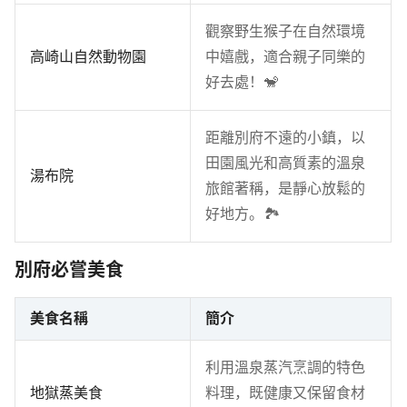
觀察野生猴子在自然環境
高崎山自然動物園
中嬉戲，適合親子同樂的
好去處！🐒
距離別府不遠的小鎮，以
田園風光和高質素的溫泉
湯布院
旅館著稱，是靜心放鬆的
好地方。🏞️
別府必嘗美食
美食名稱
簡介
利用溫泉蒸汽烹調的特色
地獄蒸美食
料理，既健康又保留食材