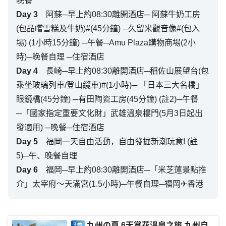
晚餐
Day
3
阿蘇─早上約08:30離開酒店─ 阿蘇牛奶工房
(包品嚐雪糕及牛奶)#(45分鐘) ─久留米觀音像#(包入
場) (1小時15分鐘) ─午餐─Amu Plaza購物商場(2小
時)─晚餐自理 ─住宿酒店
Day
4
長崎─早上約08:30離開酒店─稻佐山展望台(包
乘坐玻璃列車/登山纜車)#(1小時)─ 「日本三大名橋」
眼鏡橋(45分鐘) ─有田陶瓷工房(45分鐘) (註2)─午餐
─「國家指定重要文化財」武雄溫泉樓門(5月3日起出
發適用) ─晚餐─住宿酒店
Day
5
福岡一天自由活動，自由發掘新潮玩意! (註
5)─午、晚餐自理
Day
6
福岡─早上約08:30離開酒店─「米芝蓮景點推
介」太宰府～天滿宮(1.5小時)─午餐自理─福岡✈香港
九州の夏 6天賞花溫泉之旅 九州自