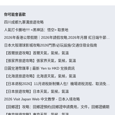
你可能會喜歡
四川成都九寨溝旅遊攻略
人氣打卡勝地!!!! <黑神話：悟空> 取景地
2026年香港公眾假期｜2026年請假攻略,2026年月曆 紅日端午節請
假攻略請4放9-public holiday 2026
日本大阪環球影城攻略2026門票/必玩設施/交通住宿全指南
【首爾旅遊攻略】首爾天氣，氣候，氣溫
【張家界旅遊攻略】張家界天氣，氣候，氣溫
日圓兌港幣匯率 | 最新 Yen to HKD 兌換資訊
【北海道旅遊攻略】北海道天氣，氣候，氣溫
【日本退稅2026】11月退稅新制懶人包！機場退稅流程、取消免稅
袋及限額全攻略 - 永安旅遊
【日本旅遊攻略】日本天氣，氣候，氣溫
2026 Visit Japan Web 中文教學 - 日本入境攻略
【回鄉證】攻略：回鄉證預約|回鄉證申請費用，文件，回鄉證續期
【東京旅遊攻略】東京天氣，氣候，氣溫