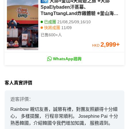
大邱+釜山4天周遊之旅 ※大邱
SpaElybaden汗蒸幕、
TtangTtangLand炸雞體驗 ※釜山海月
天空步道+青沙浦紅白燈塔、海雲台海
已成團
21/08,25/09,16/10
岸列車體驗、「沉浸式數碼藝術館」
快將成團
11/09
Arte Museum
其他日期
28/08,04/09,18/09,02/10,09/10
已售
600+
人
2,999
+
HKD
WhatsApp諮詢
客人真實評價
遊客
評價：
Rainbow 親切友善，誠懇有禮，對團友照顧得十分細
心， 多樣提醒， 行程非常順利。 Josephine Pai 十分
熟悉韓國，介紹韓國令我們增加知識， 服務週到。