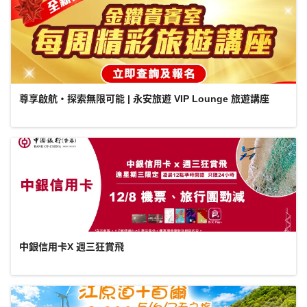
尊享啟航・探索無限可能 | 永安旅遊 VIP Lounge 旅遊講座
中銀信用卡X 週三狂賞飛