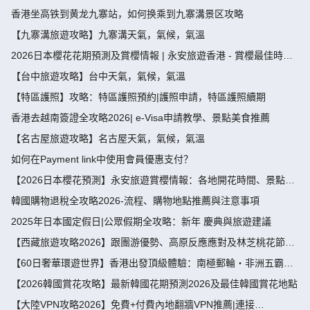
香港坐高铁到黄龙九寨站，如何换乘到九寨溝景区攻略
【九寨溝旅遊攻略】九寨溝天氣，氣候，氣溫
2026日本櫻花花期預測及賞櫻情報 | 永安旅遊香港 - 賞櫻最佳時
間、地點推薦
【台中旅遊攻略】台中天氣，氣候，氣溫
【特區護照】攻略：特區護照預約|護照申請，特區護照續期
香港去越南簽證全攻略2026| e-Visa申請教學、景點美食推薦
【名古屋旅遊攻略】名古屋天氣，氣候，氣溫
如何在Payment link中使用會員優惠支付？
【2026日本櫻花預測】永安旅遊賞櫻情報：各地開花時間、景點推
薦
韓國購物退稅全攻略2026-流程、購物地點推薦與注意事項
2025年日本國定假日|公眾假期全攻略：新年 慶典與旅遊建議
【西藏旅遊攻略2026】跟團游優勢、高原反應應對及林芝桃花節深
度指南
【60日奢華環遊世界】香港出發頂級體驗：南極郵輪・非洲五霸・
北極光・限定美食盛宴
【2026韓國賞花攻略】最新韓國花期預測2026及最佳韓國賞花地點
【大陸VPN攻略2026】免費+付費內地翻牆VPN推薦|連接