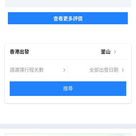
與貼心，讓整個旅程充滿歡樂與安心。另外金錫龍導
遊的專業講解也值得信賴，導遊在旅途中保持樂觀積
查看更多評價
極的態度，活力滿滿，帶動了整個團隊的愉快氣氛，
即便是緊湊的行程也變得輕鬆有趣。 兩位工作人員展
現出高度的熱忱與貼心，讓整個旅程充滿歡樂與安
心。感謝永安旅遊的優質團隊，期待下次再報名貴司
的旅行團！
搜尋