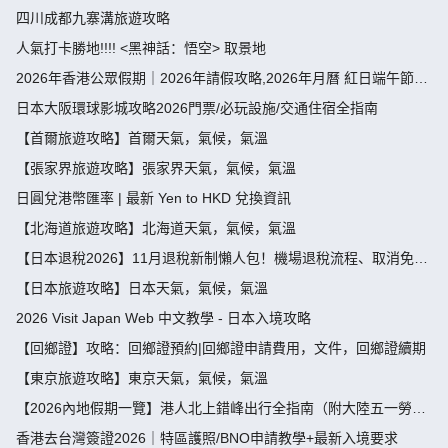
四川成都九寨溝旅遊攻略
人氣打卡勝地!!!! <黑神話：悟空> 取景地
2026年香港公眾假期｜2026年請假攻略,2026年月曆 紅日端午節請
假攻略請4放9-public holiday 2026
日本大阪環球影城攻略2026門票/必玩設施/交通住宿全指南
【首爾旅遊攻略】首爾天氣，氣候，氣溫
【張家界旅遊攻略】張家界天氣，氣候，氣溫
日圓兌港幣匯率 | 最新 Yen to HKD 兌換資訊
【北海道旅遊攻略】北海道天氣，氣候，氣溫
【日本退稅2026】11月退稅新制懶人包！機場退稅流程、取消免稅
袋及限額全攻略 - 永安旅遊
【日本旅遊攻略】日本天氣，氣候，氣溫
2026 Visit Japan Web 中文教學 - 日本入境攻略
【回鄉證】攻略：回鄉證預約|回鄉證申請費用，文件，回鄉證續期
【東京旅遊攻略】東京天氣，氣候，氣溫
【2026內地假期一覽】港人北上錯峰出行全指南（附大陸五一勞動
節，端午節假期攻略）
香港去台灣簽證2026｜特區護照/BNO申請教學+最新入境要求