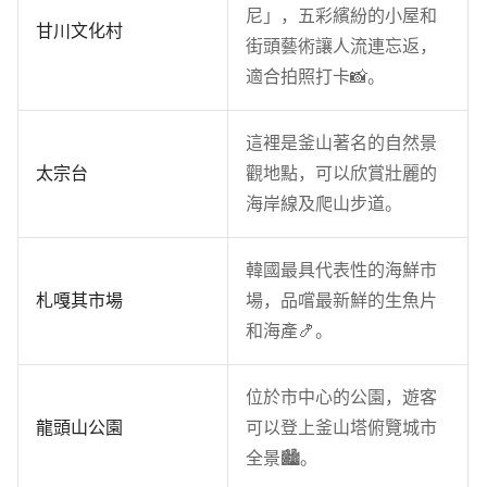
尼」，五彩繽紛的小屋和
甘川文化村
街頭藝術讓人流連忘返，
適合拍照打卡📸。
這裡是釜山著名的自然景
太宗台
觀地點，可以欣賞壯麗的
海岸線及爬山步道。
韓國最具代表性的海鮮市
札嘎其市場
場，品嚐最新鮮的生魚片
和海產🍤。
位於市中心的公園，遊客
龍頭山公園
可以登上釜山塔俯覽城市
全景🏙。