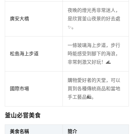
夜晚的燈光秀非常迷人，
廣安大橋
是欣賞釜山夜景的好去處
✨。
一條玻璃海上步道，步行
松島海上步道
時能感受到腳下的海浪，
非常刺激又好玩！🌊
購物愛好者的天堂，可以
國際市場
買到各種傳統商品和當地
手工藝品🛍。
釜山必嘗美食
美食名稱
簡介