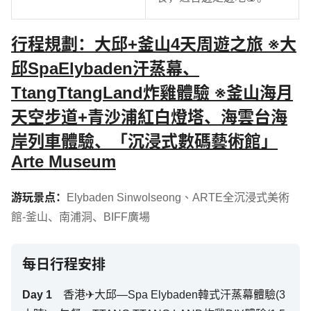
行程規劃：大邱+釜山4天周遊之旅 ※大
邱SpaElybaden汗蒸幕、
TtangTtangLand炸雞體驗 ※釜山海月
天空步道+青沙浦紅白燈塔、海雲台海
岸列車體驗、「沉浸式數碼藝術館」
Arte Museum
游玩景点：
Elybaden Sinwolseong
、
ARTE全沉浸式美術
館-釜山
、
南浦洞
、
BIFF廣場
每日行程安排
Day
1
香港✈大邱—Spa Elybaden韓式汗蒸幕體驗(3