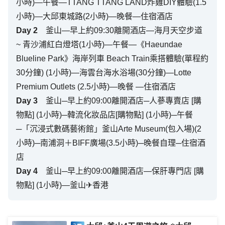
小時)—午餐—TTANG TTANG LAND炸雞DIY體驗(1.5
小時)—大邱東城路(2小時)—晚餐—住宿酒店
Day
2
釜山—早上約09:30離開酒店—海月天空步道
~ 青沙浦紅白燈塔(1小時)—午餐—《Haeundae
Blueline Park》海岸列車 Beach Train乘搭體驗(單程約
30分鐘) (1小時)—海雲台海水浴場(30分鐘)—Lotte
Premium Outlets (2.5小時)—晚餐 —住宿酒店
Day
3
釜山─早上約09:00離開酒店─人蔘專賣店 [購
物點] (1小時)─韓流化妝品店[購物點] (1小時)─午餐
─「沉浸式數碼藝術館」釜山Arte Museum(包入場)(2
小時)─南浦洞＋BIFF廣場(3.5小時)─晚餐自理─住宿酒
店
Day
4
釜山─早上約09:00離開酒店—保肝專門店 [購
物點] (1小時)—釜山✈香港