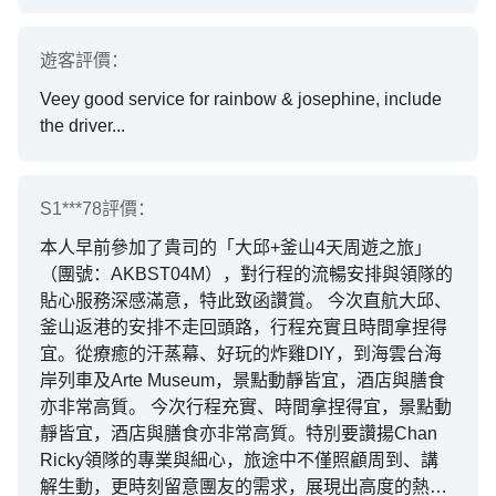
遊客
評價：
Veey good service for rainbow & josephine, include
the driver...
S1***78
評價：
本人早前參加了貴司的「大邱+釜山4天周遊之旅」
（團號：AKBST04M），對行程的流暢安排與領隊的
貼心服務深感滿意，特此致函讚賞。 今次直航大邱、
釜山返港的安排不走回頭路，行程充實且時間拿捏得
宜。從療癒的汗蒸幕、好玩的炸雞DIY，到海雲台海
岸列車及Arte Museum，景點動靜皆宜，酒店與膳食
亦非常高質。 今次行程充實、時間拿捏得宜，景點動
靜皆宜，酒店與膳食亦非常高質。特別要讚揚Chan
Ricky領隊的專業與細心，旅途中不僅照顧周到、講
解生動，更時刻留意團友的需求，展現出高度的熱忱