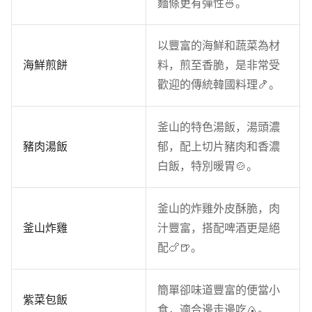
麵條更有彈性🍜。
以豐富的海鮮和蔬菜為材
海鮮煎餅
料，煎至香脆，是非常受
歡迎的傳統韓國料理🍤。
釜山的特色湯飯，湯頭濃
豬肉湯飯
郁，配上切片豬肉和香濃
白飯，特別暖胃🍲。
釜山的炸雞外皮酥脆，肉
釜山炸雞
汁豐富，搭配啤酒更是絕
配🍗🍺。
簡單卻味道豐富的便當小
紫菜包飯
食，適合邊走邊吃🍙。