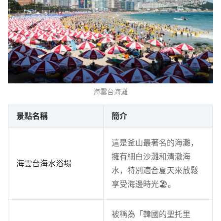
海雲台海灘
景點名稱
簡介
這是釜山最著名的海灘，
擁有細白沙灘和清澈海
海雲台海水浴場
水，特別適合夏天來放鬆
享受海邊時光🏖。
被稱為「韓國的聖托里