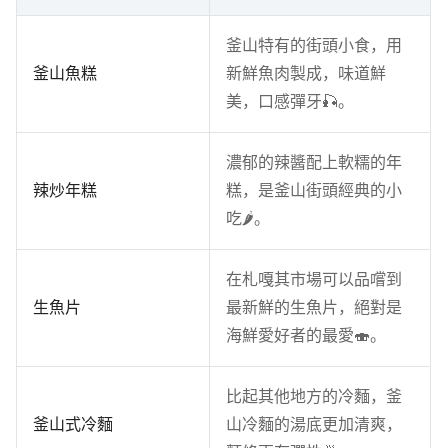
釜山特有的街頭小食，用
釜山魚糕
新鮮魚肉製成，味道鮮
美，口感彈牙🎣。
濃郁的辣醬配上軟糯的年
辣炒年糕
糕，是釜山街頭經典的小
吃🌶。
在札嘎其市場可以品嚐到
生魚片
最新鮮的生魚片，絕對是
海鮮愛好者的最愛🍣。
比起其他地方的冷麵，釜
釜山式冷麵
山冷麵的湯底更加清爽，