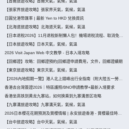
【首爾旅遊攻略】首爾天氣，氣候，氣溫
【張家界旅遊攻略】張家界天氣，氣候，氣溫
日圓兌港幣匯率 | 最新 Yen to HKD 兌換資訊
【北海道旅遊攻略】北海道天氣，氣候，氣溫
【日本退稅2026】11月退稅新制懶人包！機場退稅流程、取消免稅
袋及限額全攻略 - 永安旅遊
【日本旅遊攻略】日本天氣，氣候，氣溫
2026 Visit Japan Web 中文教學 - 日本入境攻略
【回鄉證】攻略：回鄉證預約|回鄉證申請費用，文件，回鄉證續期
【東京旅遊攻略】東京天氣，氣候，氣溫
【2026內地假期一覽】港人北上錯峰出行全指南（附大陸五一勞動
節，端午節假期攻略）
香港去台灣簽證2026｜特區護照/BNO申請教學+最新入境要求
香港坐高铁到黄龙九寨站，如何换乘到九寨溝景区攻略
【九寨溝旅遊攻略】九寨溝天氣，氣候，氣溫
2026日本櫻花花期預測及賞櫻情報 | 永安旅遊香港 - 賞櫻最佳時
間、地點推薦
【台中旅遊攻略】台中天氣，氣候，氣溫