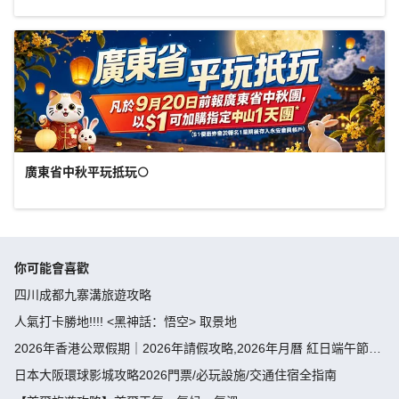
廣東省中秋平玩抵玩🌕
你可能會喜歡
四川成都九寨溝旅遊攻略
人氣打卡勝地!!!! <黑神話：悟空> 取景地
2026年香港公眾假期｜2026年請假攻略,2026年月曆 紅日端午節請
假攻略請4放9-public holiday 2026
日本大阪環球影城攻略2026門票/必玩設施/交通住宿全指南