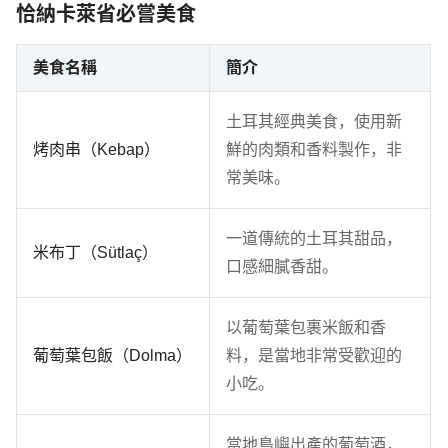
恰納卡萊省必嘗美食
美食名稱
簡介
土耳其經典美食，使用新
烤肉串（Kebap）
鮮的肉類和香料製作，非
常美味。
一道傳統的土耳其甜品，
米布丁（Sütlaç）
口感細膩香甜。
以葡萄葉包裹米飯和香
葡萄葉包飯（Dolma）
料，是當地非常受歡迎的
小吃。
當地島嶼出產的葡萄酒，