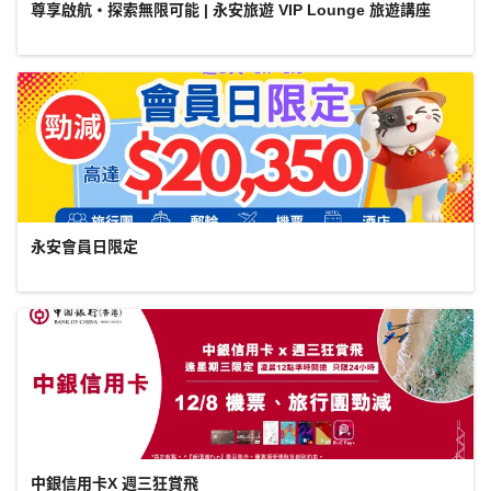
尊享啟航・探索無限可能 | 永安旅遊 VIP Lounge 旅遊講座
永安會員日限定
中銀信用卡X 週三狂賞飛