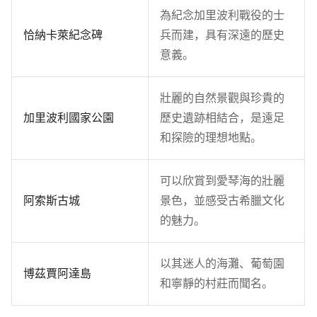
為紀念加里波利戰役的士
恰納卡萊紀念碑
兵而建，具有深遠的歷史
意義。
壯麗的自然景觀與珍貴的
加里波利國家公園
歷史遺跡相結合，是遠足
和探險的理想地點。
可以欣賞到愛琴海的壯麗
阿索斯古城
景色，並感受古希臘文化
的魅力。
以其迷人的海灘、葡萄園
博茲賈阿達島
和寧靜的村莊而聞名。