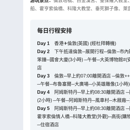
游玩景点：
倫敦塔橋
、
白金漢宮
、
聖保羅大教堂
船
、
霍亨索倫橋
、
科隆大教堂
、
垂死獅子像
、
萊
每日行程安排
Day
1
香港✈倫敦(英國) (經杜拜轉機)
Day
2
下午抵達倫敦─展開行程─倫敦─市內觀
笨鐘─國會大廈(3小時) ─午餐─大英博物館#(安
店
Day
3
倫敦─早上約07:00離開酒店 ─倫敦+
─午餐─布魯塞爾─大廣場─小英雄雕像(1小時)
Day
4
阿姆斯特丹─早上約08:30離開酒店
(2小時) ─午餐─阿姆斯特丹─風車村─木屐廠─
Day
5
阿姆斯特丹─早上約08:30離開酒店 ─
霍享索倫情人橋─科隆大教堂(外觀)─高街(購物天
─住宿酒店