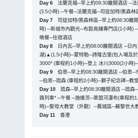
Day
6
法蘭克福─早上約09:30離開酒店 ─
(3.5小時) ─午餐─法蘭克福─司徒加特/黑森林
Day
7
司徒加特/黑森林區─早上約08:30離
時) ─新城市內觀光─布穀鳥鐘專門店(1小時) ─
晚餐─住宿酒店
Day
8
日內瓦─早上約08:00離開酒店 ─日內
湖)▲(1.5小時)─蒙特勒─詩隆古堡(包入場及
3000* (車程約1小時)─登上 冰川3000(2小
Day
9
伯恩─早上約08:30離開酒店 ─伯恩─
─伯恩─琉森 (車程約2小時)─獅子紀念碑─教
Day
10
琉森─早上約08:30離開酒店 ─琉森
路列車* ─午餐 ─施維茨─萊茵河瀑布(車程約1
時)─聖母大教堂（外觀）─舊城區─蘇黎世大教
Day
11
香港