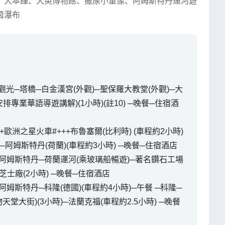
、
大本鐘
、
大英博物館
、
撒尿小童像
、
阿姆斯特丹運河遊
茵瀑布
光─塔橋─白金漢宮(外觀)─聖保羅大教堂(外觀)─大
排專業華語導遊講解)(1小時)(註10) ─晚餐─住宿酒
++歐洲之星火車#+++布魯塞爾(比利時) (車程約2小時)
─阿姆斯特丹(荷蘭)(車程約3小時) ─晚餐─住宿酒店
 ─阿姆斯特丹─荷蘭運河(乘玻璃船暢遊)─著名鑽石工場
芝士廠(2小時) ─晚餐─住宿酒店
阿姆斯特丹─科隆(德國)(車程約4小時)─午餐 ─科隆─
堂大街)(3小時)─法蘭克福(車程約2.5小時) ─晚餐