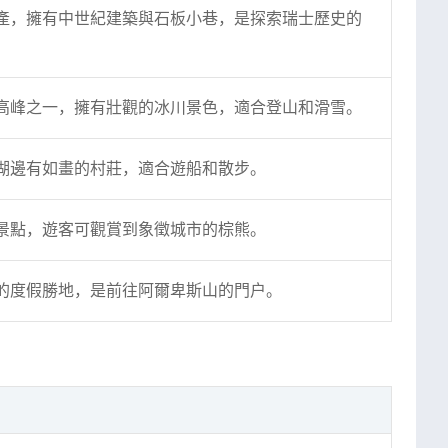
產，擁有中世紀建築與石板小巷，是探索瑞士歷史的
高峰之一，擁有壯觀的冰川景色，適合登山和滑雪。
湖邊有如畫的村莊，適合遊船和散步。
景點，遊客可觀賞到象徵城市的棕熊。
的度假勝地，是前往阿爾卑斯山的門戶。