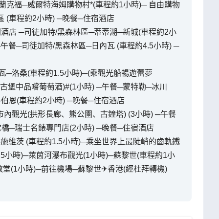
法蘭克福─威爾特海姆購物村*(車程約1小時)─ 自由購物
區 (車程約2小時) ─晚餐─住宿酒店
開酒店 ─司徒加特/黑森林區─蒂蒂湖─新城(車程約2小
午餐─司徒加特/黑森林區─日內瓦 (車程約4.5小時) ─
瓦─洛桑(車程約1.5小時)─(乘觀光船暢遊蕾夢
於古堡中品嚐葡萄酒)#(1小時) ─午餐─蒙特勒─冰川
時)─伯恩(車程約2小時) ─晚餐─住宿酒店
市內觀光(拱形長廊、熊公園、古鐘塔) (3小時) ─午餐
堂橋─瑞士名錶專門店(2小時) ─晚餐─住宿酒店
─施維茨 (車程約1.5小時)─乘坐世界上最陡峭的齒軌鐵
.5小時)─萊茵河瀑布觀光(1小時)─蘇黎世(車程約1小
堂(1小時)─前往機場─蘇黎世✈香港(經杜拜轉機)