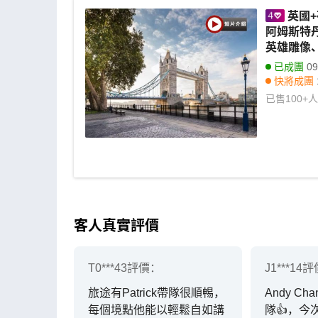
英國+
阿姆斯特
英雄雕像、
已成團
09
快將成團
其他日期
已售
100+
人
客人真實評價
T0***43
評價：
J1***14
評
旅途有Patrick帶隊很順𣈱，
Andy C
每個境點他能以輕鬆自如講
隊👍，今