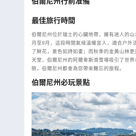
伯爾尼州行前准備
最佳旅行時間
伯爾尼州位於瑞士的心臟地帶，擁有迷人的山
月至9月，這段時間氣候溫暖宜人，適合戶外
了鮮花，景色如詩如畫；而秋季的金黃山林更
天堂，伯爾尼州的阿爾卑斯滑雪場吸引了世界
險，伯爾尼州都會為您帶來難忘的旅程。
伯爾尼州必玩景點