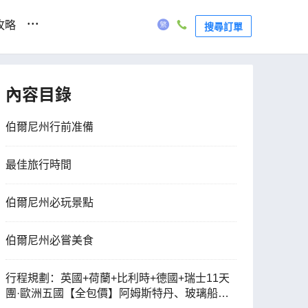
...
攻略
搜尋訂單
內容目錄
伯爾尼州行前准備
最佳旅行時間
伯爾尼州必玩景點
伯爾尼州必嘗美食
行程規劃：英國+荷蘭+比利時+德國+瑞士11天
團·歐洲五國【全包價】阿姆斯特丹、玻璃船暢