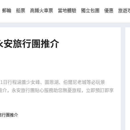
郵輪
船票
高鐵火車票
當地體驗
獨立包團
優惠
旅遊
永安旅行團推介
11日行程涵蓋少女峰、圖恩湖、伯爾尼老城等必玩景
推介，永安旅行團貼心服務助您無憂旅程，立即預訂即享
旅行團推介