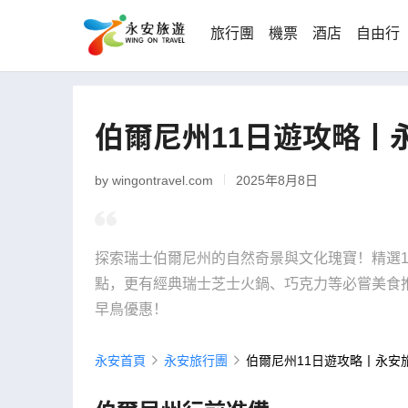
旅行團
機票
酒店
自由行
伯爾尼州11日遊攻略丨
by wingontravel.com
2025年8月8日
探索瑞士伯爾尼州的自然奇景與文化瑰寶！精選
點，更有經典瑞士芝士火鍋、巧克力等必嘗美食
早鳥優惠！
永安首頁
永安旅行團
伯爾尼州11日遊攻略丨永安