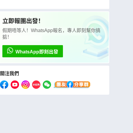
遊荷蘭運河、風車村列車、布魯塞爾、小英雄雕
像、科隆、法蘭克福(LEWWL11N)
立即報團出發！
假期唔等人！WhatsApp報名，專人即刻幫你搞
掂！
WhatsApp即刻出發
關注我們