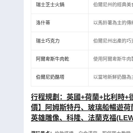
瑞士芝士火鍋
伯爾尼州的經典美
洛什蒂
以馬鈴薯為主的傳
瑞士巧克力
伯爾尼州出產的巧
阿爾卑斯牛肉乾
使用阿爾卑斯牛肉
伯爾尼奶酪塔
以當地新鮮奶酪為
行程規劃：英國+荷蘭+比利時+
價】阿姆斯特丹、玻璃船暢遊荷
英雄雕像、科隆、法蘭克福(LEWW