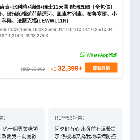
荷蘭+比利時+德國+瑞士11天團·歐洲五國【全包價】
丹、玻璃船暢遊荷蘭運河、風車村列車、布魯塞爾、小
科隆、法蘭克福(LEWWL11N)
/09,11/09,16/09,18/09,25/09,01/10,04/10,14/10,25/10,04/11,02/12
18/11,21/03,26/03,27/03
24/11
WhatsApp諮詢
32,399
+
查看詳情
HKD 35,999
HKD
價：
R1***53
評價：
han 係一個專業嘅領
阿夕好有心 出發前有溫馨提
次改變我一向喜歡
示 係機場又為我地準備防盗