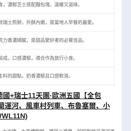
食，濃郁芝士搭配麵包塊，溫暖又滋味。
統瑞士煎餅，外酥內嫩，是當地人早餐的最愛。
克力香濃細膩，是甜品愛好者的必嘗佳品。
製成，口感濃郁，適合作為旅行小食。
主料的甜點，奶香濃郁且口感軟滑。
德國+瑞士11天團·歐洲五國【全包
蘭運河、風車村列車、布魯塞爾、小
L11N)