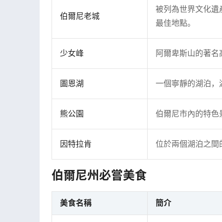
被列為世界文化遺
伯爾尼老城
最佳地點。
少女峰
阿爾卑斯山的著名
圖恩湖
一個寧靜的湖泊，
熊公園
伯爾尼市內的特色
因特拉肯
位於兩個湖泊之間
伯爾尼州必嘗美食
美食名稱
簡介