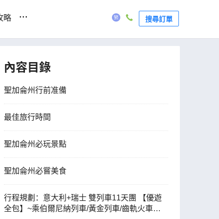
...
攻略
搜尋訂單
內容目錄
聖加侖州行前准備
最佳旅行時間
聖加侖州必玩景點
聖加侖州必嘗美食
行程規劃：意大利+瑞士 雙列車11天團 【優遊
全包】~乘伯爾尼納列車/黃金列車/齒軌火車登