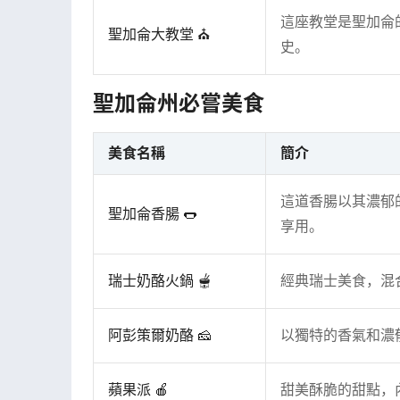
這座教堂是聖加侖
聖加侖大教堂 ⛪
史。
聖加侖州必嘗美食
美食名稱
簡介
這道香腸以其濃郁
聖加侖香腸 🌭
享用。
瑞士奶酪火鍋 🫕
經典瑞士美食，混
阿彭策爾奶酪 🧀
以獨特的香氣和濃
蘋果派 🍎
甜美酥脆的甜點，