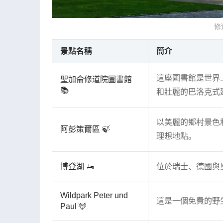
修
景點名稱
簡介
這座圖書館是世界
聖加侖修道院圖書館
📚
和壯麗的巴洛克式
以美麗的鄉村景色
阿彭策爾區 🍃
理想地點。
博登湖 🚤
位於瑞士、德國與
Wildpark Peter und
這是一個免費的野
Paul 🦌