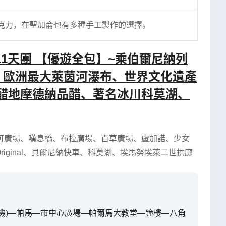
克力，在聖加侖也有多種手工製作的選擇。
11天團 【優遊全包】~乘伯爾尼納列
峰、歐洲最大萊茵河瀑布、世界文化遺產
醋地摩德納品醋、著名冰川科莫湖、
可廣場
、
嘆息橋
、
布拉廣場
、
百草廣場
、
盧加諾
、
少女
riginal
、
貝爾尼納快車
、
科莫湖
、
埃馬努埃萊二世拱廊
拜轉機)—帕馬—市中心廣場—帕爾馬大教堂—鐘樓—八角