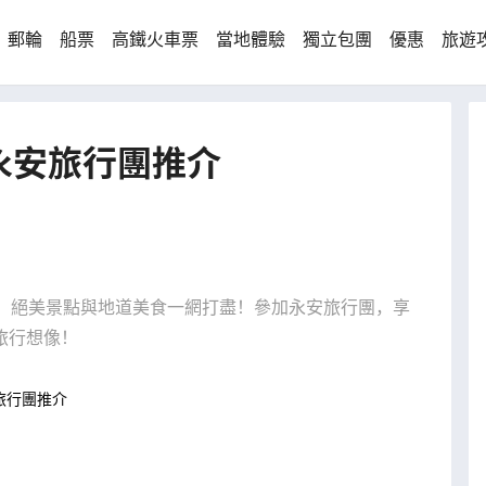
郵輪
船票
高鐵火車票
當地體驗
獨立包團
優惠
旅遊
永安旅行團推介
間、絕美景點與地道美食一網打盡！參加永安旅行團，享
旅行想像！
旅行團推介