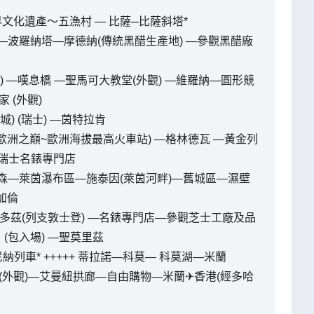
文化遺產～五漁村 — 比薩─比薩斜塔*
波羅納塔—摩德納(傳統黑醋生產地) —參觀黑醋廠
 —嘆息橋 —聖馬可大教堂(外觀) —維羅納—圓形競
 (外觀)
 (瑞士) —茵特拉肯
歐洲之巔~歐洲海拔最高火車站) —格林德瓦 —黃金列
森—瑞士名錶專門店
森—萊茵瀑布區—施泰因(萊茵河畔)—舊城區—濕壁
加倫
華多茲(列支敦士登) —名錶專門店—參觀芝士工廠及品
(包入場) —聖莫里茲
尼納列車* +++++ 蒂拉諾—科莫— 科莫湖—米蘭
(外觀)—艾曼紐拱廊—自由購物—米蘭✈香港(經多哈