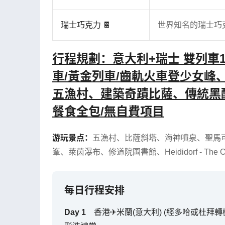
瑞士巧克力 🍫
世界知名的瑞士巧
行程規劃：意大利+瑞士 雙列車
車/黃金列車/齒軌火車登少女
五漁村、建築奇蹟比薩、傳統黑
餐食全包/無自費項目
游玩景点：
五漁村
、
比薩斜塔
、
海神噴泉
、
聖馬
峯
、
萊茵瀑布
、
修道院圖書館
、
Heididorf - The O
每日行程安排
Day
1
香港✈米蘭(意大利) (經多哈或杜