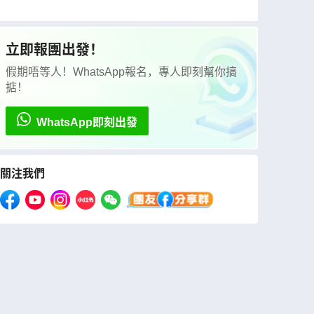
少女峰、歐洲最大萊茵河瀑布、世界文化遺產五
漁村、建築奇蹟比薩、傳統黑醋地摩德納品醋、
著名冰川科莫湖、餐食全包/無自費項目
立即報團出發！
假期唔等人！WhatsApp報名，專人即刻幫你搞
掂！
WhatsApp即刻出發
關注我們