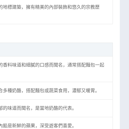
的地標建築，擁有精美的內部裝飾和悠久的宗教歷
的香料味道和細膩的口感而聞名，通常搭配麵包一起
合多種奶酪，搭配麵包或蔬菜食用，濃郁又暖胃。
郁的味道而聞名，是當地奶酪的代表。
內餡是新鮮的蘋果，深受遊客們喜愛。