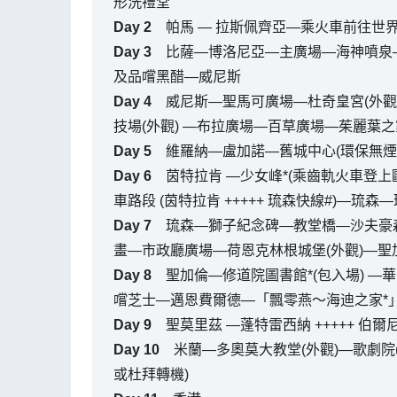
形洗禮堂
Day
2
帕馬 — 拉斯佩齊亞—乘火車前往世界
Day
3
比薩—博洛尼亞—主廣場—海神噴泉—
及品嚐黑醋—威尼斯
Day
4
威尼斯—聖馬可廣場—杜奇皇宮(外觀)
技場(外觀) —布拉廣場—百草廣場—茱麗葉之家
Day
5
維羅納—盧加諾—舊城中心(環保無煙城)
Day
6
茵特拉肯 —少女峰*(乘齒軌火車登上
車路段 (茵特拉肯 +++++ 琉森快線#)—琉
Day
7
琉森—獅子紀念碑—教堂橋—沙夫豪
畫—市政廳廣場—荷恩克林根城堡(外觀)—聖
Day
8
聖加倫—修道院圖書館*(包入場) —
嚐芝士—邁恩費爾德—「飄零燕～海迪之家*」
Day
9
聖莫里茲 —蓬特雷西納 +++++ 伯爾
Day
10
米蘭—多奧莫大教堂(外觀)—歌劇院
或杜拜轉機)