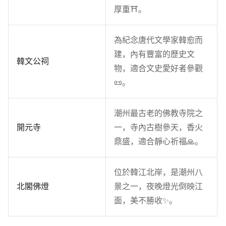
厚重⛩️。
為紀念唐代文學家韓愈而
建，內有豐富的歷史文
韓文公祠
物，適合文史愛好者參觀
📜。
潮州最古老的佛教寺院之
開元寺
一，寺內古樹參天，香火
鼎盛，適合靜心祈福🙏。
位於韓江北岸，是潮州八
北閣佛燈
景之一，夜晚燈光倒映江
面，美不勝收✨。