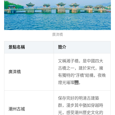
廣濟橋
景點名稱
簡介
又稱湘子橋，是中國四大
古橋之一，建於宋代，擁
廣濟橋
有獨特的“浮橋”結構，夜晚
燈光璀璨🌉。
保存完好的明清古建築
群，漫步其中猶如穿越時
潮州古城
光，感受潮州歷史文化的