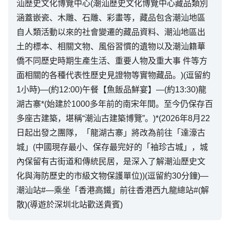
汕歷史文化博覽中心(潮汕歷史文化博覽中心藏品類別
涵蓋嵌瓷、木雕、石雕、彩畫等，藏品包含潮汕地區
自人類活動以來的社會變遷的藏品資料、潮汕地區出
土的標本、相關文物、風俗習慣的遺物以及潮汕籍華
僑不同歷史時期生產生活、重要人物及重大事 件等方
面相關的各種代表性歷史見證物等實物藏品。)(逗留約
1小時)—(約12:00)午餐【魚飯品鮮宴】—(約13:30)龍
湖古寨*(始建於1000多年前的南宋年間。至今仍保存百
多座古建築，堪稱“潮汕古建築博覽”。)*(2026年8月22
日起出發之團隊，「龍湖古寨」將改為前往「達濠古
城」(中國現存最小、保存最完好的「袖珍古城」，城
內保留有古街道和傳統民居，是深入了解潮汕歷史文
化與海防歷史的市級文物保護單位))(逗留約30分鐘)—
潮汕站#—乘坐「香港高鐵」前往香港西九龍總站#(解
散)(導遊於深圳北站歡送貴賓)