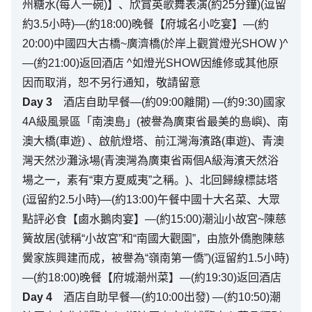
州糖水(每人一碗)】、欣賞英歌舞表演(約25分鐘)(逗留
約3.5小時)—(約18:00)晚餐【府城名小吃宴】—(約
20:00)中國四大古橋~廣濟橋(於岸上觀賞燈光SHOW )^
—(約21:00)返回酒店 ^如燈光SHOW因維修或其他原
因而取消，恕不另行通知，敬請留意
Day
3
酒店自助早餐—(約09:00離開) —(約9:30)國家
4A級風景區「南澳島」(被譽為廣東省最美的島嶼)、南
澳大橋(車遊) 、啟航燈塔、前江灣海濱路(車遊)、青澳
灣天然沙灘泳場(青澳灣為廣東省兩個A級海濱天然浴
場之一，素有“東方夏威夷”之稱。)、北回歸線標誌塔
(逗留約2.5小時)—(約13:00)午餐中國十大名菜、大眾
點評必食【鹵水鵝肉宴】—(約15:00)潮汕小故宮~陳慈
簧故居(號稱“小故宮”和“南國大觀園”，由旅外僑胞陳慈
黌家族興建而成，被譽為“嶺南第一僑”)(逗留約1.5小時)
—(約18:00)晚餐【府城潮州菜】—(約19:30)返回酒店
Day
4
酒店自助早餐—(約10:00出發) —(約10:50)潮