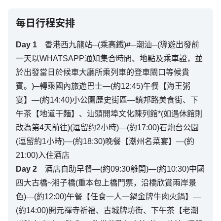
每日行程安排
Day
1
香港西九龍站─(乘高鐵)#─潮汕─(導遊出發前
一天以WHATSAPP通知集合時間、地點及乘車證，並
於出發當日於候車大廳所乘列車的登車閘口等候貴
賓。)─轉乘國內旅遊巴士—(約12:45)午餐【海王粥
宴】—(約14:40)小公園歷史街區—鎮邦路美食街、下
午茶【地道干麵】、汕頭開埠文化陳列館*(如遇休館則
改為第4天前往)(逗留约2小時)—(約17:00)石炮台公園
(逗留約1小時)—(約18:30)晚餐【潮州名菜宴】—(約
21:00)入住酒店
Day
2
酒店自助早餐—(約09:30離開)—(約10:30)中國
四大古橋~湘子橋(重本包上橋門票，沿橋欣賞兩岸景
色)—(約12:00)午餐【任食一人一鍋金牌牛肉火鍋】—
(約14:00)開元禪寺祈福、古城牌坊街、下午茶【老潮