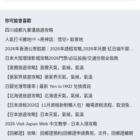
你可能會喜歡
四川成都九寨溝旅遊攻略
人氣打卡勝地!!!! <黑神話：悟空> 取景地
2026年香港公眾假期｜2026年請假攻略,2026年月曆 紅日端午節請
假攻略請4放9-public holiday 2026
日本大阪環球影城攻略2026門票/必玩設施/交通住宿全指南
【首爾旅遊攻略】首爾天氣，氣候，氣溫
【張家界旅遊攻略】張家界天氣，氣候，氣溫
日圓兌港幣匯率 | 最新 Yen to HKD 兌換資訊
【北海道旅遊攻略】北海道天氣，氣候，氣溫
【日本退稅2026】11月退稅新制懶人包！機場退稅流程、取消免稅
袋及限額全攻略 - 永安旅遊
【日本旅遊攻略】日本天氣，氣候，氣溫
2026 Visit Japan Web 中文教學 - 日本入境攻略
【回鄉證】攻略：回鄉證預約|回鄉證申請費用，文件，回鄉證續期