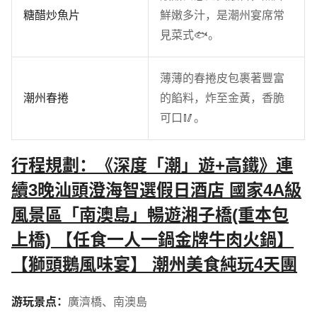
糖醋炒魚片
鮮嫩多汁，是潮州宴席常
見菜式🐟。
薄薄的春捲皮包裹著豐富
潮州春捲
的餡料，炸至金黃，香脆
可口🥢。
行程規劃：《深度「潮」遊+高鐵》連
續3晚汕頭澄海智選假日酒店 國家4A級
風景區「南澳島」暢遊湘子橋(重本包
上橋) 【任食一人一鍋金牌牛肉火鍋】
【獅頭鵝風味宴】 潮州美食純玩4天團
游玩景点：
廣濟橋
、
南澳島