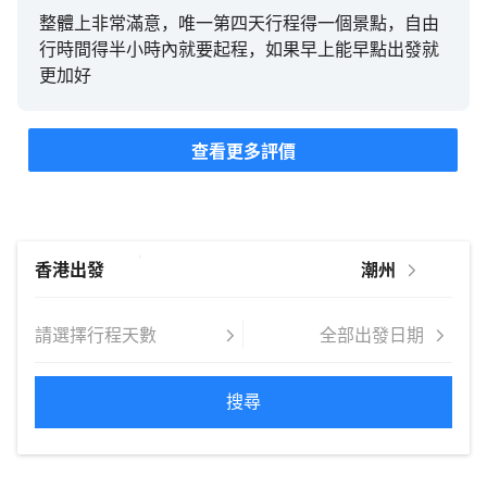
滿熱誠與責任感，真的為永安旅遊樹立了極高的服務
整體上非常滿意，唯一第四天行程得一個景點，自由
標杆。因為有了他的帶領，這次的潮汕之旅吃得開
行時間得半小時內就要起程，如果早上能早點出發就
心、玩得放心。下次再報團，真心希望還能遇到像李
更加好
導這麼優秀、細心的好導遊！再次向他致敬！
查看更多評價
搜尋