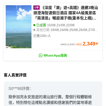
《深度「潮」遊+高鐵》連續3晚汕
頭澄海智選假日酒店 國家4A級風景區
「南澳島」暢遊湘子橋(重本包上橋)
【任食一人一鍋金牌牛肉火鍋】【獅頭
已成團
15/08,21/08,22/08
鵝風味宴】 潮州美食純玩4天團
其他日期
19/08,24/08,25/08,26/08,27/08,28/08,29/08,30/08,31/08
已售
100+
人
2,349
+
HKD 2,599
HKD
WhatsApp諮詢
客人真實評價
S0***88
評價：
剛參加完永安旅遊的潮汕旅行團，整個行程體驗極
佳，特別想在這裡點名讚揚和感謝我們的當地導遊