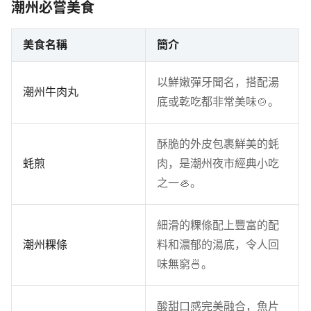
潮州必嘗美食
美食名稱
簡介
以鮮嫩彈牙聞名，搭配湯
潮州牛肉丸
底或乾吃都非常美味🍲。
酥脆的外皮包裹鮮美的蚝
蚝煎
肉，是潮州夜市經典小吃
之一🦪。
細滑的粿條配上豐富的配
潮州粿條
料和濃郁的湯底，令人回
味無窮🍜。
酸甜口感完美融合，魚片