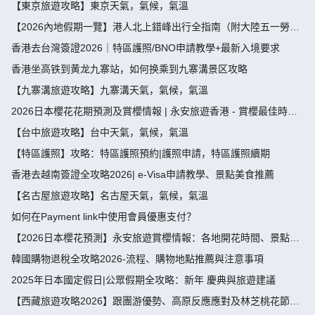
【東京旅遊攻略】東京天氣，氣候，氣溫
【2026內地假期一覽】港人北上錯峰出行全指南（附大陸五一勞動
節，端午節假期攻略）
香港去台灣簽證2026｜特區護照/BNO申請教學+最新入境要求
香港坐高铁到黄龙九寨站，如何换乘到九寨溝景区攻略
【九寨溝旅遊攻略】九寨溝天氣，氣候，氣溫
2026日本櫻花花期預測及賞櫻情報 | 永安旅遊香港 - 賞櫻最佳時
間、地點推薦
【台中旅遊攻略】台中天氣，氣候，氣溫
【特區護照】攻略：特區護照預約|護照申請，特區護照續期
香港去越南簽證全攻略2026| e-Visa申請教學、景點美食推薦
【名古屋旅遊攻略】名古屋天氣，氣候，氣溫
如何在Payment link中使用會員優惠支付？
【2026日本櫻花預測】永安旅遊賞櫻情報：各地開花時間、景點推
薦
韓國購物退稅全攻略2026-流程、購物地點推薦與注意事項
2025年日本國定假日|公眾假期全攻略：新年 慶典與旅遊建議
【西藏旅遊攻略2026】跟團游優勢、高原反應應對及林芝桃花節深