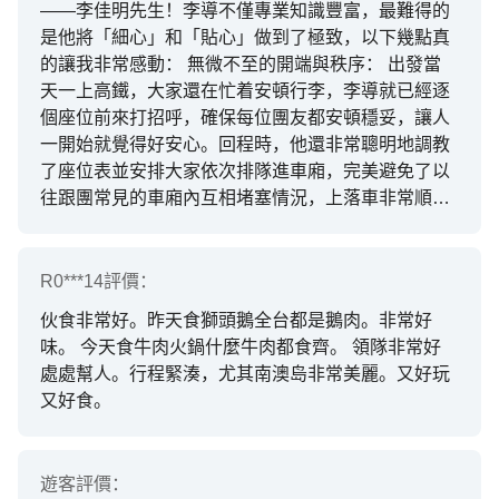
——李佳明先生！李導不僅專業知識豐富，最難得的
是他將「細心」和「貼心」做到了極致，以下幾點真
的讓我非常感動： 無微不至的開端與秩序： 出發當
天一上高鐵，大家還在忙着安頓行李，李導就已經逐
個座位前來打招呼，確保每位團友都安頓穩妥，讓人
一開始就覺得好安心。回程時，他還非常聰明地調教
了座位表並安排大家依次排隊進車廂，完美避免了以
往跟團常見的車廂內互相堵塞情況，上落車非常順
暢。 靈魂美食的專業吃貨指南： 潮汕是美食之都，
每次用餐，李導都會化身美食專家，詳細介紹每道地
道菜式的正確食法，讓我們不只吃得飽，更吃得出潮
R0***14
評價：
汕飲食文化的精髓。 真誠待客，絕不踩雷： 到旅遊
伙食非常好。昨天食獅頭鵝全台都是鵝肉。非常好
店購物時，李導完全站在團友的角度出發，坦誠地提
味。 今天食牛肉火鍋什麼牛肉都食齊。 領隊非常好
點大家哪些東西值得買、哪些地方需要「避伏」，這
處處幫人。行程緊湊，尤其南澳𡷊非常美麗。又好玩
種真誠、不硬銷的態度，贏得了全團人的信任。 安全
又好食。
意識極高： 旅途中不論是上下旅遊巴，還是進出各個
景點場所，李導就像個貼身管家，每到有高低落差的
地方都會大聲提醒大家注意梯級和門檻，對團中的長
遊客
評價：
者和腳步不便的團友照顧有加。 李佳明先生的服務充