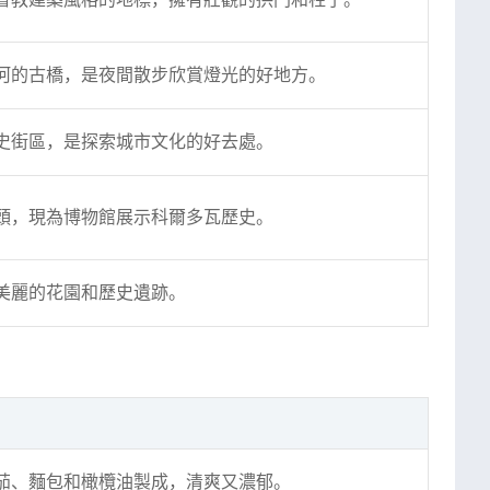
河的古橋，是夜間散步欣賞燈光的好地方。
史街區，是探索城市文化的好去處。
頭，現為博物館展示科爾多瓦歷史。
美麗的花園和歷史遺跡。
茄、麵包和橄欖油製成，清爽又濃郁。