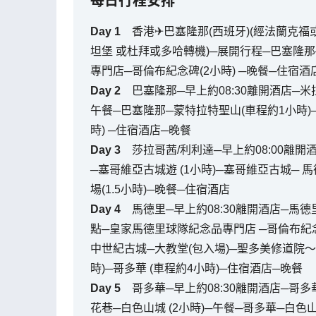
每日行程安排
Day
1
香港✈巴塞隆那(西班牙)(經法蘭克
坦堡 或杜拜或多哈轉機)─展開行程─巴塞隆那
專門店─哥倫布紀念碑(2小時) ─晚餐─住宿酒
Day
2
巴塞隆那─早上約08:30離開酒店─米拉
午餐─巴塞隆那─蒙特拉特聖山(車程約1小時)─
時) ─住宿酒店─晚餐
Day
3
莎拉哥茜/利利達─早上約08:00離開
─塞哥維亞古城遊 (1小時)─塞哥維亞古城─ 馬德
場(1.5小時)─晚餐─住宿酒店
Day
4
馬德里─早上約08:30離開酒店─馬
點─皇家馬德里球隊紀念品專門店 ─哥倫布紀念廣
中世紀古城─大教堂(包入場)─聖多美修道院～名
時)─哥多華 (車程約4小時)─住宿酒店─晚餐
Day
5
哥多華─早上約08:30離開酒店─哥多
花巷─白色山城 (2小時)─午餐─哥多華─白色山城