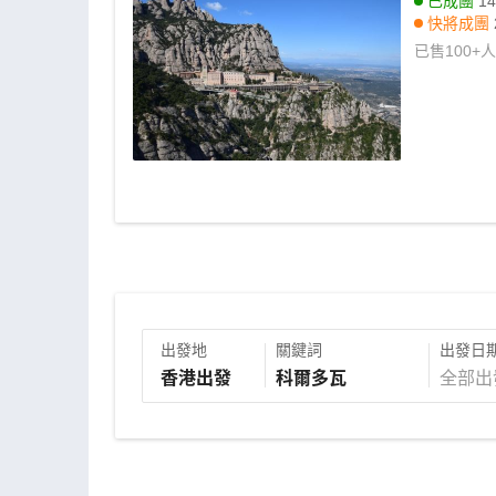
已成團
14
快將成團
已售
100+
人
出發地
關鍵詞
出發日