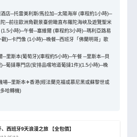
開酒店─托雷美利斯/馬拉加─太陽海岸 (車程約1小時)─
布羅陀─前往歐洲角觀景臺俯瞰直布羅陀海峽及遊覽聖米
1.5小時)─午餐─塞維爾 (車程約3小時)─瑪利亞路易
觀)─卡門像 (1小時)─晚餐─西班牙「佛蘭明哥」歌
爾─里斯本(葡萄牙)(車程約5小時)─午餐 ─里斯本─貝
)─葡撻專門店(安排品嚐地道葡撻1件)(1.5小時)─晚
往機場─里斯本✈香港(經法蘭克福或慕尼黑或蘇黎世或
多哈轉機)
牙、西班牙9天浪漫之旅 【全包價】