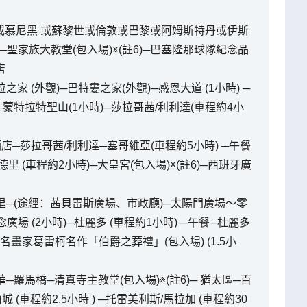
福或慕尼黑 或蘇黎世或倫敦或巴黎或阿姆斯特丹或伊斯
─聖家族大教堂(包入場)※(註6)─巴塞隆那球隊紀念品
店
之家 (外觀)─巴特婁之家(外觀)─感恩大道 (1小時) ─
蒙特拉特聖山(1小時)─莎拉哥茜/利利達(車程約4小
酒店─莎拉哥茜/利利達─塞哥維亞(車程約5小時) ─午餐
里 (車程約2小時)─大皇宮(包入場)※(註6)─西班牙廣
德里─(途經：茜貝雷斯廣場、市政廳)─太陽門廣場～零
場 (2小時)─杜麗多 (車程約1小時) ─午餐─杜麗多
畫家葛雷柯名作「伯爵之葬禮」(包入場) (1.5小
華─羅馬橋─清真寺主教堂(包入場)※(註6)─ 猶太區─百
 (車程約2.5小時 ) ─托雷美利斯/馬拉加 (車程約30