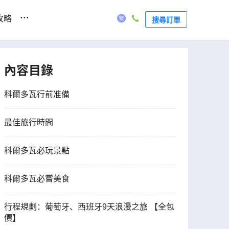
...
攻略
搜尋訂單
內容目錄
科爾多瓦行前准備
最佳旅行時間
科爾多瓦必玩景點
科爾多瓦必嘗美食
行程規劃：葡萄牙、西班牙9天浪漫之旅 【全包
價】