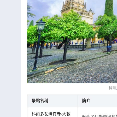
科爾
景點名稱
簡介
科爾多瓦清真寺-大教
融合了伊斯蘭與基