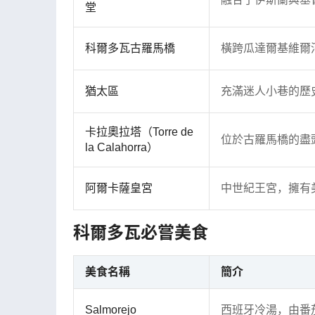
堂
科爾多瓦古羅馬橋
橫跨瓜達爾基維爾
猶太區
充滿迷人小巷的歷
卡拉奧拉塔（Torre de
位於古羅馬橋的盡
la Calahorra）
阿爾卡薩皇宮
中世紀王宮，擁有
科爾多瓦必嘗美食
美食名稱
簡介
Salmorejo
西班牙冷湯，由番