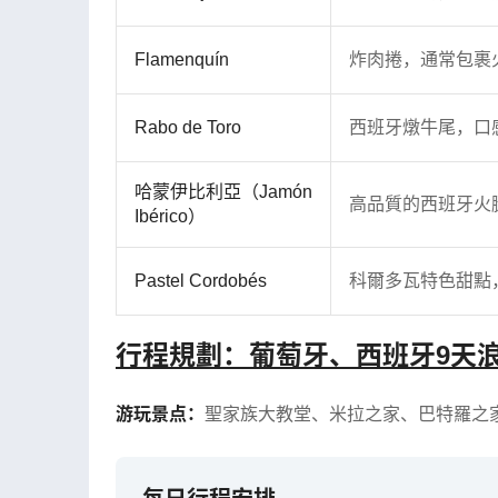
Flamenquín
炸肉捲，通常包裹
Rabo de Toro
西班牙燉牛尾，口
哈蒙伊比利亞（Jamón
高品質的西班牙火
Ibérico）
Pastel Cordobés
科爾多瓦特色甜點
行程規劃：葡萄牙、西班牙9天浪
游玩景点：
聖家族大教堂
、
米拉之家
、
巴特羅之