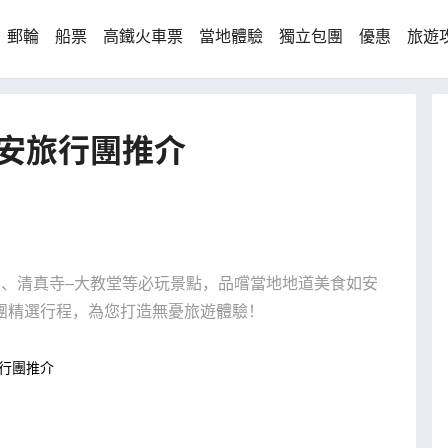
郵輪
船票
高鐵火車票
當地體驗
獨立包團
優惠
旅遊
安旅行團推介
宮、清真寺–大教堂等必玩景點，品嚐當地地道美食如安
團精選行程，為您打造無憂旅遊體驗！
行團推介