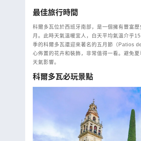
最佳旅行時間
科爾多瓦位於西班牙南部，是一個擁有豐富歷
月。此時天氣溫暖宜人，白天平均氣溫介乎15
季的科爾多瓦還迎來著名的五月節（Patios d
心佈置的花卉和裝飾，非常值得一看。避免夏
天氣影響。
科爾多瓦必玩景點