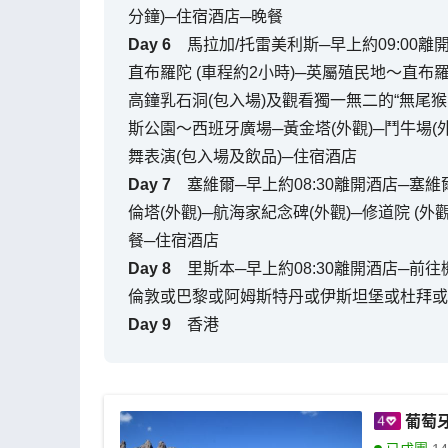
分鐘)─住宿酒店─晚餐
Day
6
馬拉加/托雷美利斯─早上約09:00離
直布羅陀 (車程約2小時)─英屬殖民地～直
高鐘乳石洞(包入場)及觀看獨一無二的“無尾猴 (
斯公園～西班牙廣場─黃金塔(外觀)─鬥牛場(外
舞表演(包入場及飲品)─住宿酒店
Day
7
塞維爾─早上約08:30離開酒店─塞維
倫塔(外觀)─航海家紀念碑(外觀)─修道院 (外觀
餐─住宿酒店
Day
8
里斯本─早上約08:30離開酒店─前
倫敦或巴黎或阿姆斯特丹或伊斯坦堡或杜拜或
Day
9
香港
葡萄