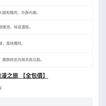
火腿和豬肉，外酥內嫩。
感嫩滑，味道濃郁。
腿，風味獨特。
，層酥餅皮內填充南瓜餡。
漫之旅 【全包價】
家