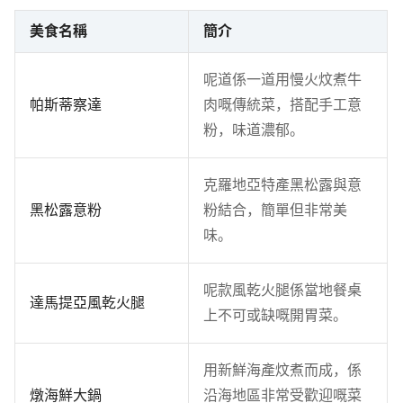
美食名稱
簡介
呢道係一道用慢火炆煮牛
帕斯蒂察達
肉嘅傳統菜，搭配手工意
粉，味道濃郁。
克羅地亞特產黑松露與意
黑松露意粉
粉結合，簡單但非常美
味。
呢款風乾火腿係當地餐桌
達馬提亞風乾火腿
上不可或缺嘅開胃菜。
用新鮮海產炆煮而成，係
燉海鮮大鍋
沿海地區非常受歡迎嘅菜