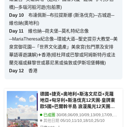
橋)─多瑙河船河遊(包船票)
Day
10
布達佩斯─布拉提斯娜 (斯洛伐克)─古城遊─
維也納(奧地利)
Day
11
維也納─荷夫堡─莫札特紀念像
─MariaTheresa紀念像─環城大道─聖史提芬大教堂─美
泉宮御花園─「世界文化遺產」美泉宮(包門票及安排
華語導遊講解)✈香港(經杜拜或巴黎或阿姆斯特丹或法
蘭克福或蘇黎世或慕尼黑或倫敦或伊斯坦堡轉機)
Day
12
香港
德國+捷克+奧地利+斯洛文尼亞+克羅
地亞+匈牙利+斯洛伐克12天團·皇牌東
歐5國+巴爾幹半島 浪漫風光12天團
【全包價】~維也納/札格勒布住宿五*
已成團
30/08,06/09,10/09,13/09,17/09,20/09,24/09,27/09,01/10,08/10,21/10
星級、於布拉格享用米芝蓮推薦餐、
其他日期
05/10,11/10,18/10,25/10
「世界文化遺產」哈爾施塔特/古姆洛