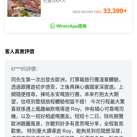
已售
100+
人
夫古城/維也納美泉宮、安排多瑙河船
33,399
+
河遊
HKD 38,999
HKD
WhatsApp諮詢
客人真實評價
I0***95
評價：
同先生第一次出發去歐洲，打算報旅行團淺嘗體驗，
透過跟團遊初步感受，之後再揀心儀國家深度遊。上
網隨便搜尋，揀咗永安嘅旅行團，本來冇抱太大期
望，估唔到整個旅程體驗相當不錯！ 今次行程最大驚
喜就係遇上風趣幽默嘅導遊 Roy，仲有細心可靠嘅司
機，以及一班好相處嘅團友。短短十二日，除咗飽覽
歐洲靚麗風景，亦聽到好多有意思嘅分享，全程氣氛
歡樂。 特別要大讚導遊 Roy，能夠見到佢閱歷深厚，