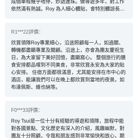
成個車程幾乎唔停，妙語連珠。做導遊多年，對工作
依然滿有熱誠。Roy 為人細心體貼，會特別體諒長
者，盡量調配適合大眾體力嘅路線；同時亦顧及年輕
團友嘅需要，明白年青人夜晚可能想外出逛逛，會主
動介紹酒店附近安全又方便嘅景點，十分貼心。 仲有
R1***22
評價：
好多靚相，而且今次旅行仲有好多我同老公嘅合照，
欣賞領隊Roy專業細心，沿途照顧每一人，如過關、
同事、朋友都話影得好好，多謝Roy😍😍😍 下次參加
轉機都盡顯專業及關顧。沿途上，亦會為團友慶祝生
旅行團都會揀永安，亦都會推介永安👍🏻👍🏻👍🏻
日，為大家留下美好回憶，盡顯窩心。 整個旅行的膳
食安排都品嚐到不同美食，非常欣賞永安為大家的貼
心安排。 住宿方面都很滿意，尤其能安排在市中心的
酒店，能讓我們可以在晚上都欣賞到當地的夜景。如
布達佩斯、維也納等。
F0***33
評價：
Roy Tsui是一位十分有經驗的導遊和領隊，旅程中能
對各國景點、文化歷史有深入的介紹，風趣幽默，對
團友十分照顧，令我和朋友感到非常愉快和放心，期