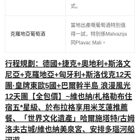
式。
當地出產嘅葡萄酒特別值
克羅地亞葡萄酒
得一試，特別係Malvazija
同Plavac Mali。
行程規劃：德國+捷克+奧地利+斯洛文
尼亞+克羅地亞+匈牙利+斯洛伐克12天
團·皇牌東歐5國+巴爾幹半島 浪漫風光
12天團【全包價】~維也納/札格勒布住
宿五*星級、於布拉格享用米芝蓮推薦
餐、「世界文化遺產」哈爾施塔特/古姆
洛夫古城/維也納美泉宮、安排多瑙河船