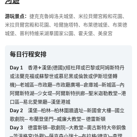
河遊
游玩景点：
捷克克魯姆洛夫城堡
、
米拉貝爾宮殿和花園
、
米拉貝爾宮殿和花園
、
哈爾施塔特
、
布萊德城堡
、
布萊德
城堡
、
普利特維采湖羣國家公園
、
霍夫堡
、
美泉宮
每日行程安排
Day
1
香港✈漢堡(德國)(經杜拜或巴黎或阿姆斯特丹
或法蘭克福或蘇黎世或慕尼黑或倫敦或伊斯坦堡轉
機)─老城區─市政廳─市政廳廣場─倉庫城─新城區─內
阿爾斯特湖─少女堤─阿爾斯特拱廊─聖米迦勒教堂─港
口區─易北愛樂廳─漢堡港城
Day
2
漢堡─柏林─柏林圍牆遺址─新國會大樓─國立
歌劇院─ 布蘭登堡門─威廉大教堂─ 德雷斯頓
Day
3
德雷斯頓─歌劇院─大教堂─奧古斯特大帝銅像
─茨溫格宮(外觀)─薩克森小瑞士─布拉格(捷克)─查理