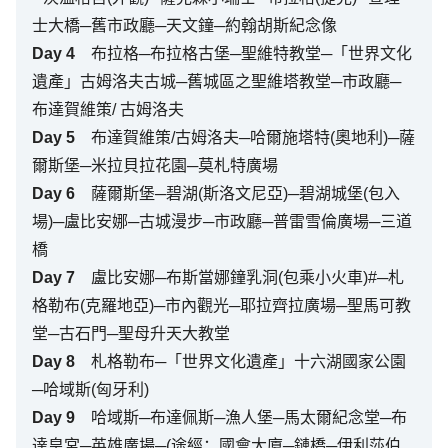
士大橋─舊市政廳─天文鐘─約翰胡斯紀念像
Day
4
布拉格─布拉格古堡─聖維特教堂─「世界文化
遺產」古姆洛夫古城─舊城區之聖維塔教堂─市政廳─
布達賀維策/ 古姆洛夫
Day
5
布達賀維策/古姆洛夫─哈爾施塔特(奧地利)─薩
爾斯堡─米拉貝拉花園─莫札特廣場
Day
6
薩爾斯堡─碧湖(斯洛文尼亞)─碧湖城堡(包入
場)─盧比安娜─古城漫步─市政廳─普雷雪倫廣場─三道
橋
Day
7
盧比安娜─布斯當娜鐘乳洞(包乘小火車)#─札
格勒布(克羅地亞)─市內觀光─耶拉齊拉廣場─聖馬可教
堂─古石門─聖母升天大教堂
Day
8
札格勒布─「世界文化遺產」十六湖國家公園
─哈域斯(匈牙利)
Day
9
哈域斯─布達佩斯─漁人堡─馬太爾紀念堂─布
達皇宮─英雄廣場─(途經：國會大廈─鏈橋─伊利莎伯