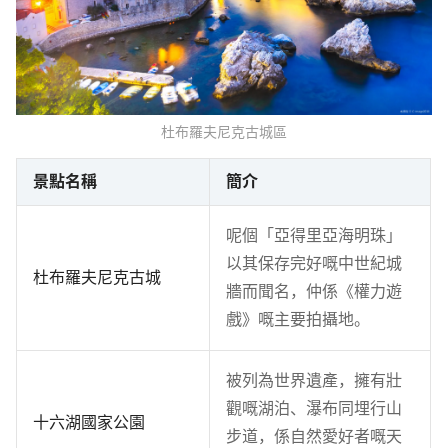
杜布羅夫尼克古城區
景點名稱
簡介
呢個「亞得里亞海明珠」
以其保存完好嘅中世紀城
杜布羅夫尼克古城
牆而聞名，仲係《權力遊
戲》嘅主要拍攝地。
被列為世界遺產，擁有壯
觀嘅湖泊、瀑布同埋行山
十六湖國家公園
步道，係自然愛好者嘅天