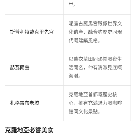
堂。
呢座古羅馬宮殿係世界文
斯普利特戴克里先宮
化遺產，融合咗歷史同現
代嘅建築風格。
以薰衣草田同熱鬧嘅夜生
赫瓦爾島
活聞名，仲有清澈見底嘅
海灘。
克羅地亞首都嘅歷史核
札格雷布老城
心，擁有充滿魅力嘅咖啡
館同文化景點。
克羅地亞必嘗美食