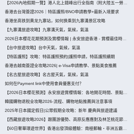
【2026內地假期一覽】港人北上錯峰出行全指南（附大陸五一勞動
節，端午節假期攻略）
香港去台灣簽證2026｜特區護照/BNO申請教學+最新入境要求
香港坐高铁到黄龙九寨站，如何换乘到九寨溝景区攻略
【九寨溝旅遊攻略】九寨溝天氣，氣候，氣溫
2026日本櫻花花期預測及賞櫻情報 | 永安旅遊香港 - 賞櫻最佳時
間、地點推薦
【台中旅遊攻略】台中天氣，氣候，氣溫
【特區護照】攻略：特區護照預約|護照申請，特區護照續期
香港去越南簽證全攻略2026| e-Visa申請教學、景點美食推薦
【名古屋旅遊攻略】名古屋天氣，氣候，氣溫
如何在Payment link中使用會員優惠支付？
【2026日本櫻花預測】永安旅遊賞櫻情報：各地開花時間、景點推
薦
韓國購物退稅全攻略2026-流程、購物地點推薦與注意事項
2025年日本國定假日|公眾假期全攻略：新年 慶典與旅遊建議
【西藏旅遊攻略2026】跟團游優勢、高原反應應對及林芝桃花節深
度指南
【60日奢華環遊世界】香港出發頂級體驗：南極郵輪・非洲五霸・