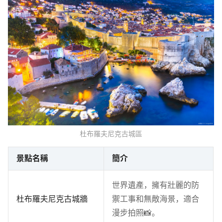
杜布羅夫尼克古城區
景點名稱
簡介
世界遺產，擁有壯麗的防
杜布羅夫尼克古城牆
禦工事和無敵海景，適合
漫步拍照📸。