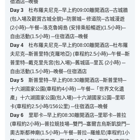
宿酒店─晚餐
Day
3
杜布羅夫尼克─早上約09:00離開酒店─古城牆
(包入場及觀賞古城全貌)─防禦城─ 修道院─古城漫遊
(2小時)─午餐─洛克魯姆島 (安排乘船暢遊)(1.5小時)─
自由活動(1.5小時) ─住宿酒店─晚餐
Day
4
杜布羅夫尼克─早上約08:00離開酒店─杜布羅
夫尼克─斯普里特(克羅地亞) (車程約2.5小時)─午餐─斯
普里特─戴克里先宮(包入場)─舊城區─里瓦 (2小時) ─
自由活動(1.5小時)─晚餐─住宿酒店
Day
5
斯普里特─早上約08:30離開酒店─斯普里特─
十六湖國家公園(車程約4小時) ─午餐─「世界文化遺
產」十六湖國家公園(包入場)─十六湖國家公園─里耶
卡(車程約2.5小時/156公里) ─住宿酒店─晚餐
Day
6
里耶卡─早上約08:30離開酒店─里耶卡─普拉
(車程約2小時)─普拉競技場─雙門─塞爾吉烏斯凱旋門─
奧古斯都神廟(1.5小時)─午餐─普拉─羅維尼(車程約1小