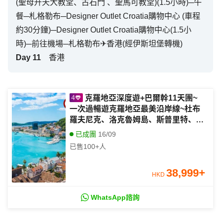
(聖母升天大教堂、古石門 、聖馬可教堂)(1.5小時)─午
餐─札格勒布─Designer Outlet Croatia購物中心 (車程
約30分鐘)─Designer Outlet Croatia購物中心(1.5小
時)─前往機場─札格勒布✈香港(經伊斯坦堡轉機)
Day
11
香港
克羅地亞深度遊+巴爾幹11天團~
一次過暢遊克羅地亞最美沿岸線~杜布
羅夫尼克、洛克魯姆島、斯普里特、里
耶卡、普拉、羅維尼,洛文尼亞美景~碧
已成團
16/09
湖、天然湖泊~博希尼湖/餐食全包/無自
已售
100+
人
費/免收服務費
38,999
+
HKD
WhatsApp諮詢