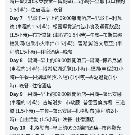
時)─聖尤菲米亞教堂─ 舊城區(1.5小時)─里耶卡(車程約
1.5小時)─住宿酒店─晚餐
Day
7
里耶卡─早上約09:00離開酒店─里耶卡─利瓦
德 (車程約1.5小時)─松露導賞遊*(包小食及迎賓飲品)
(1.5小時)─布斯當娜 (車程約1.5小時)─午餐─布斯當娜
鐘乳洞(包乘小火車)# (1.5小時)─碧湖(斯洛文尼亞) (車
程約1.5小時)─住宿酒店─晚餐
Day
8
碧湖─早上約09:00離開酒店─碧湖─博希尼湖
(車程約1小時)─博希尼湖遊覽(1小時)─碧湖(車程約1小
時)─午餐─碧湖城堡(包入場) (1小時)─碧湖遊覽(1小
時)─晚餐─住宿酒店
Day
9
碧湖─早上約09:00離開酒店─碧湖─盧比安娜
(車程約1小時)─古城漫步─市政廳─普雷雪倫廣場─三道
橋 (1.5小時) ─午餐─盧比安娜─札格勒布(車程約2小
時)─自由活動 (1.5小時)─晚餐─住宿酒店
Day
10
札格勒布─早上約09:30離開酒店─市內觀光