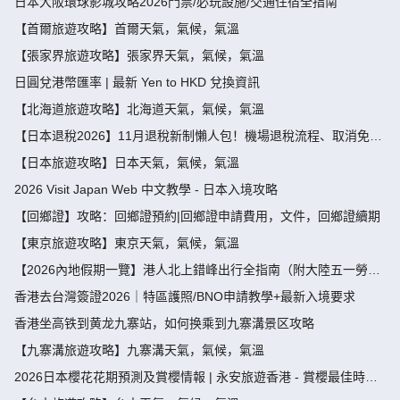
日本大阪環球影城攻略2026門票/必玩設施/交通住宿全指南
【首爾旅遊攻略】首爾天氣，氣候，氣溫
【張家界旅遊攻略】張家界天氣，氣候，氣溫
日圓兌港幣匯率 | 最新 Yen to HKD 兌換資訊
【北海道旅遊攻略】北海道天氣，氣候，氣溫
【日本退稅2026】11月退稅新制懶人包！機場退稅流程、取消免稅
袋及限額全攻略 - 永安旅遊
【日本旅遊攻略】日本天氣，氣候，氣溫
2026 Visit Japan Web 中文教學 - 日本入境攻略
【回鄉證】攻略：回鄉證預約|回鄉證申請費用，文件，回鄉證續期
【東京旅遊攻略】東京天氣，氣候，氣溫
【2026內地假期一覽】港人北上錯峰出行全指南（附大陸五一勞動
節，端午節假期攻略）
香港去台灣簽證2026｜特區護照/BNO申請教學+最新入境要求
香港坐高铁到黄龙九寨站，如何换乘到九寨溝景区攻略
【九寨溝旅遊攻略】九寨溝天氣，氣候，氣溫
2026日本櫻花花期預測及賞櫻情報 | 永安旅遊香港 - 賞櫻最佳時
間、地點推薦