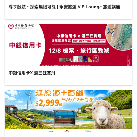
尊享啟航・探索無限可能 | 永安旅遊 VIP Lounge 旅遊講座
中銀信用卡X 週三狂賞飛