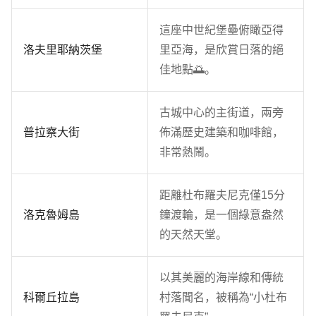
這座中世紀堡壘俯瞰亞得
洛夫里耶納茨堡
里亞海，是欣賞日落的絕
佳地點🌅。
古城中心的主街道，兩旁
普拉察大街
佈滿歷史建築和咖啡館，
非常熱鬧。
距離杜布羅夫尼克僅15分
洛克魯姆島
鐘渡輪，是一個綠意盎然
的天然天堂。
以其美麗的海岸線和傳統
科爾丘拉島
村落聞名，被稱為“小杜布