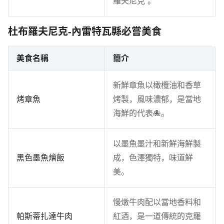
羅夫尼克”。
杜布羅夫尼克-內雷特瓦縣必嘗美食
美食名稱
簡介
新鮮章魚以橄欖油和香草
烤章魚
烤製，風味濃郁，是當地
海鮮的代表🐙。
以墨魚墨汁和新鮮海鮮製
黑色墨魚燴飯
成，色澤獨特，味道鮮
美。
慢燉牛肉配以當地香料和
帕斯蒂扎達牛肉
紅酒，是一道傳統的克羅