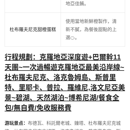
地亞佳餚。
使用當地新鮮橙製作，清
杜布羅夫尼克甜橙蛋糕
新不膩，為餐後甜點的上
選🍊。
行程規劃：克羅地亞深度遊+巴爾幹11
天團~一次過暢遊克羅地亞最美沿岸線~
杜布羅夫尼克、洛克魯姆島、斯普里
特、里耶卡、普拉、羅維尼,洛文尼亞美
景~碧湖、天然湖泊~博希尼湖/餐食全
包/無自費/免收服務費
游玩景点：
布德瓦
、
科託爾老城
、
鐘塔
、
杜布羅夫尼克城