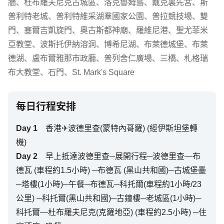
牆
、
杜布羅夫尼克古城區
、
洛克魯姆島
、
戴克裏先宮
、
斯
普利特老城
、
普利特維采湖羣國家公園
、
普拉競技場
、
雙
門
、
塞爾吉凱旋門
、
奧古斯都神廟
、
羅維尼港
、
聖尤菲米
亞教堂
、
波斯托伊納溶洞
、
博希尼湖
、
布萊德城堡
、
布萊
德湖
、
盧布爾雅那市政廳
、
普列舍仁廣場
、
三橋
、
札格瑞
布大教堂
、
石門
、
St. Mark's Square
每日行程安排
Day
1
香港✈波德里查(蒙特內哥羅) (經伊斯坦堡轉
機)
Day
2
早上抵達波德里查─展開行程─波德里查—布
德瓦 (車程約1.5小時) ─布德瓦 (黑山共和國)─古城堡壘
─塔樓(1小時)─午餐─布德瓦─科托爾(車程約1小時/23
公里) ─科托爾(黑山共和國)─古鐘樓─老城區(1小時)─
科托爾—杜布羅夫尼克(克羅地亞) (車程約2.5小時) ─住