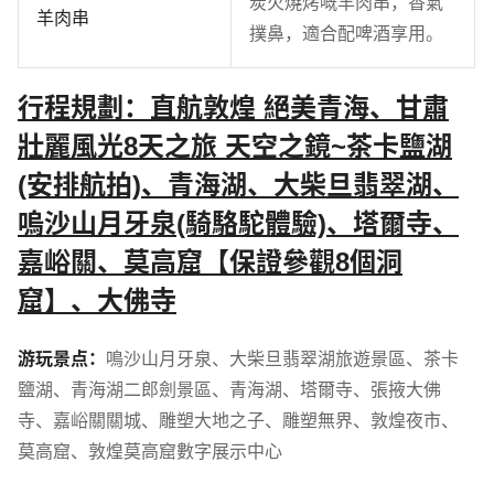
炭火燒烤嘅羊肉串，香氣
羊肉串
撲鼻，適合配啤酒享用。
行程規劃：直航敦煌 絕美青海、甘肅
壯麗風光8天之旅 天空之鏡~茶卡鹽湖
(安排航拍)、青海湖、大柴旦翡翠湖、
嗚沙山月牙泉(騎駱駝體驗)、塔爾寺、
嘉峪關、莫高窟【保證參觀8個洞
窟】、大佛寺
游玩景点：
鳴沙山月牙泉
、
大柴旦翡翠湖旅遊景區
、
茶卡
鹽湖
、
青海湖二郎劍景區
、
青海湖
、
塔爾寺
、
張掖大佛
寺
、
嘉峪關關城
、
雕塑大地之子
、
雕塑無界
、
敦煌夜市
、
莫高窟
、
敦煌莫高窟數字展示中心