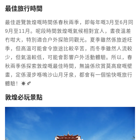
最佳旅行時間
最佳遊覽敦煌嘅時間係春秋兩季，即每年嘅3月至6月同
9月至11月。呢段時間敦煌嘅氣候相對宜人，晝夜溫差
冇咁大，特別適合戶外探險同觀光。夏季雖然係旅遊旺
季，但高溫可能會令旅途比較辛苦，而冬季雖然人流較
少，但氣溫較低，可能會影響戶外活動體驗。所以，春
秋兩季係探索敦煌嘅最佳時間，無論係欣賞莫高窟嘅壁
畫，定係漫步喺鳴沙山月牙泉，都會有一個愉快嘅旅行
體驗！☀️🍂
敦煌必玩景點