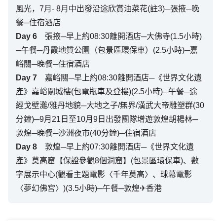
風光，7月- 8月中出發沿途欣賞油菜花(註3)─張掖─晚
餐─住宿酒店
Day
6
張掖─早上約08:30離開酒店─大佛寺(1.5小時)
─午餐─丹霞地質公園（包景區環保車）(2.5小時)─嘉
峪關─晚餐─住宿酒店
Day
7
嘉峪關─早上約08:30離開酒店─《世界文化遺
產》嘉峪關城樓(包電瓶車及登樓)(2.5小時)─午餐─途
經戈壁灘/雅丹地貌─大地之子/無界/漢武大帝雕塑群(30
分鐘)─9月21日至10月9日出發團隊增遊敦煌胡楊林─
敦煌─晚餐─沙洲夜市(40分鐘)─住宿酒店
Day
8
敦煌─早上約07:30離開酒店─《世界文化遺
產》莫高窟【保證參觀8個洞窟】(包景區環保車)、數
字展示中心(觀看主題電影〈千年莫高〉、球幕電影
〈夢幻佛宮〉)(3.5小時)─午餐─敦煌✈香港