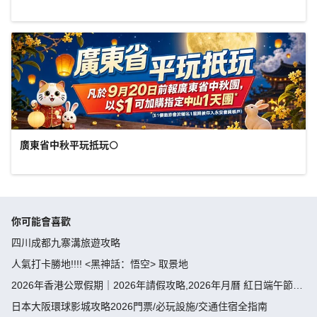
廣東省中秋平玩抵玩🌕
你可能會喜歡
四川成都九寨溝旅遊攻略
人氣打卡勝地!!!! <黑神話：悟空> 取景地
2026年香港公眾假期｜2026年請假攻略,2026年月曆 紅日端午節請
假攻略請4放9-public holiday 2026
日本大阪環球影城攻略2026門票/必玩設施/交通住宿全指南