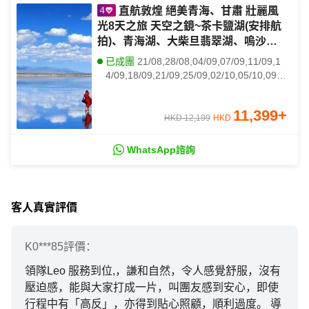
直航敦煌 絕美青海、甘肅 壯麗風
光8天之旅 天空之鏡~茶卡鹽湖(安排航
拍)、青海湖、大柴旦翡翠湖、嗚沙山
月牙泉(騎駱駝體驗)、塔爾寺、嘉峪
已成團
21/08,28/08,04/09,07/09,11/09,1
關、莫高窟【保證參觀8個洞窟】、大
4/09,18/09,21/09,25/09,02/10,05/10,09/1
佛寺
0,12/10,16/10
11,399
+
HKD 12,199
HKD
WhatsApp諮詢
客人真實評價
K0***85
評價：
領隊Leo 服務到位,，謙和自然，令人感覺舒服，沒有
壓迫感，能與大家打成一片，叫團友感到安心，即使
行程中有「高反」，亦得到貼心照顧，順利過度。 導