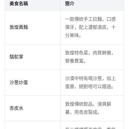
美食名稱
簡介
一款傳統手工拉麵，口感
敦煌黃麵
彈牙，配上濃郁湯底，十
分美味。
敦煌特色菜，肉質鮮嫩，
駱駝掌
營養豐富。
沙漠中特有嘅沙葱，加上
沙葱炒蛋
蛋香，絕對唔可以錯過。
敦煌傳統飲品，清爽解
杏皮水
暑，用杏皮製成。