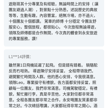
遊剛哥其十分專業及有經驗，無論時間上的安排（ 讓
團友避過人潮），對景點十分熟悉，述說歷史的典故
等等，生動有趣，內容豐富，絕無冷場，亦不過火，
十個團友十個都讚。 駕車的師傅 十分穩定 令團友舒
服安心，整個旅程，都很貼心。 今次旅程無論導遊，
領隊及師傅都是合作無間，今次真的體會到永安旅遊
的專業服務，讚！
L1***14
評價：
雖然第1日飛機延遲了起飛。 但是錯有錯着。 騎駱駝
反而冇咁熱。 導遊陳仔安排妥當， 全程帶領我們，
避開繁忙時間及人群。他的悉心安排，令我很滿意。
領隊Leo，專業操守有禮貌，各方面都安排妥當，照
顧每一位團友，我們非常滿意。司機駕駛穩定，有禮
貌，幫忙搬行李，真是辛苦他，大家對佢都非常滿
意。全程各團友都非常之合作，永安嘅團友質素都非
常之好。今次總括嚟講，大家都玩得非常之開心。酒