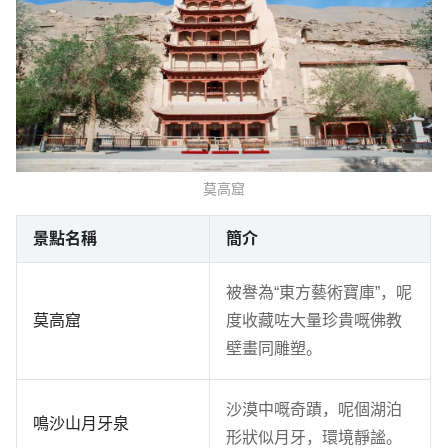
莫高窟
景點名稱
簡介
被譽為“東方藝術寶庫”，呢
莫高窟
度收藏咗大量珍貴嘅佛教
壁畫同雕塑。
沙漠中嘅奇蹟，呢個湖泊
鳴沙山月牙泉
形狀似月牙，環境靜謐。