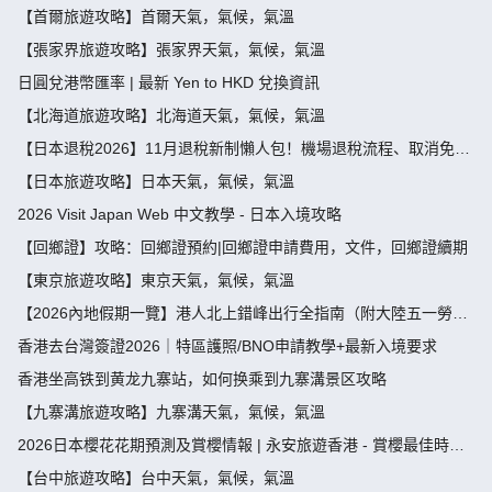
【首爾旅遊攻略】首爾天氣，氣候，氣溫
【張家界旅遊攻略】張家界天氣，氣候，氣溫
日圓兌港幣匯率 | 最新 Yen to HKD 兌換資訊
【北海道旅遊攻略】北海道天氣，氣候，氣溫
【日本退稅2026】11月退稅新制懶人包！機場退稅流程、取消免稅
袋及限額全攻略 - 永安旅遊
【日本旅遊攻略】日本天氣，氣候，氣溫
2026 Visit Japan Web 中文教學 - 日本入境攻略
【回鄉證】攻略：回鄉證預約|回鄉證申請費用，文件，回鄉證續期
【東京旅遊攻略】東京天氣，氣候，氣溫
【2026內地假期一覽】港人北上錯峰出行全指南（附大陸五一勞動
節，端午節假期攻略）
香港去台灣簽證2026｜特區護照/BNO申請教學+最新入境要求
香港坐高铁到黄龙九寨站，如何换乘到九寨溝景区攻略
【九寨溝旅遊攻略】九寨溝天氣，氣候，氣溫
2026日本櫻花花期預測及賞櫻情報 | 永安旅遊香港 - 賞櫻最佳時
間、地點推薦
【台中旅遊攻略】台中天氣，氣候，氣溫