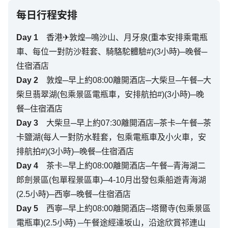
每日行程安排
Day
1
香港✈敦煌─鳴沙山、月牙泉(重本安排乘電瓶
車、每位一對防沙鞋套、騎駱駝體驗#)(3小時)─晚餐─
住宿酒店
Day
2
敦煌─早上約08:00離開酒店─大柴旦─午餐─大
柴旦翡翠湖(包乘景區電瓶車，安排航拍#)(3小時)─晚
餐─住宿酒店
Day
3
大柴旦─早上約07:30離開酒店─茶卡─午餐─茶
卡鹽湖(每人一對防水鞋套，包乘電瓶車及小火車，安
排航拍#)(3小時)─晚餐─住宿酒店
Day
4
茶卡─早上約08:00離開酒店─午餐─青海湖二
郎劍景區(包單程景區車)─4-10月出發包乘船遊青海湖
(2.5小時)─西寧─晚餐─住宿酒店
Day
5
西寧─早上約08:00離開酒店─塔爾寺(包乘景區
電瓶車)(2.5小時) ─午餐途經達坂山，沿途欣賞祁連山