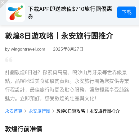
下載APP即送總值$710旅行團優惠
下載
券
敦煌8日遊攻略丨永安旅行團推介
by wingontravel.com
2025年8月27日
計劃敦煌8日遊？探索莫高窟、鳴沙山月牙泉等世界級景
點，品嚐地道美食如驢肉黃麵。永安旅行團為您提供專業
行程設計，最佳旅行時間及貼心服務，讓您輕鬆享受絲路
魅力。立即預訂，感受敦煌的壯麗與文化！
永安首頁
永安旅行團
敦煌8日遊攻略丨永安旅行團推介
敦煌行前准備