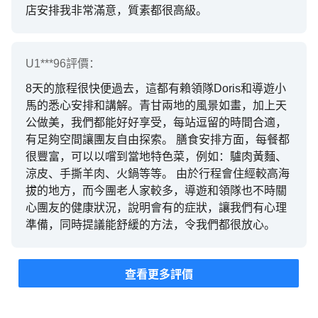
店安排我非常滿意，質素都很高級。
U1***96
評價：
8天的旅程很快便過去，這都有賴領隊Doris和導遊小
馬的悉心安排和講解。青甘兩地的風景如畫，加上天
公做美，我們都能好好享受，每站逗留的時間合適，
有足夠空間讓團友自由探索。 膳食安排方面，每餐都
很豐富，可以以嚐到當地特色菜，例如：驢肉黃麵、
涼皮、手撕羊肉、火鍋等等。 由於行程會住經較高海
拔的地方，而今團老人家較多，導遊和領隊也不時關
心團友的健康狀況，說明會有的症狀，讓我們有心理
準備，同時提議能舒緩的方法，令我們都很放心。
查看更多評價