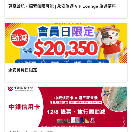
尊享啟航・探索無限可能 | 永安旅遊 VIP Lounge 旅遊講座
永安會員日限定