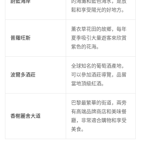
蔚藍海岸
的海灘和藍色海水，是放
鬆和享受陽光的好地方。
薰衣草花田的故鄉，每年
普羅旺斯
夏季吸引大量遊客來欣賞
紫色的花海。
全球知名的葡萄酒產地，
波爾多酒莊
可以參加酒莊導覽，品嘗
當地頂級紅酒。
巴黎最繁華的街道，兩旁
有高端品牌商店和美味餐
香榭麗舍大道
廳，非常適合購物和享受
美食。