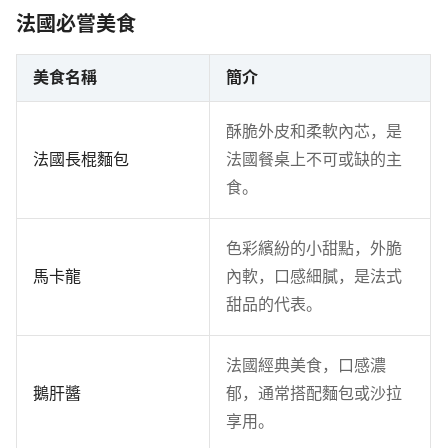
法國必嘗美食
美食名稱
簡介
酥脆外皮和柔軟內芯，是
法國長棍麵包
法國餐桌上不可或缺的主
食。
色彩繽紛的小甜點，外脆
馬卡龍
內軟，口感細膩，是法式
甜品的代表。
法國經典美食，口感濃
鵝肝醬
郁，通常搭配麵包或沙拉
享用。