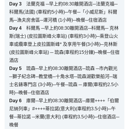
Day
3
法蘭克福 ─早上約08:30離開酒店─法蘭克福─
科爾馬(法國) (車程約5小時)─午餐─「小威尼斯」科爾
馬─漁夫房舍區─運河橋 (1小時)─晚餐─住宿酒店
Day
4
科爾馬 ─早上約08:30離開酒店─科爾馬─ 克林
斯(瑞士) (皮拉圖斯峰火車站) (車程約3小時)─乘登山火
車或纜車登上皮拉圖斯峰* 及享用午餐(3小時)─克林斯
(皮拉圖斯峰火車站) ─ 琉森(車程約15分鐘)─晚餐─住宿
酒店
Day
5
琉森─早上約08:30離開酒店─琉森 ─市內觀光
─獅子紀念碑─教堂橋─十角水塔─琉森湖歡樂船河─瑞
士名錶專門店 (3小時)─午餐─琉森 ─ 庫爾(車程約2.5小
時)─晚餐─住宿酒店
Day
6
庫爾─早上約08:30離開酒店─庫爾++++「伯爾
尼納列車」#++++蒂拉諾(意大利)(車程約3.5小時)─午
餐─蒂拉諾 ─米蘭(意大利) (車程約3.5小時)─住宿酒店─
晚餐