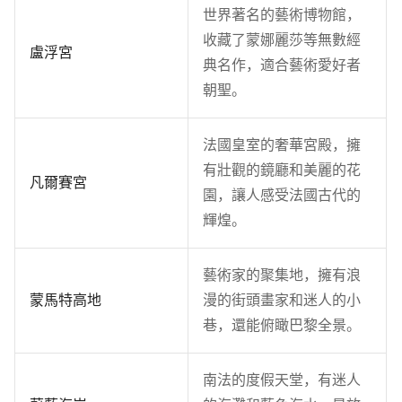
世界著名的藝術博物館，
收藏了蒙娜麗莎等無數經
盧浮宮
典名作，適合藝術愛好者
朝聖。
法國皇室的奢華宮殿，擁
有壯觀的鏡廳和美麗的花
凡爾賽宮
園，讓人感受法國古代的
輝煌。
藝術家的聚集地，擁有浪
蒙馬特高地
漫的街頭畫家和迷人的小
巷，還能俯瞰巴黎全景。
南法的度假天堂，有迷人