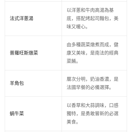
以洋蔥和牛肉高湯為基
法式洋蔥湯
底，搭配烤起司麵包，美
味又暖心。
由多種蔬菜燉煮而成，健
普羅旺斯燉菜
康又美味，是南法的經典
菜餚。
層次分明，奶油香濃，是
羊角包
法國早餐的必備選擇。
以香草和大蒜調味，口感
蜗牛菜
獨特，是勇敢嘗新的必選
美食。