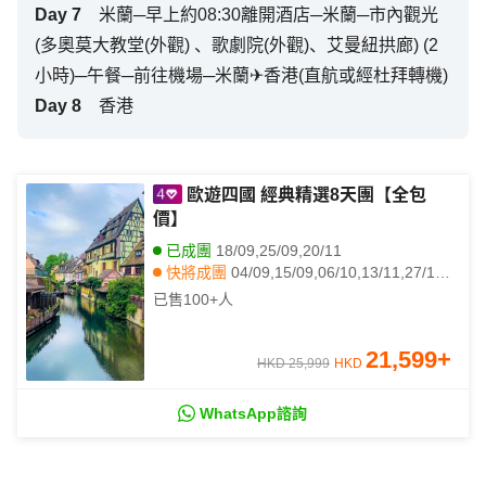
Day
7
米蘭─早上約08:30離開酒店─米蘭─市內觀光
(多奧莫大教堂(外觀) 、歌劇院(外觀)、艾曼紐拱廊) (2
小時)─午餐─前往機場─米蘭✈香港(直航或經杜拜轉機)
Day
8
香港
歐遊四國 經典精選8天團【全包
價】
已成團
18/09,25/09,20/11
快將成團
04/09,15/09,06/10,13/11,27/11,04/12,11/12,21/03,22/03,25/03
已售
100+
人
21,599
+
HKD 25,999
HKD
WhatsApp諮詢