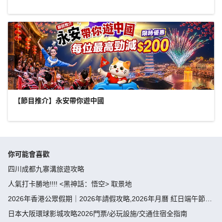
【節目推介】永安帶你遊中國
你可能會喜歡
四川成都九寨溝旅遊攻略
人氣打卡勝地!!!! <黑神話：悟空> 取景地
2026年香港公眾假期｜2026年請假攻略,2026年月曆 紅日端午節請
假攻略請4放9-public holiday 2026
日本大阪環球影城攻略2026門票/必玩設施/交通住宿全指南