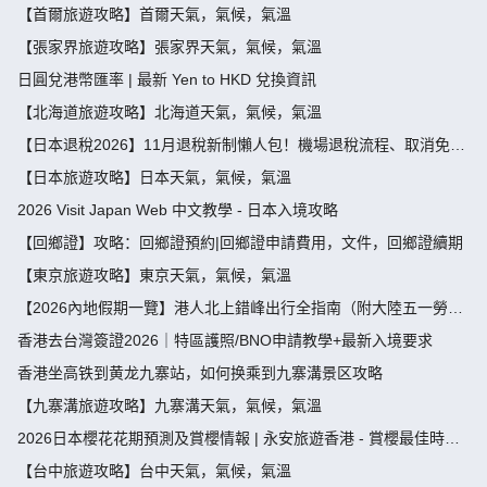
【首爾旅遊攻略】首爾天氣，氣候，氣溫
【張家界旅遊攻略】張家界天氣，氣候，氣溫
日圓兌港幣匯率 | 最新 Yen to HKD 兌換資訊
【北海道旅遊攻略】北海道天氣，氣候，氣溫
【日本退稅2026】11月退稅新制懶人包！機場退稅流程、取消免稅
袋及限額全攻略 - 永安旅遊
【日本旅遊攻略】日本天氣，氣候，氣溫
2026 Visit Japan Web 中文教學 - 日本入境攻略
【回鄉證】攻略：回鄉證預約|回鄉證申請費用，文件，回鄉證續期
【東京旅遊攻略】東京天氣，氣候，氣溫
【2026內地假期一覽】港人北上錯峰出行全指南（附大陸五一勞動
節，端午節假期攻略）
香港去台灣簽證2026｜特區護照/BNO申請教學+最新入境要求
香港坐高铁到黄龙九寨站，如何换乘到九寨溝景区攻略
【九寨溝旅遊攻略】九寨溝天氣，氣候，氣溫
2026日本櫻花花期預測及賞櫻情報 | 永安旅遊香港 - 賞櫻最佳時
間、地點推薦
【台中旅遊攻略】台中天氣，氣候，氣溫