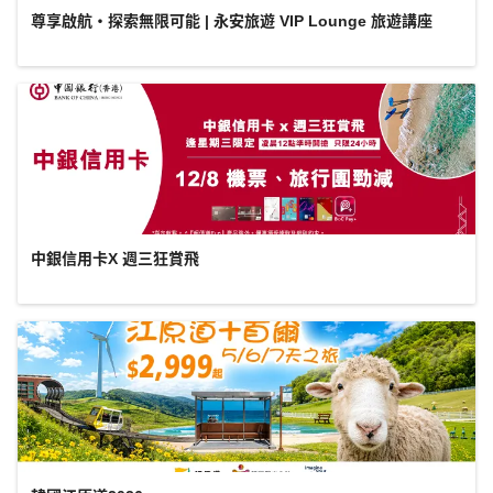
尊享啟航・探索無限可能 | 永安旅遊 VIP Lounge 旅遊講座
中銀信用卡X 週三狂賞飛