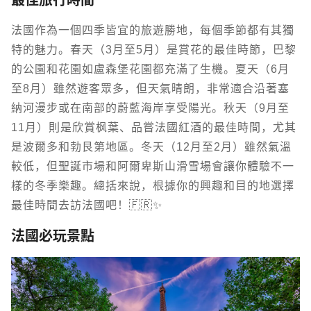
最佳旅行時間
法國作為一個四季皆宜的旅遊勝地，每個季節都有其獨
特的魅力。春天（3月至5月）是賞花的最佳時節，巴黎
的公園和花園如盧森堡花園都充滿了生機。夏天（6月
至8月）雖然遊客眾多，但天氣晴朗，非常適合沿著塞
納河漫步或在南部的蔚藍海岸享受陽光。秋天（9月至
11月）則是欣賞枫葉、品嘗法國紅酒的最佳時間，尤其
是波爾多和勃艮第地區。冬天（12月至2月）雖然氣溫
較低，但聖誕市場和阿爾卑斯山滑雪場會讓你體驗不一
樣的冬季樂趣。總括來說，根據你的興趣和目的地選擇
最佳時間去訪法國吧！🇫🇷✨
法國必玩景點