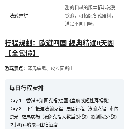
甜的和鹹的版本都非常受
法式薄餅
歡迎，可搭配各式餡料，
滿足不同口味。
行程規劃：歐遊四國 經典精選8天團
【全包價】
游玩景点：
羅馬廣場
、
皮拉圖斯山
每日行程安排
Day
1
香港✈法蘭克福(德國)(直航或經杜拜轉機)
Day
2
下午抵達法蘭克福─展開行程─法蘭克福─市內
觀光─羅馬廣場─法蘭克福大教堂(外觀)─歌劇院(外觀)
(2小時)─晚餐─住宿酒店