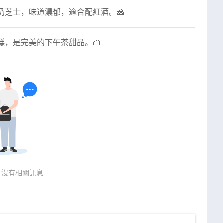
奶芝士，味道濃郁，適合配紅酒。🧀
糕，是完美的下午茶甜品。🍰
，沒有相關訊息