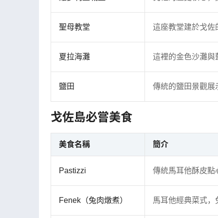
聖母教堂
這座教堂建於戈佐
夏拉海灘
這裡的金色沙灘與
鹽田
傳統的鹽田景觀展
戈佐島必嘗美食
美食名稱
簡介
Pastizzi
傳統馬耳他酥皮點
Fenek（兔肉燉煮）
馬耳他經典菜式，