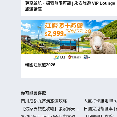
尊享啟航・探索無限可能 | 永安旅遊 VIP Lounge
旅遊講座
韓國江原道2026
你可能會喜歡
四川成都九寨溝旅遊攻略
人氣打卡勝地!!!!
> 取景地
【張家界旅遊攻略】張家界天
日圓兌港幣匯率 | 最
氣，氣候，氣溫
HKD 兌換資訊
2026 Visit Japan Web 中文教學
【回鄉證】攻略：