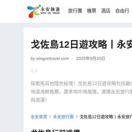
旅行團
機票
酒店
自由行
戈佐島12日遊攻略丨永
by wingontravel.com
2025年9月10日
探索馬耳他隱世秘境！戈佐島12日遊攻略包括
地道海鮮推薦，盡享地中海風情。選擇永安旅行
與浪漫！
永安首頁
永安旅行團
戈佐島12日遊攻略丨永安旅