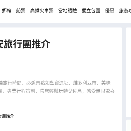
郵輪
船票
高鐵火車票
當地體驗
獨立包團
優惠
旅遊
安旅行團推介
最佳旅行時間、必遊景點如藍窗遺址、維多利亞市、美味
團，專業行程策劃，帶您輕鬆玩轉戈佐島，感受無限驚喜
行團推介