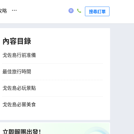
...
攻略
搜尋訂單
內容目錄
戈佐島行前准備
最佳旅行時間
戈佐島必玩景點
戈佐島必嘗美食
立即報團出發！