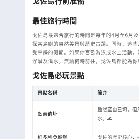
戈佐島行前准備
最佳旅行時間
戈佐島最適合旅行的時間是每年的4月至6月及
探索島嶼的自然美景與歷史古蹟。同時，這些
受寧靜的假期。如果你喜歡游泳或水上活動，
浮潛及潛水。無論何時前往，戈佐島都能為你帶
戈佐島必玩景點
景點名稱
簡介
雖然藍窗已塌，但
藍窗遺址
水。🌊
維多利亞城堡
戈佐的歷史核心，