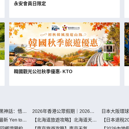
永安會員日限定
韓國觀光公社秋季優惠- KTO
 <黑神話：悟空
2026年香港公眾假期｜2026年
日本大阪環球
請假攻略,2026年月曆 紅日端午
票/必玩設施
新 Yen to
【北海道旅遊攻略】北海道天
【日本退稅20
節請假攻略請4放9-public
氣，氣候，氣溫
制懶人包！機
回鄉證預約|
【東京旅遊攻略】東京天氣，氣
【2026內