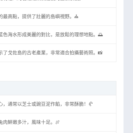
的最高點，提供了壯麗的島嶼視野。⛪️
藍色海水形成美麗的對比，是放鬆的理想地點。🌅
示了戈佐島的古老產業，非常適合拍攝藝術照。📸
心，通常以芝士或豌豆泥作餡，非常酥脆！🥐
兔肉鮮嫩多汁，風味十足。🍖