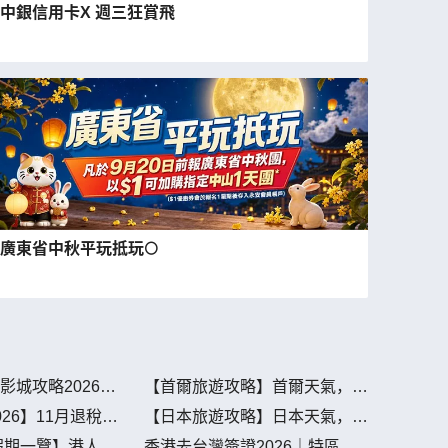
中銀信用卡X 週三狂賞飛
廣東省中秋平玩抵玩🌕
影城攻略2026門
【首爾旅遊攻略】首爾天氣，氣
/交通住宿全指南
候，氣溫
26】11月退稅新
【日本旅遊攻略】日本天氣，氣
場退稅流程、取消
候，氣溫
地假期一覽】港人北
香港去台灣簽證2026｜特區護