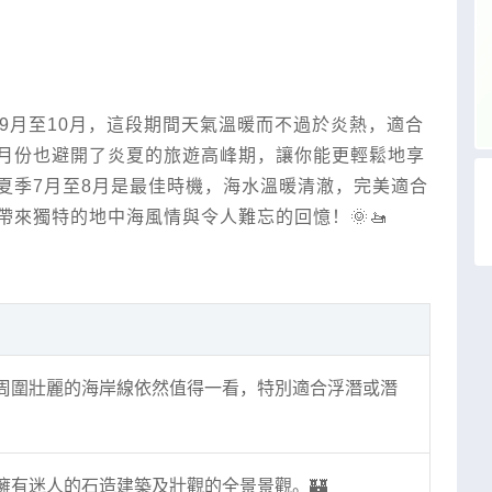
9月至10月，這段期間天氣溫暖而不過於炎熱，適合
月份也避開了炎夏的旅遊高峰期，讓你能更輕鬆地享
夏季7月至8月是最佳時機，海水溫暖清澈，完美適合
來獨特的地中海風情與令人難忘的回憶！🌞🚤
周圍壯麗的海岸線依然值得一看，特別適合浮潛或潛
擁有迷人的石造建築及壯觀的全景景觀。🏰