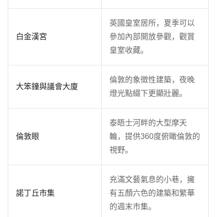
英國皇室居所，夏季可以
白金漢宮
參加內部開放參觀，觀賞
皇室收藏。
倫敦的象徵性建築，夜晚
大笨鐘與議會大廈
燈光點綴下更顯壯麗。
泰晤士河畔的大型摩天
倫敦眼
輪，提供360度俯瞰倫敦的
視野。
充滿文藝氣息的小巷，擁
諾丁丘市集
有五顏六色的建築和繁華
的週末市集。