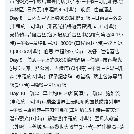
市內觀光─布穀鳥鐘專門店(1小時) ─午餐─司徒加特/黑
森林區─日內瓦 (車程約4.5小時) ─晚餐─住宿酒店
Day
8
日內瓦─早上約08:00離開酒店 ─日內瓦─洛桑
(車程約1.5小時)─(乘觀光船暢遊蕾夢湖)▲(1.5小時)─
蒙特勒─詩隆古堡(包入場及於古堡中品嚐葡萄酒)#(1小
時) ─午餐─蒙特勒─冰川3000* (車程約1小時)─登上 冰
川3000(2小時)─伯恩(車程約2小時) ─晚餐─住宿酒店
Day
9
伯恩─早上約08:30離開酒店 ─伯恩─市內觀光
(拱形長廊、熊公園、古鐘塔) (3小時) ─午餐 ─伯恩─琉
森 (車程約2小時)─獅子紀念碑─教堂橋─瑞士名錶專門
店(2小時) ─晚餐─住宿酒店
Day
10
琉森─早上約08:30離開酒店 ─琉森─施維茨
(車程約1.5小時)─乘坐世界上最陡峭的齒軌鐵路列車*
─午餐 ─施維茨─萊茵河瀑布(車程約1.5小時)─萊茵河
瀑布觀光(1小時)─蘇黎世(車程約1小時)─聖母大教堂
（外觀）─舊城區─蘇黎世大教堂(1小時)─前往機場─蘇