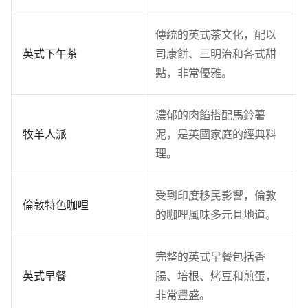
傳統的英式茶文化，配以
英式下午茶
司康餅、三明治和各式甜
點，非常優雅。
濃郁的肉餡搭配馬鈴薯
牧羊人派
泥，是英國家庭的經典料
理。
受到印度移民影響，倫敦
倫敦特色咖哩
的咖哩風味多元且地道。
完整的英式早餐包括香
英式早餐
腸、培根、烤豆和煎蛋，
非常豐盛。