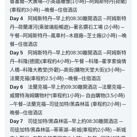
魯塞爾─大廣場─小英雄雕像(1小時)─阿姆斯特丹(荷蘭)
(車程約3小時) ─晚餐─住宿酒店
Day
4
阿姆斯特丹─早上約08:30離開酒店 ─阿姆斯特
丹─荷蘭運河(乘玻璃船暢遊)─著名鑽石工場 (2小時) ─
午餐─阿姆斯特丹─風車村─木屐廠─芝士廠(2小時) ─晚
餐─住宿酒店
Day
5
阿姆斯特丹─早上約08:30離開酒店 ─阿姆斯特
丹─科隆(德國)(車程約4小時)─午餐 ─科隆─霍享索倫情
人橋─科隆大教堂(外觀)─高街(購物天堂大街)(3小時)─
法蘭克福(車程約2.5小時) ─晚餐─住宿酒店
Day
6
法蘭克福─早上約09:30離開酒店 ─法蘭克福─
威爾特海姆購物村*(車程約1小時)─ 自由購物(3.5小時)
─午餐─法蘭克福─司徒加特/黑森林區 (車程約2小時) ─
晚餐─住宿酒店
Day
7
司徒加特/黑森林區─早上約08:30離開酒店 ─
司徒加特/黑森林區─蒂蒂湖─新城(車程約2小時) ─新城