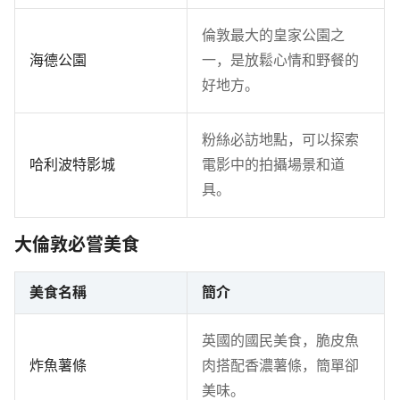
倫敦最大的皇家公園之
海德公園
一，是放鬆心情和野餐的
好地方。
粉絲必訪地點，可以探索
哈利波特影城
電影中的拍攝場景和道
具。
大倫敦必嘗美食
美食名稱
簡介
英國的國民美食，脆皮魚
炸魚薯條
肉搭配香濃薯條，簡單卻
美味。