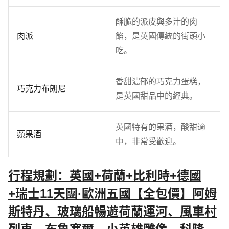
酥脆的派皮與多汁的肉
肉派
餡，是英國傳統的街頭小
吃。
香甜濃郁的巧克力蛋糕，
巧克力布朗尼
是英國甜品中的經典。
英國特有的果酒，酸甜適
蘋果酒
中，非常受歡迎。
行程規劃：英國+荷蘭+比利時+德國
+瑞士11天團·歐洲五國【全包價】阿姆
斯特丹、玻璃船暢遊荷蘭運河、風車村