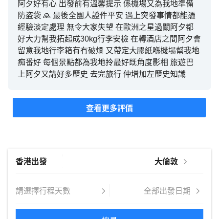
阿夕好有心 出發前有溫馨提示 係機場又為我地準備
防盗袋 🙏 最後全團人證件平安 遇上突發事情都能憑
經驗淡定處理 無令大家失望 在歐洲之星過關阿夕都
好大力幫我拓起成30kg行李安檢 在轉酒店之間阿夕會
留意我地行李箱有冇破爛 又帶定大膠紙喺機場幫我地
痴番好 每個景點都為我地拎最好既角度影相 旅遊巴
上阿夕又講好多歷史 去完旅行 仲增加左歷史知識
查看更多評價