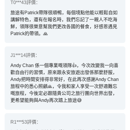
T0***43
評價：
旅途有Patrick帶隊很順𣈱，每個境點他能以輕鬆自如
講解特色，還有在報名時，我們忘記了一親人不吃海
鮮，領隊很樂意幫我們更改各國的餐食，好感恩遇見
Patrick的帶領。🙏
J1***14
評價：
Andy Chan 係一個專業嘅領隊👍，今次改變我一向喜
歡自由行的習慣，原來跟永安旅遊出發係那麼舒服，
Andy把時間安排得非常好，在此再次感謝Andy Chan
旅程中的悉心照顧🙏，令我和家人享受一次舒適難忘
嘅旅程，今後定必跟隨貴公司之旅行團向世界出發，
更希望能夠與Andy再次踏上旅途😅
R1***53
評價：