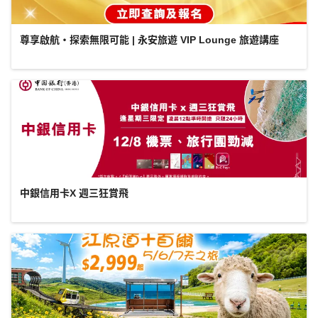
尊享啟航・探索無限可能 | 永安旅遊 VIP Lounge 旅遊講座
中銀信用卡X 週三狂賞飛