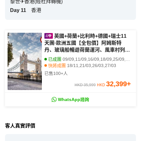
黎世✈香港(經杜拜轉機)
Day
11
香港
英國+荷蘭+比利時+德國+瑞士11
天團·歐洲五國【全包價】阿姆斯特
丹、玻璃船暢遊荷蘭運河、風車村列
車、布魯塞爾、小英雄雕像、科隆、法
已成團
09/09,11/09,16/09,18/09,25/09,01/10,04/10,14/10,25/10,04/11,02/12
蘭克福(LEWWL11N)
快將成團
18/11,21/03,26/03,27/03
其他日期
24/11
已售
100+
人
32,399
+
HKD 35,999
HKD
WhatsApp諮詢
客人真實評價