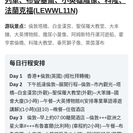
列車、布魯塞爾、小英雄雕像、科隆、
法蘭克福(LEWWL11N)
游玩景点：
倫敦塔橋
、
白金漢宮
、
聖保羅大教堂
、
大本
鐘
、
大英博物館
、
撒尿小童像
、
阿姆斯特丹運河遊船
、
霍
亨索倫橋
、
科隆大教堂
、
垂死獅子像
、
萊茵瀑布
每日行程安排
Day
1
香港✈倫敦(英國) (經杜拜轉機)
Day
2
下午抵達倫敦─展開行程─倫敦─市內觀光─塔
橋─白金漢宮(外觀)─聖保羅大教堂(外觀)─大笨鐘─國
會大廈(3小時) ─午餐─大英博物館#(安排專業華語導遊
講解)(1小時)(註10) ─晚餐─住宿酒店
Day
3
倫敦─早上約07:00離開酒店 ─倫敦+++歐洲之
星火車#+++布魯塞爾(比利時) (車程約2小時) ─午餐─布