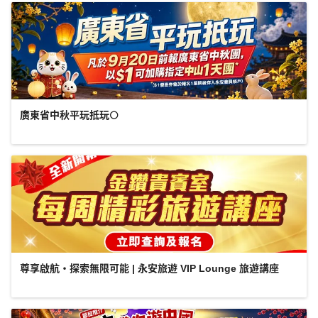
廣東省中秋平玩抵玩🌕
尊享啟航・探索無限可能 | 永安旅遊 VIP Lounge 旅遊講座