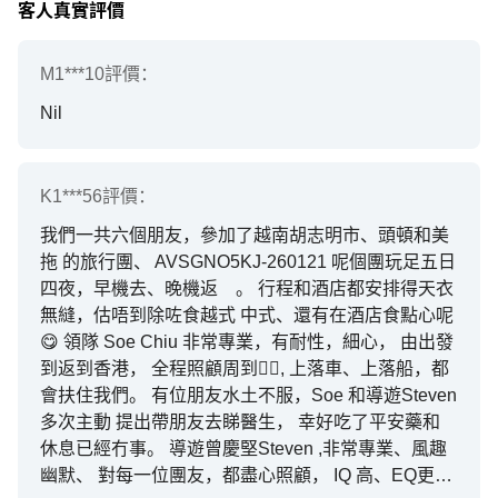
客人真實評價
M1***10
評價：
Nil
K1***56
評價：
我們一共六個朋友，參加了越南胡志明市、頭頓和美
拖 的旅行團、 AVSGNO5KJ-260121 呢個團玩足五日
四夜，早機去、晚機返 。 行程和酒店都安排得天衣
無縫，估唔到除咗食越式 中式、還有在酒店食點心呢
😋 領隊 Soe Chiu 非常專業，有耐性，細心， 由出發
到返到香港， 全程照顧周到👍🏻, 上落車、上落船，都
會扶住我們。 有位朋友水土不服，Soe 和導遊Steven
多次主動 提出帶朋友去睇醫生， 幸好吃了平安藥和
休息已經冇事。 導遊曾慶堅Steven ,非常專業、風趣
幽默、 對每一位團友，都盡心照顧， IQ 高、EQ更高