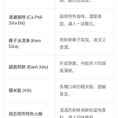
蝦、豬肉及蔬菜。
越南特色咖啡，濃郁香
滴漏咖啡 (Cà Phê
Sữa Đá)
甜，讓人一試難忘。
用新鮮椰子製成，清涼又
椰子冰淇淋 (Kem
Dừa)
香濃。
外皮酥脆，內餡多汁的越
越南煎餅 (Bánh Xèo)
南薄餅。
各種口味的糯米飯，甜鹹
糯米飯 (Xôi)
皆宜。
滿滿的新鮮海鮮和當地香
胡志明市特色火鍋
料，讓人回味無窮。