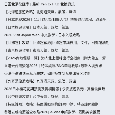
日圓兌港幣匯率 | 最新 Yen to HKD 兌換資訊
【北海道旅遊攻略】北海道天氣，氣候，氣溫
【日本退稅2026】11月退稅新制懶人包！機場退稅流程、取消免稅
袋及限額全攻略 - 永安旅遊
【日本旅遊攻略】日本天氣，氣候，氣溫
2026 Visit Japan Web 中文教學 - 日本入境攻略
【回鄉證】攻略：回鄉證預約|回鄉證申請費用，文件，回鄉證續期
【東京旅遊攻略】東京天氣，氣候，氣溫
【2026內地假期一覽】港人北上錯峰出行全指南（附大陸五一勞動
節，端午節假期攻略）
香港去台灣簽證2026｜特區護照/BNO申請教學+最新入境要求
香港坐高铁到黄龙九寨站，如何换乘到九寨溝景区攻略
【九寨溝旅遊攻略】九寨溝天氣，氣候，氣溫
2026日本櫻花花期預測及賞櫻情報 | 永安旅遊香港 - 賞櫻最佳時
間、地點推薦
【台中旅遊攻略】台中天氣，氣候，氣溫
【特區護照】攻略：特區護照預約|護照申請，特區護照續期
香港去越南簽證全攻略2026| e-Visa申請教學、景點美食推薦