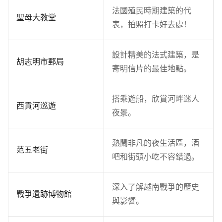
法國殖民時期建築的代
聖母大教堂
表，拍照打卡好去處！
設計精美的法式建築，是
胡志明市郵局
寄明信片的最佳地點。
搭乘遊船，欣賞河畔迷人
西貢河巡遊
夜景。
熱鬧非凡的夜生活區，酒
范五老街
吧和街頭小吃不容錯過。
深入了解越南戰爭的歷史
戰爭遺跡博物館
與影響。