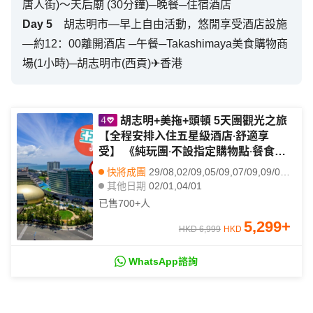
唐人街)～天后廟 (30分鐘)─晚餐─住宿酒店
Day
5
胡志明市—早上自由活動，悠閒享受酒店設施
—約12：00離開酒店 ─午餐─Takashimaya美食購物商
場(1小時)─胡志明市(西貢)✈香港
胡志明+美拖+頭頓 5天團觀光之旅
【全程安排入住五星級酒店‧舒適享
受】 《純玩團‧不設指定購物點‧餐食全
包‧選乘國泰航空直航來回，早去晚
快將成團
29/08,02/09,05/09,07/09,09/09,12/09,14/09,16/09,19/09,21/09,23/09,26/09,28/09,30/09,03/10,05/10,07/10,10/10,12/10,14/10
返》
其他日期
02/01,04/01
已售
700+
人
5,299
+
HKD 6,999
HKD
WhatsApp諮詢