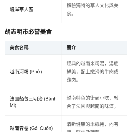
體驗獨特的華人文化與美
堤岸華人區
食。
胡志明市必嘗美食
美食名稱
簡介
經典的越南米粉湯，湯底
越南河粉 (Phở)
鮮美，配上嫩滑的牛肉或
雞肉。
越南特色的街頭小吃，融
法國麵包三明治 (Bánh
Mì)
合了法國與越南的味道。
清新健康的米紙捲，內有
越南春卷 (Gỏi Cuốn)