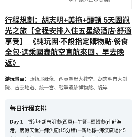
行程規劃：胡志明+美拖+頭頓 5天團觀
光之旅【全程安排入住五星級酒店‧舒適
享受】 《純玩團‧不設指定購物點‧餐食
全包‧選乘國泰航空直航來回，早去晚
返》
游玩景点：
頭頓耶穌像
、
西貢聖母大教堂
、
胡志明市大劇
院
、
古芝地道
、
統一宮
、
戰爭遺跡博物館
、
堤岸
每日行程安排
Day
1
香港✈胡志明市(西貢)─午餐─頭頓市(南部漁
港，度假天堂)─鯨魚廟(15分鐘) ─新地標~海濱廣場(45