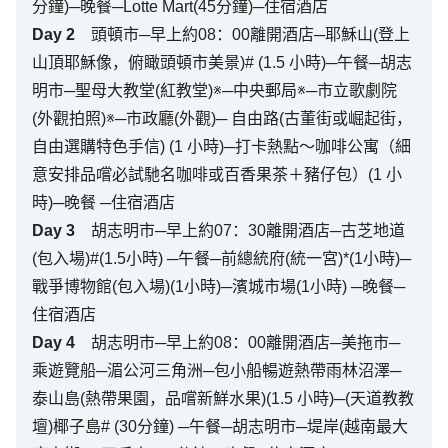
分鐘)─晚餐─Lotte Mart(45分鐘)─住宿酒店
Day
2
頭頓市─早上約08：00離開酒店─耶穌山(登上
山頂耶穌像，俯瞰頭頓市美景)# (1.5 小時)─午餐─胡志
明市─聖母大教堂(紅教堂)※─中央郵局※─市立歌劇院
(外觀拍照)※─市政廳(外觀)─ 自由路(古董街或崛起街，
自由選購特色手信) (1 小時)─打卡熱點～咖啡公寓（細
意安排品嚐必試馳名咖啡或百香果茶＋豬仔包）(1 小
時)─晚餐 ─住宿酒店
Day
3
胡志明市─早上約07：30離開酒店─古芝地道
(包入場)#(1.5小時) ─午餐─前總統府(統一宮)*(1小時)─
戰爭博物館(包入場)(1小時)─濱城市場(1小時) ─晚餐─
住宿酒店
Day
4
胡志明市─早上約08：00離開酒店─美拖市─
乘遊覽船─湄公河三角洲─包小船暢遊熱帶雨林沼澤─
泰山島(熱帶果園，品嚐新鮮水果)(1.5 小時)─(天道教教
壇)椰子島# (30分鐘) ─午餐─胡志明市─堤岸(越南最大