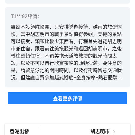
😆😆 有他在的地方， 笑料源源不絕，車廂經常歡充
滿歡笑聲😆😆 他知識豐富、天南地北的問題， 他都
能夠解答到。 每到一個景點， Steven亦都介紹和解
T1***92
評價：
釋得非常詳盡。 今次有幸參加到都Soe 和Steven拍檔
雖然不設領隊隨團、只安排導遊接待，越南的旅途愉
嘅團、 真係非常非常開心🤩🤩 還有司機哥哥、駕駛
快，當中胡志明市的戰爭景點值得參觀，美拖的景點
技術一流👍🏻👍🏻, 非常有禮貌，每次見到佢都笑容滿面,
可以接受，頭頓比較少東西看。行程首先遊覽胡志明
因為越南現在的天氣還是很熱， 司機哥哥在我們參觀
市兼住宿，跟著前往美拖觀光和返回胡志明市，之後
完景點後， 都預備一張雪凍的濕紙巾，上車時俾我哋
轉往頭頓住宿，不過美拖天道教教壇的觀光時間太
抹汗， 讚讚👍🏻👍🏻 希望下次參加旅行團時，有機會再
短，以及不可以自行欣賞夜晚的頭頓沙灘。要注意的
見到Soe 和 Steven 🤩
是，請留意泳池的關閉時間，以及行街時留意交通狀
況，但建議自費參加越式腳底+全身按摩+熱石體驗…
查看更多評價