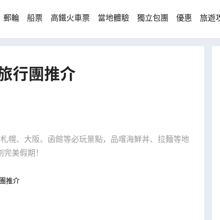
郵輪
船票
高鐵火車票
當地體驗
獨立包團
優惠
旅遊
旅行團推介
卡札幌、大阪、函館等必玩景點，品嚐海鮮丼、拉麵等地
劃完美假期！
團推介