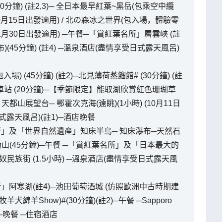
0分鐘) (註2,3)─ 全日本最早紅葉~黑岳(包乘空中纜
至10月15日出發適用) / 北の森冰之世界(包入場，體驗零
日至11月30日出發適用) ─午餐─「賞紅葉名所」層雲峽 (註
(45分鐘) (註4) ─溫泉酒店(盡情享受日式露天風呂)
場) (45分鐘) (註2)─北見薄荷蒸餾館# (30分鐘) (註
車站 (20分鐘)─【季節限定】能取湖欣賞紅色珊瑚草
 / 天都山展望台─ 鄂霍次克海(遠眺)(1小時) (10月11日
式露天風呂)(註1)─酒店晚餐
名所」及「世界自然遺產」知床半島─ 知床瀑布─天然石
─硫磺山(45分鐘)─午餐 ─「賞紅葉名所」及「日本最大的
奴民族街 (1.5小時) ─溫泉酒店(盡情享受日式露天風
所」阿寒湖(註4)─池田葡萄酒城 (仿照歐洲中古時期建
羊犬綿羊Show)#(30分鐘)(註2)─午餐 ─Sapporo
)─晚餐 ─住宿酒店