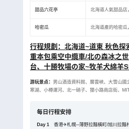
甜品六花亭
北海道人氣甜品店
哈密瓜
北海道產的哈密瓜
行程規劃：北海道~道東 秋色探
重本包乘空中纜車/北の森冰之世
台、十勝牧場の家~牧羊犬綿羊S
游玩景点：
男山酒造資料館
、
層雲峽
、
大雪山國
寒湖
、
小樽運河
、
北一硝子
、
狸小路商店街
、
MI
每日行程安排
Day
1
香港✈札幌─薄野拉麵橫町/旭川拉麵村