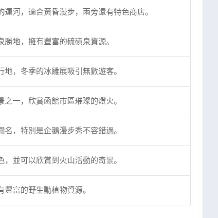
的運河，適合黃昏漫步，兩旁還有特色商店。
泉勝地，擁有豐富的硫磺泉資源。
行地，冬季的冰雕展吸引無數遊客。
景之一，欣賞函館市區璀璨的燈火。
聞名，特別是企鵝漫步秀不容錯過。
色，並可以欣賞到火山活動的奇景。
有豐富的野生動植物資源。