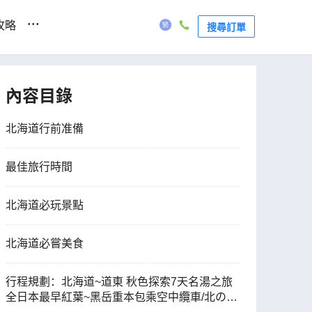
...
攻略
搜尋訂單
內容目錄
北海道行前准備
最佳旅行時間
北海道必玩景點
北海道必嘗美食
行程規劃：北海道~道東 秋色探索7天名湯之旅
全日本最早紅葉~黑岳重本包乘空中纜車/北の森