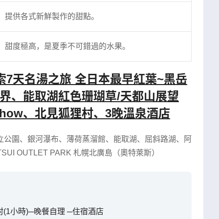
，提供各式新鮮製作的甜點。
，甜度極高，是夏季不可錯過的水果。
索7天名湯之旅 全日本最早紅葉~黑岳
界、能取湖紅色珊瑚草/天都山展望
how、北見狐狸村、3晚溫泉酒店
立公園
、
銀河瀑布
、
薄荷蒸溜館
、
能取湖
、
屈斜路湖
、
阿
TSUI OUTLET PARK 札幌北廣島（奧特萊斯）
(1小時)─晚餐自理 ─住宿酒店