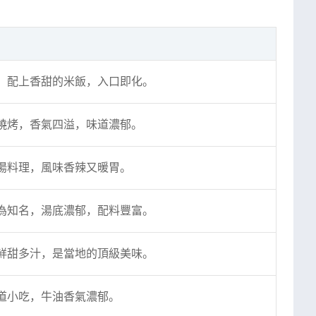
，配上香甜的米飯，入口即化。
燒烤，香氣四溢，味道濃郁。
湯料理，風味香辣又暖胃。
為知名，湯底濃郁，配料豐富。
鮮甜多汁，是當地的頂級美味。
道小吃，牛油香氣濃郁。