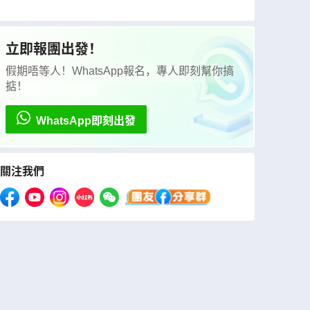
冰之世界、能取湖紅色珊瑚草/天都山展望台、
十勝牧場の家~牧羊犬綿羊Show、北見狐狸
村、3晚溫泉酒店
立即報團出發！
假期唔等人！WhatsApp報名，專人即刻幫你搞
掂！
WhatsApp即刻出發
關注我們