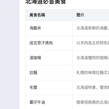
北海道必嘗美食
美食名稱
簡介
海膽丼
北海道新鮮的海膽
成吉思汗烤肉
以羊肉為主的特色
湯咖喱
北海道獨特的咖喱
拉麵
札幌的味噌拉麵尤
毛蟹
北海道特產，蟹肉
薯仔牛油
簡單但經典的北海