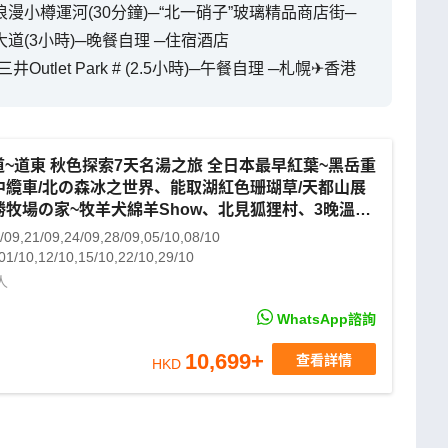
─浪漫小樽運河(30分鐘)─“北一硝子”玻璃精品商店街─
大道(3小時)─晚餐自理 ─住宿酒店
utlet Park # (2.5小時)─午餐自理 ─札幌✈香港
道~道東 秋色探索7天名湯之旅 全日本最早紅葉~黑岳重
中纜車/北の森冰之世界、能取湖紅色珊瑚草/天都山展
勝牧場の家~牧羊犬綿羊Show、北見狐狸村、3晚溫泉
/09,21/09,24/09,28/09,05/10,08/10
01/10,12/10,15/10,22/10,29/10
人
WhatsApp諮詢
10,699
+
查看詳情
HKD