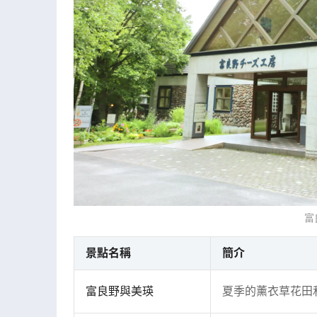
富
景點名稱
簡介
富良野與美瑛
夏季的薰衣草花田