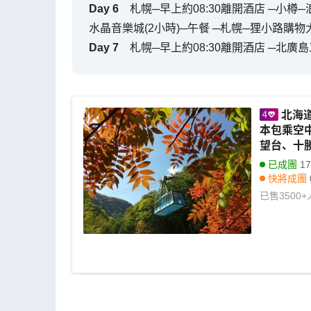
Day
6
札幌─早上約08:30離開酒店 ─小樽
水晶音樂城(2小時)─午餐 ─札幌─狸小路購物
Day
7
札幌─早上約08:30離開酒店 ─北廣島三井O
北海
本包乘空
望台、十
酒店
已成團
17
快將成團
已售
3500+