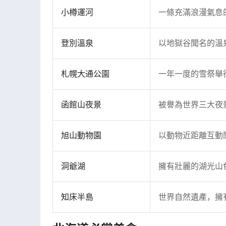
小樽運河
一條充滿浪漫氣息
登別溫泉
以地獄谷聞名的溫
札幌大通公園
一年一度的雪祭舉
函館山夜景
被譽為世界三大夜
旭山動物園
以動物近距離互動
洞爺湖
擁有壯麗的湖光山
知床半島
世界自然遺產，擁