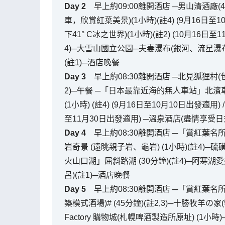
Day
2
早上約09:00離開酒店 ─男山清酒廠(4
車，欣賞紅葉美景)(1小時)(註4) (9月16日
下41° C冰之世界)(1小時)(註2) (10月16
4)─大雪山國立公園─夫妻瀑布(銀河、流星瀑布)
(註1)─酒店晚餐
Day
3
早上約08:30離開酒店 ─北見狐狸村(包入
2)─午餐 ─「日本最靠近海的無人車站」北濱
(1小時) (註4) (9月16日至10月10日出發適用)
至11月30日出發適用) ─溫泉酒店(盡情享受日
Day
4
早上約08:30離開酒店 ─「賞紅葉
岩奇景 (遠眺親子岩、龜岩) (1小時)(註4)
火山口湖」屈斜路湖 (30分鐘)(註4)─阿寒湖愛
呂)(註1)─酒店晚餐
Day
5
早上約08:30離開酒店 ─「賞紅葉名
築模式酒場)# (45分鐘)(註2,3)─十勝牧羊の家(牧
Factory 購物城(札幌啤酒製造所原址) (1小時