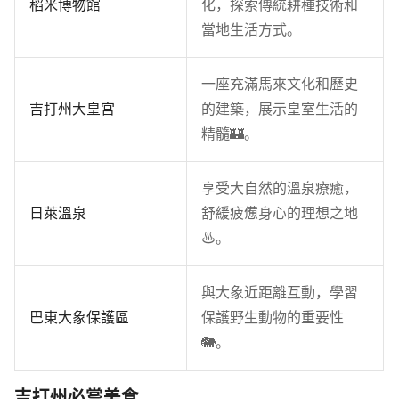
稻米博物館
化，探索傳統耕種技術和
當地生活方式。
一座充滿馬來文化和歷史
吉打州大皇宮
的建築，展示皇室生活的
精髓🏰。
享受大自然的溫泉療癒，
日萊溫泉
舒緩疲憊身心的理想之地
♨️。
與大象近距離互動，學習
巴東大象保護區
保護野生動物的重要性
🐘。
吉打州必嘗美食