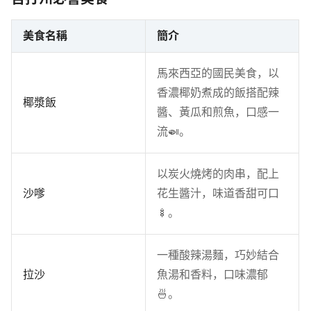
美食名稱
簡介
馬來西亞的國民美食，以
香濃椰奶煮成的飯搭配辣
椰漿飯
醬、黃瓜和煎魚，口感一
流🍛。
以炭火燒烤的肉串，配上
沙嗲
花生醬汁，味道香甜可口
🍢。
一種酸辣湯麵，巧妙結合
拉沙
魚湯和香料，口味濃郁
🍜。