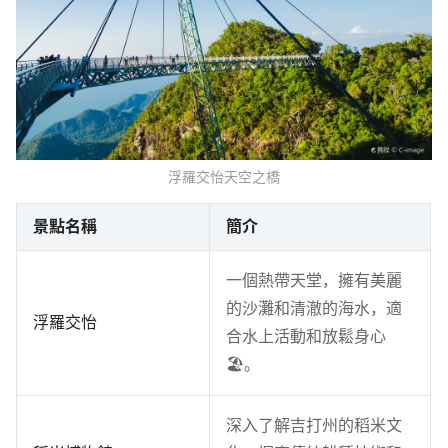
浮羅交怡天空之橋
景點名稱
簡介
一個熱帶天堂，擁有美麗
的沙灘和清澈的海水，適
浮羅交怡
合水上活動和放鬆身心
🏖️。
深入了解吉打州的稻米文