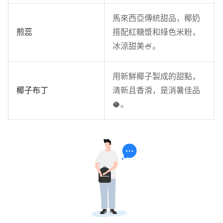
馬來西亞傳統甜品，椰奶
煎蕊
搭配紅糖漿和綠色米粉，
冰涼甜美🍧。
用新鮮椰子製成的甜點，
椰子布丁
清新且香滑，是消暑佳品
🥥。