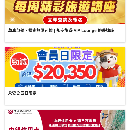
尊享啟航・探索無限可能 | 永安旅遊 VIP Lounge 旅遊講座
永安會員日限定