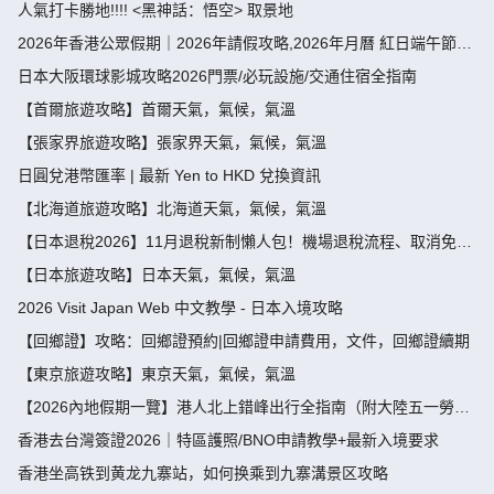
人氣打卡勝地!!!! <黑神話：悟空> 取景地
2026年香港公眾假期｜2026年請假攻略,2026年月曆 紅日端午節請
假攻略請4放9-public holiday 2026
日本大阪環球影城攻略2026門票/必玩設施/交通住宿全指南
【首爾旅遊攻略】首爾天氣，氣候，氣溫
【張家界旅遊攻略】張家界天氣，氣候，氣溫
日圓兌港幣匯率 | 最新 Yen to HKD 兌換資訊
【北海道旅遊攻略】北海道天氣，氣候，氣溫
【日本退稅2026】11月退稅新制懶人包！機場退稅流程、取消免稅
袋及限額全攻略 - 永安旅遊
【日本旅遊攻略】日本天氣，氣候，氣溫
2026 Visit Japan Web 中文教學 - 日本入境攻略
【回鄉證】攻略：回鄉證預約|回鄉證申請費用，文件，回鄉證續期
【東京旅遊攻略】東京天氣，氣候，氣溫
【2026內地假期一覽】港人北上錯峰出行全指南（附大陸五一勞動
節，端午節假期攻略）
香港去台灣簽證2026｜特區護照/BNO申請教學+最新入境要求
香港坐高铁到黄龙九寨站，如何换乘到九寨溝景区攻略